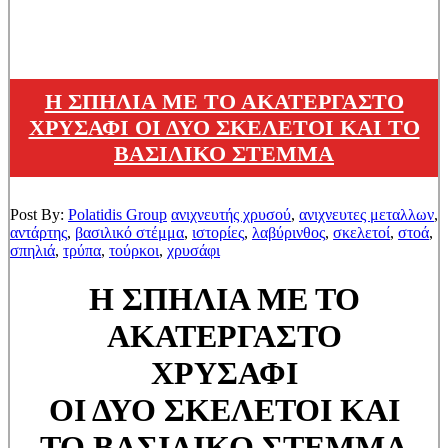
Η ΣΠΗΛΙΑ ΜΕ ΤΟ ΑΚΑΤΕΡΓΑΣΤΟ
ΧΡΥΣΑΦΙ ΟΙ ΔΥΟ ΣΚΕΛΕΤΟΙ ΚΑΙ ΤΟ
ΒΑΣΙΛΙΚΟ ΣΤΕΜΜΑ
Post By:
Polatidis Group
ανιχνευτής χρυσού
,
ανιχνευτες μεταλλων
,
αντάρτης
,
βασιλικό στέμμα
,
ιστορίες
,
λαβύρινθος
,
σκελετοί
,
στοά
,
σπηλιά
,
τρύπα
,
τούρκοι
,
χρυσάφι
Η ΣΠΗΛΙΑ ΜΕ ΤΟ
ΑΚΑΤΕΡΓΑΣΤΟ
ΧΡΥΣΑΦΙ
ΟΙ ΔΥΟ ΣΚΕΛΕΤΟΙ ΚΑΙ
ΤΟ ΒΑΣΙΛΙΚΟ ΣΤΕΜΜΑ