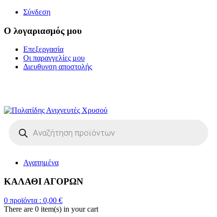
Σύνδεση
Ο λογαριασμός μου
Επεξεργασία
Οι παραγγελίες μου
Διευθυνση αποστολής
Η ΜΕΓΑΛΥΤΕΡΗ
ΓΚΑΜΑ ΑΝΙΧΝΕΥΤΩΝ ΜΕΤΑΛΛΩΝ
Products
search
Αγαπημένα
ΚΑΛΑΘΙ ΑΓΟΡΩΝ
0
προϊόντα :
0,00
€
There are
0 item(s)
in your cart