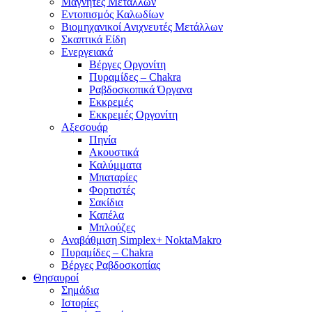
Μαγνήτες Μετάλλων
Εντοπισμός Καλωδίων
Βιομηχανικοί Ανιχνευτές Μετάλλων
Σκαπτικά Είδη
Ενεργειακά
Βέργες Οργονίτη
Πυραμίδες – Chakra
Ραβδοσκοπικά Όργανα
Εκκρεμές
Εκκρεμές Οργονίτη
Αξεσουάρ
Πηνία
Ακουστικά
Καλύμματα
Μπαταρίες
Φορτιστές
Σακίδια
Καπέλα
Μπλούζες
Αναβάθμιση Simplex+ NoktaMakro
Πυραμίδες – Chakra
Βέργες Ραβδοσκοπίας
Θησαυροί
Σημάδια
Ιστορίες