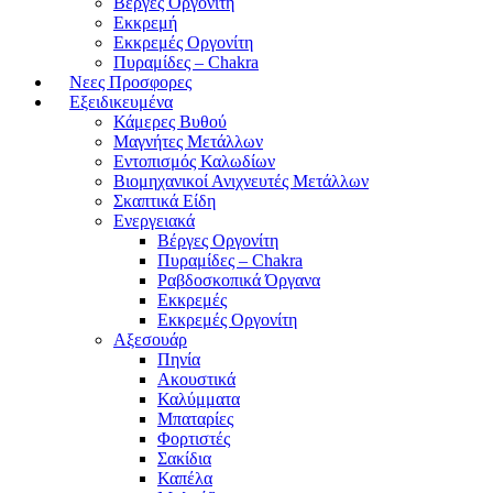
Βέργες Οργονίτη
Εκκρεμή
Εκκρεμές Οργονίτη
Πυραμίδες – Chakra
Νεες Προσφορες
Εξειδικευμένα
Κάμερες Βυθού
Μαγνήτες Μετάλλων
Εντοπισμός Καλωδίων
Βιομηχανικοί Ανιχνευτές Μετάλλων
Σκαπτικά Είδη
Ενεργειακά
Βέργες Οργονίτη
Πυραμίδες – Chakra
Ραβδοσκοπικά Όργανα
Εκκρεμές
Εκκρεμές Οργονίτη
Αξεσουάρ
Πηνία
Ακουστικά
Καλύμματα
Μπαταρίες
Φορτιστές
Σακίδια
Καπέλα