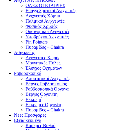
Ανιχνευτές Μετάλλων
ΟΛΕΣ ΟΙ ΕΤΑΙΡΙΕΣ
Επαγγελματικοί Ανιχνευτές
Ανιχνευτές Χόμπυ
Παλμικοί Ανιχνευτές
Φυσικός Χρυσός
Οικονομικοί Ανιχνευτές
Υποβρύχιοι Ανιχνευτές
Pin Pointers
Πυραμίδες – Chakra
Ασφαλείας
Ανιχνευτές Χειρός
Μαγνητικές Πύλες
Έλεγχος Οχημάτων
Ραβδοσκοπικά
Αποστατικοί Ανιχνευτές
Βέργες Ραβδοσκοπίας
Ραβδοσκοπικά Όργανα
Βέργες Οργονίτη
Εκκρεμή
Εκκρεμές Οργονίτη
Πυραμίδες – Chakra
Νεες Προσφορες
Εξειδικευμένα
Κάμερες Βυθού