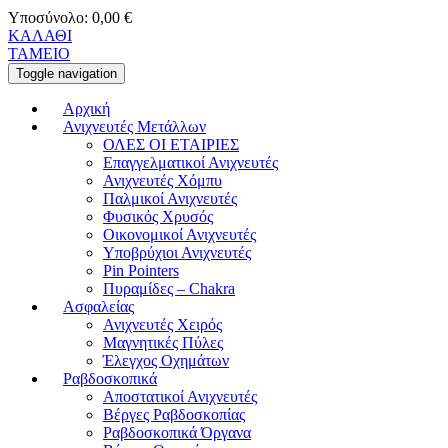
Υποσύνολο:
0,00
€
ΚΑΛΑΘΙ
ΤΑΜΕΙΟ
Toggle navigation
Αρχική
Ανιχνευτές Μετάλλων
ΟΛΕΣ ΟΙ ΕΤΑΙΡΙΕΣ
Επαγγελματικοί Ανιχνευτές
Ανιχνευτές Χόμπυ
Παλμικοί Ανιχνευτές
Φυσικός Χρυσός
Οικονομικοί Ανιχνευτές
Υποβρύχιοι Ανιχνευτές
Pin Pointers
Πυραμίδες – Chakra
Ασφαλείας
Ανιχνευτές Χειρός
Μαγνητικές Πύλες
Έλεγχος Οχημάτων
Ραβδοσκοπικά
Αποστατικοί Ανιχνευτές
Βέργες Ραβδοσκοπίας
Ραβδοσκοπικά Όργανα