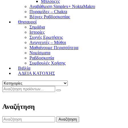
Μπλούζες
Αναβάθμιση Simplex+ NoktaMakro
Πυραμίδες – Chakra
Βέργες Ραβδοσκοπίας
Θησαυροί
Σημάδια
Ιστορίες
Συχνές Ερωτήσεις
Ανιχνευτές – Μύθοι
Μαθαίνουμε Περισσότερα
Νομίσματα
Ραβδοσκοπία
Συμβουλές Χρήσης
Βιβλία
ΑΔΕΙΑ ΚΑΤΟΧΗΣ
Αναζήτηση
Search
for: