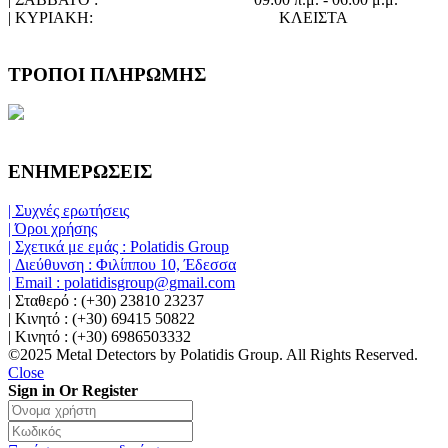
| ΚΥΡΙΑΚΗ:
ΚΛΕΙΣΤΑ
ΤΡΟΠΟΙ ΠΛΗΡΩΜΗΣ
ΕΝΗΜΕΡΩΣΕΙΣ
| Συχνές ερωτήσεις
| Όροι χρήσης
| Σχετικά με εμάς : Polatidis Group
| Διεύθυνση : Φιλίππου 10, Έδεσσα
| Email : polatidisgroup@gmail.com
| Σταθερό : (+30) 23810 23237
| Κινητό : (+30) 69415 50822
| Κινητό : (+30) 6986503332
©2025 Metal Detectors by Polatidis Group. All Rights Reserved.
Close
Sign in Or Register