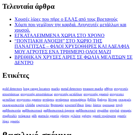
Τελευταία άρθρα
Χρυσές λίρες που πήρε ο ΕΛΑΣ από τους Βρετανούς
Χόμπι που γεμίζουν την καρδιά. Ανιχνευτές μετάλλων και
χρυσού.
ΕΓΚΑΤΑΛΕΙΜΜΕΝΑ ΧΩΡΙΑ ΣΤΟ ΧΡΟΝΟ
“ΠΟΝΤΙΑΚΗ ΑΝΟΙΞΗ” ΣΤΟ ΧΩΡΙΟ ΤΗΣ
ΠΑΝΑΓΙΤΣΑΣ – ΦΙΛΟΙ ΧΡΥΣΟΘΗΡΕΣ ΚΑΙ ΑΔΕΛΦΙΑ
ΜΟΥ ΑΓΡΟΤΕΣ ΕΝΑ ΤΡΙΗΜΕΡΟ ΟΛΟΙ ΜΑΖΙ
ΒΡΕΘΗΚΑΝ ΧΡΥΣΕΣ ΛΙΡΕΣ ΣΕ ΦΩΛΙΑ ΜΕΛΙΣΣΩΝ ΣΕ
ΔΕΝΤΡΟ
Ετικέτες
gold detectors
long range locators
marks
metal detectors
treasure marks
αθήνα
ανιχνευτές
αποστάσεως
ανιχνευτής αποστάσεως
ανιχνευτής μετάλλων
ανιχνευτής χρυσού
ανιχνευτες
μεταλλων
ανιχνευτες χρυσου
αντάρτες
αντάρτικα
αποκρύψεις
βιβλίο
βράχος
δέντρο
εκκρεμές
εκκρεμοσκοπία
ελλάδα
ερμηνείες
θησαυρός
κομιτατζίδικα
λίρες
λύσεις
ομοιωμα
πηγή
ραβδοσκοπία
ραβδοσκοπικά
ραβδοσκοπικά όργανα
ραβδοσκοπικό
σημάδια
σπηλιά
σταυρός
συμβουλές
τούρκικα
φίδι
φυσικός χρυσός
χάρτης
χελώνα
χρήσης
χρυσά νομίσματα
χρυσές
λίρες
χρυσός