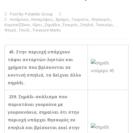
Post By:
Polatidis Group
Αντάρτικα
,
Αποκρύψεις
,
Βράχος
,
Γουρούνι
,
Θησαυρός
,
Κομιτατζίδικα
,
Λίρες
,
Σημάδια
,
Σταυρός
,
Σπηλιά
,
Τσεκούρι
,
Φτερό
,
Πουλί
,
Treasure Marks
45. Στην περιοχή υπάρχουν
τάφοι ανταρτών-ληστών και
χρήματα που βρίσκονται σε
κοντινή σπηλιά, τα δείχνει άλλο
σημάδι.
239. Σημάδι-σκάλισμα που
παριστάνει γουρούνα με
γουρουνάκια, σημαίνει ότι στην
περιοχή υπάρχει θησαυρός σε
σπηλιά και βρίσκεται εκεί στην