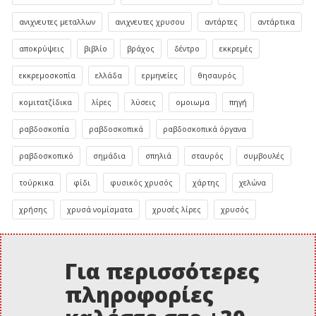
ανιχνευτες μεταλλων
ανιχνευτες χρυσου
αντάρτες
αντάρτικα
αποκρύψεις
βιβλίο
βράχος
δέντρο
εκκρεμές
εκκρεμοσκοπία
ελλάδα
ερμηνείες
θησαυρός
κομιτατζίδικα
λίρες
λύσεις
ομοιωμα
πηγή
ραβδοσκοπία
ραβδοσκοπικά
ραβδοσκοπικά όργανα
ραβδοσκοπικό
σημάδια
σπηλιά
σταυρός
συμβουλές
τούρκικα
φίδι
φυσικός χρυσός
χάρτης
χελώνα
χρήσης
χρυσά νομίσματα
χρυσές λίρες
χρυσός
Για περισσότερες
πληροφορίες