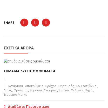
SHARE
ΣΧΕΤΙΚΆ ΆΡΘΡΑ
ΣΗΜΑΔΙΑ ΛΥΣΕΙΣ ΟΜΟΙΩΜΑΤΑ
Αντάρτικα
,
Αποκρύψεις
,
Βράχος
,
Θησαυρός
,
Κομιτατζίδικα
,
Λίρες
,
Ομοιωμα
,
Σημάδια
,
Σταυρός
,
Σπηλιά
,
Χελώνα
,
Πηγή
,
Treasure Marks
Διαβάστε Περισσότερα