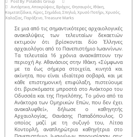
Post By:
Polatidis Group
Αντάρτικα
,
Αποκρύψεις
,
Βράχος
,
Θησαυρός
,
Ιθάκη
,
Κομιτατζίδικα
,
Λίρες
,
Σημάδια
,
Σπηλιά
,
Χρυσό Ποτήρι
,
Χρυσός
,
Χαλαζίας
,
Παράξενο
,
Treasure Marks
Σε μια από τις σημαντικότερες αρχαιολογικές
ανακαλύψεις των τελευταίων δεκαετιών
εκτιμούν ότι βρίσκονται δύο Έλληνες
αρχαιολόγοι από το Πανεπιστήμιο Ιωαννίνων.
Τα τελευταία 16 χρόνια ανασκάπτουν την
περιοχή Αγ. Αθανάσιος στην Ιθάκη. «Σύμφωνα
με τα έως σήμερα στοιχεία, κινητά και
ακίνητα, που είναι ιδιαίτερα σοβαρά, και με
κάθε επιστημονική επιφύλαξη, πιστεύουμε
ότι βρισκόμαστε μπροστά στο Ανάκτορο του
Οδυσσέα και της Πηνελόπης. Το μόνο από τα
Ανάκτορα των Ομηρικών Επών, που δεν έχει
ανακαλυφθεί», δήλωσε ο καθηγητής
Αρχαιολογίας, Θανάσης Παπαδόπουλος. Ο
οποίος μαζί με τη συζυγό του, Λίτσα
Κοντορλή, αναπληρώτρια καθηγήτρια στο
Πανεπιστήμιο Ιωαννίνων παρουσίασαν στις