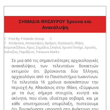
ΣΗΜΑΔΙΑ ΘΗΣΑΥΡΟΥ Έρευνα και
Ανακάλυψη
Post By:
Polatidis Group
Αντάρτικα
,
Αποκρύψεις
,
Βράχος
,
Θησαυρός
,
Ιθάκη
,
Κομιτατζίδικα
,
Λίρες
,
Σημάδια
,
Σπηλιά
,
Χρυσό Ποτήρι
,
Χρυσός
,
Χαλαζίας
,
Παράξενο
,
Treasure Marks
Σε μια από τις σημαντικότερες αρχαιολογικές
ανακαλύψεις των τελευταίων δεκαετιών
εκτιμούν ότι βρίσκονται δύο Έλληνες
αρχαιολόγοι από το Πανεπιστήμιο Ιωαννίνων.
Τα τελευταία 16 χρόνια ανασκάπτουν την
περιοχή Αγ. Αθανάσιος στην Ιθάκη. «Σύμφωνα
με τα έως σήμερα στοιχεία, κινητά και
ακίνητα, που είναι ιδιαίτερα σοβαρά, και με
κάθε επιστημονική επιφύλαξη, πιστεύουμε
ότι βρισκόμαστε μπροστά στο Ανάκτορο του