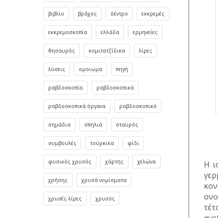
βιβλίο
βράχος
δέντρο
εκκρεμές
εκκρεμοσκοπία
ελλάδα
ερμηνείες
θησαυρός
κομιτατζίδικα
λίρες
λύσεις
ομοιωμα
πηγή
ραβδοσκοπία
ραβδοσκοπικά
ραβδοσκοπικά όργανα
ραβδοσκοπικό
σημάδια
σπηλιά
σταυρός
συμβουλές
τούρκικα
φίδι
φυσικός χρυσός
χάρτης
χελώνα
Η ι
γερ
χρήσης
χρυσά νομίσματα
κον
ονο
χρυσές λίρες
χρυσός
τέτ
ανε