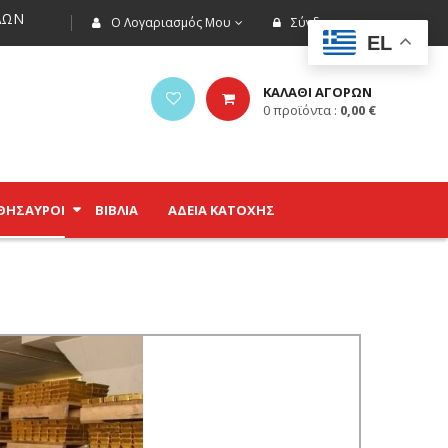
ΩΝ
Ο Λογαριασμός Μου
Σύνδεση
EL
ΚΑΛΑΘΙ ΑΓΟΡΩΝ
0
προϊόντα :
0,00
€
ΘΗΣΑΥΡΟΊ
ΒΙΒΛΊΑ
ΑΔΕΙΑ ΚΑΤΟΧΗΣ