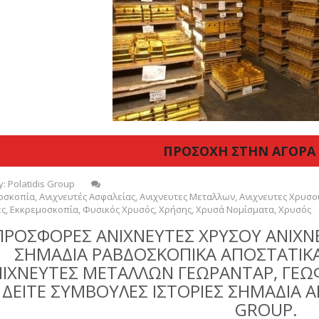
ΠΡΟΣΟΧΗ ΣΤΗΝ ΑΓΟΡΑ
y:
Polatidis Group
οσκοπία
,
Ανιχνευτές Ασφαλείας
,
Ανιχνευτες Μεταλλων
,
Ανιχνευτες Χρυσο
ές
,
Εκκρεμοσκοπία
,
Φυσικός Χρυσός
,
Χρήσης
,
Χρυσά Νομίσματα
,
Χρυσός
ΠΡΟΣΦΟΡΕΣ ΑΝΙΧΝΕΥΤΕΣ ΧΡΥΣΟΥ ΑΝΙΧΝ
ΣΗΜΑΔΙΑ ΡΑΒΔΟΣΚΟΠΙΚΑ ΑΠΟΣΤΑΤΙΚΑ
ΙΧΝΕΥΤΕΣ ΜΕΤΑΛΛΩΝ ΓΕΩΡΑΝΤΑΡ, ΓΕΩ
ΔΕΙΤΕ ΣΥΜΒΟΥΛΕΣ ΙΣΤΟΡΙΕΣ ΣΗΜΑΔΙΑ Α
GROUP.