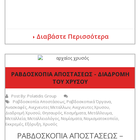
Διαβάστε Περισσότερα
ΡΑΒΔΟΣΚΟΠΙΑ ΑΠΟΣΤΑΣΕΩΣ - ΔΙΑΔΡΟΜΗ
ΤΟΥ ΧΡΥΣΟΥ
Post By:
Polatidis Group
Ραβδοσκοπία Αποστάσεως
,
Ραβδοσκοπικά Όργανα
,
Ανασκαφές
,
Ανιχνευτες Μεταλλων
,
Ανιχνευτες Χρυσου
,
Διαδρομή Χρυσού
,
Θησαυρός
,
Κοσμήματα
,
Μετάλλευμα
,
Μεταλλεία
,
Μεταλλειολόγος
,
Νομίσματα
,
Νομισματοκοπείο
,
Εκκρεμές
,
Εξόρυξη
,
Χρυσός
ΡΑΒΔΟΣΚΟΠΙΑ ΑΠΟΣΤΑΣΕΩΣ –