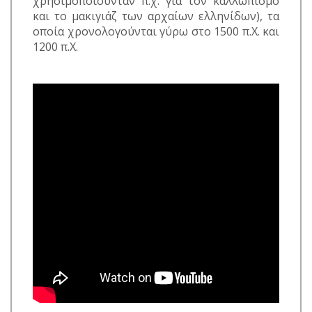
χρησιμοποιούνταν π.χ. για τον καλλωπισμό
και το μακιγιάζ των αρχαίων ελληνίδων), τα
οποία χρονολογούνται γύρω στο 1500 π.Χ. και
1200 π.Χ.