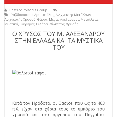
Post By:
Polatidis Group
Ραβδοσκοπία
,
Αριστοτέλης
,
Ανιχνευτής Μετάλλων
,
Ανιχνευτής Χρυσού
,
Θάσος
,
Μέγας Αλέξανδρος
,
Μεταλλεία
,
Μυστικά
,
Εκκρεμές
,
Ελλάδα
,
Φίλιππος
,
Χρυσός
Ο ΧΡΥΣΟΣ ΤΟΥ Μ. ΑΛΕΞΑΝΔΡΟΥ
ΣΤΗΝ ΕΛΛΑΔΑ ΚΑΙ ΤΑ ΜΥΣΤΙΚΑ
ΤΟΥ
Κατά τον Ηρόδοτο, οι Θάσιοι, που ως το 463
π.Χ. είχαν στα χέρια τους το εμπόριο του
χρυσού και του αργύρου του Παγγαίου,