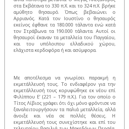
στα Εκβάτανα το 330 π.Χ. και το 324 π.Χ. βρήκε
αμύθητο θησαυρό. Όπως βεβαιώνει ο
Αρριανός. Κατά τον Ιουστίνο ο θησαυρός
εκείνος έφθανε τα 180.000 τάλαντα ενώ κατά
τον Στράβωνα τα 190.000 τάλαντα. Αυτοί οι
θησαυροί έκαναν τα μεταλλεία του Παγγαίου,
και του υπόλοιπου ελλαδικού χώρου,
ελάχιστα κερδοφόρα ή και ασύμφορα.
Με αποτέλεσμα να γνωρίσει παρακμή η
εκμετάλλευσή τους. Το ενδιαφέρον για την
εκμετάλλευσή τους κορυφώθηκε εκ νέου επί
Φιλίππου Ε’ (221 – 179 π.Χ.). Για τον οποίο ο
Τίτος Λίβιος γράφει ότι όχι μόνο φρόντισε να
ξαναλειτουργήσουν τα παλιά μεταλλεία, αλλά
άνοιξε και νέα σε πολλές θέσεις. Η
εκμετάλλευσή τους συνεχίστηκε και επί του
τελευταίου βασιλιά των Μακεδόνων Περσέα,