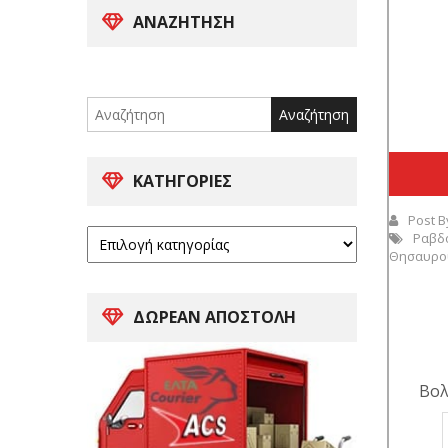
ΑΝΑΖΉΤΗΣΗ
Search
for:
ΚΑΤΗΓΟΡΊΕΣ
Post B
Ραβδ
Θησαυρο
ΔΩΡΕΑΝ ΑΠΟΣΤΟΛΗ
Βολ