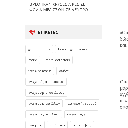
ΒΡΕΘΗΚΑΝ ΧΡΥΣΕΣ ΛΙΡΕΣ ΣΕ
ΦΩΛΙΑ ΜΕΛΙΣΣΩΝ ΣΕ ΔΕΝΤΡΟ
ΕΤΙΚΈΤΕΣ
«Οπ
δώσ
και
gold detectors
long range locators
marks
metal detectors
treasure marks
αθήνα
Όπω
ανιχνευτές αποστάσεως
μαρ
ανιχνευτής αποστάσεως
αγγ
πεν
ανιχνευτής μετάλλων
ανιχνευτής χρυσού
οπο
ανιχνευτες μεταλλων
ανιχνευτες χρυσου
αντάρτες
αντάρτικα
αποκρύψεις