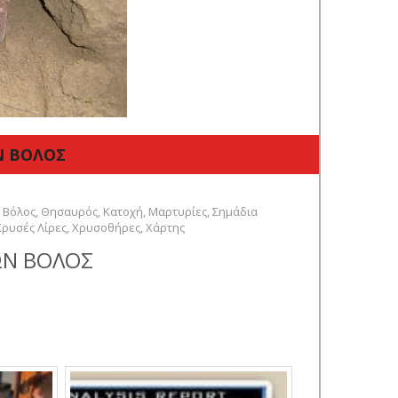
Ν ΒΟΛΟΣ
,
Βόλος
,
Θησαυρός
,
Κατοχή
,
Μαρτυρίες
,
Σημάδια
Χρυσές Λίρες
,
Χρυσοθήρες
,
Χάρτης
ΩΝ ΒΟΛΟΣ