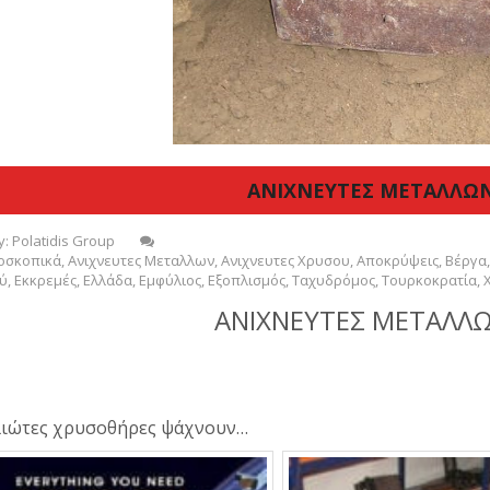
ΑΝΙΧΝΕΥΤΕΣ ΜΕΤΑΛΛΩ
y:
Polatidis Group
οσκοπικά
,
Ανιχνευτες Μεταλλων
,
Ανιχνευτες Χρυσου
,
Αποκρύψεις
,
Βέργα
ύ
,
Εκκρεμές
,
Ελλάδα
,
Εμφύλιος
,
Εξοπλισμός
,
Ταχυδρόμος
,
Τουρκοκρατία
,
ΑΝΙΧΝΕΥΤΕΣ ΜΕΤΑΛΛ
ιώτες χρυσοθήρες ψάχνουν…