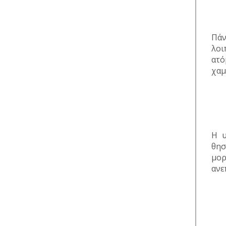
Πάν
λοι
ατό
χαμ
Η υ
θησ
μορ
ανε