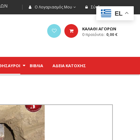
ΩΝ
Ο Λογαριασμός Μου
Σύνδεση
EL
ΚΑΛΑΘΙ ΑΓΟΡΩΝ
0
προϊόντα :
0,00
€
ΘΗΣΑΥΡΟΊ
ΒΙΒΛΊΑ
ΑΔΕΙΑ ΚΑΤΟΧΗΣ