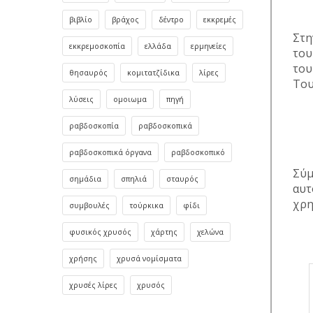
βιβλίο
βράχος
δέντρο
εκκρεμές
Στη
εκκρεμοσκοπία
ελλάδα
ερμηνείες
του
του
θησαυρός
κομιτατζίδικα
λίρες
Του
λύσεις
ομοιωμα
πηγή
ραβδοσκοπία
ραβδοσκοπικά
ραβδοσκοπικά όργανα
ραβδοσκοπικό
Σύμ
σημάδια
σπηλιά
σταυρός
αυτ
χρη
συμβουλές
τούρκικα
φίδι
φυσικός χρυσός
χάρτης
χελώνα
χρήσης
χρυσά νομίσματα
χρυσές λίρες
χρυσός