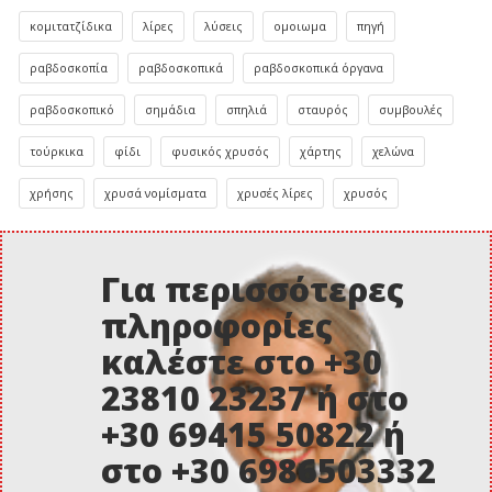
κομιτατζίδικα
λίρες
λύσεις
ομοιωμα
πηγή
ραβδοσκοπία
ραβδοσκοπικά
ραβδοσκοπικά όργανα
ραβδοσκοπικό
σημάδια
σπηλιά
σταυρός
συμβουλές
τούρκικα
φίδι
φυσικός χρυσός
χάρτης
χελώνα
χρήσης
χρυσά νομίσματα
χρυσές λίρες
χρυσός
Για περισσότερες
πληροφορίες
καλέστε στο +30
23810 23237 ή στο
+30 69415 50822 ή
στο +30 6986503332