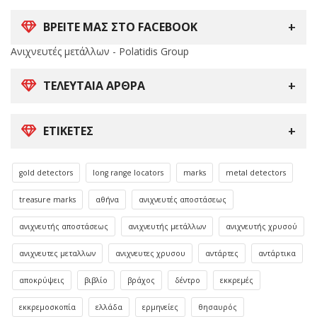
ΒΡΕΙΤΕ ΜΑΣ ΣΤΟ FACEBOOK
Ανιχνευτές μετάλλων - Polatidis Group
ΤΕΛΕΥΤΑΊΑ ΆΡΘΡΑ
ΕΤΙΚΈΤΕΣ
gold detectors
long range locators
marks
metal detectors
treasure marks
αθήνα
ανιχνευτές αποστάσεως
ανιχνευτής αποστάσεως
ανιχνευτής μετάλλων
ανιχνευτής χρυσού
ανιχνευτες μεταλλων
ανιχνευτες χρυσου
αντάρτες
αντάρτικα
αποκρύψεις
βιβλίο
βράχος
δέντρο
εκκρεμές
εκκρεμοσκοπία
ελλάδα
ερμηνείες
θησαυρός