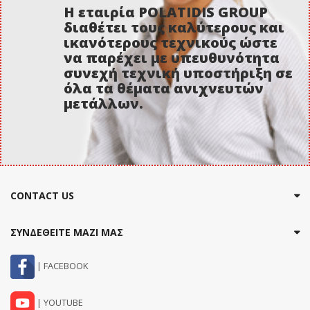
Η εταιρία POLATIDIS GROUP
διαθέτει τους καλύτερους και
ικανότερους τεχνικούς ώστε
να παρέχει με υπευθυνότητα
συνεχή τεχνική υποστήριξη σε
όλα τα θέματα ανιχνευτών
μετάλλων.
CONTACT US
ΣΥΝΔΕΘΕΙΤΕ ΜΑΖΙ ΜΑΣ
| FACEBOOK
| YOUTUBE