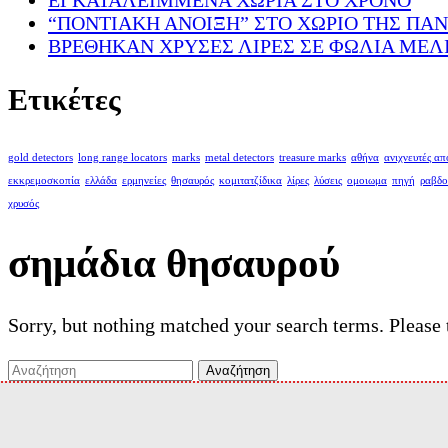
ΕΓΚΑΤΑΛΕΙΜΜΕΝΑ ΧΩΡΙΑ ΣΤΟ ΧΡΟΝΟ
“ΠΟΝΤΙΑΚΗ ΑΝΟΙΞΗ” ΣΤΟ ΧΩΡΙΟ ΤΗΣ ΠΑΝ
ΒΡΕΘΗΚΑΝ ΧΡΥΣΕΣ ΛΙΡΕΣ ΣΕ ΦΩΛΙΑ ΜΕΛ
Ετικέτες
gold detectors
long range locators
marks
metal detectors
treasure marks
αθήνα
ανιχνευτές α
εκκρεμοσκοπία
ελλάδα
ερμηνείες
θησαυρός
κομιτατζίδικα
λίρες
λύσεις
ομοιωμα
πηγή
ραβδο
χρυσός
σημάδια θησαυρού
Sorry, but nothing matched your search terms. Please 
Search
for: