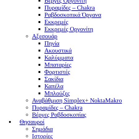
Βέργες Οργονίτη
Πυραμίδες – Chakra
Ραβδοσκοπικά Όργανα
Εκκρεμές
Εκκρεμές Οργονίτη
Αξεσουάρ
Πηνία
Ακουστικά
Καλύμματα
Μπαταρίες
Φορτιστές
Σακίδια
Καπέλα
Μπλούζες
Αναβάθμιση Simplex+ NoktaMakro
Πυραμίδες – Chakra
Βέργες Ραβδοσκοπίας
Θησαυροί
Σημάδια
Ιστορίες