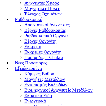
Ανιχνευτές Χειρός
Μαγνητικές Πύλες
Έλεγχος Οχημάτων
Ραβδοσκοπικά
Αποστατικοί Ανιχνευτές
Βέργες Ραβδοσκοπίας
Ραβδοσκοπικά Όργανα
Βέργες Οργονίτη
Εκκρεμή
Εκκρεμές Οργονίτη
Πυραμίδες – Chakra
Νεες Προσφορες
Εξειδικευμένα
Κάμερες Βυθού
Μαγνήτες Μετάλλων
Εντοπισμός Καλωδίων
Βιομηχανικοί Ανιχνευτές Μετάλλων
Σκαπτικά Είδη
Ενεργειακά