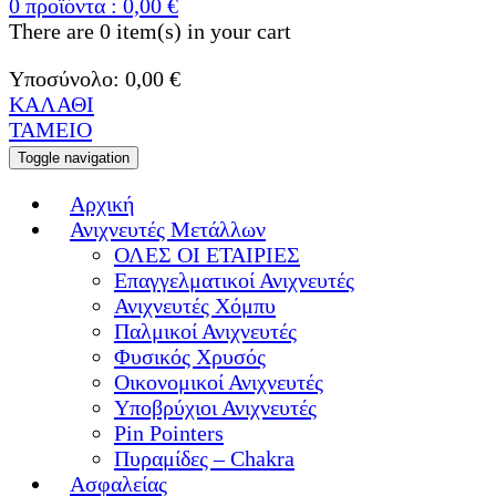
0
προϊόντα :
0,00
€
There are
0 item(s)
in your cart
Υποσύνολο:
0,00
€
ΚΑΛΑΘΙ
ΤΑΜΕΙΟ
Toggle navigation
Αρχική
Ανιχνευτές Μετάλλων
ΟΛΕΣ ΟΙ ΕΤΑΙΡΙΕΣ
Επαγγελματικοί Ανιχνευτές
Ανιχνευτές Χόμπυ
Παλμικοί Ανιχνευτές
Φυσικός Χρυσός
Οικονομικοί Ανιχνευτές
Υποβρύχιοι Ανιχνευτές
Pin Pointers
Πυραμίδες – Chakra
Ασφαλείας