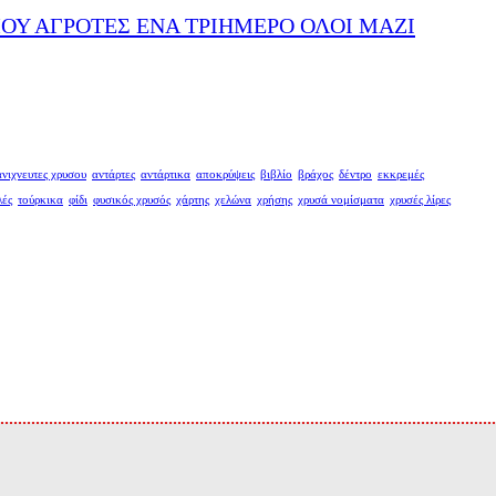
ΜΟΥ ΑΓΡΟΤΕΣ ΕΝΑ ΤΡΙΗΜΕΡΟ ΟΛΟΙ ΜΑΖΙ
ανιχνευτες χρυσου
αντάρτες
αντάρτικα
αποκρύψεις
βιβλίο
βράχος
δέντρο
εκκρεμές
λές
τούρκικα
φίδι
φυσικός χρυσός
χάρτης
χελώνα
χρήσης
χρυσά νομίσματα
χρυσές λίρες