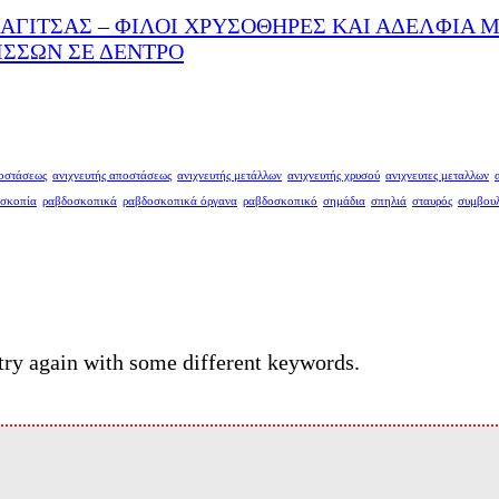
ΑΓΙΤΣΑΣ – ΦΙΛΟΙ ΧΡΥΣΟΘΗΡΕΣ ΚΑΙ ΑΔΕΛΦΙΑ 
ΙΣΣΩΝ ΣΕ ΔΕΝΤΡΟ
ποστάσεως
ανιχνευτής αποστάσεως
ανιχνευτής μετάλλων
ανιχνευτής χρυσού
ανιχνευτες μεταλλων
σκοπία
ραβδοσκοπικά
ραβδοσκοπικά όργανα
ραβδοσκοπικό
σημάδια
σπηλιά
σταυρός
συμβου
try again with some different keywords.