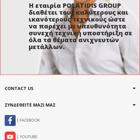
Η εταιρία POLATIDIS GROUP
διαθέτει τους καλύτερους και
ικανότερους τεχνικούς ώστε
να παρέχει με υπευθυνότητα
συνεχή τεχνική υποστήριξη σε
όλα τα θέματα ανιχνευτών
μετάλλων.
CONTACT US
ΣΥΝΔΕΘΕΙΤΕ ΜΑΖΙ ΜΑΣ
| FACEBOOK
| YOUTUBE