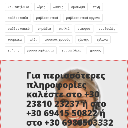
κομιτατζίδικα
λίρες
λύσεις
ομοιωμα
πηγή
ραβδοσκοπία
ραβδοσκοπικά
ραβδοσκοπικά όργανα
ραβδοσκοπικό
σημάδια
σπηλιά
σταυρός
συμβουλές
τούρκικα
φίδι
φυσικός χρυσός
χάρτης
χελώνα
χρήσης
χρυσά νομίσματα
χρυσές λίρες
χρυσός
Για περισσότερες
πληροφορίες
καλέστε στο +30
23810 23237 ή στο
+30 69415 50822 ή
στο +30 6986503332