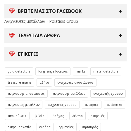
ΒΡΕΙΤΕ ΜΑΣ ΣΤΟ FACEBOOK
Ανιχνευτές μετάλλων - Polatidis Group
ΤΕΛΕΥΤΑΊΑ ΆΡΘΡΑ
ΕΤΙΚΈΤΕΣ
gold detectors
long range locators
marks
metal detectors
treasure marks
αθήνα
ανιχνευτές αποστάσεως
ανιχνευτής αποστάσεως
ανιχνευτής μετάλλων
ανιχνευτής χρυσού
ανιχνευτες μεταλλων
ανιχνευτες χρυσου
αντάρτες
αντάρτικα
αποκρύψεις
βιβλίο
βράχος
δέντρο
εκκρεμές
εκκρεμοσκοπία
ελλάδα
ερμηνείες
θησαυρός