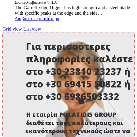
Συμπεριλαμβάνεται ο Φ.Π.Α
The Garrett Edge Digger has high strength and a steel blade
with specific peaks at the edge and the side…
Διαβάστε περισσότερα
Grid view
List view
Για περισσότερες
πληροφορίες καλέστε
στο +30 23810 23237 ή
στο +30 69415 50822 ή
στο +30 6986503332
Η εταιρία POLATIDIS GROUP
διαθέτει τους καλύτερους και
ικανότερους τεχνικούς ώστε να