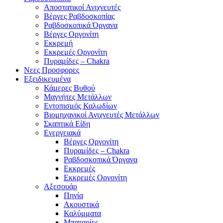
Αποστατικοί Ανιχνευτές
Βέργες Ραβδοσκοπίας
Ραβδοσκοπικά Όργανα
Βέργες Οργονίτη
Εκκρεμή
Εκκρεμές Οργονίτη
Πυραμίδες – Chakra
Νεες Προσφορες
Εξειδικευμένα
Κάμερες Βυθού
Μαγνήτες Μετάλλων
Εντοπισμός Καλωδίων
Βιομηχανικοί Ανιχνευτές Μετάλλων
Σκαπτικά Είδη
Ενεργειακά
Βέργες Οργονίτη
Πυραμίδες – Chakra
Ραβδοσκοπικά Όργανα
Εκκρεμές
Εκκρεμές Οργονίτη
Αξεσουάρ
Πηνία
Ακουστικά
Καλύμματα
Μπαταρίες