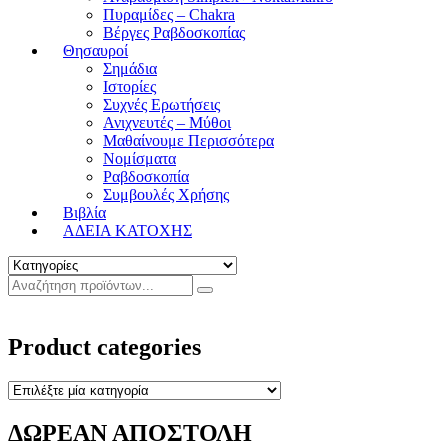
Πυραμίδες – Chakra
Βέργες Ραβδοσκοπίας
Θησαυροί
Σημάδια
Ιστορίες
Συχνές Ερωτήσεις
Ανιχνευτές – Μύθοι
Μαθαίνουμε Περισσότερα
Νομίσματα
Ραβδοσκοπία
Συμβουλές Χρήσης
Βιβλία
ΑΔΕΙΑ ΚΑΤΟΧΗΣ
Product categories
ΔΩΡΕΑΝ ΑΠΟΣΤΟΛΗ