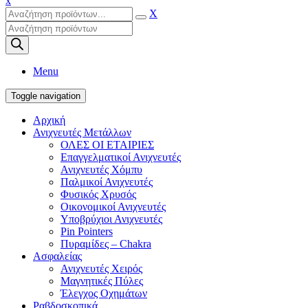
x
X
Products
search
Menu
Toggle navigation
Αρχική
Ανιχνευτές Μετάλλων
ΟΛΕΣ ΟΙ ΕΤΑΙΡΙΕΣ
Επαγγελματικοί Ανιχνευτές
Ανιχνευτές Χόμπυ
Παλμικοί Ανιχνευτές
Φυσικός Χρυσός
Οικονομικοί Ανιχνευτές
Υποβρύχιοι Ανιχνευτές
Pin Pointers
Πυραμίδες – Chakra
Ασφαλείας
Ανιχνευτές Χειρός
Μαγνητικές Πύλες
Έλεγχος Οχημάτων
Ραβδοσκοπικά