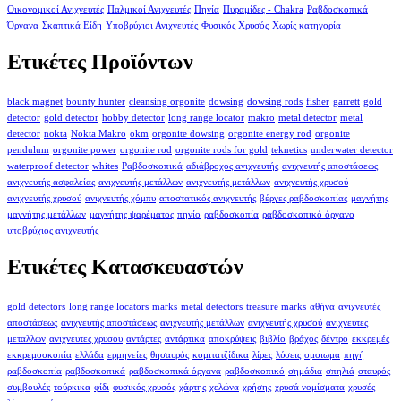
Οικονομικοί Ανιχνευτές
Παλμικοί Ανιχνευτές
Πηνία
Πυραμίδες - Chakra
Ραβδοσκοπικά
Όργανα
Σκαπτικά Είδη
Υποβρύχιοι Ανιχνευτές
Φυσικός Χρυσός
Χωρίς κατηγορία
Ετικέτες Προϊόντων
black magnet
bounty hunter
cleansing orgonite
dowsing
dowsing rods
fisher
garrett
gold
detector
gold detector
hobby detector
long range locator
makro
metal detector
metal
detector
nokta
Nokta Makro
okm
orgonite dowsing
orgonite energy rod
orgonite
pendulum
orgonite power
orgonite rod
orgonite rods for gold
teknetics
underwater detector
waterproof detector
whites
Ραβδοσκοπικά
αδιάβροχος ανιχνευτής
ανιχνευτής αποστάσεως
ανιχνευτής ασφαλείας
ανιχνευτής μετάλλων
ανιχνευτής μετάλλων
ανιχνευτής χρυσού
ανιχνευτής χρυσού
ανιχνευτής χόμπυ
αποστατικός ανιχνευτής
βέργες ραβδοσκοπίας
μαγνήτης
μαγνήτης μετάλλων
μαγνήτης ψαρέματος
πηνίο
ραβδοσκοπία
ραβδοσκοπικό όργανο
υποβρύχιος ανιχνευτής
Ετικέτες Κατασκευαστών
gold detectors
long range locators
marks
metal detectors
treasure marks
αθήνα
ανιχνευτές
αποστάσεως
ανιχνευτής αποστάσεως
ανιχνευτής μετάλλων
ανιχνευτής χρυσού
ανιχνευτες
μεταλλων
ανιχνευτες χρυσου
αντάρτες
αντάρτικα
αποκρύψεις
βιβλίο
βράχος
δέντρο
εκκρεμές
εκκρεμοσκοπία
ελλάδα
ερμηνείες
θησαυρός
κομιτατζίδικα
λίρες
λύσεις
ομοιωμα
πηγή
ραβδοσκοπία
ραβδοσκοπικά
ραβδοσκοπικά όργανα
ραβδοσκοπικό
σημάδια
σπηλιά
σταυρός
συμβουλές
τούρκικα
φίδι
φυσικός χρυσός
χάρτης
χελώνα
χρήσης
χρυσά νομίσματα
χρυσές