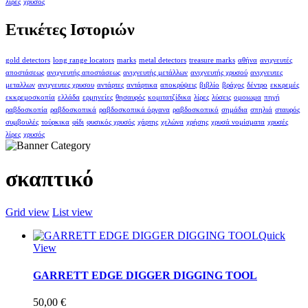
λίρες
χρυσός
Ετικέτες Ιστοριών
gold detectors
long range locators
marks
metal detectors
treasure marks
αθήνα
ανιχνευτές
αποστάσεως
ανιχνευτής αποστάσεως
ανιχνευτής μετάλλων
ανιχνευτής χρυσού
ανιχνευτες
μεταλλων
ανιχνευτες χρυσου
αντάρτες
αντάρτικα
αποκρύψεις
βιβλίο
βράχος
δέντρο
εκκρεμές
εκκρεμοσκοπία
ελλάδα
ερμηνείες
θησαυρός
κομιτατζίδικα
λίρες
λύσεις
ομοιωμα
πηγή
ραβδοσκοπία
ραβδοσκοπικά
ραβδοσκοπικά όργανα
ραβδοσκοπικό
σημάδια
σπηλιά
σταυρός
συμβουλές
τούρκικα
φίδι
φυσικός χρυσός
χάρτης
χελώνα
χρήσης
χρυσά νομίσματα
χρυσές
λίρες
χρυσός
σκαπτικό
Grid view
List view
Quick
View
GARRETT EDGE DIGGER DIGGING TOOL
50,00
€