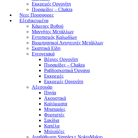
Εκκρεμές Οργονίτη
Πυραμίδες – Chakra
Νεες Προσφορες
Εξειδικευμένα
Κάμερες Βυθού
Μαγνήτες Μετάλλων
Εντοπισμός Καλωδίων
Βιομηχανικοί Ανιχνευτές Μετάλλων
Σκαπτικά Είδη
Ενεργειακά
Βέργες Οργονίτη
Πυραμίδες – Chakra
Ραβδοσκοπικά Όργανα
Εκκρεμές
Εκκρεμές Οργονίτη
Αξεσουάρ
Πηνία
Ακουστικά
Καλύμματα
Μπαταρίες
Φορτιστές
Σακίδια
Καπέλα
Μπλούζες
Αναβάθμιση Simplex+ NoktaMakro