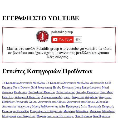
ΕΓΓΡΑΦΗ ΣΤΟ YOUTUBE
Μπείτε στο κανάλι Polatidis group στο youtube για να δείτε τα πάντα
σε βιντεάκια που έχουν σχέση με ανιχνευτές μετάλλων και χρυσού.
Νέες ειδήσεις...
Ετικέτες Κατηγοριών Προϊόντων
15 Κορυφαίοι Ανιχνευτές Μετάλλων
15 Κορυφαίοι Ανιχνευτές Μετάλλων
Accessories
Coils
Digging Tools
Dowser
Gold Prospecting
Hobby Detectors
Long Range Locators
Metal
detectors
Pendulums
Professional Detectors
Pulse Induction
Security Detectors
Used Metal
Detectors
Waterproof Detectors
Αμερικάνικοι Ανιχνευτές
Ανιχνευτές Ασφαλείας
Ανιχνευτές
Μετάλλων
Ανιχνευτές Χόμπυ
Ανιχνευτές του Κόσμου
Ανιχνευτές του Κόσμου
Αξεσουάρ
Αποστατικοί Ανιχνευτές
Βέργες Ραβδοσκοπίας
Δείτε Προσφορές
Δείτε Προσφορές
Εκκρεμές
Εντοπισμός Καλωδίων
Επαγγελματικοί Ανιχνευτές
Μαγνήτες Μετάλλων
Μαγνήτες Μετάλλων
Μεταχειρισμένοι Ανιχνευτές
Μηχανήματα που Προτείνουμε
Νέα Προϊόντα
Νέα Προϊόντα