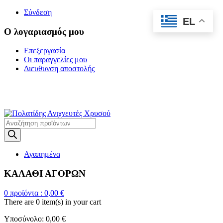
Σύνδεση
EL
Ο λογαριασμός μου
Επεξεργασία
Οι παραγγελίες μου
Διευθυνση αποστολής
Η ΜΕΓΑΛΥΤΕΡΗ
ΓΚΑΜΑ ΑΝΙΧΝΕΥΤΩΝ ΜΕΤΑΛΛΩΝ
Products
search
Αγαπημένα
ΚΑΛΑΘΙ ΑΓΟΡΩΝ
0
προϊόντα :
0,00
€
There are
0 item(s)
in your cart
Υποσύνολο:
0,00
€