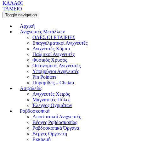
ΚΑΛΑΘΙ
ΤΑΜΕΙΟ
Toggle navigation
Αρχική
Ανιχνευτές Μετάλλων
ΟΛΕΣ ΟΙ ΕΤΑΙΡΙΕΣ
Επαγγελματικοί Ανιχνευτές
Ανιχνευτές Χόμπυ
Παλμικοί Ανιχνευτές
Φυσικός Χρυσός
Οικονομικοί Ανιχνευτές
Υποβρύχιοι Ανιχνευτές
Pin Pointers
Πυραμίδες – Chakra
Ασφαλείας
Ανιχνευτές Χειρός
Μαγνητικές Πύλες
Έλεγχος Οχημάτων
Ραβδοσκοπικά
Αποστατικοί Ανιχνευτές
Βέργες Ραβδοσκοπίας
Ραβδοσκοπικά Όργανα
Βέργες Οργονίτη
Εκκρεμή