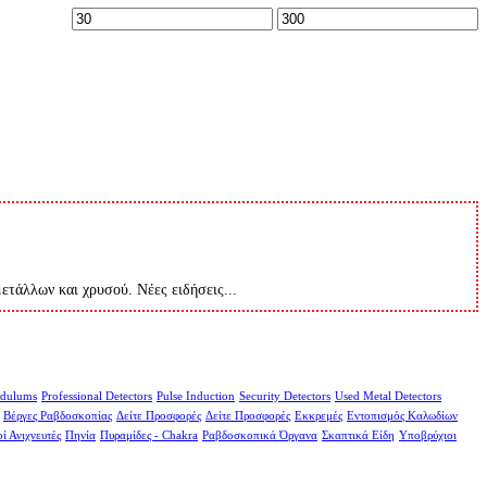
Ελάχιστη
Μέγιστη
τιμή
τιμή
μετάλλων και χρυσού. Νέες ειδήσεις...
dulums
Professional Detectors
Pulse Induction
Security Detectors
Used Metal Detectors
Βέργες Ραβδοσκοπίας
Δείτε Προσφορές
Δείτε Προσφορές
Εκκρεμές
Εντοπισμός Καλωδίων
ί Ανιχνευτές
Πηνία
Πυραμίδες - Chakra
Ραβδοσκοπικά Όργανα
Σκαπτικά Είδη
Υποβρύχιοι