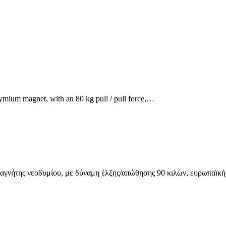
mium magnet, with an 80 kg pull / pull force,…
γνήτης νεοδυμίου, με δύναμη έλξης/απώθησης 90 κιλών, ευρωπαϊκής