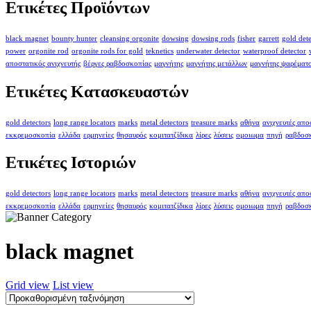
Ετικέτες Προϊόντων
black magnet
bounty hunter
cleansing orgonite
dowsing
dowsing rods
fisher
garrett
gold det
power
orgonite rod
orgonite rods for gold
teknetics
underwater detector
waterproof detector
αποστατικός ανιχνευτής
βέργες ραβδοσκοπίας
μαγνήτης
μαγνήτης μετάλλων
μαγνήτης ψαρέματ
Ετικέτες Κατασκευαστών
gold detectors
long range locators
marks
metal detectors
treasure marks
αθήνα
ανιχνευτές απ
εκκρεμοσκοπία
ελλάδα
ερμηνείες
θησαυρός
κομιτατζίδικα
λίρες
λύσεις
ομοιωμα
πηγή
ραβδοσ
Ετικέτες Ιστοριών
gold detectors
long range locators
marks
metal detectors
treasure marks
αθήνα
ανιχνευτές απ
εκκρεμοσκοπία
ελλάδα
ερμηνείες
θησαυρός
κομιτατζίδικα
λίρες
λύσεις
ομοιωμα
πηγή
ραβδοσ
black magnet
Grid view
List view