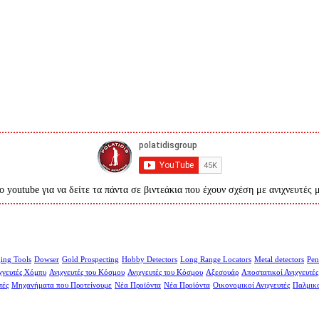
ο youtube για να δείτε τα πάντα σε βιντεάκια που έχουν σχέση με ανιχνευτές 
ing Tools
Dowser
Gold Prospecting
Hobby Detectors
Long Range Locators
Metal detectors
Pen
χνευτές Χόμπυ
Ανιχνευτές του Κόσμου
Ανιχνευτές του Κόσμου
Αξεσουάρ
Αποστατικοί Ανιχνευτές
τές
Μηχανήματα που Προτείνουμε
Νέα Προϊόντα
Νέα Προϊόντα
Οικονομικοί Ανιχνευτές
Παλμικο