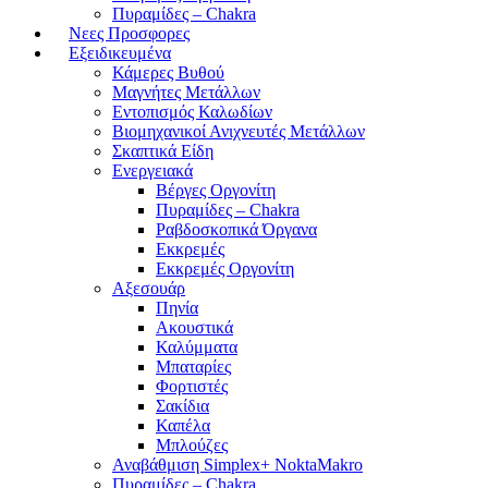
Πυραμίδες – Chakra
Νεες Προσφορες
Εξειδικευμένα
Κάμερες Βυθού
Μαγνήτες Μετάλλων
Εντοπισμός Καλωδίων
Βιομηχανικοί Ανιχνευτές Μετάλλων
Σκαπτικά Είδη
Ενεργειακά
Βέργες Οργονίτη
Πυραμίδες – Chakra
Ραβδοσκοπικά Όργανα
Εκκρεμές
Εκκρεμές Οργονίτη
Αξεσουάρ
Πηνία
Ακουστικά
Καλύμματα
Μπαταρίες
Φορτιστές
Σακίδια
Καπέλα
Μπλούζες
Αναβάθμιση Simplex+ NoktaMakro
Πυραμίδες – Chakra