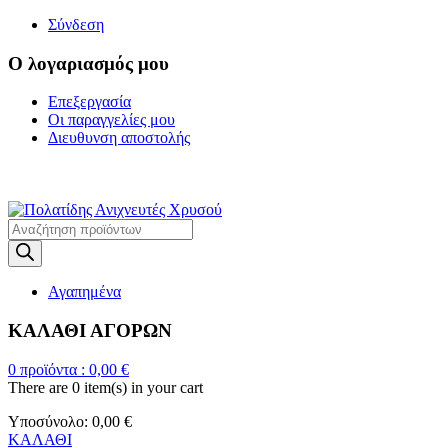
Σύνδεση
Ο λογαριασμός μου
Επεξεργασία
Οι παραγγελίες μου
Διευθυνση αποστολής
Η ΜΕΓΑΛΥΤΕΡΗ ΓΚΑΜΑ Α
Products
search
Αγαπημένα
ΚΑΛΑΘΙ ΑΓΟΡΩΝ
0
προϊόντα :
0,00
€
There are
0 item(s)
in your cart
Υποσύνολο:
0,00
€
ΚΑΛΑΘΙ