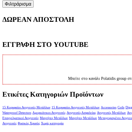
Φιλτράρισμα
ΔΩΡΕΑΝ ΑΠΟΣΤΟΛΗ
ΕΓΓΡΑΦΗ ΣΤΟ YOUTUBE
Μπείτε στο κανάλι Polatidis group στ
Ετικέτες Κατηγοριών Προϊόντων
15 Κορυφαίοι Ανιχνευτές Μετάλλων
15 Κορυφαίοι Ανιχνευτές Μετάλλων
Accessories
Coils
Digg
Waterproof Detectors
Αμερικάνικοι Ανιχνευτές
Ανιχνευτές Ασφαλείας
Ανιχνευτές Μετάλλων
Ανι
Επαγγελματικοί Ανιχνευτές
Μαγνήτες Μετάλλων
Μαγνήτες Μετάλλων
Μεταχειρισμένοι Ανιχνευ
Ανιχνευτές
Φυσικός Χρυσός
Χωρίς κατηγορία