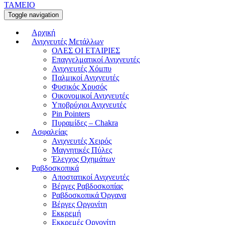
ΤΑΜΕΙΟ
Toggle navigation
Αρχική
Ανιχνευτές Μετάλλων
ΟΛΕΣ ΟΙ ΕΤΑΙΡΙΕΣ
Επαγγελματικοί Ανιχνευτές
Ανιχνευτές Χόμπυ
Παλμικοί Ανιχνευτές
Φυσικός Χρυσός
Οικονομικοί Ανιχνευτές
Υποβρύχιοι Ανιχνευτές
Pin Pointers
Πυραμίδες – Chakra
Ασφαλείας
Ανιχνευτές Χειρός
Μαγνητικές Πύλες
Έλεγχος Οχημάτων
Ραβδοσκοπικά
Αποστατικοί Ανιχνευτές
Βέργες Ραβδοσκοπίας
Ραβδοσκοπικά Όργανα
Βέργες Οργονίτη
Εκκρεμή
Εκκρεμές Οργονίτη