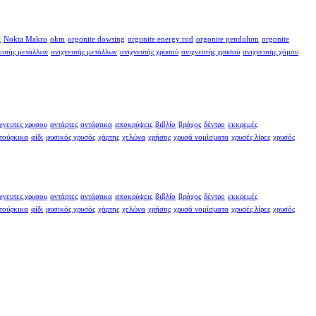
a
Nokta Makro
okm
orgonite dowsing
orgonite energy rod
orgonite pendulum
orgonite
ευτής μετάλλων
ανιχνευτής μετάλλων
ανιχνευτής χρυσού
ανιχνευτής χρυσού
ανιχνευτής χόμπυ
χνευτες χρυσου
αντάρτες
αντάρτικα
αποκρύψεις
βιβλίο
βράχος
δέντρο
εκκρεμές
τούρκικα
φίδι
φυσικός χρυσός
χάρτης
χελώνα
χρήσης
χρυσά νομίσματα
χρυσές λίρες
χρυσός
χνευτες χρυσου
αντάρτες
αντάρτικα
αποκρύψεις
βιβλίο
βράχος
δέντρο
εκκρεμές
τούρκικα
φίδι
φυσικός χρυσός
χάρτης
χελώνα
χρήσης
χρυσά νομίσματα
χρυσές λίρες
χρυσός