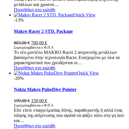
μετάλλων και χρυσού…
Προσθήκη στο καλάθι
Quick View
-13%
Makro Racer 2 STD. Package
Original
Η
803,00
€
700,00
€
price
τρέχουσα
Συμπεριλαμβάνεται ο Φ.Π.Α
Το νέο μοντέλο MAKRO Racer 2 ανιχνευτής μετάλλων
was:
τιμή
βασισμένο στην τεχνολογία Racer. Ενισχυμένο με όλα τα
803,00 €.
είναι:
χαρακτηριστικά που χρειάζονται οι…
700,00 €.
Προσθήκη στο καλάθι
Quick View
-20%
Nokta Makro PulseDive Pointer
Original
Η
199,00
€
159,00
€
price
τρέχουσα
Συμπεριλαμβάνεται ο Φ.Π.Α
Είτε είστε επαγγελματίας δύτης, παραθεριστής ή απλά ένας
was:
τιμή
λάτρης της ανίχνευσης που αγαπά να ψάξει τόσο στη γη όσο
199,00 €.
είναι:
και…
159,00 €.
Προσθήκη στο καλάθι