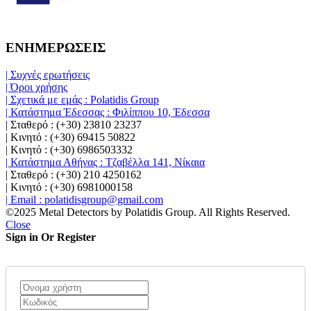
ΕΝΗΜΕΡΩΣΕΙΣ
| Συχνές ερωτήσεις
| Όροι χρήσης
| Σχετικά με εμάς : Polatidis Group
| Κατάστημα Έδεσσας : Φιλίππου 10, Έδεσσα
| Σταθερό : (+30) 23810 23237
| Κινητό : (+30) 69415 50822
| Κινητό : (+30) 6986503332
| Κατάστημα Αθήνας : Τζαβέλλα 141, Νίκαια
| Σταθερό : (+30) 210 4250162
| Κινητό : (+30) 6981000158
| Email : polatidisgroup@gmail.com
©2025 Metal Detectors by Polatidis Group. All Rights Reserved.
Close
Sign in Or Register