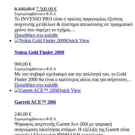
Original
Η
8.100,00
€
7.500,00
€
price
τρέχουσα
Συμπεριλαμβάνεται ο Φ.Π.Α
Το INVENIO PRO είναι ο πρώτος παγκοσμίως έξυπνος
was:
τιμή
ανιχνευτής μετάλλων & σύστημα απεικόνισης σε πραγματικό
8.100,00 €.
είναι:
χρόνο που παρέχει το σχήμα,…
7.500,00 €.
Προσθήκη στο καλάθι
Quick View
Nokta Gold Finder 2000
900,00
€
Συμπεριλαμβάνεται ο Φ.Π.Α
Με τον στιβαρό σχεδιασμό και την απλότητά του, το Gold
Finder 2000 θα είναι ο καλύτερος φίλος σας για ανίχνευση…
Προσθήκη στο καλάθι
Quick View
Garrett ACE™ 200i
240,00
€
Συμπεριλαμβάνεται ο Φ.Π.Α
Ψηφιακός ανιχνευτής Garrett Ace 200i με ψηφιακή
αναγνώριση ταυτότητας στόχων. Η εξέλιξη της Garrett είναι
γεγονός ! Εξελιγμένη ΨΗΦΙΑΚΗ τεχνολογία…