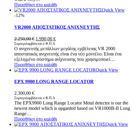
Προσθήκη στο καλάθι
Quick View
-12%
VR2000 ΑΠΟΣΤΑΤΙΚΟΣ ΑΝΙΧΝΕΥΤΗΣ
Original
Η
2.250,00
€
1.990,00
€
price
τρέχουσα
Συμπεριλαμβάνεται ο Φ.Π.Α
Ο ανιχνευτής μετάλλων μεγάλης εμβέλειας VR 2000
was:
τιμή
αποστατικός ανιχνευτής είναι ένα νέο μοντέλο. Είναι ένα
2.250,00 €.
είναι:
εξελιγμένο σύστημα ανίχνευσης που χρησιμοποιεί…
1.990,00 €.
Προσθήκη στο καλάθι
Quick View
EPX 9900 LONG RANGE LOCATOR
2.300,00
€
Συμπεριλαμβάνεται ο Φ.Π.Α
The EPX9900 Long Range Locator Metal detector is our the
newest model which is upgarded based on VR1000B-II Long
Range…
Προσθήκη στο καλάθι
Quick View