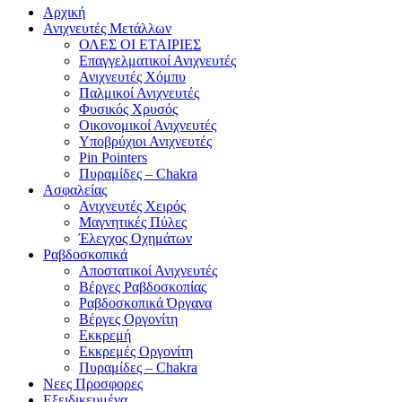
Αρχική
Ανιχνευτές Μετάλλων
ΟΛΕΣ ΟΙ ΕΤΑΙΡΙΕΣ
Επαγγελματικοί Ανιχνευτές
Ανιχνευτές Χόμπυ
Παλμικοί Ανιχνευτές
Φυσικός Χρυσός
Οικονομικοί Ανιχνευτές
Υποβρύχιοι Ανιχνευτές
Pin Pointers
Πυραμίδες – Chakra
Ασφαλείας
Ανιχνευτές Χειρός
Μαγνητικές Πύλες
Έλεγχος Οχημάτων
Ραβδοσκοπικά
Αποστατικοί Ανιχνευτές
Βέργες Ραβδοσκοπίας
Ραβδοσκοπικά Όργανα
Βέργες Οργονίτη
Εκκρεμή
Εκκρεμές Οργονίτη
Πυραμίδες – Chakra
Νεες Προσφορες
Εξειδικευμένα