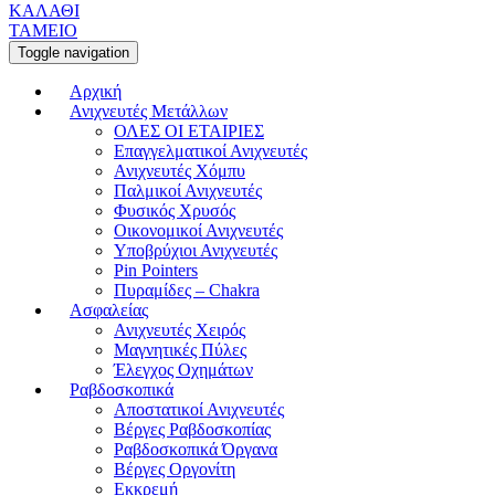
ΚΑΛΑΘΙ
ΤΑΜΕΙΟ
Toggle navigation
Αρχική
Ανιχνευτές Μετάλλων
ΟΛΕΣ ΟΙ ΕΤΑΙΡΙΕΣ
Επαγγελματικοί Ανιχνευτές
Ανιχνευτές Χόμπυ
Παλμικοί Ανιχνευτές
Φυσικός Χρυσός
Οικονομικοί Ανιχνευτές
Υποβρύχιοι Ανιχνευτές
Pin Pointers
Πυραμίδες – Chakra
Ασφαλείας
Ανιχνευτές Χειρός
Μαγνητικές Πύλες
Έλεγχος Οχημάτων
Ραβδοσκοπικά
Αποστατικοί Ανιχνευτές
Βέργες Ραβδοσκοπίας
Ραβδοσκοπικά Όργανα
Βέργες Οργονίτη
Εκκρεμή