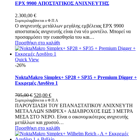
EPX 9900 ΑΠΟΣΤΑΤΙΚΟΣ ΑΝΙΧΝΕΥΤΗΣ
2.300,00
€
Συμπεριλαμβάνεται ο Φ.Π.Α
Ο ανιχνευτής μετάλλων μεγάλης εμβέλειας EPX 9900
αποστατικός ανιχνευτής είναι ένα νέο μοντέλο. Μπορεί να
προσαρμόσει την ευαισθησία του και…
Προσθήκη στο καλάθι
Quick View
-26%
NoktaMakro Simplex+ SP28 + SP35 + Premium Digger +
Εκκρεμές Λονδίνο 1
Original
Η
705,00
€
520,00
€
price
τρέχουσα
Συμπεριλαμβάνεται ο Φ.Π.Α
ΠΑΡΟΥΣΙΑΣΗ ΤΟΥ ΕΠΑΝΑΣΤΑΤΙΚΟΥ ΑΝΙΧΝΕΥΤΗ
was:
τιμή
ΜΕΤΑΛΛΩΝ SIMPEX+ ΑΔΙΑΒΡΟΧΟΣ ΕΩΣ 3 ΜΕΤΡΑ
705,00 €.
είναι:
ΜΕΣΑ ΣΤΟ ΝΕΡΟ. Είναι ο οικονομικότερος ανιχνευτής
520,00 €.
μετάλλων και χρυσού…
Προσθήκη στο καλάθι