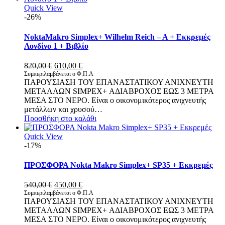
Quick View
-26%
NoktaMakro Simplex+ Wilhelm Reich – A + Εκκρεμές
Λονδίνο 1 + Βιβλίο
Original
Η
820,00
€
610,00
€
price
τρέχουσα
Συμπεριλαμβάνεται ο Φ.Π.Α
ΠΑΡΟΥΣΙΑΣΗ ΤΟΥ ΕΠΑΝΑΣΤΑΤΙΚΟΥ ΑΝΙΧΝΕΥΤΗ
was:
τιμή
ΜΕΤΑΛΛΩΝ SIMPEX+ ΑΔΙΑΒΡΟΧΟΣ ΕΩΣ 3 ΜΕΤΡΑ
820,00 €.
είναι:
ΜΕΣΑ ΣΤΟ ΝΕΡΟ. Είναι ο οικονομικότερος ανιχνευτής
610,00 €.
μετάλλων και χρυσού…
Προσθήκη στο καλάθι
Quick View
-17%
ΠΡΟΣΦΟΡΑ Nokta Makro Simplex+ SP35 + Εκκρεμές
Original
Η
540,00
€
450,00
€
price
τρέχουσα
Συμπεριλαμβάνεται ο Φ.Π.Α
ΠΑΡΟΥΣΙΑΣΗ ΤΟΥ ΕΠΑΝΑΣΤΑΤΙΚΟΥ ΑΝΙΧΝΕΥΤΗ
was:
τιμή
ΜΕΤΑΛΛΩΝ SIMPEX+ ΑΔΙΑΒΡΟΧΟΣ ΕΩΣ 3 ΜΕΤΡΑ
540,00 €.
είναι:
ΜΕΣΑ ΣΤΟ ΝΕΡΟ. Είναι ο οικονομικότερος ανιχνευτής
450,00 €.