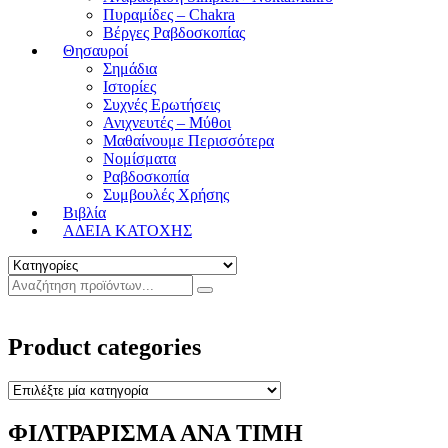
Πυραμίδες – Chakra
Βέργες Ραβδοσκοπίας
Θησαυροί
Σημάδια
Ιστορίες
Συχνές Ερωτήσεις
Ανιχνευτές – Μύθοι
Μαθαίνουμε Περισσότερα
Νομίσματα
Ραβδοσκοπία
Συμβουλές Χρήσης
Βιβλία
ΑΔΕΙΑ ΚΑΤΟΧΗΣ
Product categories
ΦΙΛΤΡΑΡΙΣΜΑ ΑΝΑ ΤΙΜΗ