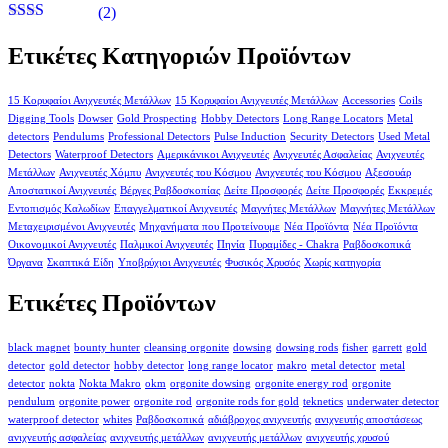
Βαθμολογήθηκε
(2)
με
5
από 5
Βαθμολογήθηκε
με
2
Ετικέτες Κατηγοριών Προϊόντων
από
5
15 Κορυφαίοι Ανιχνευτές Μετάλλων
15 Κορυφαίοι Ανιχνευτές Μετάλλων
Accessories
Coils
Digging Tools
Dowser
Gold Prospecting
Hobby Detectors
Long Range Locators
Metal
detectors
Pendulums
Professional Detectors
Pulse Induction
Security Detectors
Used Metal
Detectors
Waterproof Detectors
Αμερικάνικοι Ανιχνευτές
Ανιχνευτές Ασφαλείας
Ανιχνευτές
Μετάλλων
Ανιχνευτές Χόμπυ
Ανιχνευτές του Κόσμου
Ανιχνευτές του Κόσμου
Αξεσουάρ
Αποστατικοί Ανιχνευτές
Βέργες Ραβδοσκοπίας
Δείτε Προσφορές
Δείτε Προσφορές
Εκκρεμές
Εντοπισμός Καλωδίων
Επαγγελματικοί Ανιχνευτές
Μαγνήτες Μετάλλων
Μαγνήτες Μετάλλων
Μεταχειρισμένοι Ανιχνευτές
Μηχανήματα που Προτείνουμε
Νέα Προϊόντα
Νέα Προϊόντα
Οικονομικοί Ανιχνευτές
Παλμικοί Ανιχνευτές
Πηνία
Πυραμίδες - Chakra
Ραβδοσκοπικά
Όργανα
Σκαπτικά Είδη
Υποβρύχιοι Ανιχνευτές
Φυσικός Χρυσός
Χωρίς κατηγορία
Ετικέτες Προϊόντων
black magnet
bounty hunter
cleansing orgonite
dowsing
dowsing rods
fisher
garrett
gold
detector
gold detector
hobby detector
long range locator
makro
metal detector
metal
detector
nokta
Nokta Makro
okm
orgonite dowsing
orgonite energy rod
orgonite
pendulum
orgonite power
orgonite rod
orgonite rods for gold
teknetics
underwater detector
waterproof detector
whites
Ραβδοσκοπικά
αδιάβροχος ανιχνευτής
ανιχνευτής αποστάσεως
ανιχνευτής ασφαλείας
ανιχνευτής μετάλλων
ανιχνευτής μετάλλων
ανιχνευτής χρυσού