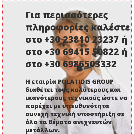
Για περισσότερες
πληροφορίες καλέστε
στο +30 23810 23237 ή
στο +30 69415 50822 ή
στο +30 6986503332
Η εταιρία POLATIDIS GROUP
διαθέτει τους καλύτερους και
ικανότερους τεχνικούς ώστε να
παρέχει με υπευθυνότητα
συνεχή τεχνική υποστήριξη σε
όλα τα θέματα ανιχνευτών
μετάλλων.