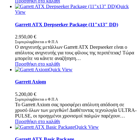
Προσθήκη στο καλάθι
Quick
View
Garrett ATX Deepseeker Package (11″x13″ DD)
2.950,00
€
Συμπεριλαμβάνεται ο Φ.Π.Α
Ο ανιχνευτής μετάλλων Garrett ATX Deepseeker είναι ο
απόλυτος ανιχνευτής για τους φίλους της περιπέτειας! Τώρα
μπορείτε να κάνετε αναζήτηση…
Προσθήκη στο καλάθι
Quick View
Garrett Axiom
5.200,00
€
Συμπεριλαμβάνεται ο Φ.Π.Α
Το Garrett Axiom σας προσφέρει απόλυτη απόδοση σε
χρυσό όλων των μεγεθών! Διαθέτοντας τεχνολογία ULTRA-
PULSE, οι προηγμένοι χρονισμοί παλμών παρέχουν…
Προσθήκη στο καλάθι
Quick View
Garrett ATX Basic Package