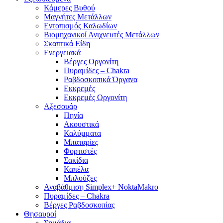
Κάμερες Βυθού
Μαγνήτες Μετάλλων
Εντοπισμός Καλωδίων
Βιομηχανικοί Ανιχνευτές Μετάλλων
Σκαπτικά Είδη
Ενεργειακά
Βέργες Οργονίτη
Πυραμίδες – Chakra
Ραβδοσκοπικά Όργανα
Εκκρεμές
Εκκρεμές Οργονίτη
Αξεσουάρ
Πηνία
Ακουστικά
Καλύμματα
Μπαταρίες
Φορτιστές
Σακίδια
Καπέλα
Μπλούζες
Αναβάθμιση Simplex+ NoktaMakro
Πυραμίδες – Chakra
Βέργες Ραβδοσκοπίας
Θησαυροί
Σημάδια