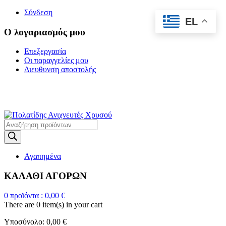
Σύνδεση
EL
Ο λογαριασμός μου
Επεξεργασία
Οι παραγγελίες μου
Διευθυνση αποστολής
Η ΜΕΓΑΛΥΤΕΡΗ
ΓΚΑΜΑ ΑΝΙΧΝΕΥΤΩΝ ΜΕΤΑΛΛΩΝ
Products
search
Αγαπημένα
ΚΑΛΑΘΙ ΑΓΟΡΩΝ
0
προϊόντα :
0,00
€
There are
0 item(s)
in your cart
Υποσύνολο:
0,00
€