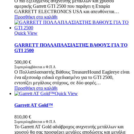
Ο πιο εξελιγμένος ανιχνευτής μετάλλων και χρυσού
αμερικής Garrett GTI 2500 που παράγει η Εταιρία
GARRETT ELECTRONICS USA και απευθύνεται…
Προσθήκη στο καλάθι
Quick View
GARRETT ΠΟΛΛΑΠΛΑΣΙΑΣΤΗΣ ΒΑΘΟΥΣ ΓΙΑ ΤΟ
GTI 2500
500,00
€
Συμπεριλαμβάνεται ο Φ.Π.Α
Ο Πολλαπλασιαστής Βάθους TreasureHound Eagleeye είναι
ένα αξεσουάρ ειδικά σχεδιασμένο για το GTI 2500,
εντοπίζει μεγάλους στόχους, σε δύο φορές…
Προσθήκη στο καλάθι
Quick View
Garrett AT Gold™
810,00
€
Συμπεριλαμβάνεται ο Φ.Π.Α
Το Garrett AT Gold αδιάβροχος ανιχνευτής μετάλλων και
χρυσού θα σας προσφέρει μεγάλες αποδώσεις και μεγάλα