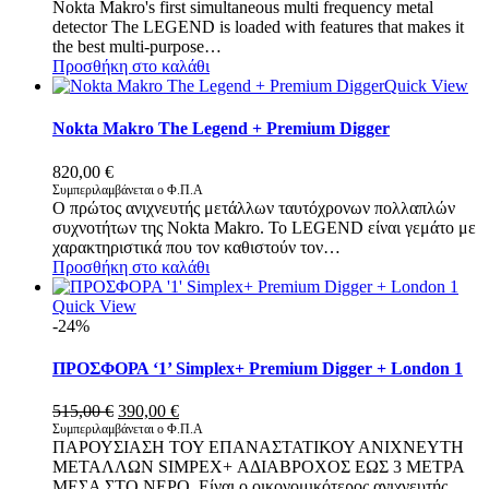
Nokta Makro's first simultaneous multi frequency metal
detector The LEGEND is loaded with features that makes it
the best multi-purpose…
Προσθήκη στο καλάθι
Quick View
Nokta Makro The Legend + Premium Digger
820,00
€
Συμπεριλαμβάνεται ο Φ.Π.Α
Ο πρώτος ανιχνευτής μετάλλων ταυτόχρονων πολλαπλών
συχνοτήτων της Nokta Makro. Το LEGEND είναι γεμάτο με
χαρακτηριστικά που τον καθιστούν τον…
Προσθήκη στο καλάθι
Quick View
-24%
ΠΡΟΣΦΟΡΑ ‘1’ Simplex+ Premium Digger + London 1
Original
Η
515,00
€
390,00
€
price
τρέχουσα
Συμπεριλαμβάνεται ο Φ.Π.Α
ΠΑΡΟΥΣΙΑΣΗ ΤΟΥ ΕΠΑΝΑΣΤΑΤΙΚΟΥ ΑΝΙΧΝΕΥΤΗ
was:
τιμή
ΜΕΤΑΛΛΩΝ SIMPEX+ ΑΔΙΑΒΡΟΧΟΣ ΕΩΣ 3 ΜΕΤΡΑ
515,00 €.
είναι:
ΜΕΣΑ ΣΤΟ ΝΕΡΟ. Είναι ο οικονομικότερος ανιχνευτής
390,00 €.