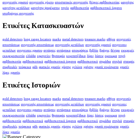
ανιχνευτής χρυσού
ανιχνευτής χόμπυ
αποστατικός ανιχνευτής
βέργες ραβδοσκοπίας
μαγνήτης
μαγνήτης μετάλλων
μαγνήτης ψαρέματος
πηνίο
ραβδοσκοπία
ραβδοσκοπικό όργανο
υποβρύχιος ανιχνευτής
Ετικέτες Κατασκευαστών
gold detectors
long range locators
marks
metal detectors
treasure marks
αθήνα
ανιχνευτές
αποστάσεως
ανιχνευτής αποστάσεως
ανιχνευτής μετάλλων
ανιχνευτής χρυσού
ανιχνευτες
μεταλλων
ανιχνευτες χρυσου
αντάρτες
αντάρτικα
αποκρύψεις
βιβλίο
βράχος
δέντρο
εκκρεμές
εκκρεμοσκοπία
ελλάδα
ερμηνείες
θησαυρός
κομιτατζίδικα
λίρες
λύσεις
ομοιωμα
πηγή
ραβδοσκοπία
ραβδοσκοπικά
ραβδοσκοπικά όργανα
ραβδοσκοπικό
σημάδια
σπηλιά
σταυρός
συμβουλές
τούρκικα
φίδι
φυσικός χρυσός
χάρτης
χελώνα
χρήσης
χρυσά νομίσματα
χρυσές
λίρες
χρυσός
Ετικέτες Ιστοριών
gold detectors
long range locators
marks
metal detectors
treasure marks
αθήνα
ανιχνευτές
αποστάσεως
ανιχνευτής αποστάσεως
ανιχνευτής μετάλλων
ανιχνευτής χρυσού
ανιχνευτες
μεταλλων
ανιχνευτες χρυσου
αντάρτες
αντάρτικα
αποκρύψεις
βιβλίο
βράχος
δέντρο
εκκρεμές
εκκρεμοσκοπία
ελλάδα
ερμηνείες
θησαυρός
κομιτατζίδικα
λίρες
λύσεις
ομοιωμα
πηγή
ραβδοσκοπία
ραβδοσκοπικά
ραβδοσκοπικά όργανα
ραβδοσκοπικό
σημάδια
σπηλιά
σταυρός
συμβουλές
τούρκικα
φίδι
φυσικός χρυσός
χάρτης
χελώνα
χρήσης
χρυσά νομίσματα
χρυσές
λίρες
χρυσός