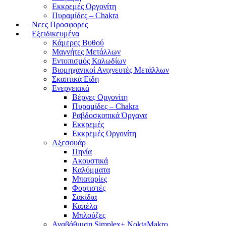
Εκκρεμές Οργονίτη
Πυραμίδες – Chakra
Νεες Προσφορες
Εξειδικευμένα
Κάμερες Βυθού
Μαγνήτες Μετάλλων
Εντοπισμός Καλωδίων
Βιομηχανικοί Ανιχνευτές Μετάλλων
Σκαπτικά Είδη
Ενεργειακά
Βέργες Οργονίτη
Πυραμίδες – Chakra
Ραβδοσκοπικά Όργανα
Εκκρεμές
Εκκρεμές Οργονίτη
Αξεσουάρ
Πηνία
Ακουστικά
Καλύμματα
Μπαταρίες
Φορτιστές
Σακίδια
Καπέλα
Μπλούζες
Αναβάθμιση Simplex+ NoktaMakro