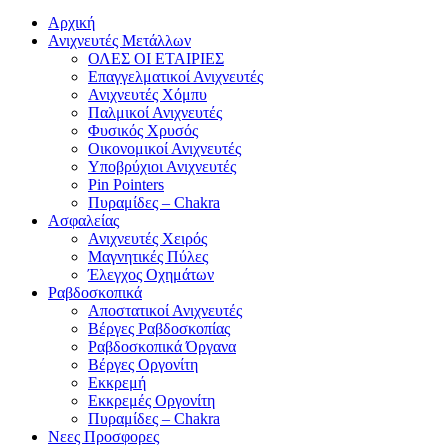
Αρχική
Ανιχνευτές Μετάλλων
ΟΛΕΣ ΟΙ ΕΤΑΙΡΙΕΣ
Επαγγελματικοί Ανιχνευτές
Ανιχνευτές Χόμπυ
Παλμικοί Ανιχνευτές
Φυσικός Χρυσός
Οικονομικοί Ανιχνευτές
Υποβρύχιοι Ανιχνευτές
Pin Pointers
Πυραμίδες – Chakra
Ασφαλείας
Ανιχνευτές Χειρός
Μαγνητικές Πύλες
Έλεγχος Οχημάτων
Ραβδοσκοπικά
Αποστατικοί Ανιχνευτές
Βέργες Ραβδοσκοπίας
Ραβδοσκοπικά Όργανα
Βέργες Οργονίτη
Εκκρεμή
Εκκρεμές Οργονίτη
Πυραμίδες – Chakra
Νεες Προσφορες