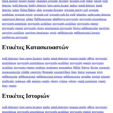
black magnet
bounty hunter
cleansing orgonite
dowsing
dowsing rods
fisher
garrett
gold
detector
gold detector
hobby detector
long range locator
makro
metal detector
metal
detector
nokta
Nokta Makro
okm
orgonite dowsing
orgonite energy rod
orgonite
pendulum
orgonite power
orgonite rod
orgonite rods for gold
teknetics
underwater detector
waterproof detector
whites
Ραβδοσκοπικά
αδιάβροχος ανιχνευτής
ανιχνευτής αποστάσεως
ανιχνευτής ασφαλείας
ανιχνευτής μετάλλων
ανιχνευτής μετάλλων
ανιχνευτής χρυσού
ανιχνευτής χρυσού
ανιχνευτής χόμπυ
αποστατικός ανιχνευτής
βέργες ραβδοσκοπίας
μαγνήτης
μαγνήτης μετάλλων
μαγνήτης ψαρέματος
πηνίο
ραβδοσκοπία
ραβδοσκοπικό όργανο
υποβρύχιος ανιχνευτής
Ετικέτες Κατασκευαστών
gold detectors
long range locators
marks
metal detectors
treasure marks
αθήνα
ανιχνευτές
αποστάσεως
ανιχνευτής αποστάσεως
ανιχνευτής μετάλλων
ανιχνευτής χρυσού
ανιχνευτες
μεταλλων
ανιχνευτες χρυσου
αντάρτες
αντάρτικα
αποκρύψεις
βιβλίο
βράχος
δέντρο
εκκρεμές
εκκρεμοσκοπία
ελλάδα
ερμηνείες
θησαυρός
κομιτατζίδικα
λίρες
λύσεις
ομοιωμα
πηγή
ραβδοσκοπία
ραβδοσκοπικά
ραβδοσκοπικά όργανα
ραβδοσκοπικό
σημάδια
σπηλιά
σταυρός
συμβουλές
τούρκικα
φίδι
φυσικός χρυσός
χάρτης
χελώνα
χρήσης
χρυσά νομίσματα
χρυσές
λίρες
χρυσός
Ετικέτες Ιστοριών
gold detectors
long range locators
marks
metal detectors
treasure marks
αθήνα
ανιχνευτές
αποστάσεως
ανιχνευτής αποστάσεως
ανιχνευτής μετάλλων
ανιχνευτής χρυσού
ανιχνευτες