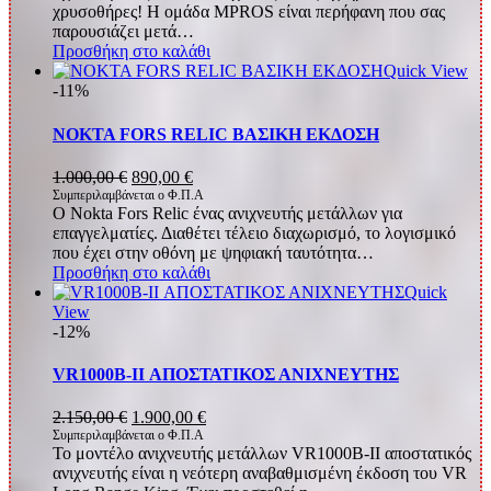
χρυσοθήρες! Η ομάδα MPROS είναι περήφανη που σας
παρουσιάζει μετά…
Προσθήκη στο καλάθι
Quick View
-11%
NOKTA FORS RELIC ΒΑΣΙΚΗ ΕΚΔΟΣΗ
Original
Η
1.000,00
€
890,00
€
price
τρέχουσα
Συμπεριλαμβάνεται ο Φ.Π.Α
Ο Nokta Fors Relic ένας ανιχνευτής μετάλλων για
was:
τιμή
επαγγελματίες. Διαθέτει τέλειο διαχωρισμό, το λογισμικό
1.000,00 €.
είναι:
που έχει στην οθόνη με ψηφιακή ταυτότητα…
890,00 €.
Προσθήκη στο καλάθι
Quick
View
-12%
VR1000B-II ΑΠΟΣΤΑΤΙΚΟΣ ΑΝΙΧΝΕΥΤΗΣ
Original
Η
2.150,00
€
1.900,00
€
price
τρέχουσα
Συμπεριλαμβάνεται ο Φ.Π.Α
Το μοντέλο ανιχνευτής μετάλλων VR1000B-II αποστατικός
was:
τιμή
ανιχνευτής είναι η νεότερη αναβαθμισμένη έκδοση του VR
2.150,00 €.
είναι: