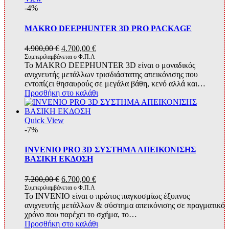
-4%
MAKRO DEEPHUNTER 3D PRO PACKAGE
Original
Η
4.900,00
€
4.700,00
€
price
τρέχουσα
Συμπεριλαμβάνεται ο Φ.Π.Α
Το MAKRO DEEPHUNTER 3D είναι ο μοναδικός
was:
τιμή
ανιχνευτής μετάλλων τρισδιάστατης απεικόνισης που
4.900,00 €.
είναι:
εντοπίζει θησαυρούς σε μεγάλα βάθη, κενό αλλά και…
4.700,00 €.
Προσθήκη στο καλάθι
Quick View
-7%
INVENIO PRO 3D ΣΥΣΤΗΜΑ ΑΠΕΙΚΟΝΙΣΗΣ
ΒΑΣΙΚΗ ΕΚΔΟΣΗ
Original
Η
7.200,00
€
6.700,00
€
price
τρέχουσα
Συμπεριλαμβάνεται ο Φ.Π.Α
Το INVENIO είναι ο πρώτος παγκοσμίως έξυπνος
was:
τιμή
ανιχνευτής μετάλλων & σύστημα απεικόνισης σε πραγματικό
7.200,00 €.
είναι:
χρόνο που παρέχει το σχήμα, το…
6.700,00 €.
Προσθήκη στο καλάθι