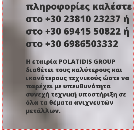
πληροφορίες καλέστε
στο +30 23810 23237 ή
στο +30 69415 50822 ή
στο +30 6986503332
Η εταιρία POLATIDIS GROUP
διαθέτει τους καλύτερους και
ικανότερους τεχνικούς ώστε να
παρέχει με υπευθυνότητα
συνεχή τεχνική υποστήριξη σε
όλα τα θέματα ανιχνευτών
μετάλλων.