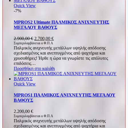
Quick View
-7%
MPROS2 Ultimate ΠΑΛΜΙΚΟΣ ΑΝΙΧΝΕΥΤΗΣ
ΜΕΓΑΛΟΥ ΒΑΘΟΥΣ
Original
Η
2.900,00
€
2.700,00
€
price
τρέχουσα
Συμπεριλαμβάνεται ο Φ.Π.Α
Παλμικός ανιχνευτής μετάλλων υψηλής απόδοσης
was:
τιμή
σχεδιασμένος και ανεπτυγμένος από ψαχτήρια και
2.900,00 €.
είναι:
χρυσοθήρες! Ήρθε η ώρα να γνωρίστε τις απόλυτες
2.700,00 €.
επιδόσεις…
Προσθήκη στο καλάθι
Quick View
MPROS1 ΠΑΛΜΙΚΟΣ ΑΝΙΧΝΕΥΤΗΣ ΜΕΓΑΛΟΥ
ΒΑΘΟΥΣ
2.200,00
€
Συμπεριλαμβάνεται ο Φ.Π.Α
Παλμικός ανιχνευτής μετάλλων υψηλής απόδοσης
σχεδιασμένος και ανεπτυγμένος από ψαχτήρια και