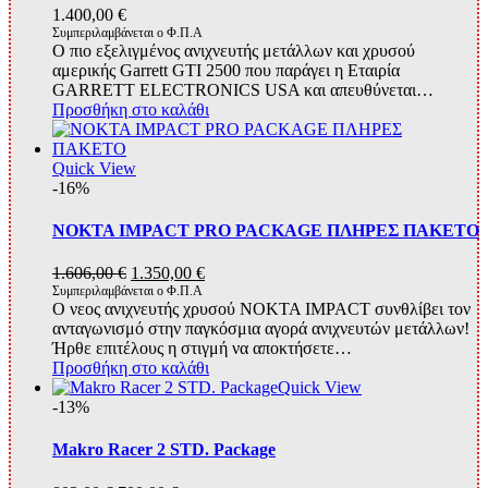
1.400,00
€
Συμπεριλαμβάνεται ο Φ.Π.Α
Ο πιο εξελιγμένος ανιχνευτής μετάλλων και χρυσού
αμερικής Garrett GTI 2500 που παράγει η Εταιρία
GARRETT ELECTRONICS USA και απευθύνεται…
Προσθήκη στο καλάθι
Quick View
-16%
NOKTA IMPACT PRO PACKAGE ΠΛΗΡΕΣ ΠΑΚΕΤΟ
Original
Η
1.606,00
€
1.350,00
€
price
τρέχουσα
Συμπεριλαμβάνεται ο Φ.Π.Α
O νεος ανιχνευτής χρυσού NOKTA IMPACT συνθλίβει τον
was:
τιμή
ανταγωνισμό στην παγκόσμια αγορά ανιχνευτών μετάλλων!
1.606,00 €.
είναι:
Ήρθε επιτέλους η στιγμή να αποκτήσετε…
1.350,00 €.
Προσθήκη στο καλάθι
Quick View
-13%
Makro Racer 2 STD. Package