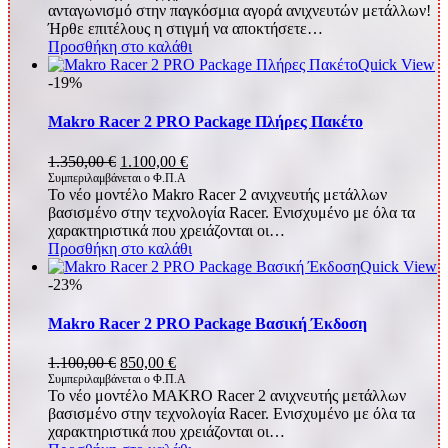
ανταγωνισμό στην παγκόσμια αγορά ανιχνευτών μετάλλων!
1.180,00 €.
είναι:
Ήρθε επιτέλους η στιγμή να αποκτήσετε…
1.100,00 €.
Προσθήκη στο καλάθι
Quick View
-19%
Makro Racer 2 PRO Package Πλήρες Πακέτο
Original
Η
1.350,00
€
1.100,00
€
price
τρέχουσα
Συμπεριλαμβάνεται ο Φ.Π.Α
Το νέο μοντέλο Makro Racer 2 ανιχνευτής μετάλλων
was:
τιμή
βασισμένο στην τεχνολογία Racer. Ενισχυμένο με όλα τα
1.350,00 €.
είναι:
χαρακτηριστικά που χρειάζονται οι…
1.100,00 €.
Προσθήκη στο καλάθι
Quick View
-23%
Makro Racer 2 PRO Package Βασική Έκδοση
Original
Η
1.100,00
€
850,00
€
price
τρέχουσα
Συμπεριλαμβάνεται ο Φ.Π.Α
Το νέο μοντέλο MAKRO Racer 2 ανιχνευτής μετάλλων
was:
τιμή
βασισμένο στην τεχνολογία Racer. Ενισχυμένο με όλα τα
1.100,00 €.
είναι:
χαρακτηριστικά που χρειάζονται οι…
850,00 €.