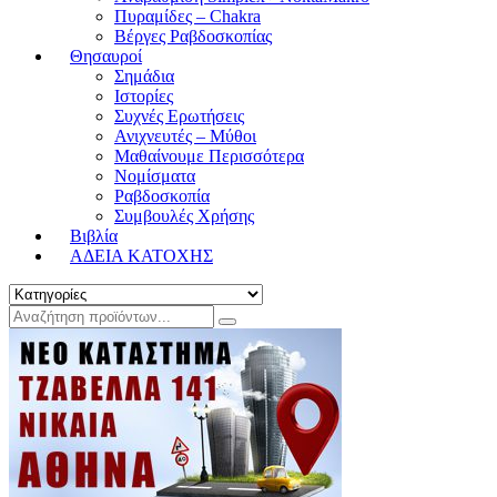
Πυραμίδες – Chakra
Βέργες Ραβδοσκοπίας
Θησαυροί
Σημάδια
Ιστορίες
Συχνές Ερωτήσεις
Ανιχνευτές – Μύθοι
Μαθαίνουμε Περισσότερα
Νομίσματα
Ραβδοσκοπία
Συμβουλές Χρήσης
Βιβλία
ΑΔΕΙΑ ΚΑΤΟΧΗΣ