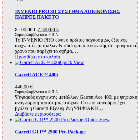
INVENIO PRO 3D ΣΥΣΤΗΜΑ ΑΠΕΙΚΟΝΙΣΗΣ
ΠΛΗΡΕΣ ΠΑΚΕΤΟ
Original
Η
8.100,00
€
7.500,00
€
price
τρέχουσα
Συμπεριλαμβάνεται ο Φ.Π.Α
Το INVENIO PRO είναι ο πρώτος παγκοσμίως έξυπνος
was:
τιμή
ανιχνευτής μετάλλων & σύστημα απεικόνισης σε πραγματικό
8.100,00 €.
είναι:
χρόνο που παρέχει το σχήμα,…
7.500,00 €.
Προσθήκη στο καλάθι
Quick View
Garrett ACE™ 400i
440,00
€
Συμπεριλαμβάνεται ο Φ.Π.Α
Ψηφιακός ανιχνευτής μετάλλων Garrett Ace 400i με ψηφιακή
αναγνώριση ταυτότητας στόχων. Ότι πιο καινούριο έχει
βγάλει η Garrett! Εξελιγμένη ΨΗΦΙΑΚΗ…
Διαβάστε περισσότερα
Quick View
Garrett GTI™ 2500 Pro Package