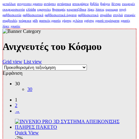
μεταλλων
ανιχνευτες χρυσου
αντάρτες
αντάρτικα
αποκρύψεις
βιβλίο
βράχος
δέντρο
εκκρεμές
εκκρεμοσκοπία
ελλάδα
ερμηνείες
θησαυρός
κομιτατζίδικα
λίρες
λύσεις
ομοιωμα
πηγή
ραβδοσκοπία
ραβδοσκοπικά
ραβδοσκοπικά όργανα
ραβδοσκοπικό
σημάδια
σπηλιά
σταυρός
συμβουλές
τούρκικα
φίδι
φυσικός χρυσός
χάρτης
χελώνα
χρήσης
χρυσά νομίσματα
χρυσές
λίρες
χρυσός
Ανιχνευτές του Κόσμου
Grid view
List view
Εμφάνιση
30
30
1
2
→
Quick View
-7%