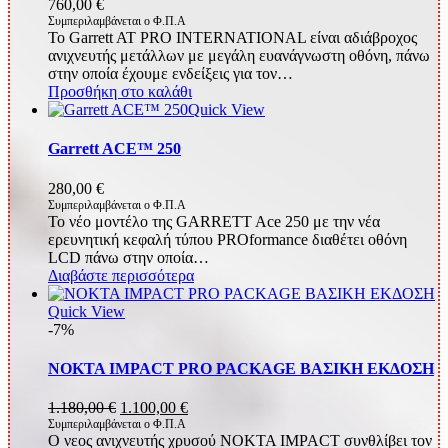
760,00
€
Συμπεριλαμβάνεται ο Φ.Π.Α
Το Garrett AT PRO INTERNATIONAL είναι αδιάβροχος
ανιχνευτής μετάλλων με μεγάλη ευανάγνωστη οθόνη, πάνω
στην οποία έχουμε ενδείξεις για τον…
Προσθήκη στο καλάθι
Quick View
Garrett ACE™ 250
280,00
€
Συμπεριλαμβάνεται ο Φ.Π.Α
Το νέο μοντέλο της GARRETT Ace 250 με την νέα
ερευνητική κεφαλή τύπου PROformance διαθέτει οθόνη
LCD πάνω στην οποία…
Διαβάστε περισσότερα
Quick View
-7%
NOKTA IMPACT PRO PACKAGE ΒΑΣΙΚΗ ΕΚΔΟΣΗ
Original
Η
1.180,00
€
1.100,00
€
price
τρέχουσα
Συμπεριλαμβάνεται ο Φ.Π.Α
O νεος ανιχνευτής χρυσού NOKTA IMPACT συνθλίβει τον
was:
τιμή