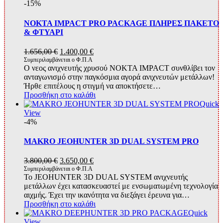
-15%
NOKTA IMPACT PRO PACKAGE ΠΛΗΡΕΣ ΠΑΚΕΤΟ
& ΦΤΥΑΡΙ
Original
Η
1.656,00
€
1.400,00
€
price
τρέχουσα
Συμπεριλαμβάνεται ο Φ.Π.Α
O νεος ανιχνευτής χρυσού NOKTA IMPACT συνθλίβει τον
was:
τιμή
ανταγωνισμό στην παγκόσμια αγορά ανιχνευτών μετάλλων!
1.656,00 €.
είναι:
Ήρθε επιτέλους η στιγμή να αποκτήσετε…
1.400,00 €.
Προσθήκη στο καλάθι
Quick
View
-4%
MAKRO JEOHUNTER 3D DUAL SYSTEM PRO
Original
Η
3.800,00
€
3.650,00
€
price
τρέχουσα
Συμπεριλαμβάνεται ο Φ.Π.Α
Το JEOHUNTER 3D DUAL SYSTEM ανιχνευτής
was:
τιμή
μετάλλων έχει κατασκευαστεί με ενσωματωμένη τεχνολογία
3.800,00 €.
είναι:
αιχμής. Έχει την ικανότητα να διεξάγει έρευνα για…
3.650,00 €.
Προσθήκη στο καλάθι
Quick
View