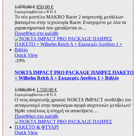
Original
Η
1.070,00
€
850,00
€
price
τρέχουσα
Συμπεριλαμβάνεται ο Φ.Π.Α
Το νέο μοντέλο MAKRO Racer 2 ανιχνευτής μετάλλων
was:
τιμή
βασισμένο στην τεχνολογία Racer. Ενισχυμένο με όλα τα
1.070,00 €.
είναι:
χαρακτηριστικά που χρειάζονται οι…
850,00 €.
Προσθήκη στο καλάθι
Quick View
-19%
NOKTA IMPACT PRO PACKAGE ΠΛΗΡΕΣ ΠΑΚΕΤΟ
+ Wilhelm Reich A + Εκκρεμές Λονδίνο 1 + Βιβλίο
Original
Η
1.906,00
€
1.550,00
€
price
τρέχουσα
Συμπεριλαμβάνεται ο Φ.Π.Α
O νεος ανιχνευτής χρυσού NOKTA IMPACT συνθλίβει τον
was:
τιμή
ανταγωνισμό στην παγκόσμια αγορά ανιχνευτών μετάλλων!
1.906,00 €.
είναι:
Ήρθε επιτέλους η στιγμή να αποκτήσετε…
1.550,00 €.
Προσθήκη στο καλάθι
Quick View