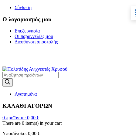
Σύνδεση
Ο λογαριασμός μου
Επεξεργασία
Οι παραγγελίες μου
Διευθυνση αποστολής
Η ΜΕΓΑΛΥΤΕΡΗ
ΓΚΑΜΑ ΑΝΙΧΝΕΥΤΩΝ ΜΕΤΑΛΛΩΝ
Products
search
Αγαπημένα
ΚΑΛΑΘΙ ΑΓΟΡΩΝ
0
προϊόντα :
0,00
€
There are
0 item(s)
in your cart
Υποσύνολο:
0,00
€