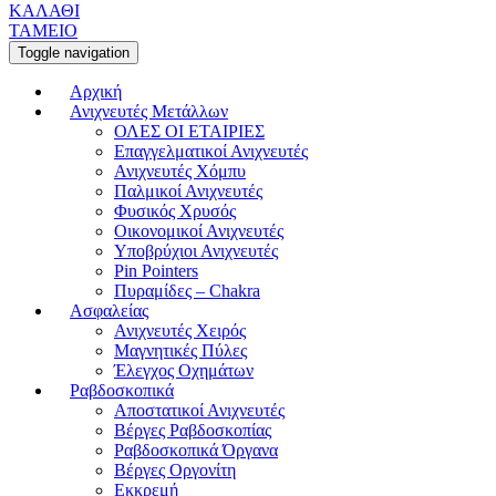
ΚΑΛΑΘΙ
ΤΑΜΕΙΟ
Toggle navigation
Αρχική
Ανιχνευτές Μετάλλων
ΟΛΕΣ ΟΙ ΕΤΑΙΡΙΕΣ
Επαγγελματικοί Ανιχνευτές
Ανιχνευτές Χόμπυ
Παλμικοί Ανιχνευτές
Φυσικός Χρυσός
Οικονομικοί Ανιχνευτές
Υποβρύχιοι Ανιχνευτές
Pin Pointers
Πυραμίδες – Chakra
Ασφαλείας
Ανιχνευτές Χειρός
Μαγνητικές Πύλες
Έλεγχος Οχημάτων
Ραβδοσκοπικά
Αποστατικοί Ανιχνευτές
Βέργες Ραβδοσκοπίας
Ραβδοσκοπικά Όργανα
Βέργες Οργονίτη
Εκκρεμή