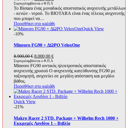
price
τρέχουσα
Συμπεριλαμβάνεται ο Φ.Π.Α
Το Biotara ένας μοναδικός αποστατικός ανιχνευτής μετάλλων
was:
τιμή
- κενών - νερού. Το BIOTARA είναι ένας τέλειος ανιχνευτής
1.200,00 €.
είναι:
που μπορεί να…
1.050,00 €.
Προσθήκη στο καλάθι
Quick View
-10%
Mineoro FG90 + ΔΩΡΟ VeloxOne
Original
Η
8.900,00
€
8.000,00
€
price
τρέχουσα
Συμπεριλαμβάνεται ο Φ.Π.Α
Mineoro FG90 ιοντικός ηλεκτρονικός αποστατικός
was:
τιμή
ανιχνευτής χρυσού Ο ανιχνευτής κατεύθυνσης FG90 με
8.900,00 €.
είναι:
ταξινομητή, ανιχνεύει σε μεγάλη απόσταση και μεγάλο
8.000,00 €.
βάθος.
Προσθήκη στο καλάθι
Quick View
-21%
Makro Racer 2 STD. Package + Wilhelm Rech 1000 +
Εκκρεμές Λονδίνο 1 – Βιβλίο