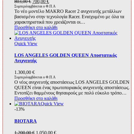
Original
Η
803,00
€
700,00
€
price
τρέχουσα
Συμπεριλαμβάνεται ο Φ.Π.Α
Το νέο μοντέλο MAKRO Racer 2 ανιχνευτής μετάλλων
was:
τιμή
βασισμένο στην τεχνολογία Racer. Ενισχυμένο με όλα τα
803,00 €.
είναι:
χαρακτηριστικά που χρειάζονται οι…
700,00 €.
Προσθήκη στο καλάθι
Quick View
LOS ANGELES GOLDEN QUEEN Αποστατικός
Ανιχνευτής
1.300,00
€
Συμπεριλαμβάνεται ο Φ.Π.Α
Ο νέος ανιχνευτής αποστάσεως LOS ANGELES GOLDEN
QUEEN είναι ένας πρωτοποριακός ανιχνευτής αποστάσεως.
Εντοπίζει θαμμένους θησαυρούς με πολύ εύκολο τρόπο…
Προσθήκη στο καλάθι
Quick View
-13%
BIOTARA
Original
Η
1.200,00
€
1.050,00
€