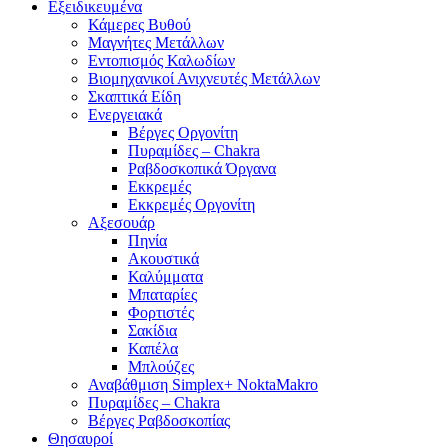
Εξειδικευμένα
Κάμερες Βυθού
Μαγνήτες Μετάλλων
Εντοπισμός Καλωδίων
Βιομηχανικοί Ανιχνευτές Μετάλλων
Σκαπτικά Είδη
Ενεργειακά
Βέργες Οργονίτη
Πυραμίδες – Chakra
Ραβδοσκοπικά Όργανα
Εκκρεμές
Εκκρεμές Οργονίτη
Αξεσουάρ
Πηνία
Ακουστικά
Καλύμματα
Μπαταρίες
Φορτιστές
Σακίδια
Καπέλα
Μπλούζες
Αναβάθμιση Simplex+ NoktaMakro
Πυραμίδες – Chakra
Βέργες Ραβδοσκοπίας
Θησαυροί