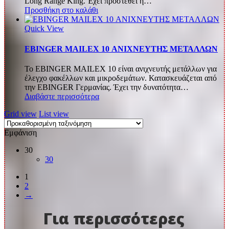
Long Range King. Έχει προστεθεί η…
1.900,00 €.
Προσθήκη στο καλάθι
Quick View
EBINGER MAILEX 10 ΑΝΙΧΝΕΥΤΗΣ ΜΕΤΑΛΛΩΝ
Το EBINGER MAILEX 10 είναι ανιχνευτής μετάλλων για
έλεγχο φακέλλων και μικροδεμάτων. Κατασκευάζεται από
την EBINGER Γερμανίας. Έχει την δυνατότητα…
Διαβάστε περισσότερα
Grid view
List view
Εμφάνιση
30
30
1
2
→
Για περισσότερες