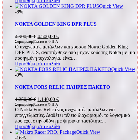
Προσθήκη στο καλάθι
Quick View
-8%
NOKTA GOLDEN KING DPR PLUS
Original
Η
4.900,00
€
4.500,00
€
price
τρέχουσα
Συμπεριλαμβάνεται ο Φ.Π.Α
Ο ανιχνευτής μετάλλων και χρυσού Νοκτα Golden King
was:
τιμή
DPR PLUS, αναπτύχθηκε από μηχανικούς της Nokta με μια
4.900,00 €.
είναι:
προηγμένη τεχνολογία, είναι…
4.500,00 €.
Προσθήκη στο καλάθι
Quick View
-9%
NOKTA FORS RELIC ΠΛΗΡΕΣ ΠΑΚΕΤΟ
Original
Η
1.250,00
€
1.140,00
€
price
τρέχουσα
Συμπεριλαμβάνεται ο Φ.Π.Α
Ο Nokta Fors Relic ένας ανιχνευτής μετάλλων για
was:
τιμή
επαγγελματίες. Διαθέτει τέλειο διαχωρισμό, το λογισμικό
1.250,00 €.
είναι:
που έχει στην οθόνη με ψηφιακή ταυτότητα…
1.140,00 €.
Προσθήκη στο καλάθι
Quick View
-16%