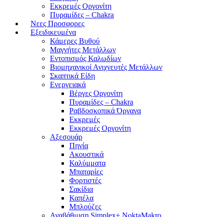
Εκκρεμές Οργονίτη
Πυραμίδες – Chakra
Νεες Προσφορες
Εξειδικευμένα
Κάμερες Βυθού
Μαγνήτες Μετάλλων
Εντοπισμός Καλωδίων
Βιομηχανικοί Ανιχνευτές Μετάλλων
Σκαπτικά Είδη
Ενεργειακά
Βέργες Οργονίτη
Πυραμίδες – Chakra
Ραβδοσκοπικά Όργανα
Εκκρεμές
Εκκρεμές Οργονίτη
Αξεσουάρ
Πηνία
Ακουστικά
Καλύμματα
Μπαταρίες
Φορτιστές
Σακίδια
Καπέλα
Μπλούζες
Αναβάθμιση Simplex+ NoktaMakro