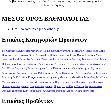
σε βιντεάκια που έχουν σχέση με ανιχνευτές μετάλλων και χρυσού.
Νέες ειδήσεις...
ΜΕΣΟΣ ΟΡΟΣ ΒΑΘΜΟΛΟΓΙΑΣ
Βαθμολογήθηκε με
5
από 5
(5)
Ετικέτες Κατηγοριών Προϊόντων
15 Κορυφαίοι Ανιχνευτές Μετάλλων
15 Κορυφαίοι Ανιχνευτές Μετάλλων
Accessories
Coils
Digging Tools
Dowser
Gold Prospecting
Hobby Detectors
Long Range Locators
Metal
detectors
Pendulums
Professional Detectors
Pulse Induction
Security Detectors
Used Metal
Detectors
Waterproof Detectors
Αμερικάνικοι Ανιχνευτές
Ανιχνευτές Ασφαλείας
Ανιχνευτές
Μετάλλων
Ανιχνευτές Χόμπυ
Ανιχνευτές του Κόσμου
Ανιχνευτές του Κόσμου
Αξεσουάρ
Αποστατικοί Ανιχνευτές
Βέργες Ραβδοσκοπίας
Δείτε Προσφορές
Δείτε Προσφορές
Εκκρεμές
Εντοπισμός Καλωδίων
Επαγγελματικοί Ανιχνευτές
Μαγνήτες Μετάλλων
Μαγνήτες Μετάλλων
Μεταχειρισμένοι Ανιχνευτές
Μηχανήματα που Προτείνουμε
Νέα Προϊόντα
Νέα Προϊόντα
Οικονομικοί Ανιχνευτές
Παλμικοί Ανιχνευτές
Πηνία
Πυραμίδες - Chakra
Ραβδοσκοπικά
Όργανα
Σκαπτικά Είδη
Υποβρύχιοι Ανιχνευτές
Φυσικός Χρυσός
Χωρίς κατηγορία
Ετικέτες Προϊόντων