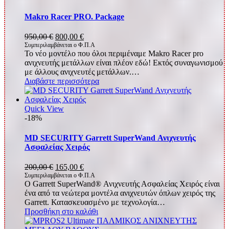
Makro Racer PRO. Package
Original
Η
950,00
€
800,00
€
price
τρέχουσα
Συμπεριλαμβάνεται ο Φ.Π.Α
Το νέο μοντέλο που όλοι περιμέναμε Makro Racer pro
was:
τιμή
ανιχνευτής μετάλλων είναι πλέον εδώ! Εκτός συναγωνισμού
950,00 €.
είναι:
με άλλους ανιχνευτές μετάλλων.…
800,00 €.
Διαβάστε περισσότερα
Quick View
-18%
MD SECURITY Garrett SuperWand Ανιχνευτής
Ασφαλείας Χειρός
Original
Η
200,00
€
165,00
€
price
τρέχουσα
Συμπεριλαμβάνεται ο Φ.Π.Α
Ο Garrett SuperWand® Ανιχνευτής Ασφαλείας Χειρός είναι
was:
τιμή
ένα από τα νεώτερα μοντέλα ανιχνευτών όπλων χειρός της
200,00 €.
είναι:
Garrett. Κατασκευασμένο με τεχνολογία…
165,00 €.
Προσθήκη στο καλάθι