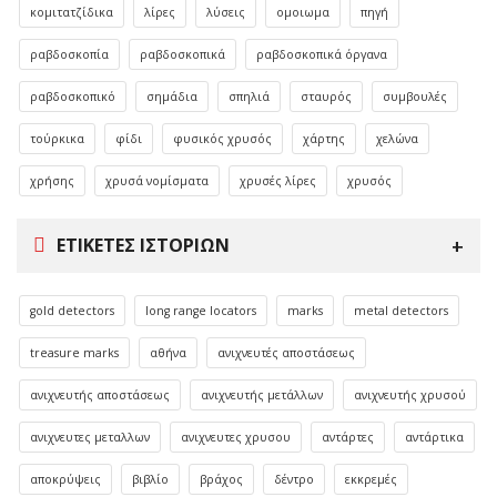
κομιτατζίδικα
λίρες
λύσεις
ομοιωμα
πηγή
ραβδοσκοπία
ραβδοσκοπικά
ραβδοσκοπικά όργανα
ραβδοσκοπικό
σημάδια
σπηλιά
σταυρός
συμβουλές
τούρκικα
φίδι
φυσικός χρυσός
χάρτης
χελώνα
χρήσης
χρυσά νομίσματα
χρυσές λίρες
χρυσός
ΕΤΙΚΈΤΕΣ ΙΣΤΟΡΙΏΝ
gold detectors
long range locators
marks
metal detectors
treasure marks
αθήνα
ανιχνευτές αποστάσεως
ανιχνευτής αποστάσεως
ανιχνευτής μετάλλων
ανιχνευτής χρυσού
ανιχνευτες μεταλλων
ανιχνευτες χρυσου
αντάρτες
αντάρτικα
αποκρύψεις
βιβλίο
βράχος
δέντρο
εκκρεμές