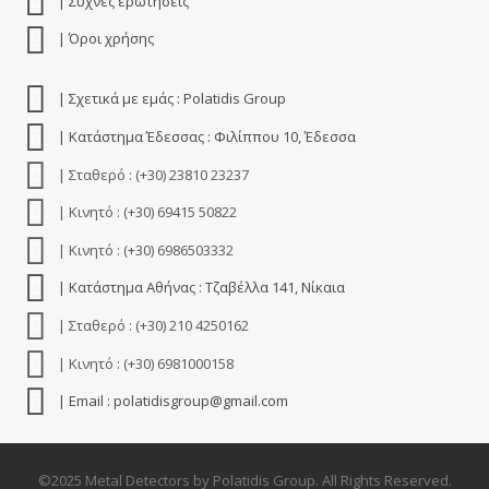
| Συχνές ερωτήσεις
| Όροι χρήσης
| Σχετικά με εμάς : Polatidis Group
| Κατάστημα Έδεσσας : Φιλίππου 10, Έδεσσα
| Σταθερό : (+30) 23810 23237
| Κινητό : (+30) 69415 50822
| Κινητό : (+30) 6986503332
| Κατάστημα Αθήνας : Τζαβέλλα 141, Νίκαια
| Σταθερό : (+30) 210 4250162
| Κινητό : (+30) 6981000158
| Email : polatidisgroup@gmail.com
©2025 Metal Detectors by Polatidis Group. All Rights Reserved.