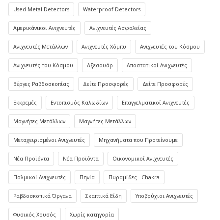
Used Metal Detectors
Waterproof Detectors
Αμερικάνικοι Ανιχνευτές
Ανιχνευτές Ασφαλείας
Ανιχνευτές Μετάλλων
Ανιχνευτές Χόμπυ
Ανιχνευτές του Κόσμου
Ανιχνευτές του Κόσμου
Αξεσουάρ
Αποστατικοί Ανιχνευτές
Βέργες Ραβδοσκοπίας
Δείτε Προσφορές
Δείτε Προσφορές
Εκκρεμές
Εντοπισμός Καλωδίων
Επαγγελματικοί Ανιχνευτές
Μαγνήτες Μετάλλων
Μαγνήτες Μετάλλων
Μεταχειρισμένοι Ανιχνευτές
Μηχανήματα που Προτείνουμε
Νέα Προϊόντα
Νέα Προϊόντα
Οικονομικοί Ανιχνευτές
Παλμικοί Ανιχνευτές
Πηνία
Πυραμίδες - Chakra
Ραβδοσκοπικά Όργανα
Σκαπτικά Είδη
Υποβρύχιοι Ανιχνευτές
Φυσικός Χρυσός
Χωρίς κατηγορία