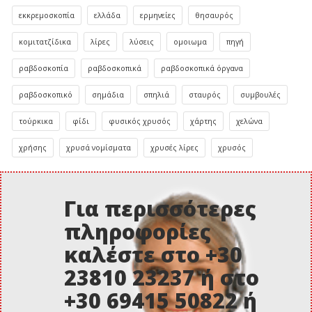
εκκρεμοσκοπία
ελλάδα
ερμηνείες
θησαυρός
κομιτατζίδικα
λίρες
λύσεις
ομοιωμα
πηγή
ραβδοσκοπία
ραβδοσκοπικά
ραβδοσκοπικά όργανα
ραβδοσκοπικό
σημάδια
σπηλιά
σταυρός
συμβουλές
τούρκικα
φίδι
φυσικός χρυσός
χάρτης
χελώνα
χρήσης
χρυσά νομίσματα
χρυσές λίρες
χρυσός
Για περισσότερες
πληροφορίες
καλέστε στο +30
23810 23237 ή στο
+30 69415 50822 ή