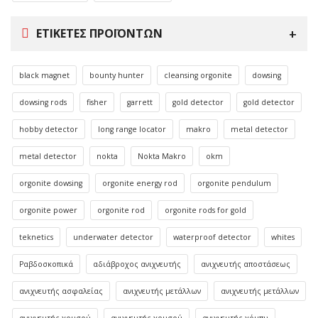
ΕΤΙΚΈΤΕΣ ΠΡΟΪΌΝΤΩΝ
black magnet
bounty hunter
cleansing orgonite
dowsing
dowsing rods
fisher
garrett
gold detector
gold detector
hobby detector
long range locator
makro
metal detector
metal detector
nokta
Nokta Makro
okm
orgonite dowsing
orgonite energy rod
orgonite pendulum
orgonite power
orgonite rod
orgonite rods for gold
teknetics
underwater detector
waterproof detector
whites
Ραβδοσκοπικά
αδιάβροχος ανιχνευτής
ανιχνευτής αποστάσεως
ανιχνευτής ασφαλείας
ανιχνευτής μετάλλων
ανιχνευτής μετάλλων