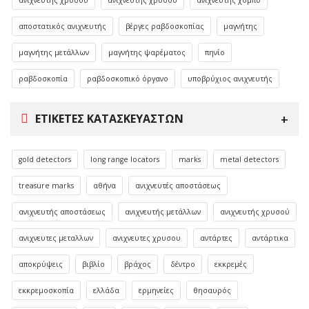
ανιχνευτής χρυσού
ανιχνευτής χρυσού
ανιχνευτής χόμπυ
αποστατικός ανιχνευτής
βέργες ραβδοσκοπίας
μαγνήτης
μαγνήτης μετάλλων
μαγνήτης ψαρέματος
πηνίο
ραβδοσκοπία
ραβδοσκοπικό όργανο
υποβρύχιος ανιχνευτής
ΕΤΙΚΈΤΕΣ ΚΑΤΑΣΚΕΥΑΣΤΏΝ
gold detectors
long range locators
marks
metal detectors
treasure marks
αθήνα
ανιχνευτές αποστάσεως
ανιχνευτής αποστάσεως
ανιχνευτής μετάλλων
ανιχνευτής χρυσού
ανιχνευτες μεταλλων
ανιχνευτες χρυσου
αντάρτες
αντάρτικα
αποκρύψεις
βιβλίο
βράχος
δέντρο
εκκρεμές
εκκρεμοσκοπία
ελλάδα
ερμηνείες
θησαυρός