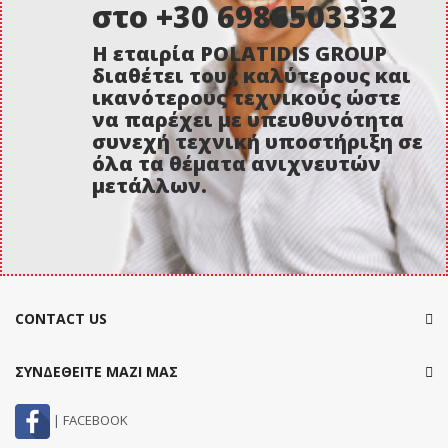
στο +30 6986503332
Η εταιρία POLATIDIS GROUP
διαθέτει τους καλύτερους και
ικανότερους τεχνικούς ώστε
να παρέχει με υπευθυνότητα
συνεχή τεχνική υποστήριξη σε
όλα τα θέματα ανιχνευτών
μετάλλων.
CONTACT US
ΣΥΝΔΕΘΕΙΤΕ ΜΑΖΙ ΜΑΣ
| FACEBOOK