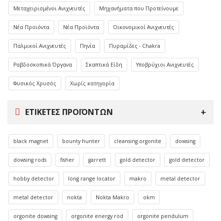
Μεταχειρισμένοι Ανιχνευτές
Μηχανήματα που Προτείνουμε
Νέα Προϊόντα
Νέα Προϊόντα
Οικονομικοί Ανιχνευτές
Παλμικοί Ανιχνευτές
Πηνία
Πυραμίδες - Chakra
Ραβδοσκοπικά Όργανα
Σκαπτικά Είδη
Υποβρύχιοι Ανιχνευτές
Φυσικός Χρυσός
Χωρίς κατηγορία
ΕΤΙΚΈΤΕΣ ΠΡΟΪΌΝΤΩΝ
black magnet
bounty hunter
cleansing orgonite
dowsing
dowsing rods
fisher
garrett
gold detector
gold detector
hobby detector
long range locator
makro
metal detector
metal detector
nokta
Nokta Makro
okm
orgonite dowsing
orgonite energy rod
orgonite pendulum