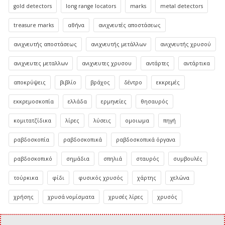
gold detectors
long range locators
marks
metal detectors
treasure marks
αθήνα
ανιχνευτές αποστάσεως
ανιχνευτής αποστάσεως
ανιχνευτής μετάλλων
ανιχνευτής χρυσού
ανιχνευτες μεταλλων
ανιχνευτες χρυσου
αντάρτες
αντάρτικα
αποκρύψεις
βιβλίο
βράχος
δέντρο
εκκρεμές
εκκρεμοσκοπία
ελλάδα
ερμηνείες
θησαυρός
κομιτατζίδικα
λίρες
λύσεις
ομοιωμα
πηγή
ραβδοσκοπία
ραβδοσκοπικά
ραβδοσκοπικά όργανα
ραβδοσκοπικό
σημάδια
σπηλιά
σταυρός
συμβουλές
τούρκικα
φίδι
φυσικός χρυσός
χάρτης
χελώνα
χρήσης
χρυσά νομίσματα
χρυσές λίρες
χρυσός