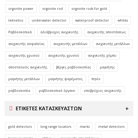
orgonite power
orgonite rod
orgonite rods for gold
teknetics
underwater detector
waterproof detector
whites
Ραβδοσκοπικά
αδιάβροχος ανιχνευτής
ανιχνευτής αποστάσεως
ανιχνευτής ασφαλείας
ανιχνευτής μετάλλων
ανιχνευτής μετάλλων
ανιχνευτής χρυσού
ανιχνευτής χρυσού
ανιχνευτής χόμπυ
αποστατικός ανιχνευτής
βέργες ραβδοσκοπίας
μαγνήτης
μαγνήτης μετάλλων
μαγνήτης ψαρέματος
πηνίο
ραβδοσκοπία
ραβδοσκοπικό όργανο
υποβρύχιος ανιχνευτής
ΕΤΙΚΈΤΕΣ ΚΑΤΑΣΚΕΥΑΣΤΏΝ
gold detectors
long range locators
marks
metal detectors