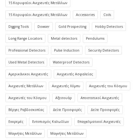
15 Κορυφαίοι Ανιχνευτές Μετάλλων
15 Κορυφαίοι Ανιχνευτές Μετάλλων
Accessories
Coils
Digging Tools
Dowser
Gold Prospecting
Hobby Detectors
Long Range Locators
Metal detectors
Pendulums
Professional Detectors
Pulse Induction
Security Detectors
Used Metal Detectors
Waterproof Detectors
Αμερικάνικοι Ανιχνευτές
Ανιχνευτές Ασφαλείας
Ανιχνευτές Μετάλλων
Ανιχνευτές Χόμπυ
Ανιχνευτές του Κόσμου
Ανιχνευτές του Κόσμου
Αξεσουάρ
Αποστατικοί Ανιχνευτές
Βέργες Ραβδοσκοπίας
Δείτε Προσφορές
Δείτε Προσφορές
Εκκρεμές
Εντοπισμός Καλωδίων
Επαγγελματικοί Ανιχνευτές
Μαγνήτες Μετάλλων
Μαγνήτες Μετάλλων