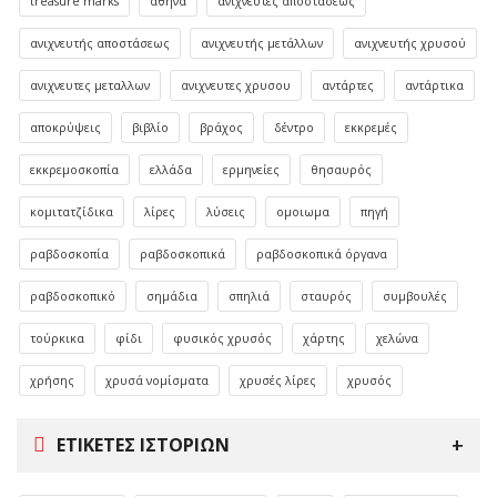
treasure marks
αθήνα
ανιχνευτές αποστάσεως
ανιχνευτής αποστάσεως
ανιχνευτής μετάλλων
ανιχνευτής χρυσού
ανιχνευτες μεταλλων
ανιχνευτες χρυσου
αντάρτες
αντάρτικα
αποκρύψεις
βιβλίο
βράχος
δέντρο
εκκρεμές
εκκρεμοσκοπία
ελλάδα
ερμηνείες
θησαυρός
κομιτατζίδικα
λίρες
λύσεις
ομοιωμα
πηγή
ραβδοσκοπία
ραβδοσκοπικά
ραβδοσκοπικά όργανα
ραβδοσκοπικό
σημάδια
σπηλιά
σταυρός
συμβουλές
τούρκικα
φίδι
φυσικός χρυσός
χάρτης
χελώνα
χρήσης
χρυσά νομίσματα
χρυσές λίρες
χρυσός
ΕΤΙΚΈΤΕΣ ΙΣΤΟΡΙΏΝ