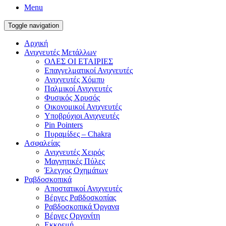
Menu
Toggle navigation
Αρχική
Ανιχνευτές Μετάλλων
ΟΛΕΣ ΟΙ ΕΤΑΙΡΙΕΣ
Επαγγελματικοί Ανιχνευτές
Ανιχνευτές Χόμπυ
Παλμικοί Ανιχνευτές
Φυσικός Χρυσός
Οικονομικοί Ανιχνευτές
Υποβρύχιοι Ανιχνευτές
Pin Pointers
Πυραμίδες – Chakra
Ασφαλείας
Ανιχνευτές Χειρός
Μαγνητικές Πύλες
Έλεγχος Οχημάτων
Ραβδοσκοπικά
Αποστατικοί Ανιχνευτές
Βέργες Ραβδοσκοπίας
Ραβδοσκοπικά Όργανα
Βέργες Οργονίτη
Εκκρεμή