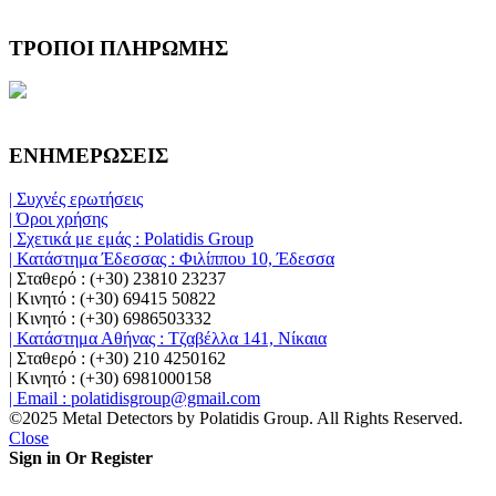
ΤΡΟΠΟΙ ΠΛΗΡΩΜΗΣ
ΕΝΗΜΕΡΩΣΕΙΣ
| Συχνές ερωτήσεις
| Όροι χρήσης
| Σχετικά με εμάς : Polatidis Group
| Κατάστημα Έδεσσας : Φιλίππου 10, Έδεσσα
| Σταθερό : (+30) 23810 23237
| Κινητό : (+30) 69415 50822
| Κινητό : (+30) 6986503332
| Κατάστημα Αθήνας : Τζαβέλλα 141, Νίκαια
| Σταθερό : (+30) 210 4250162
| Κινητό : (+30) 6981000158
| Email : polatidisgroup@gmail.com
©2025 Metal Detectors by Polatidis Group. All Rights Reserved.
Close
Sign in Or Register