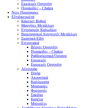
Εκκρεμές Οργονίτη
Πυραμίδες – Chakra
Νεες Προσφορες
Εξειδικευμένα
Κάμερες Βυθού
Μαγνήτες Μετάλλων
Εντοπισμός Καλωδίων
Βιομηχανικοί Ανιχνευτές Μετάλλων
Σκαπτικά Είδη
Ενεργειακά
Βέργες Οργονίτη
Πυραμίδες – Chakra
Ραβδοσκοπικά Όργανα
Εκκρεμές
Εκκρεμές Οργονίτη
Αξεσουάρ
Πηνία
Ακουστικά
Καλύμματα
Μπαταρίες
Φορτιστές
Σακίδια
Καπέλα
Μπλούζες
Αναβάθμιση Simplex+ NoktaMakro