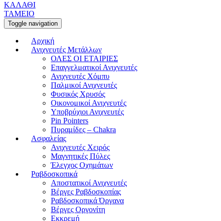
ΚΑΛΑΘΙ
ΤΑΜΕΙΟ
Toggle navigation
Αρχική
Ανιχνευτές Μετάλλων
ΟΛΕΣ ΟΙ ΕΤΑΙΡΙΕΣ
Επαγγελματικοί Ανιχνευτές
Ανιχνευτές Χόμπυ
Παλμικοί Ανιχνευτές
Φυσικός Χρυσός
Οικονομικοί Ανιχνευτές
Υποβρύχιοι Ανιχνευτές
Pin Pointers
Πυραμίδες – Chakra
Ασφαλείας
Ανιχνευτές Χειρός
Μαγνητικές Πύλες
Έλεγχος Οχημάτων
Ραβδοσκοπικά
Αποστατικοί Ανιχνευτές
Βέργες Ραβδοσκοπίας
Ραβδοσκοπικά Όργανα
Βέργες Οργονίτη
Εκκρεμή