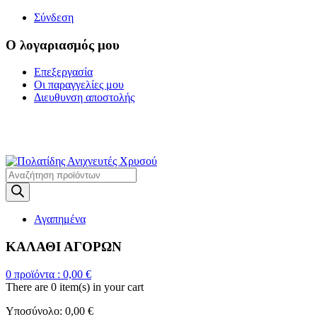
Σύνδεση
Ο λογαριασμός μου
Επεξεργασία
Οι παραγγελίες μου
Διευθυνση αποστολής
Η ΜΕΓΑΛΥΤΕΡΗ
ΓΚΑΜΑ ΑΝΙΧΝΕΥΤΩΝ ΜΕΤΑΛΛΩΝ
Products
search
Αγαπημένα
ΚΑΛΑΘΙ ΑΓΟΡΩΝ
0
προϊόντα :
0,00
€
There are
0 item(s)
in your cart
Υποσύνολο:
0,00
€