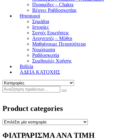
Πυραμίδες – Chakra
Βέργες Ραβδοσκοπίας
Θησαυροί
Σημάδια
Ιστορίες
Συχνές Ερωτήσεις
Ανιχνευτές – Μύθοι
Μαθαίνουμε Περισσότερα
Νομίσματα
Ραβδοσκοπία
Συμβουλές Χρήσης
Βιβλία
ΑΔΕΙΑ ΚΑΤΟΧΗΣ
Product categories
ΦΙΛΤΡΑΡΙΣΜΑ ΑΝΑ ΤΙΜΗ