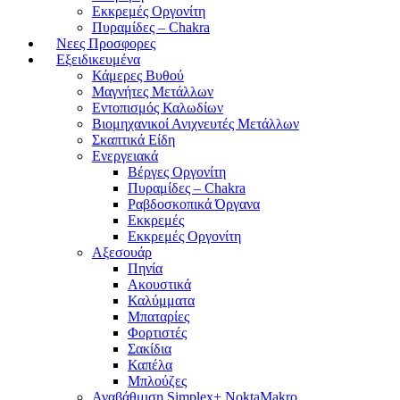
Εκκρεμές Οργονίτη
Πυραμίδες – Chakra
Νεες Προσφορες
Εξειδικευμένα
Κάμερες Βυθού
Μαγνήτες Μετάλλων
Εντοπισμός Καλωδίων
Βιομηχανικοί Ανιχνευτές Μετάλλων
Σκαπτικά Είδη
Ενεργειακά
Βέργες Οργονίτη
Πυραμίδες – Chakra
Ραβδοσκοπικά Όργανα
Εκκρεμές
Εκκρεμές Οργονίτη
Αξεσουάρ
Πηνία
Ακουστικά
Καλύμματα
Μπαταρίες
Φορτιστές
Σακίδια
Καπέλα
Μπλούζες
Αναβάθμιση Simplex+ NoktaMakro