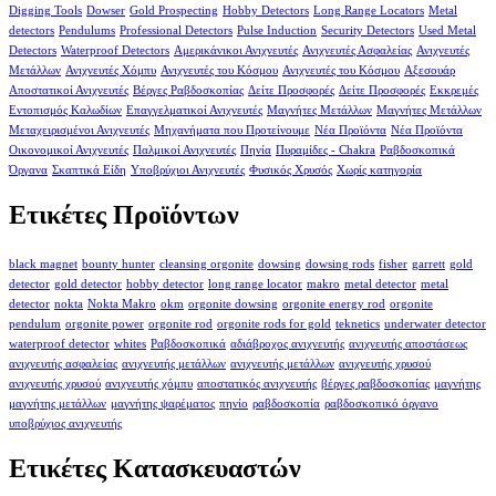
Digging Tools
Dowser
Gold Prospecting
Hobby Detectors
Long Range Locators
Metal
detectors
Pendulums
Professional Detectors
Pulse Induction
Security Detectors
Used Metal
Detectors
Waterproof Detectors
Αμερικάνικοι Ανιχνευτές
Ανιχνευτές Ασφαλείας
Ανιχνευτές
Μετάλλων
Ανιχνευτές Χόμπυ
Ανιχνευτές του Κόσμου
Ανιχνευτές του Κόσμου
Αξεσουάρ
Αποστατικοί Ανιχνευτές
Βέργες Ραβδοσκοπίας
Δείτε Προσφορές
Δείτε Προσφορές
Εκκρεμές
Εντοπισμός Καλωδίων
Επαγγελματικοί Ανιχνευτές
Μαγνήτες Μετάλλων
Μαγνήτες Μετάλλων
Μεταχειρισμένοι Ανιχνευτές
Μηχανήματα που Προτείνουμε
Νέα Προϊόντα
Νέα Προϊόντα
Οικονομικοί Ανιχνευτές
Παλμικοί Ανιχνευτές
Πηνία
Πυραμίδες - Chakra
Ραβδοσκοπικά
Όργανα
Σκαπτικά Είδη
Υποβρύχιοι Ανιχνευτές
Φυσικός Χρυσός
Χωρίς κατηγορία
Ετικέτες Προϊόντων
black magnet
bounty hunter
cleansing orgonite
dowsing
dowsing rods
fisher
garrett
gold
detector
gold detector
hobby detector
long range locator
makro
metal detector
metal
detector
nokta
Nokta Makro
okm
orgonite dowsing
orgonite energy rod
orgonite
pendulum
orgonite power
orgonite rod
orgonite rods for gold
teknetics
underwater detector
waterproof detector
whites
Ραβδοσκοπικά
αδιάβροχος ανιχνευτής
ανιχνευτής αποστάσεως
ανιχνευτής ασφαλείας
ανιχνευτής μετάλλων
ανιχνευτής μετάλλων
ανιχνευτής χρυσού
ανιχνευτής χρυσού
ανιχνευτής χόμπυ
αποστατικός ανιχνευτής
βέργες ραβδοσκοπίας
μαγνήτης
μαγνήτης μετάλλων
μαγνήτης ψαρέματος
πηνίο
ραβδοσκοπία
ραβδοσκοπικό όργανο
υποβρύχιος ανιχνευτής
Ετικέτες Κατασκευαστών