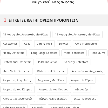
και χρυσού. Νέες ειδήσεις...
ΕΤΙΚΈΤΕΣ ΚΑΤΗΓΟΡΙΏΝ ΠΡΟΪΌΝΤΩΝ
15 Κορυφαίοι Ανιχνευτές Μετάλλων
15 Κορυφαίοι Ανιχνευτές Μετάλλων
Accessories
Coils
Digging Tools
Dowser
Gold Prospecting
Hobby Detectors
Long Range Locators
Metal detectors
Pendulums
Professional Detectors
Pulse Induction
Security Detectors
Used Metal Detectors
Waterproof Detectors
Αμερικάνικοι Ανιχνευτές
Ανιχνευτές Ασφαλείας
Ανιχνευτές Μετάλλων
Ανιχνευτές Χόμπυ
Ανιχνευτές του Κόσμου
Ανιχνευτές του Κόσμου
Αξεσουάρ
Αποστατικοί Ανιχνευτές
Βέργες Ραβδοσκοπίας
Δείτε Προσφορές
Δείτε Προσφορές
Εκκρεμές
Εντοπισμός Καλωδίων