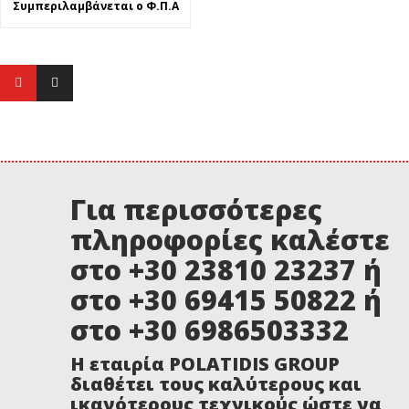
price
τρέχουσα
Συμπεριλαμβάνεται ο Φ.Π.Α
was:
τιμή
1.250,00 €.
είναι:
1.150,00 €.
Για περισσότερες
πληροφορίες καλέστε
στο +30 23810 23237 ή
στο +30 69415 50822 ή
στο +30 6986503332
Η εταιρία POLATIDIS GROUP
διαθέτει τους καλύτερους και
ικανότερους τεχνικούς ώστε να