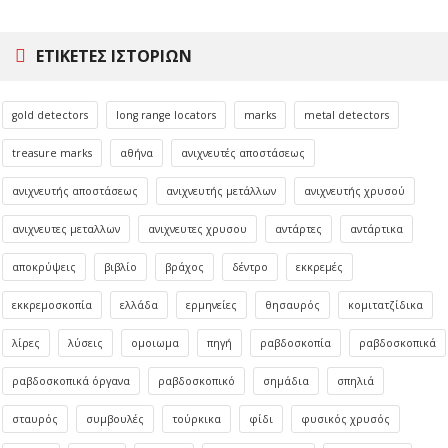
ΕΤΙΚΈΤΕΣ ΙΣΤΟΡΙΏΝ
gold detectors
long range locators
marks
metal detectors
treasure marks
αθήνα
ανιχνευτές αποστάσεως
ανιχνευτής αποστάσεως
ανιχνευτής μετάλλων
ανιχνευτής χρυσού
ανιχνευτες μεταλλων
ανιχνευτες χρυσου
αντάρτες
αντάρτικα
αποκρύψεις
βιβλίο
βράχος
δέντρο
εκκρεμές
εκκρεμοσκοπία
ελλάδα
ερμηνείες
θησαυρός
κομιτατζίδικα
λίρες
λύσεις
ομοιωμα
πηγή
ραβδοσκοπία
ραβδοσκοπικά
ραβδοσκοπικά όργανα
ραβδοσκοπικό
σημάδια
σπηλιά
σταυρός
συμβουλές
τούρκικα
φίδι
φυσικός χρυσός