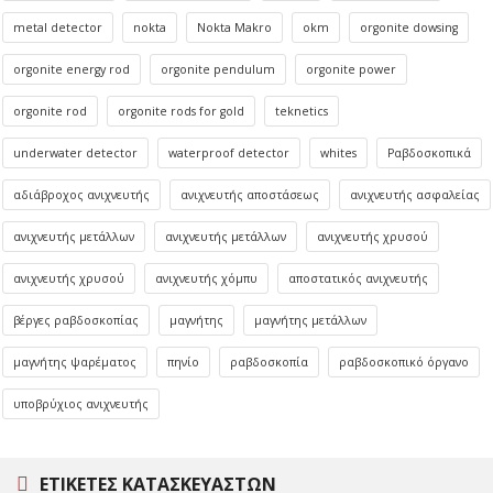
metal detector
nokta
Nokta Makro
okm
orgonite dowsing
orgonite energy rod
orgonite pendulum
orgonite power
orgonite rod
orgonite rods for gold
teknetics
underwater detector
waterproof detector
whites
Ραβδοσκοπικά
αδιάβροχος ανιχνευτής
ανιχνευτής αποστάσεως
ανιχνευτής ασφαλείας
ανιχνευτής μετάλλων
ανιχνευτής μετάλλων
ανιχνευτής χρυσού
ανιχνευτής χρυσού
ανιχνευτής χόμπυ
αποστατικός ανιχνευτής
βέργες ραβδοσκοπίας
μαγνήτης
μαγνήτης μετάλλων
μαγνήτης ψαρέματος
πηνίο
ραβδοσκοπία
ραβδοσκοπικό όργανο
υποβρύχιος ανιχνευτής
ΕΤΙΚΈΤΕΣ ΚΑΤΑΣΚΕΥΑΣΤΏΝ