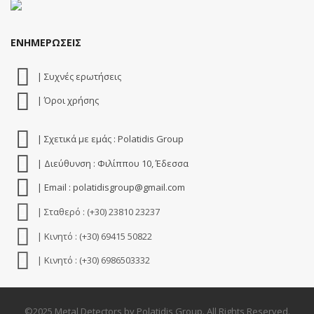
ΕΝΗΜΕΡΩΣΕΙΣ
| Συχνές ερωτήσεις
| Όροι χρήσης
| Σχετικά με εμάς : Polatidis Group
| Διεύθυνση : Φιλίππου 10, Έδεσσα
| Email : polatidisgroup@gmail.com
| Σταθερό : (+30) 23810 23237
| Κινητό : (+30) 69415 50822
| Κινητό : (+30) 6986503332
©2025 Metal Detectors by Polatidis Group. All Rights Reserved.