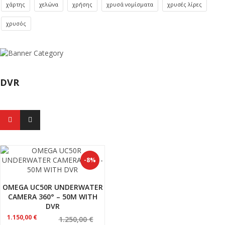
χάρτης
χελώνα
χρήσης
χρυσά νομίσματα
χρυσές λίρες
χρυσός
DVR
-8%
OMEGA UC50R UNDERWATER
CAMERA 360° – 50M WITH
DVR
Original
Η
1.150,00
€
1.250,00
€