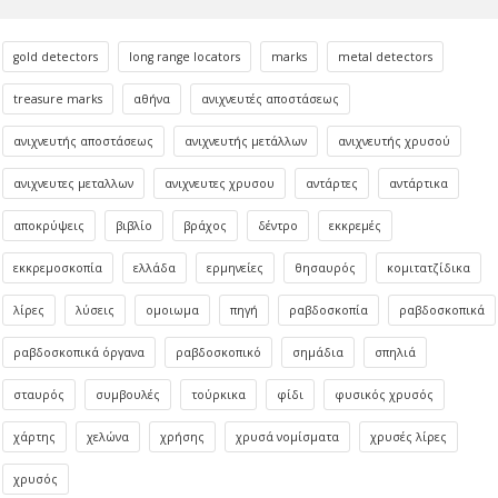
gold detectors
long range locators
marks
metal detectors
treasure marks
αθήνα
ανιχνευτές αποστάσεως
ανιχνευτής αποστάσεως
ανιχνευτής μετάλλων
ανιχνευτής χρυσού
ανιχνευτες μεταλλων
ανιχνευτες χρυσου
αντάρτες
αντάρτικα
αποκρύψεις
βιβλίο
βράχος
δέντρο
εκκρεμές
εκκρεμοσκοπία
ελλάδα
ερμηνείες
θησαυρός
κομιτατζίδικα
λίρες
λύσεις
ομοιωμα
πηγή
ραβδοσκοπία
ραβδοσκοπικά
ραβδοσκοπικά όργανα
ραβδοσκοπικό
σημάδια
σπηλιά
σταυρός
συμβουλές
τούρκικα
φίδι
φυσικός χρυσός
χάρτης
χελώνα
χρήσης
χρυσά νομίσματα
χρυσές λίρες
χρυσός