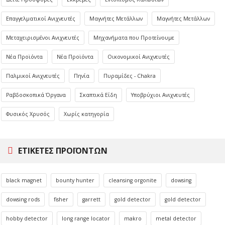
Επαγγελματικοί Ανιχνευτές
Μαγνήτες Μετάλλων
Μαγνήτες Μετάλλων
Μεταχειρισμένοι Ανιχνευτές
Μηχανήματα που Προτείνουμε
Νέα Προϊόντα
Νέα Προϊόντα
Οικονομικοί Ανιχνευτές
Παλμικοί Ανιχνευτές
Πηνία
Πυραμίδες - Chakra
Ραβδοσκοπικά Όργανα
Σκαπτικά Είδη
Υποβρύχιοι Ανιχνευτές
Φυσικός Χρυσός
Χωρίς κατηγορία
ΕΤΙΚΈΤΕΣ ΠΡΟΪΌΝΤΩΝ
black magnet
bounty hunter
cleansing orgonite
dowsing
dowsing rods
fisher
garrett
gold detector
gold detector
hobby detector
long range locator
makro
metal detector