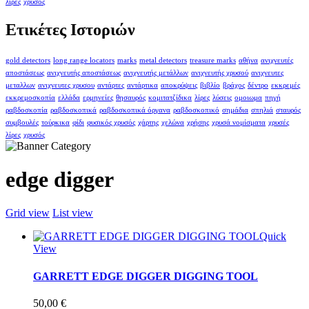
λίρες
χρυσός
Ετικέτες Ιστοριών
gold detectors
long range locators
marks
metal detectors
treasure marks
αθήνα
ανιχνευτές
αποστάσεως
ανιχνευτής αποστάσεως
ανιχνευτής μετάλλων
ανιχνευτής χρυσού
ανιχνευτες
μεταλλων
ανιχνευτες χρυσου
αντάρτες
αντάρτικα
αποκρύψεις
βιβλίο
βράχος
δέντρο
εκκρεμές
εκκρεμοσκοπία
ελλάδα
ερμηνείες
θησαυρός
κομιτατζίδικα
λίρες
λύσεις
ομοιωμα
πηγή
ραβδοσκοπία
ραβδοσκοπικά
ραβδοσκοπικά όργανα
ραβδοσκοπικό
σημάδια
σπηλιά
σταυρός
συμβουλές
τούρκικα
φίδι
φυσικός χρυσός
χάρτης
χελώνα
χρήσης
χρυσά νομίσματα
χρυσές
λίρες
χρυσός
edge digger
Grid view
List view
Quick
View
GARRETT EDGE DIGGER DIGGING TOOL
50,00
€