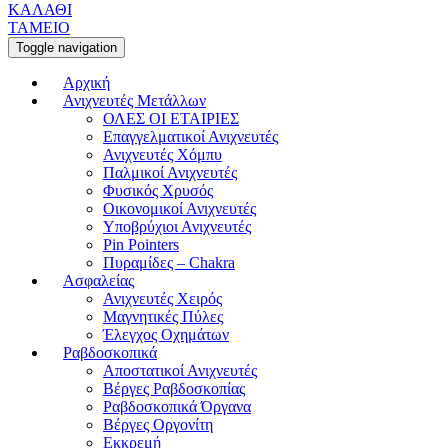
ΚΑΛΑΘΙ
ΤΑΜΕΙΟ
Toggle navigation
Αρχική
Ανιχνευτές Μετάλλων
ΟΛΕΣ ΟΙ ΕΤΑΙΡΙΕΣ
Επαγγελματικοί Ανιχνευτές
Ανιχνευτές Χόμπυ
Παλμικοί Ανιχνευτές
Φυσικός Χρυσός
Οικονομικοί Ανιχνευτές
Υποβρύχιοι Ανιχνευτές
Pin Pointers
Πυραμίδες – Chakra
Ασφαλείας
Ανιχνευτές Χειρός
Μαγνητικές Πύλες
Έλεγχος Οχημάτων
Ραβδοσκοπικά
Αποστατικοί Ανιχνευτές
Βέργες Ραβδοσκοπίας
Ραβδοσκοπικά Όργανα
Βέργες Οργονίτη
Εκκρεμή