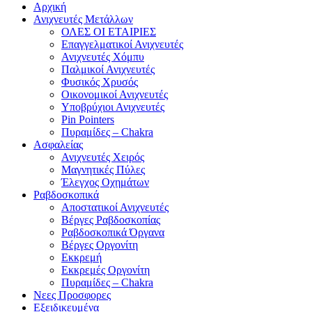
Αρχική
Ανιχνευτές Μετάλλων
ΟΛΕΣ ΟΙ ΕΤΑΙΡΙΕΣ
Επαγγελματικοί Ανιχνευτές
Ανιχνευτές Χόμπυ
Παλμικοί Ανιχνευτές
Φυσικός Χρυσός
Οικονομικοί Ανιχνευτές
Υποβρύχιοι Ανιχνευτές
Pin Pointers
Πυραμίδες – Chakra
Ασφαλείας
Ανιχνευτές Χειρός
Μαγνητικές Πύλες
Έλεγχος Οχημάτων
Ραβδοσκοπικά
Αποστατικοί Ανιχνευτές
Βέργες Ραβδοσκοπίας
Ραβδοσκοπικά Όργανα
Βέργες Οργονίτη
Εκκρεμή
Εκκρεμές Οργονίτη
Πυραμίδες – Chakra
Νεες Προσφορες
Εξειδικευμένα