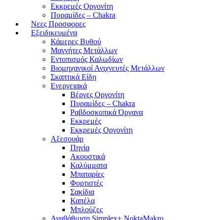
Εκκρεμές Οργονίτη
Πυραμίδες – Chakra
Νεες Προσφορες
Εξειδικευμένα
Κάμερες Βυθού
Μαγνήτες Μετάλλων
Εντοπισμός Καλωδίων
Βιομηχανικοί Ανιχνευτές Μετάλλων
Σκαπτικά Είδη
Ενεργειακά
Βέργες Οργονίτη
Πυραμίδες – Chakra
Ραβδοσκοπικά Όργανα
Εκκρεμές
Εκκρεμές Οργονίτη
Αξεσουάρ
Πηνία
Ακουστικά
Καλύμματα
Μπαταρίες
Φορτιστές
Σακίδια
Καπέλα
Μπλούζες
Αναβάθμιση Simplex+ NoktaMakro