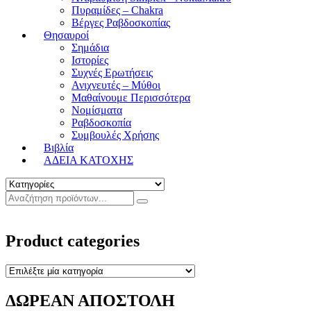
Πυραμίδες – Chakra
Βέργες Ραβδοσκοπίας
Θησαυροί
Σημάδια
Ιστορίες
Συχνές Ερωτήσεις
Ανιχνευτές – Μύθοι
Μαθαίνουμε Περισσότερα
Νομίσματα
Ραβδοσκοπία
Συμβουλές Χρήσης
Βιβλία
ΑΔΕΙΑ ΚΑΤΟΧΗΣ
Product categories
ΔΩΡΕΑΝ ΑΠΟΣΤΟΛΗ