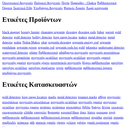
Οικονομικοί Ανιχνευτές
Παλμικοί Ανιχνευτές
Πηνία
Πυραμίδες - Chakra
Ραβδοσκοπικά
Όργανα
Σκαπτικά Είδη
Υποβρύχιοι Ανιχνευτές
Φυσικός Χρυσός
Χωρίς κατηγορία
Ετικέτες Προϊόντων
black magnet
bounty hunter
cleansing orgonite
dowsing
dowsing rods
fisher
garrett
gold
detector
gold detector
hobby detector
long range locator
makro
metal detector
metal
detector
nokta
Nokta Makro
okm
orgonite dowsing
orgonite energy rod
orgonite
pendulum
orgonite power
orgonite rod
orgonite rods for gold
teknetics
underwater detector
waterproof detector
whites
Ραβδοσκοπικά
αδιάβροχος ανιχνευτής
ανιχνευτής αποστάσεως
ανιχνευτής ασφαλείας
ανιχνευτής μετάλλων
ανιχνευτής μετάλλων
ανιχνευτής χρυσού
ανιχνευτής χρυσού
ανιχνευτής χόμπυ
αποστατικός ανιχνευτής
βέργες ραβδοσκοπίας
μαγνήτης
μαγνήτης μετάλλων
μαγνήτης ψαρέματος
πηνίο
ραβδοσκοπία
ραβδοσκοπικό όργανο
υποβρύχιος ανιχνευτής
Ετικέτες Κατασκευαστών
gold detectors
long range locators
marks
metal detectors
treasure marks
αθήνα
ανιχνευτές
αποστάσεως
ανιχνευτής αποστάσεως
ανιχνευτής μετάλλων
ανιχνευτής χρυσού
ανιχνευτες
μεταλλων
ανιχνευτες χρυσου
αντάρτες
αντάρτικα
αποκρύψεις
βιβλίο
βράχος
δέντρο
εκκρεμές
εκκρεμοσκοπία
ελλάδα
ερμηνείες
θησαυρός
κομιτατζίδικα
λίρες
λύσεις
ομοιωμα
πηγή
ραβδοσκοπία
ραβδοσκοπικά
ραβδοσκοπικά όργανα
ραβδοσκοπικό
σημάδια
σπηλιά
σταυρός
συμβουλές
τούρκικα
φίδι
φυσικός χρυσός
χάρτης
χελώνα
χρήσης
χρυσά νομίσματα
χρυσές