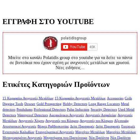
ΕΓΓΡΑΦΗ ΣΤΟ YOUTUBE
Μπείτε στο κανάλι Polatidis group στο youtube για να δείτε τα πάντα
σε βιντεάκια που έχουν σχέση με ανιχνευτές μετάλλων και χρυσού.
Νέες ειδήσεις...
Ετικέτες Κατηγοριών Προϊόντων
15 Κορυφαίοι Ανιχνευτές Μετάλλων
15 Κορυφαίοι Ανιχνευτές Μετάλλων
Accessories
Coils
Digging Tools
Dowser
Gold Prospecting
Hobby Detectors
Long Range Locators
Metal
detectors
Pendulums
Professional Detectors
Pulse Induction
Security Detectors
Used Metal
Detectors
Waterproof Detectors
Αμερικάνικοι Ανιχνευτές
Ανιχνευτές Ασφαλείας
Ανιχνευτές
Μετάλλων
Ανιχνευτές Χόμπυ
Ανιχνευτές του Κόσμου
Ανιχνευτές του Κόσμου
Αξεσουάρ
Αποστατικοί Ανιχνευτές
Βέργες Ραβδοσκοπίας
Δείτε Προσφορές
Δείτε Προσφορές
Εκκρεμές
Εντοπισμός Καλωδίων
Επαγγελματικοί Ανιχνευτές
Μαγνήτες Μετάλλων
Μαγνήτες Μετάλλων
Μεταχειρισμένοι Ανιχνευτές
Μηχανήματα που Προτείνουμε
Νέα Προϊόντα
Νέα Προϊόντα