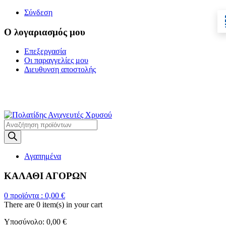
Σύνδεση
Ο λογαριασμός μου
Επεξεργασία
Οι παραγγελίες μου
Διευθυνση αποστολής
Η ΜΕΓΑΛΥΤΕΡΗ
ΓΚΑΜΑ ΑΝΙΧΝΕΥΤΩΝ ΜΕΤΑΛΛΩΝ
Products
search
Αγαπημένα
ΚΑΛΑΘΙ ΑΓΟΡΩΝ
0
προϊόντα :
0,00
€
There are
0 item(s)
in your cart
Υποσύνολο:
0,00
€