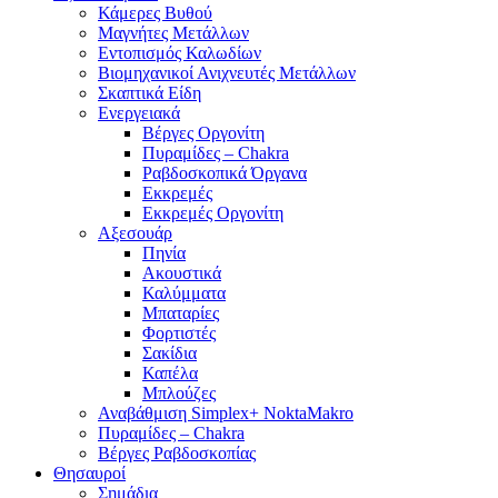
Κάμερες Βυθού
Μαγνήτες Μετάλλων
Εντοπισμός Καλωδίων
Βιομηχανικοί Ανιχνευτές Μετάλλων
Σκαπτικά Είδη
Ενεργειακά
Βέργες Οργονίτη
Πυραμίδες – Chakra
Ραβδοσκοπικά Όργανα
Εκκρεμές
Εκκρεμές Οργονίτη
Αξεσουάρ
Πηνία
Ακουστικά
Καλύμματα
Μπαταρίες
Φορτιστές
Σακίδια
Καπέλα
Μπλούζες
Αναβάθμιση Simplex+ NoktaMakro
Πυραμίδες – Chakra
Βέργες Ραβδοσκοπίας
Θησαυροί
Σημάδια