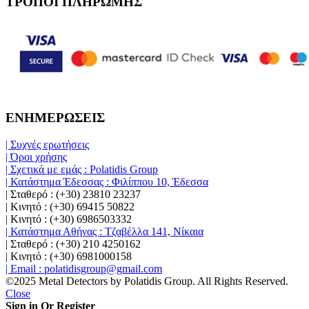
ΤΡΟΠΟΙ ΠΛΗΡΩΜΗΣ
ΕΝΗΜΕΡΩΣΕΙΣ
| Συχνές ερωτήσεις
| Όροι χρήσης
| Σχετικά με εμάς : Polatidis Group
| Κατάστημα Έδεσσας : Φιλίππου 10, Έδεσσα
| Σταθερό : (+30) 23810 23237
| Κινητό : (+30) 69415 50822
| Κινητό : (+30) 6986503332
| Κατάστημα Αθήνας : Τζαβέλλα 141, Νίκαια
| Σταθερό : (+30) 210 4250162
| Κινητό : (+30) 6981000158
| Email : polatidisgroup@gmail.com
©2025 Metal Detectors by Polatidis Group. All Rights Reserved.
Close
Sign in Or Register