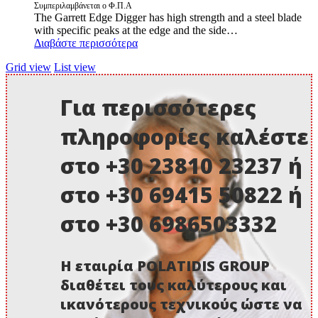
Συμπεριλαμβάνεται ο Φ.Π.Α
The Garrett Edge Digger has high strength and a steel blade
with specific peaks at the edge and the side…
Διαβάστε περισσότερα
Grid view
List view
Για περισσότερες
πληροφορίες καλέστε
στο +30 23810 23237 ή
στο +30 69415 50822 ή
στο +30 6986503332
Η εταιρία POLATIDIS GROUP
διαθέτει τους καλύτερους και
ικανότερους τεχνικούς ώστε να