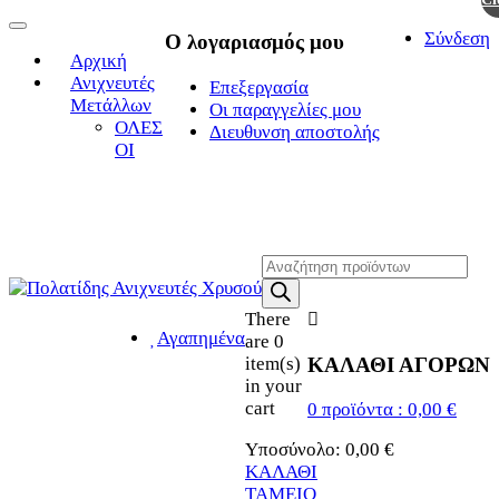
Toggle
Σύνδεση
Ο λογαριασμός μου
navigation
Αρχική
Ανιχνευτές
Επεξεργασία
Μετάλλων
Οι παραγγελίες μου
ΟΛΕΣ
Διευθυνση αποστολής
ΟΙ
Η ΜΕΓΑΛΥΤΕΡΗ ΓΚΑΜΑ
ΑΝΙΧΝΕΥΤΩΝ ΜΕΤΑΛΛΩΝ
Products
search
There
Αγαπημένα
are
0
ΚΑΛΑΘΙ ΑΓΟΡΩΝ
item(s)
in your
cart
0
προϊόντα :
0,00
€
Υποσύνολο:
0,00
€
ΚΑΛΑΘΙ
ΤΑΜΕΙΟ