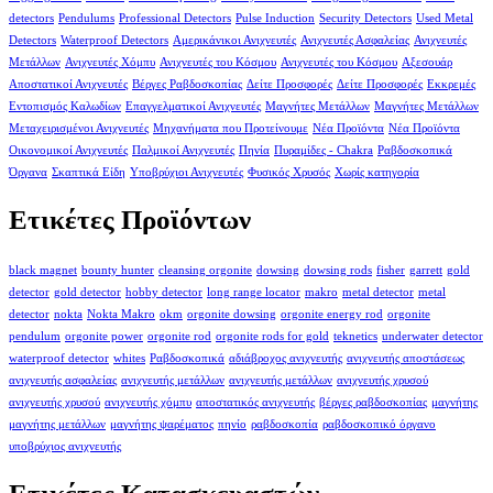
detectors
Pendulums
Professional Detectors
Pulse Induction
Security Detectors
Used Metal
Detectors
Waterproof Detectors
Αμερικάνικοι Ανιχνευτές
Ανιχνευτές Ασφαλείας
Ανιχνευτές
Μετάλλων
Ανιχνευτές Χόμπυ
Ανιχνευτές του Κόσμου
Ανιχνευτές του Κόσμου
Αξεσουάρ
Αποστατικοί Ανιχνευτές
Βέργες Ραβδοσκοπίας
Δείτε Προσφορές
Δείτε Προσφορές
Εκκρεμές
Εντοπισμός Καλωδίων
Επαγγελματικοί Ανιχνευτές
Μαγνήτες Μετάλλων
Μαγνήτες Μετάλλων
Μεταχειρισμένοι Ανιχνευτές
Μηχανήματα που Προτείνουμε
Νέα Προϊόντα
Νέα Προϊόντα
Οικονομικοί Ανιχνευτές
Παλμικοί Ανιχνευτές
Πηνία
Πυραμίδες - Chakra
Ραβδοσκοπικά
Όργανα
Σκαπτικά Είδη
Υποβρύχιοι Ανιχνευτές
Φυσικός Χρυσός
Χωρίς κατηγορία
Ετικέτες Προϊόντων
black magnet
bounty hunter
cleansing orgonite
dowsing
dowsing rods
fisher
garrett
gold
detector
gold detector
hobby detector
long range locator
makro
metal detector
metal
detector
nokta
Nokta Makro
okm
orgonite dowsing
orgonite energy rod
orgonite
pendulum
orgonite power
orgonite rod
orgonite rods for gold
teknetics
underwater detector
waterproof detector
whites
Ραβδοσκοπικά
αδιάβροχος ανιχνευτής
ανιχνευτής αποστάσεως
ανιχνευτής ασφαλείας
ανιχνευτής μετάλλων
ανιχνευτής μετάλλων
ανιχνευτής χρυσού
ανιχνευτής χρυσού
ανιχνευτής χόμπυ
αποστατικός ανιχνευτής
βέργες ραβδοσκοπίας
μαγνήτης
μαγνήτης μετάλλων
μαγνήτης ψαρέματος
πηνίο
ραβδοσκοπία
ραβδοσκοπικό όργανο
υποβρύχιος ανιχνευτής