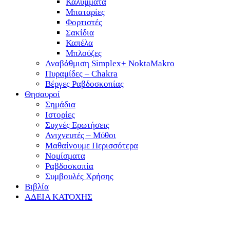
Καλύμματα
Μπαταρίες
Φορτιστές
Σακίδια
Καπέλα
Μπλούζες
Αναβάθμιση Simplex+ NoktaMakro
Πυραμίδες – Chakra
Βέργες Ραβδοσκοπίας
Θησαυροί
Σημάδια
Ιστορίες
Συχνές Ερωτήσεις
Ανιχνευτές – Μύθοι
Μαθαίνουμε Περισσότερα
Νομίσματα
Ραβδοσκοπία
Συμβουλές Χρήσης
Βιβλία
ΑΔΕΙΑ ΚΑΤΟΧΗΣ