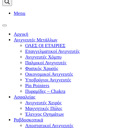
search
Menu
Toggle
navigation
Αρχική
Ανιχνευτές Μετάλλων
ΟΛΕΣ ΟΙ ΕΤΑΙΡΙΕΣ
Επαγγελματικοί Ανιχνευτές
Ανιχνευτές Χόμπυ
Παλμικοί Ανιχνευτές
Φυσικός Χρυσός
Οικονομικοί Ανιχνευτές
Υποβρύχιοι Ανιχνευτές
Pin Pointers
Πυραμίδες – Chakra
Ασφαλείας
Ανιχνευτές Χειρός
Μαγνητικές Πύλες
Έλεγχος Οχημάτων
Ραβδοσκοπικά
Αποστατικοί Ανιχνευτές