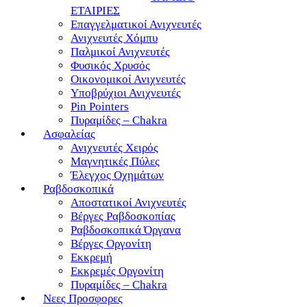
ΕΤΑΙΡΙΕΣ
Επαγγελματικοί Ανιχνευτές
Ανιχνευτές Χόμπυ
Παλμικοί Ανιχνευτές
Φυσικός Χρυσός
Οικονομικοί Ανιχνευτές
Υποβρύχιοι Ανιχνευτές
Pin Pointers
Πυραμίδες – Chakra
Ασφαλείας
Ανιχνευτές Χειρός
Μαγνητικές Πύλες
Έλεγχος Οχημάτων
Ραβδοσκοπικά
Αποστατικοί Ανιχνευτές
Βέργες Ραβδοσκοπίας
Ραβδοσκοπικά Όργανα
Βέργες Οργονίτη
Εκκρεμή
Εκκρεμές Οργονίτη
Πυραμίδες – Chakra
Νεες Προσφορες