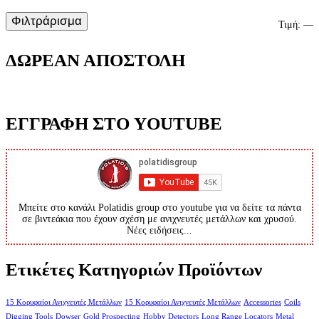
Φιλτράρισμα
Ε
Μ
Τιμή:
—
τ
τ
ΔΩΡΕΑΝ ΑΠΟΣΤΟΛΗ
ΕΓΓΡΑΦΗ ΣΤΟ YOUTUBE
Μπείτε στο κανάλι Polatidis group στο youtube για να δείτε τα πάντα
σε βιντεάκια που έχουν σχέση με ανιχνευτές μετάλλων και χρυσού.
Νέες ειδήσεις...
Ετικέτες Κατηγοριών Προϊόντων
15 Κορυφαίοι Ανιχνευτές Μετάλλων
15 Κορυφαίοι Ανιχνευτές Μετάλλων
Accessories
Coils
Digging Tools
Dowser
Gold Prospecting
Hobby Detectors
Long Range Locators
Metal