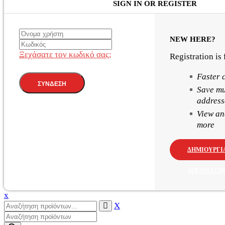
SIGN IN OR REGISTER
NEW HERE?
Ξεχάσατε τον κωδικό σας;
Registration is
Faster 
Save mu
address
View an
more
ΔΗΜΙΟΥΡΓΊ
ΛΟΓΑΡΙΑΣΜ
x
X
Products