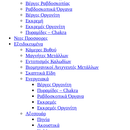
Βέργες Ραβδοσκοπίας
Ραβδοσκοπικά Όργανα
Βέργες Οργονίτη
Εκκρεμή
Εκκρεμές Οργονίτη
Πυραμίδες – Chakra
Νεες Προσφορες
Εξειδικευμένα
Κάμερες Βυθού
Μαγνήτες Μετάλλων
Εντοπισμός Καλωδίων
Βιομηχανικοί Ανιχνευτές Μετάλλων
Σκαπτικά Είδη
Ενεργειακά
Βέργες Οργονίτη
Πυραμίδες – Chakra
Ραβδοσκοπικά Όργανα
Εκκρεμές
Εκκρεμές Οργονίτη
Αξεσουάρ
Πηνία
Ακουστικά