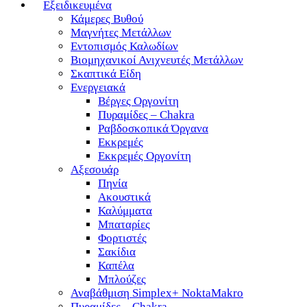
Εξειδικευμένα
Κάμερες Βυθού
Μαγνήτες Μετάλλων
Εντοπισμός Καλωδίων
Βιομηχανικοί Ανιχνευτές Μετάλλων
Σκαπτικά Είδη
Ενεργειακά
Βέργες Οργονίτη
Πυραμίδες – Chakra
Ραβδοσκοπικά Όργανα
Εκκρεμές
Εκκρεμές Οργονίτη
Αξεσουάρ
Πηνία
Ακουστικά
Καλύμματα
Μπαταρίες
Φορτιστές
Σακίδια
Καπέλα
Μπλούζες
Αναβάθμιση Simplex+ NoktaMakro
Πυραμίδες – Chakra