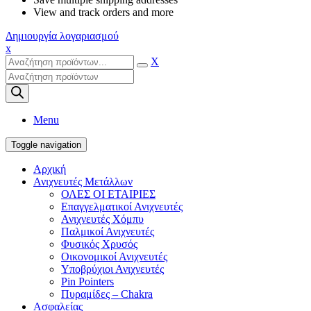
View and track orders and more
Δημιουργία λογαριασμού
x
X
Products
search
Menu
Toggle navigation
Αρχική
Ανιχνευτές Μετάλλων
ΟΛΕΣ ΟΙ ΕΤΑΙΡΙΕΣ
Επαγγελματικοί Ανιχνευτές
Ανιχνευτές Χόμπυ
Παλμικοί Ανιχνευτές
Φυσικός Χρυσός
Οικονομικοί Ανιχνευτές
Υποβρύχιοι Ανιχνευτές
Pin Pointers
Πυραμίδες – Chakra
Ασφαλείας