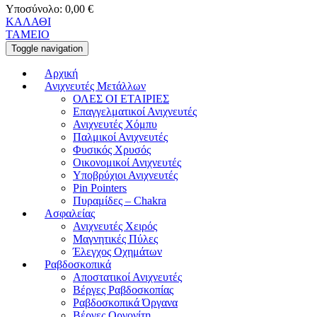
Υποσύνολο:
0,00
€
ΚΑΛΑΘΙ
ΤΑΜΕΙΟ
Toggle navigation
Αρχική
Ανιχνευτές Μετάλλων
ΟΛΕΣ ΟΙ ΕΤΑΙΡΙΕΣ
Επαγγελματικοί Ανιχνευτές
Ανιχνευτές Χόμπυ
Παλμικοί Ανιχνευτές
Φυσικός Χρυσός
Οικονομικοί Ανιχνευτές
Υποβρύχιοι Ανιχνευτές
Pin Pointers
Πυραμίδες – Chakra
Ασφαλείας
Ανιχνευτές Χειρός
Μαγνητικές Πύλες
Έλεγχος Οχημάτων
Ραβδοσκοπικά
Αποστατικοί Ανιχνευτές
Βέργες Ραβδοσκοπίας
Ραβδοσκοπικά Όργανα
Βέργες Οργονίτη