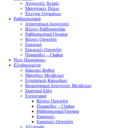
Ανιχνευτές Χειρός
Μαγνητικές Πύλες
Έλεγχος Οχημάτων
Ραβδοσκοπικά
Αποστατικοί Ανιχνευτές
Βέργες Ραβδοσκοπίας
Ραβδοσκοπικά Όργανα
Βέργες Οργονίτη
Εκκρεμή
Εκκρεμές Οργονίτη
Πυραμίδες – Chakra
Νεες Προσφορες
Εξειδικευμένα
Κάμερες Βυθού
Μαγνήτες Μετάλλων
Εντοπισμός Καλωδίων
Βιομηχανικοί Ανιχνευτές Μετάλλων
Σκαπτικά Είδη
Ενεργειακά
Βέργες Οργονίτη
Πυραμίδες – Chakra
Ραβδοσκοπικά Όργανα
Εκκρεμές
Εκκρεμές Οργονίτη
Αξεσουάρ