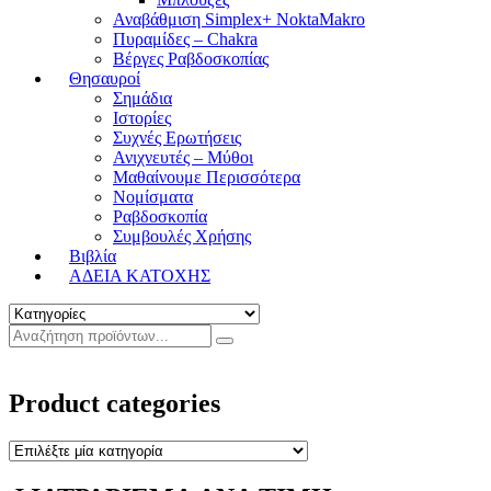
Αναβάθμιση Simplex+ NoktaMakro
Πυραμίδες – Chakra
Βέργες Ραβδοσκοπίας
Θησαυροί
Σημάδια
Ιστορίες
Συχνές Ερωτήσεις
Ανιχνευτές – Μύθοι
Μαθαίνουμε Περισσότερα
Νομίσματα
Ραβδοσκοπία
Συμβουλές Χρήσης
Βιβλία
ΑΔΕΙΑ ΚΑΤΟΧΗΣ
Product categories