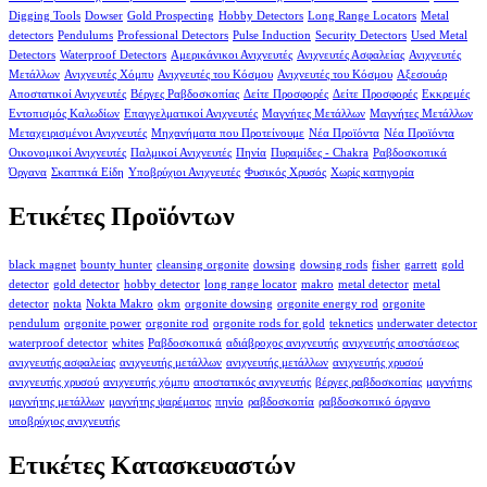
Digging Tools
Dowser
Gold Prospecting
Hobby Detectors
Long Range Locators
Metal
detectors
Pendulums
Professional Detectors
Pulse Induction
Security Detectors
Used Metal
Detectors
Waterproof Detectors
Αμερικάνικοι Ανιχνευτές
Ανιχνευτές Ασφαλείας
Ανιχνευτές
Μετάλλων
Ανιχνευτές Χόμπυ
Ανιχνευτές του Κόσμου
Ανιχνευτές του Κόσμου
Αξεσουάρ
Αποστατικοί Ανιχνευτές
Βέργες Ραβδοσκοπίας
Δείτε Προσφορές
Δείτε Προσφορές
Εκκρεμές
Εντοπισμός Καλωδίων
Επαγγελματικοί Ανιχνευτές
Μαγνήτες Μετάλλων
Μαγνήτες Μετάλλων
Μεταχειρισμένοι Ανιχνευτές
Μηχανήματα που Προτείνουμε
Νέα Προϊόντα
Νέα Προϊόντα
Οικονομικοί Ανιχνευτές
Παλμικοί Ανιχνευτές
Πηνία
Πυραμίδες - Chakra
Ραβδοσκοπικά
Όργανα
Σκαπτικά Είδη
Υποβρύχιοι Ανιχνευτές
Φυσικός Χρυσός
Χωρίς κατηγορία
Ετικέτες Προϊόντων
black magnet
bounty hunter
cleansing orgonite
dowsing
dowsing rods
fisher
garrett
gold
detector
gold detector
hobby detector
long range locator
makro
metal detector
metal
detector
nokta
Nokta Makro
okm
orgonite dowsing
orgonite energy rod
orgonite
pendulum
orgonite power
orgonite rod
orgonite rods for gold
teknetics
underwater detector
waterproof detector
whites
Ραβδοσκοπικά
αδιάβροχος ανιχνευτής
ανιχνευτής αποστάσεως
ανιχνευτής ασφαλείας
ανιχνευτής μετάλλων
ανιχνευτής μετάλλων
ανιχνευτής χρυσού
ανιχνευτής χρυσού
ανιχνευτής χόμπυ
αποστατικός ανιχνευτής
βέργες ραβδοσκοπίας
μαγνήτης
μαγνήτης μετάλλων
μαγνήτης ψαρέματος
πηνίο
ραβδοσκοπία
ραβδοσκοπικό όργανο
υποβρύχιος ανιχνευτής
Ετικέτες Κατασκευαστών