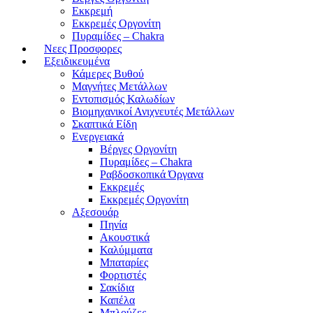
Εκκρεμή
Εκκρεμές Οργονίτη
Πυραμίδες – Chakra
Νεες Προσφορες
Εξειδικευμένα
Κάμερες Βυθού
Μαγνήτες Μετάλλων
Εντοπισμός Καλωδίων
Βιομηχανικοί Ανιχνευτές Μετάλλων
Σκαπτικά Είδη
Ενεργειακά
Βέργες Οργονίτη
Πυραμίδες – Chakra
Ραβδοσκοπικά Όργανα
Εκκρεμές
Εκκρεμές Οργονίτη
Αξεσουάρ
Πηνία
Ακουστικά
Καλύμματα
Μπαταρίες
Φορτιστές
Σακίδια
Καπέλα
Μπλούζες