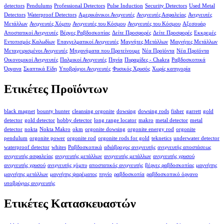
detectors
Pendulums
Professional Detectors
Pulse Induction
Security Detectors
Used Metal
Detectors
Waterproof Detectors
Αμερικάνικοι Ανιχνευτές
Ανιχνευτές Ασφαλείας
Ανιχνευτές
Μετάλλων
Ανιχνευτές Χόμπυ
Ανιχνευτές του Κόσμου
Ανιχνευτές του Κόσμου
Αξεσουάρ
Αποστατικοί Ανιχνευτές
Βέργες Ραβδοσκοπίας
Δείτε Προσφορές
Δείτε Προσφορές
Εκκρεμές
Εντοπισμός Καλωδίων
Επαγγελματικοί Ανιχνευτές
Μαγνήτες Μετάλλων
Μαγνήτες Μετάλλων
Μεταχειρισμένοι Ανιχνευτές
Μηχανήματα που Προτείνουμε
Νέα Προϊόντα
Νέα Προϊόντα
Οικονομικοί Ανιχνευτές
Παλμικοί Ανιχνευτές
Πηνία
Πυραμίδες - Chakra
Ραβδοσκοπικά
Όργανα
Σκαπτικά Είδη
Υποβρύχιοι Ανιχνευτές
Φυσικός Χρυσός
Χωρίς κατηγορία
Ετικέτες Προϊόντων
black magnet
bounty hunter
cleansing orgonite
dowsing
dowsing rods
fisher
garrett
gold
detector
gold detector
hobby detector
long range locator
makro
metal detector
metal
detector
nokta
Nokta Makro
okm
orgonite dowsing
orgonite energy rod
orgonite
pendulum
orgonite power
orgonite rod
orgonite rods for gold
teknetics
underwater detector
waterproof detector
whites
Ραβδοσκοπικά
αδιάβροχος ανιχνευτής
ανιχνευτής αποστάσεως
ανιχνευτής ασφαλείας
ανιχνευτής μετάλλων
ανιχνευτής μετάλλων
ανιχνευτής χρυσού
ανιχνευτής χρυσού
ανιχνευτής χόμπυ
αποστατικός ανιχνευτής
βέργες ραβδοσκοπίας
μαγνήτης
μαγνήτης μετάλλων
μαγνήτης ψαρέματος
πηνίο
ραβδοσκοπία
ραβδοσκοπικό όργανο
υποβρύχιος ανιχνευτής
Ετικέτες Κατασκευαστών