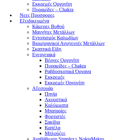
Εκκρεμές Οργονίτη
Πυραμίδες – Chakra
Νεες Προσφορες
Εξειδικευμένα
Κάμερες Βυθού
Μαγνήτες Μετάλλων
Εντοπισμός Καλωδίων
Βιομηχανικοί Ανιχνευτές Μετάλλων
Σκαπτικά Είδη
Ενεργειακά
Βέργες Οργονίτη
Πυραμίδες – Chakra
Ραβδοσκοπικά Όργανα
Εκκρεμές
Εκκρεμές Οργονίτη
Αξεσουάρ
Πηνία
Ακουστικά
Καλύμματα
Μπαταρίες
Φορτιστές
Σακίδια
Καπέλα
Μπλούζες
Αναβάθμιση Simplex+ NoktaMakro