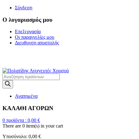
Σύνδεση
Ο λογαριασμός μου
Επεξεργασία
Οι παραγγελίες μου
Διευθυνση αποστολής
Η ΜΕΓΑΛΥΤΕΡΗ
ΓΚΑΜΑ ΑΝΙΧΝΕΥΤΩΝ ΜΕΤΑΛΛΩΝ
Products
search
Αγαπημένα
ΚΑΛΑΘΙ ΑΓΟΡΩΝ
0
προϊόντα :
0,00
€
There are
0 item(s)
in your cart
Υποσύνολο:
0,00
€