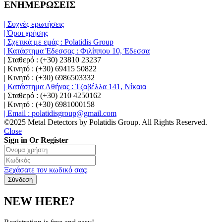
ΕΝΗΜΕΡΩΣΕΙΣ
| Συχνές ερωτήσεις
| Όροι χρήσης
| Σχετικά με εμάς : Polatidis Group
| Κατάστημα Έδεσσας : Φιλίππου 10, Έδεσσα
| Σταθερό : (+30) 23810 23237
| Κινητό : (+30) 69415 50822
| Κινητό : (+30) 6986503332
| Κατάστημα Αθήνας : Τζαβέλλα 141, Νίκαια
| Σταθερό : (+30) 210 4250162
| Κινητό : (+30) 6981000158
| Email : polatidisgroup@gmail.com
©2025 Metal Detectors by Polatidis Group. All Rights Reserved.
Close
Sign in Or Register
Ξεχάσατε τον κωδικό σας;
NEW HERE?