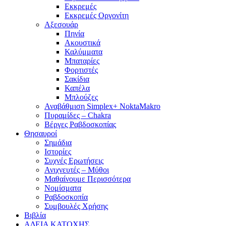
Εκκρεμές
Εκκρεμές Οργονίτη
Αξεσουάρ
Πηνία
Ακουστικά
Καλύμματα
Μπαταρίες
Φορτιστές
Σακίδια
Καπέλα
Μπλούζες
Αναβάθμιση Simplex+ NoktaMakro
Πυραμίδες – Chakra
Βέργες Ραβδοσκοπίας
Θησαυροί
Σημάδια
Ιστορίες
Συχνές Ερωτήσεις
Ανιχνευτές – Μύθοι
Μαθαίνουμε Περισσότερα
Νομίσματα
Ραβδοσκοπία
Συμβουλές Χρήσης
Βιβλία
ΑΔΕΙΑ ΚΑΤΟΧΗΣ