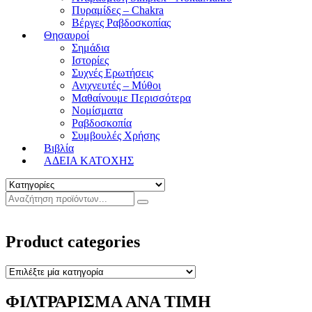
Πυραμίδες – Chakra
Βέργες Ραβδοσκοπίας
Θησαυροί
Σημάδια
Ιστορίες
Συχνές Ερωτήσεις
Ανιχνευτές – Μύθοι
Μαθαίνουμε Περισσότερα
Νομίσματα
Ραβδοσκοπία
Συμβουλές Χρήσης
Βιβλία
ΑΔΕΙΑ ΚΑΤΟΧΗΣ
Product categories
ΦΙΛΤΡΑΡΙΣΜΑ ΑΝΑ ΤΙΜΗ