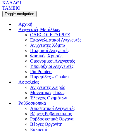
ΚΑΛΑΘΙ
ΤΑΜΕΙΟ
Toggle navigation
Αρχική
Ανιχνευτές Μετάλλων
ΟΛΕΣ ΟΙ ΕΤΑΙΡΙΕΣ
Επαγγελματικοί Ανιχνευτές
Ανιχνευτές Χόμπυ
Παλμικοί Ανιχνευτές
Φυσικός Χρυσός
Οικονομικοί Ανιχνευτές
Υποβρύχιοι Ανιχνευτές
Pin Pointers
Πυραμίδες – Chakra
Ασφαλείας
Ανιχνευτές Χειρός
Μαγνητικές Πύλες
Έλεγχος Οχημάτων
Ραβδοσκοπικά
Αποστατικοί Ανιχνευτές
Βέργες Ραβδοσκοπίας
Ραβδοσκοπικά Όργανα
Βέργες Οργονίτη
Εκκρεμή