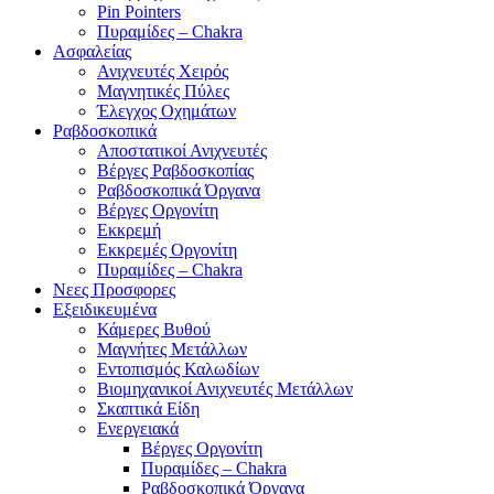
Pin Pointers
Πυραμίδες – Chakra
Ασφαλείας
Ανιχνευτές Χειρός
Μαγνητικές Πύλες
Έλεγχος Οχημάτων
Ραβδοσκοπικά
Αποστατικοί Ανιχνευτές
Βέργες Ραβδοσκοπίας
Ραβδοσκοπικά Όργανα
Βέργες Οργονίτη
Εκκρεμή
Εκκρεμές Οργονίτη
Πυραμίδες – Chakra
Νεες Προσφορες
Εξειδικευμένα
Κάμερες Βυθού
Μαγνήτες Μετάλλων
Εντοπισμός Καλωδίων
Βιομηχανικοί Ανιχνευτές Μετάλλων
Σκαπτικά Είδη
Ενεργειακά
Βέργες Οργονίτη
Πυραμίδες – Chakra
Ραβδοσκοπικά Όργανα