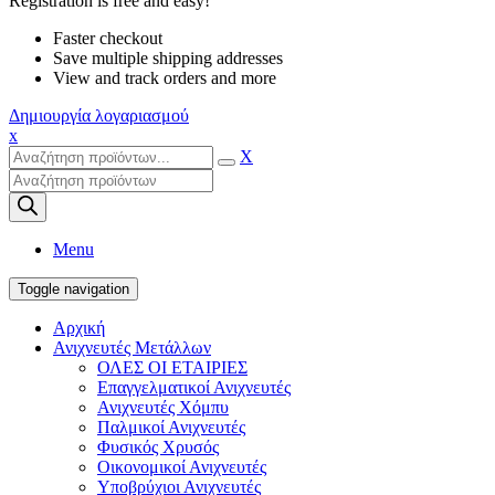
Registration is free and easy!
Faster checkout
Save multiple shipping addresses
View and track orders and more
Δημιουργία λογαριασμού
x
X
Products
search
Menu
Toggle navigation
Αρχική
Ανιχνευτές Μετάλλων
ΟΛΕΣ ΟΙ ΕΤΑΙΡΙΕΣ
Επαγγελματικοί Ανιχνευτές
Ανιχνευτές Χόμπυ
Παλμικοί Ανιχνευτές
Φυσικός Χρυσός
Οικονομικοί Ανιχνευτές
Υποβρύχιοι Ανιχνευτές