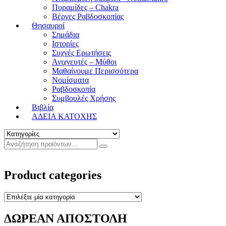
Πυραμίδες – Chakra
Βέργες Ραβδοσκοπίας
Θησαυροί
Σημάδια
Ιστορίες
Συχνές Ερωτήσεις
Ανιχνευτές – Μύθοι
Μαθαίνουμε Περισσότερα
Νομίσματα
Ραβδοσκοπία
Συμβουλές Χρήσης
Βιβλία
ΑΔΕΙΑ ΚΑΤΟΧΗΣ
Product categories
ΔΩΡΕΑΝ ΑΠΟΣΤΟΛΗ