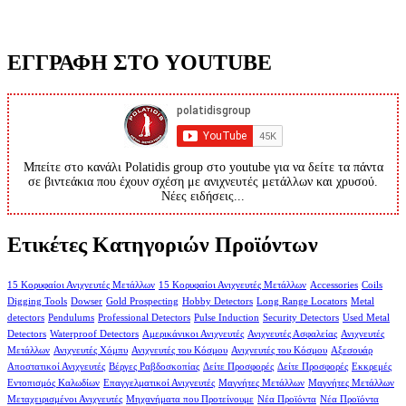
ΕΓΓΡΑΦΗ ΣΤΟ YOUTUBE
Μπείτε στο κανάλι Polatidis group στο youtube για να δείτε τα πάντα
σε βιντεάκια που έχουν σχέση με ανιχνευτές μετάλλων και χρυσού.
Νέες ειδήσεις...
Ετικέτες Κατηγοριών Προϊόντων
15 Κορυφαίοι Ανιχνευτές Μετάλλων
15 Κορυφαίοι Ανιχνευτές Μετάλλων
Accessories
Coils
Digging Tools
Dowser
Gold Prospecting
Hobby Detectors
Long Range Locators
Metal
detectors
Pendulums
Professional Detectors
Pulse Induction
Security Detectors
Used Metal
Detectors
Waterproof Detectors
Αμερικάνικοι Ανιχνευτές
Ανιχνευτές Ασφαλείας
Ανιχνευτές
Μετάλλων
Ανιχνευτές Χόμπυ
Ανιχνευτές του Κόσμου
Ανιχνευτές του Κόσμου
Αξεσουάρ
Αποστατικοί Ανιχνευτές
Βέργες Ραβδοσκοπίας
Δείτε Προσφορές
Δείτε Προσφορές
Εκκρεμές
Εντοπισμός Καλωδίων
Επαγγελματικοί Ανιχνευτές
Μαγνήτες Μετάλλων
Μαγνήτες Μετάλλων
Μεταχειρισμένοι Ανιχνευτές
Μηχανήματα που Προτείνουμε
Νέα Προϊόντα
Νέα Προϊόντα