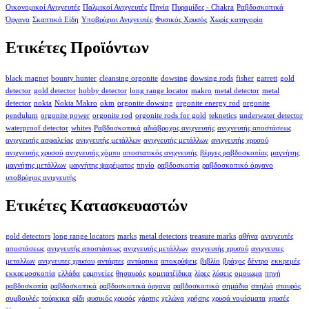
Οικονομικοί Ανιχνευτές
Παλμικοί Ανιχνευτές
Πηνία
Πυραμίδες - Chakra
Ραβδοσκοπικά
Όργανα
Σκαπτικά Είδη
Υποβρύχιοι Ανιχνευτές
Φυσικός Χρυσός
Χωρίς κατηγορία
Ετικέτες Προϊόντων
black magnet
bounty hunter
cleansing orgonite
dowsing
dowsing rods
fisher
garrett
gold
detector
gold detector
hobby detector
long range locator
makro
metal detector
metal
detector
nokta
Nokta Makro
okm
orgonite dowsing
orgonite energy rod
orgonite
pendulum
orgonite power
orgonite rod
orgonite rods for gold
teknetics
underwater detector
waterproof detector
whites
Ραβδοσκοπικά
αδιάβροχος ανιχνευτής
ανιχνευτής αποστάσεως
ανιχνευτής ασφαλείας
ανιχνευτής μετάλλων
ανιχνευτής μετάλλων
ανιχνευτής χρυσού
ανιχνευτής χρυσού
ανιχνευτής χόμπυ
αποστατικός ανιχνευτής
βέργες ραβδοσκοπίας
μαγνήτης
μαγνήτης μετάλλων
μαγνήτης ψαρέματος
πηνίο
ραβδοσκοπία
ραβδοσκοπικό όργανο
υποβρύχιος ανιχνευτής
Ετικέτες Κατασκευαστών
gold detectors
long range locators
marks
metal detectors
treasure marks
αθήνα
ανιχνευτές
αποστάσεως
ανιχνευτής αποστάσεως
ανιχνευτής μετάλλων
ανιχνευτής χρυσού
ανιχνευτες
μεταλλων
ανιχνευτες χρυσου
αντάρτες
αντάρτικα
αποκρύψεις
βιβλίο
βράχος
δέντρο
εκκρεμές
εκκρεμοσκοπία
ελλάδα
ερμηνείες
θησαυρός
κομιτατζίδικα
λίρες
λύσεις
ομοιωμα
πηγή
ραβδοσκοπία
ραβδοσκοπικά
ραβδοσκοπικά όργανα
ραβδοσκοπικό
σημάδια
σπηλιά
σταυρός
συμβουλές
τούρκικα
φίδι
φυσικός χρυσός
χάρτης
χελώνα
χρήσης
χρυσά νομίσματα
χρυσές