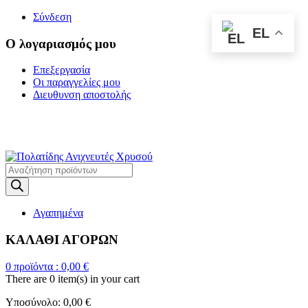
Σύνδεση
EL
Ο λογαριασμός μου
Επεξεργασία
Οι παραγγελίες μου
Διευθυνση αποστολής
Η ΜΕΓΑΛΥΤΕΡΗ
ΓΚΑΜΑ ΑΝΙΧΝΕΥΤΩΝ ΜΕΤΑΛΛΩΝ
Products
search
Αγαπημένα
ΚΑΛΑΘΙ ΑΓΟΡΩΝ
0
προϊόντα :
0,00
€
There are
0 item(s)
in your cart
Υποσύνολο:
0,00
€