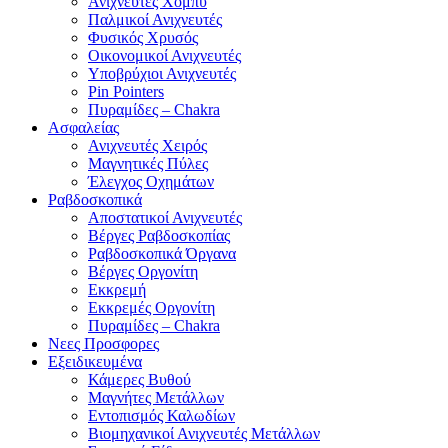
Ανιχνευτές Χόμπυ
Παλμικοί Ανιχνευτές
Φυσικός Χρυσός
Οικονομικοί Ανιχνευτές
Υποβρύχιοι Ανιχνευτές
Pin Pointers
Πυραμίδες – Chakra
Ασφαλείας
Ανιχνευτές Χειρός
Μαγνητικές Πύλες
Έλεγχος Οχημάτων
Ραβδοσκοπικά
Αποστατικοί Ανιχνευτές
Βέργες Ραβδοσκοπίας
Ραβδοσκοπικά Όργανα
Βέργες Οργονίτη
Εκκρεμή
Εκκρεμές Οργονίτη
Πυραμίδες – Chakra
Νεες Προσφορες
Εξειδικευμένα
Κάμερες Βυθού
Μαγνήτες Μετάλλων
Εντοπισμός Καλωδίων
Βιομηχανικοί Ανιχνευτές Μετάλλων