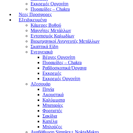
Εκκρεμές Οργονίτη
Πυραμίδες – Chakra
Νεες Προσφορες
Εξειδικευμένα
Κάμερες Βυθού
Μαγνήτες Μετάλλων
Εντοπισμός Καλωδίων
Βιομηχανικοί Ανιχνευτές Μετάλλων
Σκαπτικά Είδη
Ενεργειακά
Βέργες Οργονίτη
Πυραμίδες – Chakra
Ραβδοσκοπικά Όργανα
Εκκρεμές
Εκκρεμές Οργονίτη
Αξεσουάρ
Πηνία
Ακουστικά
Καλύμματα
Μπαταρίες
Φορτιστές
Σακίδια
Καπέλα
Μπλούζες
Αναβάθμιση Simplex+ NoktaMakro