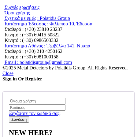
| Συχνές ερωτήσεις
| Όροι χρήσης
| Σχετικά με εμάς : Polatidis Group
| Κατάστημα Έδεσσας : Φιλίππου 10, Έδεσσα
| Σταθερό : (+30) 23810 23237
| Κινητό : (+30) 69415 50822
| Κινητό : (+30) 6986503332
| Κατάστημα Αθήνας : Τζαβέλλα 141, Νίκαια
| Σταθερό : (+30) 210 4250162
| Κινητό : (+30) 6981000158
| Email : polatidisgroup@gmail.com
©2025 Metal Detectors by Polatidis Group. All Rights Reserved.
Close
Sign in Or Register
Ξεχάσατε τον κωδικό σας;
NEW HERE?