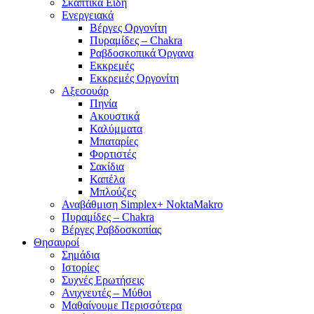
Σκαπτικά Είδη
Ενεργειακά
Βέργες Οργονίτη
Πυραμίδες – Chakra
Ραβδοσκοπικά Όργανα
Εκκρεμές
Εκκρεμές Οργονίτη
Αξεσουάρ
Πηνία
Ακουστικά
Καλύμματα
Μπαταρίες
Φορτιστές
Σακίδια
Καπέλα
Μπλούζες
Αναβάθμιση Simplex+ NoktaMakro
Πυραμίδες – Chakra
Βέργες Ραβδοσκοπίας
Θησαυροί
Σημάδια
Ιστορίες
Συχνές Ερωτήσεις
Ανιχνευτές – Μύθοι
Μαθαίνουμε Περισσότερα