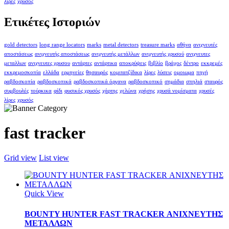
λίρες
χρυσός
Ετικέτες Ιστοριών
gold detectors
long range locators
marks
metal detectors
treasure marks
αθήνα
ανιχνευτές
αποστάσεως
ανιχνευτής αποστάσεως
ανιχνευτής μετάλλων
ανιχνευτής χρυσού
ανιχνευτες
μεταλλων
ανιχνευτες χρυσου
αντάρτες
αντάρτικα
αποκρύψεις
βιβλίο
βράχος
δέντρο
εκκρεμές
εκκρεμοσκοπία
ελλάδα
ερμηνείες
θησαυρός
κομιτατζίδικα
λίρες
λύσεις
ομοιωμα
πηγή
ραβδοσκοπία
ραβδοσκοπικά
ραβδοσκοπικά όργανα
ραβδοσκοπικό
σημάδια
σπηλιά
σταυρός
συμβουλές
τούρκικα
φίδι
φυσικός χρυσός
χάρτης
χελώνα
χρήσης
χρυσά νομίσματα
χρυσές
λίρες
χρυσός
fast tracker
Grid view
List view
Quick View
BOUNTY HUNTER FAST TRACKER ΑΝΙΧΝΕΥΤΗΣ
ΜΕΤΑΛΛΩΝ