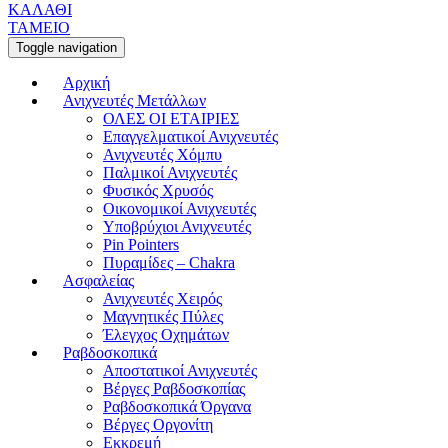
ΚΑΛΑΘΙ
ΤΑΜΕΙΟ
Toggle navigation
Αρχική
Ανιχνευτές Μετάλλων
ΟΛΕΣ ΟΙ ΕΤΑΙΡΙΕΣ
Επαγγελματικοί Ανιχνευτές
Ανιχνευτές Χόμπυ
Παλμικοί Ανιχνευτές
Φυσικός Χρυσός
Οικονομικοί Ανιχνευτές
Υποβρύχιοι Ανιχνευτές
Pin Pointers
Πυραμίδες – Chakra
Ασφαλείας
Ανιχνευτές Χειρός
Μαγνητικές Πύλες
Έλεγχος Οχημάτων
Ραβδοσκοπικά
Αποστατικοί Ανιχνευτές
Βέργες Ραβδοσκοπίας
Ραβδοσκοπικά Όργανα
Βέργες Οργονίτη
Εκκρεμή