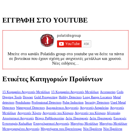
ΕΓΓΡΑΦΗ ΣΤΟ YOUTUBE
Μπείτε στο κανάλι Polatidis group στο youtube για να δείτε τα πάντα
σε βιντεάκια που έχουν σχέση με ανιχνευτές μετάλλων και χρυσού.
Νέες ειδήσεις...
Ετικέτες Κατηγοριών Προϊόντων
15 Κορυφαίοι Ανιχνευτές Μετάλλων
15 Κορυφαίοι Ανιχνευτές Μετάλλων
Accessories
Coils
Digging Tools
Dowser
Gold Prospecting
Hobby Detectors
Long Range Locators
Metal
detectors
Pendulums
Professional Detectors
Pulse Induction
Security Detectors
Used Metal
Detectors
Waterproof Detectors
Αμερικάνικοι Ανιχνευτές
Ανιχνευτές Ασφαλείας
Ανιχνευτές
Μετάλλων
Ανιχνευτές Χόμπυ
Ανιχνευτές του Κόσμου
Ανιχνευτές του Κόσμου
Αξεσουάρ
Αποστατικοί Ανιχνευτές
Βέργες Ραβδοσκοπίας
Δείτε Προσφορές
Δείτε Προσφορές
Εκκρεμές
Εντοπισμός Καλωδίων
Επαγγελματικοί Ανιχνευτές
Μαγνήτες Μετάλλων
Μαγνήτες Μετάλλων
Μεταχειρισμένοι Ανιχνευτές
Μηχανήματα που Προτείνουμε
Νέα Προϊόντα
Νέα Προϊόντα