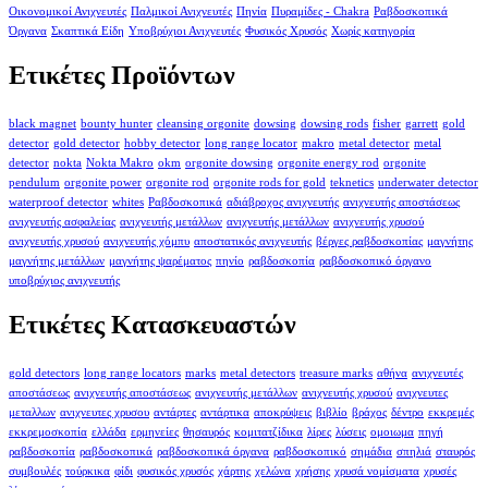
Οικονομικοί Ανιχνευτές
Παλμικοί Ανιχνευτές
Πηνία
Πυραμίδες - Chakra
Ραβδοσκοπικά
Όργανα
Σκαπτικά Είδη
Υποβρύχιοι Ανιχνευτές
Φυσικός Χρυσός
Χωρίς κατηγορία
Ετικέτες Προϊόντων
black magnet
bounty hunter
cleansing orgonite
dowsing
dowsing rods
fisher
garrett
gold
detector
gold detector
hobby detector
long range locator
makro
metal detector
metal
detector
nokta
Nokta Makro
okm
orgonite dowsing
orgonite energy rod
orgonite
pendulum
orgonite power
orgonite rod
orgonite rods for gold
teknetics
underwater detector
waterproof detector
whites
Ραβδοσκοπικά
αδιάβροχος ανιχνευτής
ανιχνευτής αποστάσεως
ανιχνευτής ασφαλείας
ανιχνευτής μετάλλων
ανιχνευτής μετάλλων
ανιχνευτής χρυσού
ανιχνευτής χρυσού
ανιχνευτής χόμπυ
αποστατικός ανιχνευτής
βέργες ραβδοσκοπίας
μαγνήτης
μαγνήτης μετάλλων
μαγνήτης ψαρέματος
πηνίο
ραβδοσκοπία
ραβδοσκοπικό όργανο
υποβρύχιος ανιχνευτής
Ετικέτες Κατασκευαστών
gold detectors
long range locators
marks
metal detectors
treasure marks
αθήνα
ανιχνευτές
αποστάσεως
ανιχνευτής αποστάσεως
ανιχνευτής μετάλλων
ανιχνευτής χρυσού
ανιχνευτες
μεταλλων
ανιχνευτες χρυσου
αντάρτες
αντάρτικα
αποκρύψεις
βιβλίο
βράχος
δέντρο
εκκρεμές
εκκρεμοσκοπία
ελλάδα
ερμηνείες
θησαυρός
κομιτατζίδικα
λίρες
λύσεις
ομοιωμα
πηγή
ραβδοσκοπία
ραβδοσκοπικά
ραβδοσκοπικά όργανα
ραβδοσκοπικό
σημάδια
σπηλιά
σταυρός
συμβουλές
τούρκικα
φίδι
φυσικός χρυσός
χάρτης
χελώνα
χρήσης
χρυσά νομίσματα
χρυσές