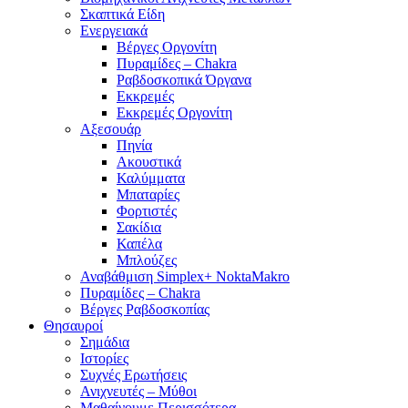
Σκαπτικά Είδη
Ενεργειακά
Βέργες Οργονίτη
Πυραμίδες – Chakra
Ραβδοσκοπικά Όργανα
Εκκρεμές
Εκκρεμές Οργονίτη
Αξεσουάρ
Πηνία
Ακουστικά
Καλύμματα
Μπαταρίες
Φορτιστές
Σακίδια
Καπέλα
Μπλούζες
Αναβάθμιση Simplex+ NoktaMakro
Πυραμίδες – Chakra
Βέργες Ραβδοσκοπίας
Θησαυροί
Σημάδια
Ιστορίες
Συχνές Ερωτήσεις
Ανιχνευτές – Μύθοι
Μαθαίνουμε Περισσότερα