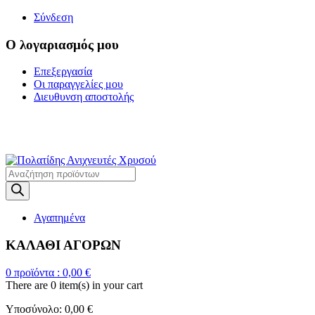
Σύνδεση
Ο λογαριασμός μου
Επεξεργασία
Οι παραγγελίες μου
Διευθυνση αποστολής
Η ΜΕΓΑΛΥΤΕΡΗ
ΓΚΑΜΑ ΑΝΙΧΝΕΥΤΩΝ ΜΕΤΑΛΛΩΝ
Products
search
Αγαπημένα
ΚΑΛΑΘΙ ΑΓΟΡΩΝ
0
προϊόντα :
0,00
€
There are
0 item(s)
in your cart
Υποσύνολο:
0,00
€