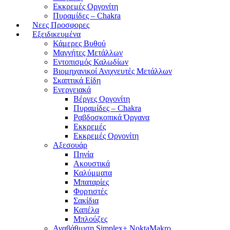
Εκκρεμές Οργονίτη
Πυραμίδες – Chakra
Νεες Προσφορες
Εξειδικευμένα
Κάμερες Βυθού
Μαγνήτες Μετάλλων
Εντοπισμός Καλωδίων
Βιομηχανικοί Ανιχνευτές Μετάλλων
Σκαπτικά Είδη
Ενεργειακά
Βέργες Οργονίτη
Πυραμίδες – Chakra
Ραβδοσκοπικά Όργανα
Εκκρεμές
Εκκρεμές Οργονίτη
Αξεσουάρ
Πηνία
Ακουστικά
Καλύμματα
Μπαταρίες
Φορτιστές
Σακίδια
Καπέλα
Μπλούζες
Αναβάθμιση Simplex+ NoktaMakro