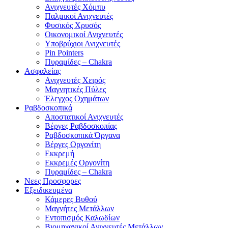
Ανιχνευτές Χόμπυ
Παλμικοί Ανιχνευτές
Φυσικός Χρυσός
Οικονομικοί Ανιχνευτές
Υποβρύχιοι Ανιχνευτές
Pin Pointers
Πυραμίδες – Chakra
Ασφαλείας
Ανιχνευτές Χειρός
Μαγνητικές Πύλες
Έλεγχος Οχημάτων
Ραβδοσκοπικά
Αποστατικοί Ανιχνευτές
Βέργες Ραβδοσκοπίας
Ραβδοσκοπικά Όργανα
Βέργες Οργονίτη
Εκκρεμή
Εκκρεμές Οργονίτη
Πυραμίδες – Chakra
Νεες Προσφορες
Εξειδικευμένα
Κάμερες Βυθού
Μαγνήτες Μετάλλων
Εντοπισμός Καλωδίων
Βιομηχανικοί Ανιχνευτές Μετάλλων