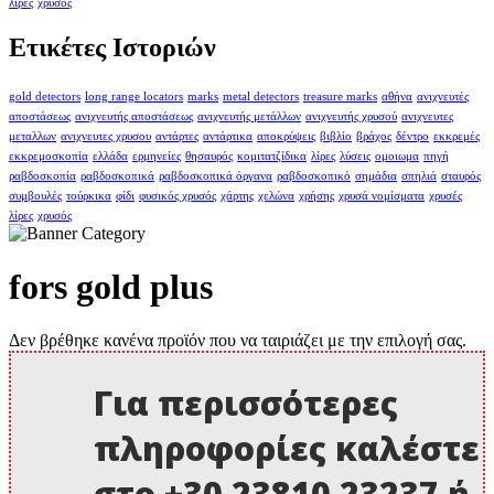
λίρες
χρυσός
Ετικέτες Ιστοριών
gold detectors
long range locators
marks
metal detectors
treasure marks
αθήνα
ανιχνευτές
αποστάσεως
ανιχνευτής αποστάσεως
ανιχνευτής μετάλλων
ανιχνευτής χρυσού
ανιχνευτες
μεταλλων
ανιχνευτες χρυσου
αντάρτες
αντάρτικα
αποκρύψεις
βιβλίο
βράχος
δέντρο
εκκρεμές
εκκρεμοσκοπία
ελλάδα
ερμηνείες
θησαυρός
κομιτατζίδικα
λίρες
λύσεις
ομοιωμα
πηγή
ραβδοσκοπία
ραβδοσκοπικά
ραβδοσκοπικά όργανα
ραβδοσκοπικό
σημάδια
σπηλιά
σταυρός
συμβουλές
τούρκικα
φίδι
φυσικός χρυσός
χάρτης
χελώνα
χρήσης
χρυσά νομίσματα
χρυσές
λίρες
χρυσός
fors gold plus
Δεν βρέθηκε κανένα προϊόν που να ταιριάζει με την επιλογή σας.
Για περισσότερες
πληροφορίες καλέστε
στο +30 23810 23237 ή