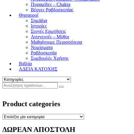
Πυραμίδες – Chakra
Βέργες Ραβδοσκοπίας
Θησαυροί
Σημάδια
Ιστορίες
Συχνές Ερωτήσεις
Ανιχνευτές – Μύθοι
Μαθαίνουμε Περισσότερα
Νομίσματα
Ραβδοσκοπία
Συμβουλές Χρήσης
Βιβλία
ΑΔΕΙΑ ΚΑΤΟΧΗΣ
Product categories
ΔΩΡΕΑΝ ΑΠΟΣΤΟΛΗ