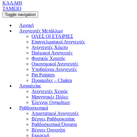
ΚΑΛΑΘΙ
ΤΑΜΕΙΟ
Toggle navigation
Αρχική
Ανιχνευτές Μετάλλων
ΟΛΕΣ ΟΙ ΕΤΑΙΡΙΕΣ
Επαγγελματικοί Ανιχνευτές
Ανιχνευτές Χόμπυ
Παλμικοί Ανιχνευτές
Φυσικός Χρυσός
Οικονομικοί Ανιχνευτές
Υποβρύχιοι Ανιχνευτές
Pin Pointers
Πυραμίδες – Chakra
Ασφαλείας
Ανιχνευτές Χειρός
Μαγνητικές Πύλες
Έλεγχος Οχημάτων
Ραβδοσκοπικά
Αποστατικοί Ανιχνευτές
Βέργες Ραβδοσκοπίας
Ραβδοσκοπικά Όργανα
Βέργες Οργονίτη
Εκκρεμή