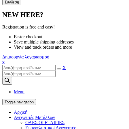
NEW HERE?
Registration is free and easy!
Faster checkout
Save multiple shipping addresses
View and track orders and more
Δημιουργία λογαριασμού
x
X
Products
search
Menu
Toggle navigation
Αρχική
Ανιχνευτές Μετάλλων
ΟΛΕΣ ΟΙ ΕΤΑΙΡΙΕΣ
Επαγγελματικοί Ανιχνευτές