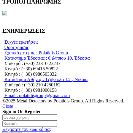
ΤΡΟΠΟΙ ΠΛΗΡΩΜΗΣ
ΕΝΗΜΕΡΩΣΕΙΣ
| Συχνές ερωτήσεις
| Όροι χρήσης
| Σχετικά με εμάς : Polatidis Group
| Κατάστημα Έδεσσας : Φιλίππου 10, Έδεσσα
| Σταθερό : (+30) 23810 23237
| Κινητό : (+30) 69415 50822
| Κινητό : (+30) 6986503332
| Κατάστημα Αθήνας : Τζαβέλλα 141, Νίκαια
| Σταθερό : (+30) 210 4250162
| Κινητό : (+30) 6981000158
| Email : polatidisgroup@gmail.com
©2025 Metal Detectors by Polatidis Group. All Rights Reserved.
Close
Sign in Or Register
Ξεχάσατε τον κωδικό σας;