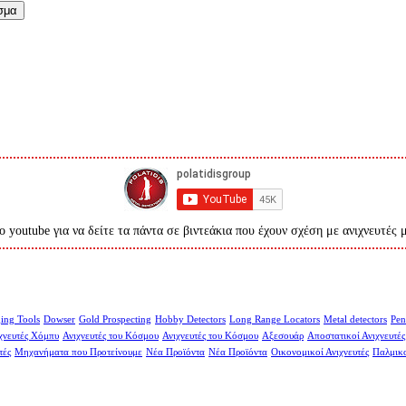
σμα
ο youtube για να δείτε τα πάντα σε βιντεάκια που έχουν σχέση με ανιχνευτές 
ing Tools
Dowser
Gold Prospecting
Hobby Detectors
Long Range Locators
Metal detectors
Pen
χνευτές Χόμπυ
Ανιχνευτές του Κόσμου
Ανιχνευτές του Κόσμου
Αξεσουάρ
Αποστατικοί Ανιχνευτές
τές
Μηχανήματα που Προτείνουμε
Νέα Προϊόντα
Νέα Προϊόντα
Οικονομικοί Ανιχνευτές
Παλμικο