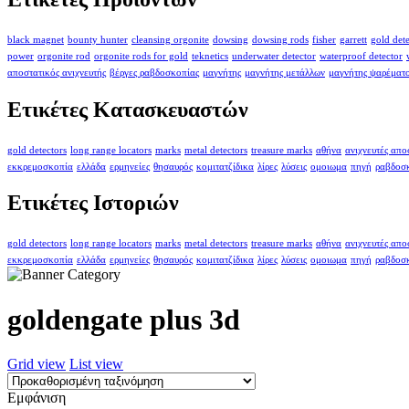
black magnet
bounty hunter
cleansing orgonite
dowsing
dowsing rods
fisher
garrett
gold det
power
orgonite rod
orgonite rods for gold
teknetics
underwater detector
waterproof detector
αποστατικός ανιχνευτής
βέργες ραβδοσκοπίας
μαγνήτης
μαγνήτης μετάλλων
μαγνήτης ψαρέματ
Ετικέτες Κατασκευαστών
gold detectors
long range locators
marks
metal detectors
treasure marks
αθήνα
ανιχνευτές απ
εκκρεμοσκοπία
ελλάδα
ερμηνείες
θησαυρός
κομιτατζίδικα
λίρες
λύσεις
ομοιωμα
πηγή
ραβδοσ
Ετικέτες Ιστοριών
gold detectors
long range locators
marks
metal detectors
treasure marks
αθήνα
ανιχνευτές απ
εκκρεμοσκοπία
ελλάδα
ερμηνείες
θησαυρός
κομιτατζίδικα
λίρες
λύσεις
ομοιωμα
πηγή
ραβδοσ
goldengate plus 3d
Grid view
List view
Εμφάνιση