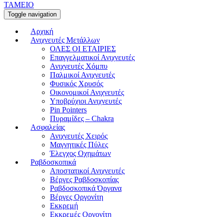
ΤΑΜΕΙΟ
Toggle navigation
Αρχική
Ανιχνευτές Μετάλλων
ΟΛΕΣ ΟΙ ΕΤΑΙΡΙΕΣ
Επαγγελματικοί Ανιχνευτές
Ανιχνευτές Χόμπυ
Παλμικοί Ανιχνευτές
Φυσικός Χρυσός
Οικονομικοί Ανιχνευτές
Υποβρύχιοι Ανιχνευτές
Pin Pointers
Πυραμίδες – Chakra
Ασφαλείας
Ανιχνευτές Χειρός
Μαγνητικές Πύλες
Έλεγχος Οχημάτων
Ραβδοσκοπικά
Αποστατικοί Ανιχνευτές
Βέργες Ραβδοσκοπίας
Ραβδοσκοπικά Όργανα
Βέργες Οργονίτη
Εκκρεμή
Εκκρεμές Οργονίτη