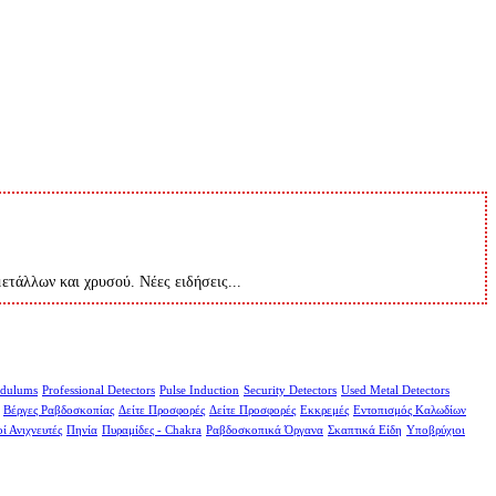
μετάλλων και χρυσού. Νέες ειδήσεις...
dulums
Professional Detectors
Pulse Induction
Security Detectors
Used Metal Detectors
Βέργες Ραβδοσκοπίας
Δείτε Προσφορές
Δείτε Προσφορές
Εκκρεμές
Εντοπισμός Καλωδίων
ί Ανιχνευτές
Πηνία
Πυραμίδες - Chakra
Ραβδοσκοπικά Όργανα
Σκαπτικά Είδη
Υποβρύχιοι