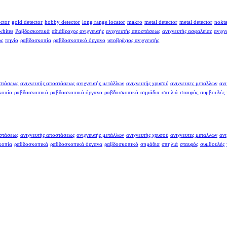
ector
gold detector
hobby detector
long range locator
makro
metal detector
metal detector
nokt
whites
Ραβδοσκοπικά
αδιάβροχος ανιχνευτής
ανιχνευτής αποστάσεως
ανιχνευτής ασφαλείας
ανιχν
ος
πηνίο
ραβδοσκοπία
ραβδοσκοπικό όργανο
υποβρύχιος ανιχνευτής
οστάσεως
ανιχνευτής αποστάσεως
ανιχνευτής μετάλλων
ανιχνευτής χρυσού
ανιχνευτες μεταλλων
ανι
κοπία
ραβδοσκοπικά
ραβδοσκοπικά όργανα
ραβδοσκοπικό
σημάδια
σπηλιά
σταυρός
συμβουλές
οστάσεως
ανιχνευτής αποστάσεως
ανιχνευτής μετάλλων
ανιχνευτής χρυσού
ανιχνευτες μεταλλων
ανι
κοπία
ραβδοσκοπικά
ραβδοσκοπικά όργανα
ραβδοσκοπικό
σημάδια
σπηλιά
σταυρός
συμβουλές