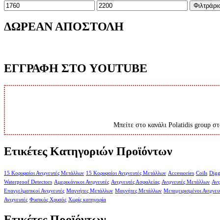
Ελάχιστη
Μέγιστη
Φιλτράρι
τιμή
τιμή
ΔΩΡΕΑΝ ΑΠΟΣΤΟΛΗ
ΕΓΓΡΑΦΗ ΣΤΟ YOUTUBE
Μπείτε στο κανάλι Polatidis group στ
Ετικέτες Κατηγοριών Προϊόντων
15 Κορυφαίοι Ανιχνευτές Μετάλλων
15 Κορυφαίοι Ανιχνευτές Μετάλλων
Accessories
Coils
Digg
Waterproof Detectors
Αμερικάνικοι Ανιχνευτές
Ανιχνευτές Ασφαλείας
Ανιχνευτές Μετάλλων
Ανι
Επαγγελματικοί Ανιχνευτές
Μαγνήτες Μετάλλων
Μαγνήτες Μετάλλων
Μεταχειρισμένοι Ανιχνευ
Ανιχνευτές
Φυσικός Χρυσός
Χωρίς κατηγορία
Ετικέτες Προϊόντων