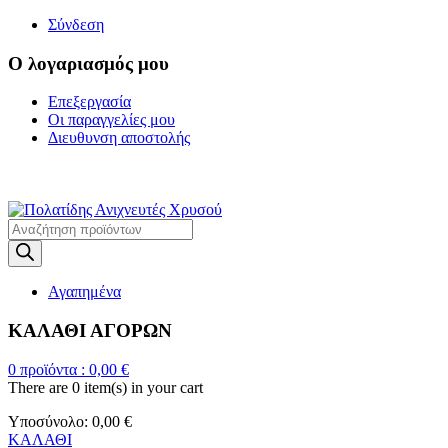
Σύνδεση
Ο λογαριασμός μου
Επεξεργασία
Οι παραγγελίες μου
Διευθυνση αποστολής
Η ΜΕΓΑΛΥΤΕΡΗ ΓΚΑΜΑ Α
Products
search
Αγαπημένα
ΚΑΛΑΘΙ ΑΓΟΡΩΝ
0
προϊόντα :
0,00
€
There are
0 item(s)
in your cart
Υποσύνολο:
0,00
€
ΚΑΛΑΘΙ