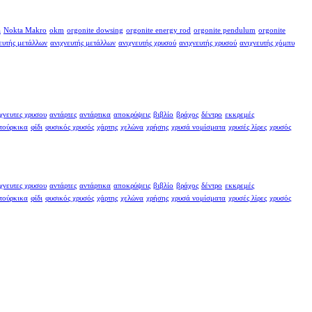
a
Nokta Makro
okm
orgonite dowsing
orgonite energy rod
orgonite pendulum
orgonite
ευτής μετάλλων
ανιχνευτής μετάλλων
ανιχνευτής χρυσού
ανιχνευτής χρυσού
ανιχνευτής χόμπυ
χνευτες χρυσου
αντάρτες
αντάρτικα
αποκρύψεις
βιβλίο
βράχος
δέντρο
εκκρεμές
τούρκικα
φίδι
φυσικός χρυσός
χάρτης
χελώνα
χρήσης
χρυσά νομίσματα
χρυσές λίρες
χρυσός
χνευτες χρυσου
αντάρτες
αντάρτικα
αποκρύψεις
βιβλίο
βράχος
δέντρο
εκκρεμές
τούρκικα
φίδι
φυσικός χρυσός
χάρτης
χελώνα
χρήσης
χρυσά νομίσματα
χρυσές λίρες
χρυσός