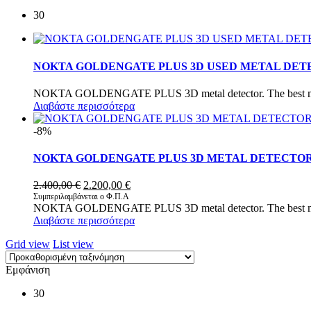
30
NOKTA GOLDENGATE PLUS 3D USED METAL DE
NOKTA GOLDENGATE PLUS 3D metal detector. The best metal d
Διαβάστε περισσότερα
-8%
NOKTA GOLDENGATE PLUS 3D METAL DETECTOR 
Original
Η
2.400,00
€
2.200,00
€
price
τρέχουσα
Συμπεριλαμβάνεται ο Φ.Π.Α
NOKTA GOLDENGATE PLUS 3D metal detector. The best metal d
was:
τιμή
Διαβάστε περισσότερα
2.400,00 €.
είναι:
2.200,00 €.
Grid view
List view
Εμφάνιση
30