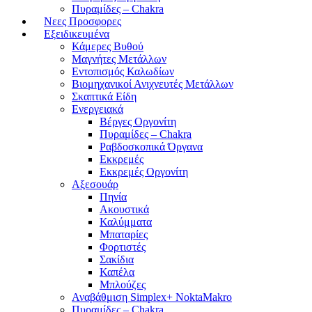
Πυραμίδες – Chakra
Νεες Προσφορες
Εξειδικευμένα
Κάμερες Βυθού
Μαγνήτες Μετάλλων
Εντοπισμός Καλωδίων
Βιομηχανικοί Ανιχνευτές Μετάλλων
Σκαπτικά Είδη
Ενεργειακά
Βέργες Οργονίτη
Πυραμίδες – Chakra
Ραβδοσκοπικά Όργανα
Εκκρεμές
Εκκρεμές Οργονίτη
Αξεσουάρ
Πηνία
Ακουστικά
Καλύμματα
Μπαταρίες
Φορτιστές
Σακίδια
Καπέλα
Μπλούζες
Αναβάθμιση Simplex+ NoktaMakro
Πυραμίδες – Chakra