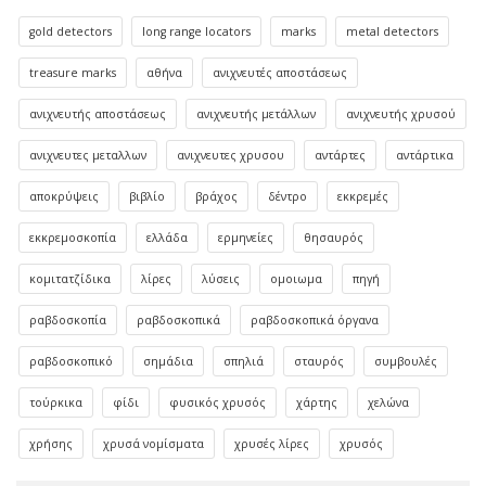
gold detectors
long range locators
marks
metal detectors
treasure marks
αθήνα
ανιχνευτές αποστάσεως
ανιχνευτής αποστάσεως
ανιχνευτής μετάλλων
ανιχνευτής χρυσού
ανιχνευτες μεταλλων
ανιχνευτες χρυσου
αντάρτες
αντάρτικα
αποκρύψεις
βιβλίο
βράχος
δέντρο
εκκρεμές
εκκρεμοσκοπία
ελλάδα
ερμηνείες
θησαυρός
κομιτατζίδικα
λίρες
λύσεις
ομοιωμα
πηγή
ραβδοσκοπία
ραβδοσκοπικά
ραβδοσκοπικά όργανα
ραβδοσκοπικό
σημάδια
σπηλιά
σταυρός
συμβουλές
τούρκικα
φίδι
φυσικός χρυσός
χάρτης
χελώνα
χρήσης
χρυσά νομίσματα
χρυσές λίρες
χρυσός