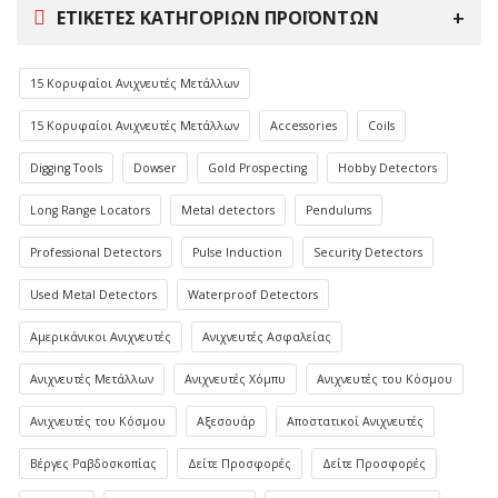
ΕΤΙΚΈΤΕΣ ΚΑΤΗΓΟΡΙΏΝ ΠΡΟΪΌΝΤΩΝ
15 Κορυφαίοι Ανιχνευτές Μετάλλων
15 Κορυφαίοι Ανιχνευτές Μετάλλων
Accessories
Coils
Digging Tools
Dowser
Gold Prospecting
Hobby Detectors
Long Range Locators
Metal detectors
Pendulums
Professional Detectors
Pulse Induction
Security Detectors
Used Metal Detectors
Waterproof Detectors
Αμερικάνικοι Ανιχνευτές
Ανιχνευτές Ασφαλείας
Ανιχνευτές Μετάλλων
Ανιχνευτές Χόμπυ
Ανιχνευτές του Κόσμου
Ανιχνευτές του Κόσμου
Αξεσουάρ
Αποστατικοί Ανιχνευτές
Βέργες Ραβδοσκοπίας
Δείτε Προσφορές
Δείτε Προσφορές