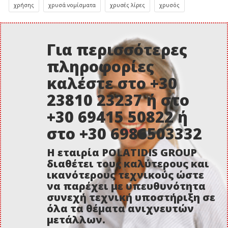
χρήσης
χρυσά νομίσματα
χρυσές λίρες
χρυσός
Για περισσότερες
πληροφορίες
καλέστε στο +30
23810 23237 ή στο
+30 69415 50822 ή
στο +30 6986503332
Η εταιρία POLATIDIS GROUP
διαθέτει τους καλύτερους και
ικανότερους τεχνικούς ώστε
να παρέχει με υπευθυνότητα
συνεχή τεχνική υποστήριξη σε
όλα τα θέματα ανιχνευτών
μετάλλων.