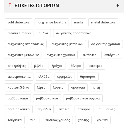
ΕΤΙΚΈΤΕΣ ΙΣΤΟΡΙΏΝ
gold detectors
long range locators
marks
metal detectors
treasure marks
αθήνα
ανιχνευτές αποστάσεως
ανιχνευτής αποστάσεως
ανιχνευτής μετάλλων
ανιχνευτής χρυσού
ανιχνευτες μεταλλων
ανιχνευτες χρυσου
αντάρτες
αντάρτικα
αποκρύψεις
βιβλίο
βράχος
δέντρο
εκκρεμές
εκκρεμοσκοπία
ελλάδα
ερμηνείες
θησαυρός
κομιτατζίδικα
λίρες
λύσεις
ομοιωμα
πηγή
ραβδοσκοπία
ραβδοσκοπικά
ραβδοσκοπικά όργανα
ραβδοσκοπικό
σημάδια
σπηλιά
σταυρός
συμβουλές
τούρκικα
φίδι
φυσικός χρυσός
χάρτης
χελώνα