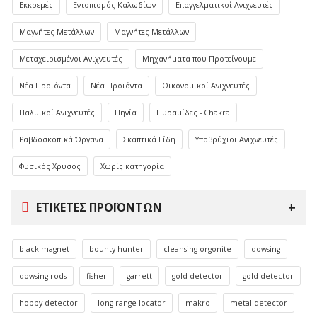
Εκκρεμές
Εντοπισμός Καλωδίων
Επαγγελματικοί Ανιχνευτές
Μαγνήτες Μετάλλων
Μαγνήτες Μετάλλων
Μεταχειρισμένοι Ανιχνευτές
Μηχανήματα που Προτείνουμε
Νέα Προϊόντα
Νέα Προϊόντα
Οικονομικοί Ανιχνευτές
Παλμικοί Ανιχνευτές
Πηνία
Πυραμίδες - Chakra
Ραβδοσκοπικά Όργανα
Σκαπτικά Είδη
Υποβρύχιοι Ανιχνευτές
Φυσικός Χρυσός
Χωρίς κατηγορία
ΕΤΙΚΈΤΕΣ ΠΡΟΪΌΝΤΩΝ
black magnet
bounty hunter
cleansing orgonite
dowsing
dowsing rods
fisher
garrett
gold detector
gold detector
hobby detector
long range locator
makro
metal detector