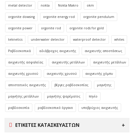
metal detector
nokta
Nokta Makro
okm
orgonite dowsing
orgonite energy rod
orgonite pendulum
orgonite power
orgonite rod
orgonite rods for gold
teknetics
underwater detector
waterproof detector
whites
Ραβδοσκοπικά
αδιάβροχος ανιχνευτής
ανιχνευτής αποστάσεως
ανιχνευτής ασφαλείας
ανιχνευτής μετάλλων
ανιχνευτής μετάλλων
ανιχνευτής χρυσού
ανιχνευτής χρυσού
ανιχνευτής χόμπυ
αποστατικός ανιχνευτής
βέργες ραβδοσκοπίας
μαγνήτης
μαγνήτης μετάλλων
μαγνήτης ψαρέματος
πηνίο
ραβδοσκοπία
ραβδοσκοπικό όργανο
υποβρύχιος ανιχνευτής
ΕΤΙΚΈΤΕΣ ΚΑΤΑΣΚΕΥΑΣΤΏΝ