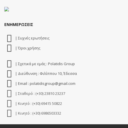
ΕΝΗΜΕΡΩΣΕΙΣ
| Συχνές ερωτήσεις
| Όροι χρήσης
| Σχετικά με εμάς : Polatidis Group
| Διεύθυνση : Φιλίππου 10, Έδεσσα
| Email : polatidisgroup@gmail.com
| Σταθερό : (+30) 23810 23237
| Κινητό : (+30) 69415 50822
| Κινητό : (+30) 6986503332