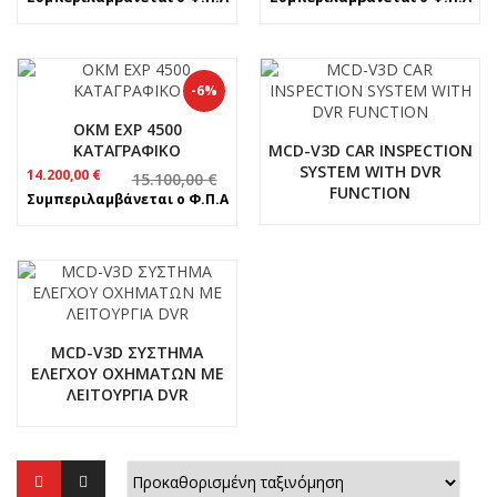
was:
τιμή
was:
τιμή
18.000,00 €.
είναι:
15.100,00 €.
είναι:
17.500,00 €.
14.200,00 €.
-6%
OKM EXP 4500
ΚΑΤΑΓΡΑΦΙΚΟ
MCD-V3D CAR INSPECTION
SYSTEM WITH DVR
Original
Η
14.200,00
€
15.100,00
€
FUNCTION
price
τρέχουσα
Συμπεριλαμβάνεται ο Φ.Π.Α
was:
τιμή
15.100,00 €.
είναι:
14.200,00 €.
MCD-V3D ΣΥΣΤΗΜΑ
ΕΛΕΓΧΟΥ ΟΧΗΜΑΤΩΝ ΜΕ
ΛΕΙΤΟΥΡΓΙΑ DVR