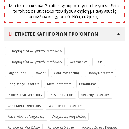
Μπείτε στο κανάλι Polatidis group στο youtube για να δείτε
τα πάντα σε βιντεάκια που έχουν σχέση με ανιχνευτές
μετάλλων και χρυσού. Νέες ειδήσεις...
ΕΤΙΚΈΤΕΣ ΚΑΤΗΓΟΡΙΏΝ ΠΡΟΪΌΝΤΩΝ
15 Κορυφαίοι Ανιχνευτές Μετάλλων
15 Κορυφαίοι Ανιχνευτές Μετάλλων
Accessories
Coils
Digging Tools
Dowser
Gold Prospecting
Hobby Detectors
Long Range Locators
Metal detectors
Pendulums
Professional Detectors
Pulse Induction
Security Detectors
Used Metal Detectors
Waterproof Detectors
Αμερικάνικοι Ανιχνευτές
Ανιχνευτές Ασφαλείας
Ανιχνευτές Μετάλλων
Ανιχνευτές Χόμπυ
Ανιχνευτές του Κόσμου