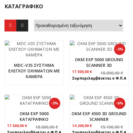
ΚΑΤΑΓΡΑΦΙΚΌ
-3%
OKM EXP 5000 GROUND
MDC-V3S ΣΥΣΤΗΜΑ
SCANNER 3D
ΕΛΕΓΧΟΥ ΟΧΗΜΑΤΩΝ ΜΕ
Original
Η
17.500,00
€
18.000,00
€
ΚΑΜΕΡΑ
price
τρέχουσα
Συμπεριλαμβάνεται ο Φ.Π.Α
was:
τιμή
18.000,00 €.
είναι:
17.500,00 €.
-3%
-6%
OKM EXP 5000
OKM EXP 4500 3D GROUND
ΚΑΤΑΓΡΑΦΙΚΟ
SCANNER
Original
Η
Original
Η
17.500,00
€
14.200,00
€
18.000,00
€
15.100,00
€
price
τρέχουσα
price
τρέχουσα
Συμπεριλαμβάνεται ο Φ.Π.Α
Συμπεριλαμβάνεται ο Φ.Π.Α