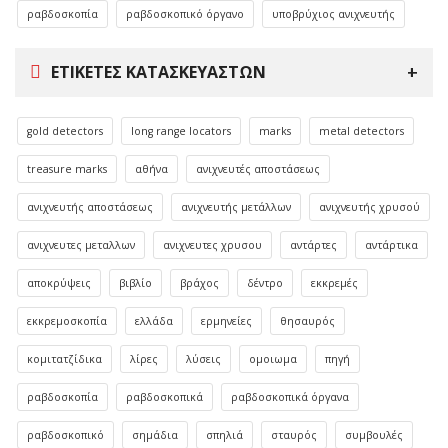
ραβδοσκοπία
ραβδοσκοπικό όργανο
υποβρύχιος ανιχνευτής
ΕΤΙΚΈΤΕΣ ΚΑΤΑΣΚΕΥΑΣΤΏΝ
gold detectors
long range locators
marks
metal detectors
treasure marks
αθήνα
ανιχνευτές αποστάσεως
ανιχνευτής αποστάσεως
ανιχνευτής μετάλλων
ανιχνευτής χρυσού
ανιχνευτες μεταλλων
ανιχνευτες χρυσου
αντάρτες
αντάρτικα
αποκρύψεις
βιβλίο
βράχος
δέντρο
εκκρεμές
εκκρεμοσκοπία
ελλάδα
ερμηνείες
θησαυρός
κομιτατζίδικα
λίρες
λύσεις
ομοιωμα
πηγή
ραβδοσκοπία
ραβδοσκοπικά
ραβδοσκοπικά όργανα
ραβδοσκοπικό
σημάδια
σπηλιά
σταυρός
συμβουλές