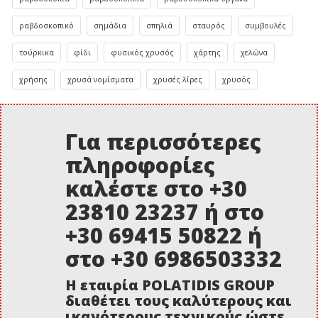
ραβδοσκοπικό
σημάδια
σπηλιά
σταυρός
συμβουλές
τούρκικα
φίδι
φυσικός χρυσός
χάρτης
χελώνα
χρήσης
χρυσά νομίσματα
χρυσές λίρες
χρυσός
Για περισσότερες
πληροφορίες
καλέστε στο +30
23810 23237 ή στο
+30 69415 50822 ή
στο +30 6986503332
Η εταιρία POLATIDIS GROUP
διαθέτει τους καλύτερους και
ικανότερους τεχνικούς ώστε