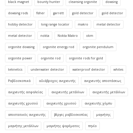
black magnet
bounty hunter
cleansing orgonite
dowsing
dowsing rods
fisher
garrett
gold detector
gold detector
hobby detector
long range locator
makro
metal detector
metal detector
nokta
Nokta Makro
okm
orgonite dowsing
orgonite energy rod
orgonite pendulum
orgonite power
orgonite rod
orgonite rods for gold
teknetics
underwater detector
waterproof detector
whites
Ραβδοσκοπικά
αδιάβροχος ανιχνευτής
ανιχνευτής αποστάσεως
ανιχνευτής ασφαλείας
ανιχνευτής μετάλλων
ανιχνευτής μετάλλων
ανιχνευτής χρυσού
ανιχνευτής χρυσού
ανιχνευτής χόμπυ
αποστατικός ανιχνευτής
βέργες ραβδοσκοπίας
μαγνήτης
μαγνήτης μετάλλων
μαγνήτης ψαρέματος
πηνίο