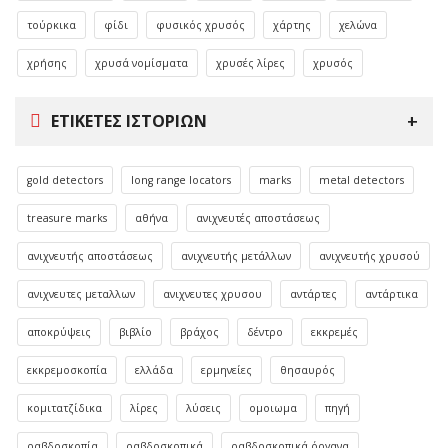
τούρκικα
φίδι
φυσικός χρυσός
χάρτης
χελώνα
χρήσης
χρυσά νομίσματα
χρυσές λίρες
χρυσός
ΕΤΙΚΈΤΕΣ ΙΣΤΟΡΙΏΝ
gold detectors
long range locators
marks
metal detectors
treasure marks
αθήνα
ανιχνευτές αποστάσεως
ανιχνευτής αποστάσεως
ανιχνευτής μετάλλων
ανιχνευτής χρυσού
ανιχνευτες μεταλλων
ανιχνευτες χρυσου
αντάρτες
αντάρτικα
αποκρύψεις
βιβλίο
βράχος
δέντρο
εκκρεμές
εκκρεμοσκοπία
ελλάδα
ερμηνείες
θησαυρός
κομιτατζίδικα
λίρες
λύσεις
ομοιωμα
πηγή
ραβδοσκοπία
ραβδοσκοπικά
ραβδοσκοπικά όργανα