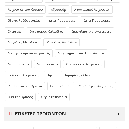
Ανιχνευτές του Κόσμου
Αξεσουάρ
Αποστατικοί Ανιχνευτές
Βέργες Ραβδοσκοπίας
Δείτε Προσφορές
Δείτε Προσφορές
Εκκρεμές
Εντοπισμός Καλωδίων
Επαγγελματικοί Ανιχνευτές
Μαγνήτες Μετάλλων
Μαγνήτες Μετάλλων
Μεταχειρισμένοι Ανιχνευτές
Μηχανήματα που Προτείνουμε
Νέα Προϊόντα
Νέα Προϊόντα
Οικονομικοί Ανιχνευτές
Παλμικοί Ανιχνευτές
Πηνία
Πυραμίδες - Chakra
Ραβδοσκοπικά Όργανα
Σκαπτικά Είδη
Υποβρύχιοι Ανιχνευτές
Φυσικός Χρυσός
Χωρίς κατηγορία
ΕΤΙΚΈΤΕΣ ΠΡΟΪΌΝΤΩΝ