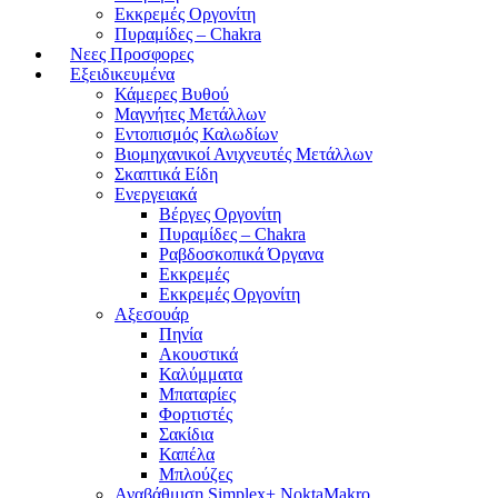
Εκκρεμές Οργονίτη
Πυραμίδες – Chakra
Νεες Προσφορες
Εξειδικευμένα
Κάμερες Βυθού
Μαγνήτες Μετάλλων
Εντοπισμός Καλωδίων
Βιομηχανικοί Ανιχνευτές Μετάλλων
Σκαπτικά Είδη
Ενεργειακά
Βέργες Οργονίτη
Πυραμίδες – Chakra
Ραβδοσκοπικά Όργανα
Εκκρεμές
Εκκρεμές Οργονίτη
Αξεσουάρ
Πηνία
Ακουστικά
Καλύμματα
Μπαταρίες
Φορτιστές
Σακίδια
Καπέλα
Μπλούζες
Αναβάθμιση Simplex+ NoktaMakro