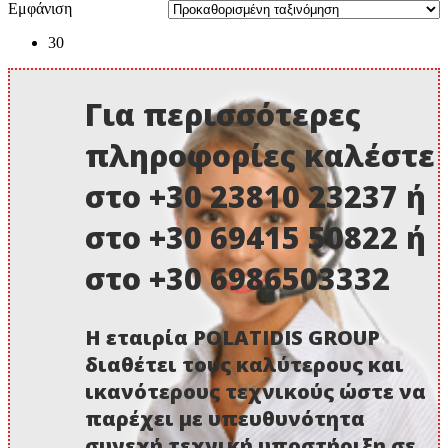
Εμφάνιση
30
Για περισσότερες
πληροφορίες καλέστε
στο +30 23810 23237 ή
στο +30 69415 50822 ή
στο +30 6986503332
Η εταιρία POLATIDIS GROUP
διαθέτει τους καλύτερους και
ικανότερους τεχνικούς ώστε να
παρέχει με υπευθυνότητα
συνεχή τεχνική υποστήριξη σε