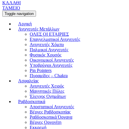
ΚΑΛΑΘΙ
ΤΑΜΕΙΟ
Toggle navigation
Αρχική
Ανιχνευτές Μετάλλων
ΟΛΕΣ ΟΙ ΕΤΑΙΡΙΕΣ
Επαγγελματικοί Ανιχνευτές
Ανιχνευτές Χόμπυ
Παλμικοί Ανιχνευτές
Φυσικός Χρυσός
Οικονομικοί Ανιχνευτές
Υποβρύχιοι Ανιχνευτές
Pin Pointers
Πυραμίδες – Chakra
Ασφαλείας
Ανιχνευτές Χειρός
Μαγνητικές Πύλες
Έλεγχος Οχημάτων
Ραβδοσκοπικά
Αποστατικοί Ανιχνευτές
Βέργες Ραβδοσκοπίας
Ραβδοσκοπικά Όργανα
Βέργες Οργονίτη
Εκκρεμή