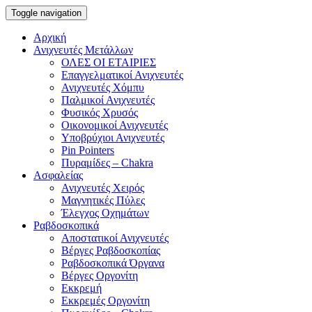
Toggle navigation
Αρχική
Ανιχνευτές Μετάλλων
ΟΛΕΣ ΟΙ ΕΤΑΙΡΙΕΣ
Επαγγελματικοί Ανιχνευτές
Ανιχνευτές Χόμπυ
Παλμικοί Ανιχνευτές
Φυσικός Χρυσός
Οικονομικοί Ανιχνευτές
Υποβρύχιοι Ανιχνευτές
Pin Pointers
Πυραμίδες – Chakra
Ασφαλείας
Ανιχνευτές Χειρός
Μαγνητικές Πύλες
Έλεγχος Οχημάτων
Ραβδοσκοπικά
Αποστατικοί Ανιχνευτές
Βέργες Ραβδοσκοπίας
Ραβδοσκοπικά Όργανα
Βέργες Οργονίτη
Εκκρεμή
Εκκρεμές Οργονίτη