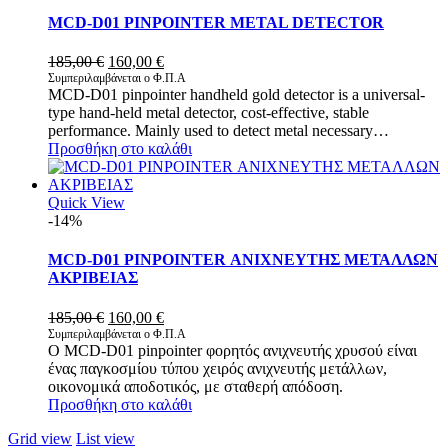
MCD-D01 PINPOINTER METAL DETECTOR
Original
Η
185,00
€
160,00
€
price
τρέχουσα
Συμπεριλαμβάνεται ο Φ.Π.Α
MCD-D01 pinpointer handheld gold detector is a universal-
was:
τιμή
type hand-held metal detector, cost-effective, stable
185,00 €.
είναι:
performance. Mainly used to detect metal necessary…
160,00 €.
Προσθήκη στο καλάθι
Quick View
-14%
MCD-D01 PINPOINTER ΑΝΙΧΝΕΥΤΗΣ ΜΕΤΑΛΛΩΝ
ΑΚΡΙΒΕΙΑΣ
Original
Η
185,00
€
160,00
€
price
τρέχουσα
Συμπεριλαμβάνεται ο Φ.Π.Α
Ο MCD-D01 pinpointer φορητός ανιχνευτής χρυσού είναι
was:
τιμή
ένας παγκοσμίου τύπου χειρός ανιχνευτής μετάλλων,
185,00 €.
είναι:
οικονομικά αποδοτικός, με σταθερή απόδοση.
160,00 €.
Προσθήκη στο καλάθι
Grid view
List view