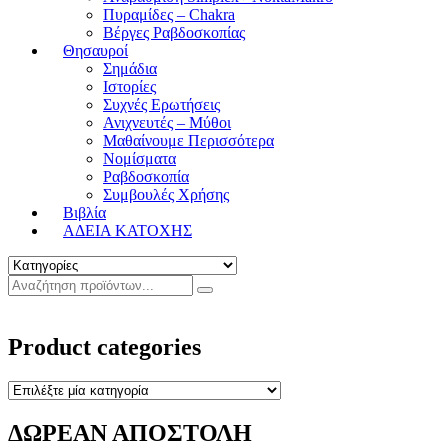
Πυραμίδες – Chakra
Βέργες Ραβδοσκοπίας
Θησαυροί
Σημάδια
Ιστορίες
Συχνές Ερωτήσεις
Ανιχνευτές – Μύθοι
Μαθαίνουμε Περισσότερα
Νομίσματα
Ραβδοσκοπία
Συμβουλές Χρήσης
Βιβλία
ΑΔΕΙΑ ΚΑΤΟΧΗΣ
Product categories
ΔΩΡΕΑΝ ΑΠΟΣΤΟΛΗ