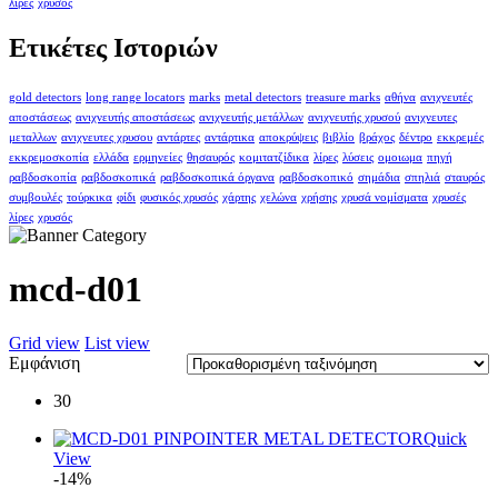
λίρες
χρυσός
Ετικέτες Ιστοριών
gold detectors
long range locators
marks
metal detectors
treasure marks
αθήνα
ανιχνευτές
αποστάσεως
ανιχνευτής αποστάσεως
ανιχνευτής μετάλλων
ανιχνευτής χρυσού
ανιχνευτες
μεταλλων
ανιχνευτες χρυσου
αντάρτες
αντάρτικα
αποκρύψεις
βιβλίο
βράχος
δέντρο
εκκρεμές
εκκρεμοσκοπία
ελλάδα
ερμηνείες
θησαυρός
κομιτατζίδικα
λίρες
λύσεις
ομοιωμα
πηγή
ραβδοσκοπία
ραβδοσκοπικά
ραβδοσκοπικά όργανα
ραβδοσκοπικό
σημάδια
σπηλιά
σταυρός
συμβουλές
τούρκικα
φίδι
φυσικός χρυσός
χάρτης
χελώνα
χρήσης
χρυσά νομίσματα
χρυσές
λίρες
χρυσός
mcd-d01
Grid view
List view
Εμφάνιση
30
Quick
View
-14%