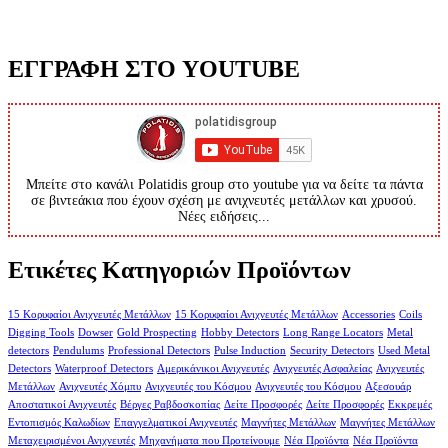
ΕΓΓΡΑΦΗ ΣΤΟ YOUTUBE
Μπείτε στο κανάλι Polatidis group στο youtube για να δείτε τα πάντα
σε βιντεάκια που έχουν σχέση με ανιχνευτές μετάλλων και χρυσού.
Νέες ειδήσεις...
Ετικέτες Κατηγοριών Προϊόντων
15 Κορυφαίοι Ανιχνευτές Μετάλλων
15 Κορυφαίοι Ανιχνευτές Μετάλλων
Accessories
Coils
Digging Tools
Dowser
Gold Prospecting
Hobby Detectors
Long Range Locators
Metal
detectors
Pendulums
Professional Detectors
Pulse Induction
Security Detectors
Used Metal
Detectors
Waterproof Detectors
Αμερικάνικοι Ανιχνευτές
Ανιχνευτές Ασφαλείας
Ανιχνευτές
Μετάλλων
Ανιχνευτές Χόμπυ
Ανιχνευτές του Κόσμου
Ανιχνευτές του Κόσμου
Αξεσουάρ
Αποστατικοί Ανιχνευτές
Βέργες Ραβδοσκοπίας
Δείτε Προσφορές
Δείτε Προσφορές
Εκκρεμές
Εντοπισμός Καλωδίων
Επαγγελματικοί Ανιχνευτές
Μαγνήτες Μετάλλων
Μαγνήτες Μετάλλων
Μεταχειρισμένοι Ανιχνευτές
Μηχανήματα που Προτείνουμε
Νέα Προϊόντα
Νέα Προϊόντα