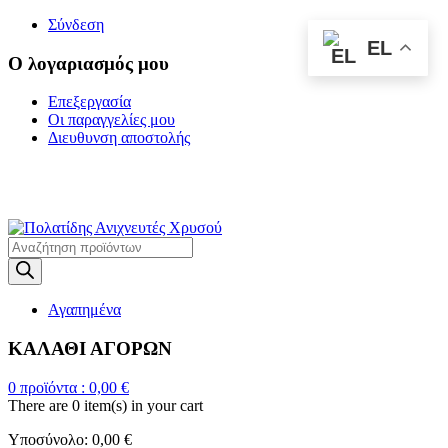
Σύνδεση
EL
Ο λογαριασμός μου
Επεξεργασία
Οι παραγγελίες μου
Διευθυνση αποστολής
Η ΜΕΓΑΛΥΤΕΡΗ
ΓΚΑΜΑ ΑΝΙΧΝΕΥΤΩΝ ΜΕΤΑΛΛΩΝ
Products
search
Αγαπημένα
ΚΑΛΑΘΙ ΑΓΟΡΩΝ
0
προϊόντα :
0,00
€
There are
0 item(s)
in your cart
Υποσύνολο:
0,00
€