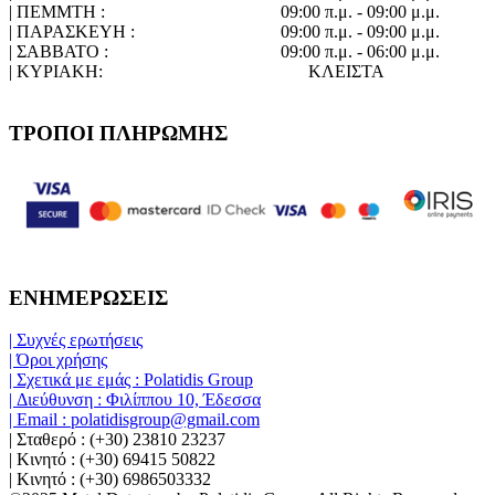
| ΠΕΜΜΤΗ :
09:00 π.μ. - 09:00 μ.μ.
| ΠΑΡΑΣΚΕΥΗ :
09:00 π.μ. - 09:00 μ.μ.
| ΣΑΒΒΑΤΟ :
09:00 π.μ. - 06:00 μ.μ.
| ΚΥΡΙΑΚΗ:
ΚΛΕΙΣΤΑ
ΤΡΟΠΟΙ ΠΛΗΡΩΜΗΣ
ΕΝΗΜΕΡΩΣΕΙΣ
| Συχνές ερωτήσεις
| Όροι χρήσης
| Σχετικά με εμάς : Polatidis Group
| Διεύθυνση : Φιλίππου 10, Έδεσσα
| Email : polatidisgroup@gmail.com
| Σταθερό : (+30) 23810 23237
| Κινητό : (+30) 69415 50822
| Κινητό : (+30) 6986503332