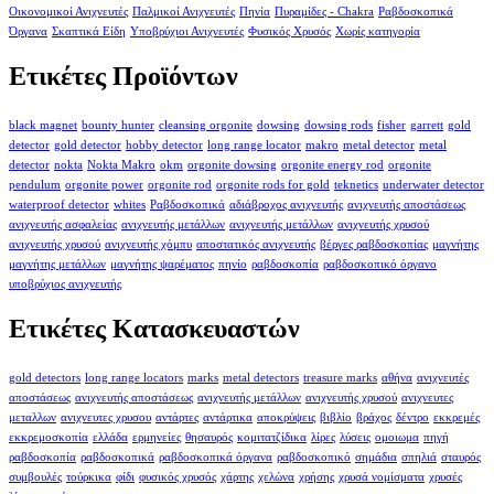
Οικονομικοί Ανιχνευτές
Παλμικοί Ανιχνευτές
Πηνία
Πυραμίδες - Chakra
Ραβδοσκοπικά
Όργανα
Σκαπτικά Είδη
Υποβρύχιοι Ανιχνευτές
Φυσικός Χρυσός
Χωρίς κατηγορία
Ετικέτες Προϊόντων
black magnet
bounty hunter
cleansing orgonite
dowsing
dowsing rods
fisher
garrett
gold
detector
gold detector
hobby detector
long range locator
makro
metal detector
metal
detector
nokta
Nokta Makro
okm
orgonite dowsing
orgonite energy rod
orgonite
pendulum
orgonite power
orgonite rod
orgonite rods for gold
teknetics
underwater detector
waterproof detector
whites
Ραβδοσκοπικά
αδιάβροχος ανιχνευτής
ανιχνευτής αποστάσεως
ανιχνευτής ασφαλείας
ανιχνευτής μετάλλων
ανιχνευτής μετάλλων
ανιχνευτής χρυσού
ανιχνευτής χρυσού
ανιχνευτής χόμπυ
αποστατικός ανιχνευτής
βέργες ραβδοσκοπίας
μαγνήτης
μαγνήτης μετάλλων
μαγνήτης ψαρέματος
πηνίο
ραβδοσκοπία
ραβδοσκοπικό όργανο
υποβρύχιος ανιχνευτής
Ετικέτες Κατασκευαστών
gold detectors
long range locators
marks
metal detectors
treasure marks
αθήνα
ανιχνευτές
αποστάσεως
ανιχνευτής αποστάσεως
ανιχνευτής μετάλλων
ανιχνευτής χρυσού
ανιχνευτες
μεταλλων
ανιχνευτες χρυσου
αντάρτες
αντάρτικα
αποκρύψεις
βιβλίο
βράχος
δέντρο
εκκρεμές
εκκρεμοσκοπία
ελλάδα
ερμηνείες
θησαυρός
κομιτατζίδικα
λίρες
λύσεις
ομοιωμα
πηγή
ραβδοσκοπία
ραβδοσκοπικά
ραβδοσκοπικά όργανα
ραβδοσκοπικό
σημάδια
σπηλιά
σταυρός
συμβουλές
τούρκικα
φίδι
φυσικός χρυσός
χάρτης
χελώνα
χρήσης
χρυσά νομίσματα
χρυσές