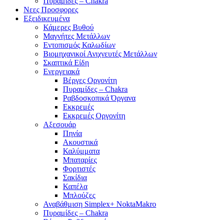
Πυραμίδες – Chakra
Νεες Προσφορες
Εξειδικευμένα
Κάμερες Βυθού
Μαγνήτες Μετάλλων
Εντοπισμός Καλωδίων
Βιομηχανικοί Ανιχνευτές Μετάλλων
Σκαπτικά Είδη
Ενεργειακά
Βέργες Οργονίτη
Πυραμίδες – Chakra
Ραβδοσκοπικά Όργανα
Εκκρεμές
Εκκρεμές Οργονίτη
Αξεσουάρ
Πηνία
Ακουστικά
Καλύμματα
Μπαταρίες
Φορτιστές
Σακίδια
Καπέλα
Μπλούζες
Αναβάθμιση Simplex+ NoktaMakro
Πυραμίδες – Chakra