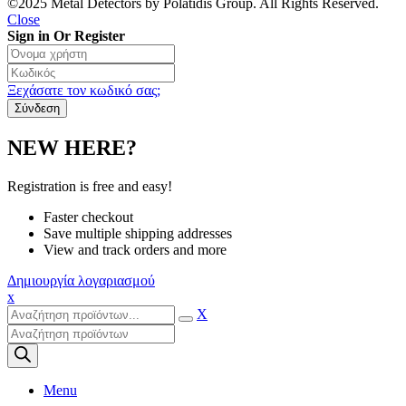
©2025 Metal Detectors by Polatidis Group. All Rights Reserved.
Close
Sign in Or Register
Ξεχάσατε τον κωδικό σας;
NEW HERE?
Registration is free and easy!
Faster checkout
Save multiple shipping addresses
View and track orders and more
Δημιουργία λογαριασμού
x
X
Products
search
Menu