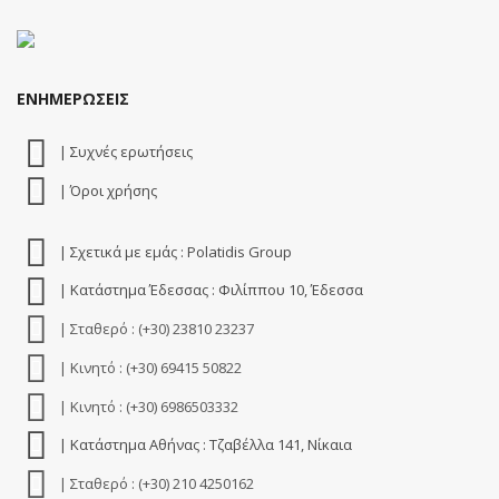
ΕΝΗΜΕΡΩΣΕΙΣ
| Συχνές ερωτήσεις
| Όροι χρήσης
| Σχετικά με εμάς : Polatidis Group
| Κατάστημα Έδεσσας : Φιλίππου 10, Έδεσσα
| Σταθερό : (+30) 23810 23237
| Κινητό : (+30) 69415 50822
| Κινητό : (+30) 6986503332
| Κατάστημα Αθήνας : Τζαβέλλα 141, Νίκαια
| Σταθερό : (+30) 210 4250162