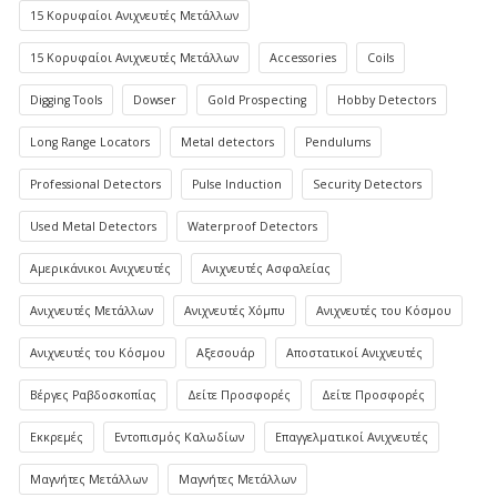
15 Κορυφαίοι Ανιχνευτές Μετάλλων
15 Κορυφαίοι Ανιχνευτές Μετάλλων
Accessories
Coils
Digging Tools
Dowser
Gold Prospecting
Hobby Detectors
Long Range Locators
Metal detectors
Pendulums
Professional Detectors
Pulse Induction
Security Detectors
Used Metal Detectors
Waterproof Detectors
Αμερικάνικοι Ανιχνευτές
Ανιχνευτές Ασφαλείας
Ανιχνευτές Μετάλλων
Ανιχνευτές Χόμπυ
Ανιχνευτές του Κόσμου
Ανιχνευτές του Κόσμου
Αξεσουάρ
Αποστατικοί Ανιχνευτές
Βέργες Ραβδοσκοπίας
Δείτε Προσφορές
Δείτε Προσφορές
Εκκρεμές
Εντοπισμός Καλωδίων
Επαγγελματικοί Ανιχνευτές
Μαγνήτες Μετάλλων
Μαγνήτες Μετάλλων