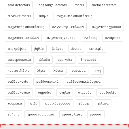
gold detectors
long range locators
marks
metal detectors
treasure marks
αθήνα
ανιχνευτές αποστάσεως
ανιχνευτής αποστάσεως
ανιχνευτής μετάλλων
ανιχνευτής χρυσού
ανιχνευτες μεταλλων
ανιχνευτες χρυσου
αντάρτες
αντάρτικα
αποκρύψεις
βιβλίο
βράχος
δέντρο
εκκρεμές
εκκρεμοσκοπία
ελλάδα
ερμηνείες
θησαυρός
κομιτατζίδικα
λίρες
λύσεις
ομοιωμα
πηγή
ραβδοσκοπία
ραβδοσκοπικά
ραβδοσκοπικά όργανα
ραβδοσκοπικό
σημάδια
σπηλιά
σταυρός
συμβουλές
τούρκικα
φίδι
φυσικός χρυσός
χάρτης
χελώνα
χρήσης
χρυσά νομίσματα
χρυσές λίρες
χρυσός