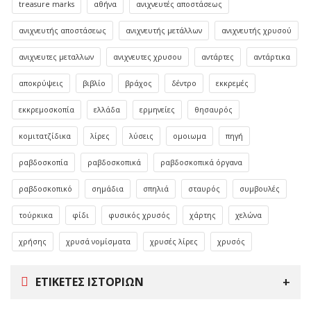
treasure marks
αθήνα
ανιχνευτές αποστάσεως
ανιχνευτής αποστάσεως
ανιχνευτής μετάλλων
ανιχνευτής χρυσού
ανιχνευτες μεταλλων
ανιχνευτες χρυσου
αντάρτες
αντάρτικα
αποκρύψεις
βιβλίο
βράχος
δέντρο
εκκρεμές
εκκρεμοσκοπία
ελλάδα
ερμηνείες
θησαυρός
κομιτατζίδικα
λίρες
λύσεις
ομοιωμα
πηγή
ραβδοσκοπία
ραβδοσκοπικά
ραβδοσκοπικά όργανα
ραβδοσκοπικό
σημάδια
σπηλιά
σταυρός
συμβουλές
τούρκικα
φίδι
φυσικός χρυσός
χάρτης
χελώνα
χρήσης
χρυσά νομίσματα
χρυσές λίρες
χρυσός
ΕΤΙΚΈΤΕΣ ΙΣΤΟΡΙΏΝ