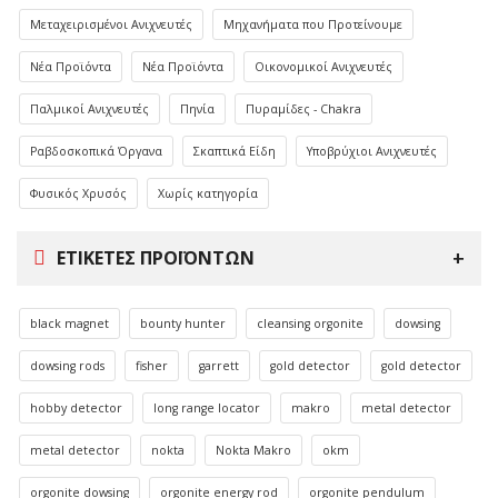
Μεταχειρισμένοι Ανιχνευτές
Μηχανήματα που Προτείνουμε
Νέα Προϊόντα
Νέα Προϊόντα
Οικονομικοί Ανιχνευτές
Παλμικοί Ανιχνευτές
Πηνία
Πυραμίδες - Chakra
Ραβδοσκοπικά Όργανα
Σκαπτικά Είδη
Υποβρύχιοι Ανιχνευτές
Φυσικός Χρυσός
Χωρίς κατηγορία
ΕΤΙΚΈΤΕΣ ΠΡΟΪΌΝΤΩΝ
black magnet
bounty hunter
cleansing orgonite
dowsing
dowsing rods
fisher
garrett
gold detector
gold detector
hobby detector
long range locator
makro
metal detector
metal detector
nokta
Nokta Makro
okm
orgonite dowsing
orgonite energy rod
orgonite pendulum