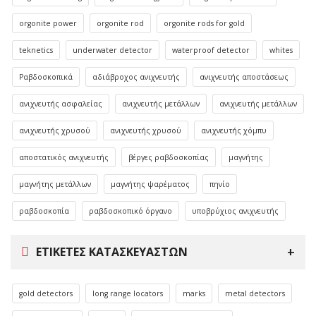
orgonite power
orgonite rod
orgonite rods for gold
teknetics
underwater detector
waterproof detector
whites
Ραβδοσκοπικά
αδιάβροχος ανιχνευτής
ανιχνευτής αποστάσεως
ανιχνευτής ασφαλείας
ανιχνευτής μετάλλων
ανιχνευτής μετάλλων
ανιχνευτής χρυσού
ανιχνευτής χρυσού
ανιχνευτής χόμπυ
αποστατικός ανιχνευτής
βέργες ραβδοσκοπίας
μαγνήτης
μαγνήτης μετάλλων
μαγνήτης ψαρέματος
πηνίο
ραβδοσκοπία
ραβδοσκοπικό όργανο
υποβρύχιος ανιχνευτής
ΕΤΙΚΈΤΕΣ ΚΑΤΑΣΚΕΥΑΣΤΏΝ
gold detectors
long range locators
marks
metal detectors