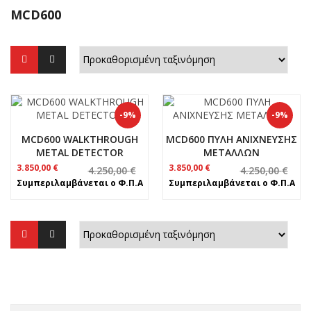
MCD600
-9%
-9%
MCD600 WALKTHROUGH
MCD600 ΠΥΛΗ ΑΝΙΧΝΕΥΣΗΣ
METAL DETECTOR
ΜΕΤΑΛΛΩΝ
Original
Η
Original
Η
3.850,00
€
3.850,00
€
4.250,00
€
4.250,00
€
price
τρέχουσα
price
τρέχουσα
Συμπεριλαμβάνεται ο Φ.Π.Α
Συμπεριλαμβάνεται ο Φ.Π.Α
was:
τιμή
was:
τιμή
4.250,00 €.
είναι:
4.250,00 €.
είναι:
3.850,00 €.
3.850,00 €.