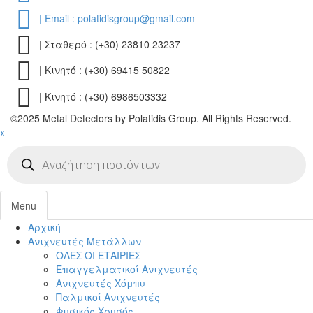
| Email : polatidisgroup@gmail.com
| Σταθερό : (+30) 23810 23237
| Κινητό : (+30) 69415 50822
| Κινητό : (+30) 6986503332
©2025 Metal Detectors by Polatidis Group. All Rights Reserved.
x
Products
search
Menu
Αρχική
Toggl
Ανιχνευτές Μετάλλων
navig
ΟΛΕΣ ΟΙ ΕΤΑΙΡΙΕΣ
Επαγγελματικοί Ανιχνευτές
Ανιχνευτές Χόμπυ
Παλμικοί Ανιχνευτές
Φυσικός Χρυσός