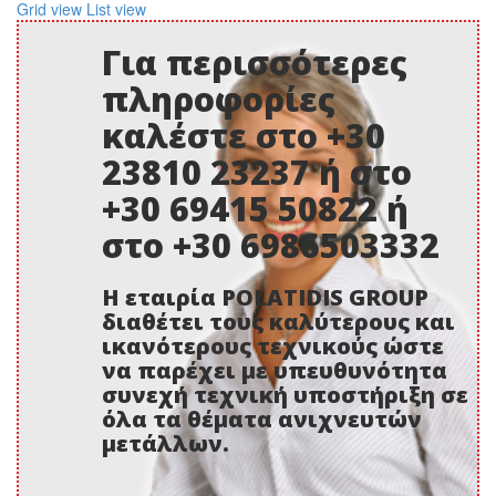
Grid view
List view
Για περισσότερες
πληροφορίες
καλέστε στο +30
23810 23237 ή στο
+30 69415 50822 ή
στο +30 6986503332
Η εταιρία POLATIDIS GROUP
διαθέτει τους καλύτερους και
ικανότερους τεχνικούς ώστε
να παρέχει με υπευθυνότητα
συνεχή τεχνική υποστήριξη σε
όλα τα θέματα ανιχνευτών
μετάλλων.