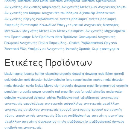
Security Detectors
Used Metal Detectors
Waterproof Detectors
Αμερικάνικοι
Ανιχνευτές
Ανιχνευτές Ασφαλείας
Ανιχνευτές Μετάλλων
Ανιχνευτές Χόμπυ
Ανιχνευτές του Κόσμου
Ανιχνευτές του Κόσμου
Αξεσουάρ
Αποστατικοί
Ανιχνευτές
Βέργες Ραβδοσκοπίας
Δείτε Προσφορές
Δείτε Προσφορές
Εκκρεμές
Εντοπισμός Καλωδίων
Επαγγελματικοί Ανιχνευτές
Μαγνήτες
Μετάλλων
Μαγνήτες Μετάλλων
Μεταχειρισμένοι Ανιχνευτές
Μηχανήματα
που Προτείνουμε
Νέα Προϊόντα
Νέα Προϊόντα
Οικονομικοί Ανιχνευτές
Παλμικοί Ανιχνευτές
Πηνία
Πυραμίδες - Chakra
Ραβδοσκοπικά Όργανα
Σκαπτικά Είδη
Υποβρύχιοι Ανιχνευτές
Φυσικός Χρυσός
Χωρίς κατηγορία
Ετικέτες Προϊόντων
black magnet
bounty hunter
cleansing orgonite
dowsing
dowsing rods
fisher
garrett
gold detector
gold detector
hobby detector
long range locator
makro
metal detector
metal detector
nokta
Nokta Makro
okm
orgonite dowsing
orgonite energy rod
orgonite
pendulum
orgonite power
orgonite rod
orgonite rods for gold
teknetics
underwater
detector
waterproof detector
whites
Ραβδοσκοπικά
αδιάβροχος ανιχνευτής
ανιχνευτής αποστάσεως
ανιχνευτής ασφαλείας
ανιχνευτής μετάλλων
ανιχνευτής μετάλλων
ανιχνευτής χρυσού
ανιχνευτής χρυσού
ανιχνευτής
χόμπυ
αποστατικός ανιχνευτής
βέργες ραβδοσκοπίας
μαγνήτης
μαγνήτης
μετάλλων
μαγνήτης ψαρέματος
πηνίο
ραβδοσκοπία
ραβδοσκοπικό όργανο
υποβρύχιος ανιχνευτής