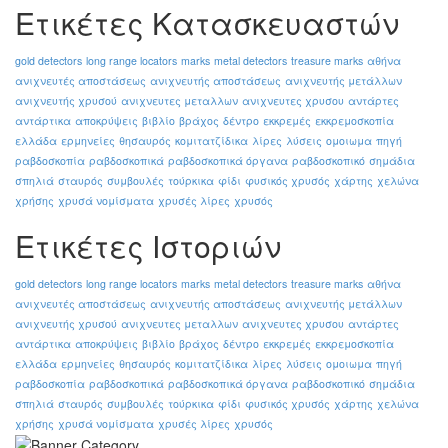
Ετικέτες Κατασκευαστών
gold detectors
long range locators
marks
metal detectors
treasure marks
αθήνα
ανιχνευτές αποστάσεως
ανιχνευτής αποστάσεως
ανιχνευτής μετάλλων
ανιχνευτής χρυσού
ανιχνευτες μεταλλων
ανιχνευτες χρυσου
αντάρτες
αντάρτικα
αποκρύψεις
βιβλίο
βράχος
δέντρο
εκκρεμές
εκκρεμοσκοπία
ελλάδα
ερμηνείες
θησαυρός
κομιτατζίδικα
λίρες
λύσεις
ομοιωμα
πηγή
ραβδοσκοπία
ραβδοσκοπικά
ραβδοσκοπικά όργανα
ραβδοσκοπικό
σημάδια
σπηλιά
σταυρός
συμβουλές
τούρκικα
φίδι
φυσικός χρυσός
χάρτης
χελώνα
χρήσης
χρυσά νομίσματα
χρυσές λίρες
χρυσός
Ετικέτες Ιστοριών
gold detectors
long range locators
marks
metal detectors
treasure marks
αθήνα
ανιχνευτές αποστάσεως
ανιχνευτής αποστάσεως
ανιχνευτής μετάλλων
ανιχνευτής χρυσού
ανιχνευτες μεταλλων
ανιχνευτες χρυσου
αντάρτες
αντάρτικα
αποκρύψεις
βιβλίο
βράχος
δέντρο
εκκρεμές
εκκρεμοσκοπία
ελλάδα
ερμηνείες
θησαυρός
κομιτατζίδικα
λίρες
λύσεις
ομοιωμα
πηγή
ραβδοσκοπία
ραβδοσκοπικά
ραβδοσκοπικά όργανα
ραβδοσκοπικό
σημάδια
σπηλιά
σταυρός
συμβουλές
τούρκικα
φίδι
φυσικός χρυσός
χάρτης
χελώνα
χρήσης
χρυσά νομίσματα
χρυσές λίρες
χρυσός