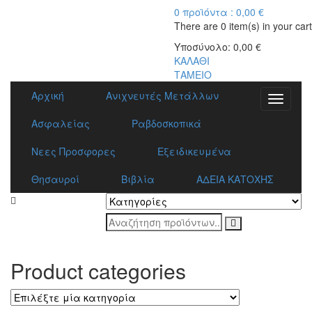
0
προϊόντα :
0,00
€
There are
0 item(s)
in your cart
Υποσύνολο:
0,00
€
ΚΑΛΑΘΙ
ΤΑΜΕΙΟ
Αρχική
Ανιχνευτές Μετάλλων
Toggle
navigati
Ασφαλείας
Ραβδοσκοπικά
Νεες Προσφορες
Εξειδικευμένα
Θησαυροί
Βιβλία
ΑΔΕΙΑ ΚΑΤΟΧΗΣ
Product categories