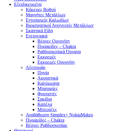
Εξειδικευμένα
Κάμερες Βυθού
Μαγνήτες Μετάλλων
Εντοπισμός Καλωδίων
Βιομηχανικοί Ανιχνευτές Μετάλλων
Σκαπτικά Είδη
Ενεργειακά
Βέργες Οργονίτη
Πυραμίδες – Chakra
Ραβδοσκοπικά Όργανα
Εκκρεμές
Εκκρεμές Οργονίτη
Αξεσουάρ
Πηνία
Ακουστικά
Καλύμματα
Μπαταρίες
Φορτιστές
Σακίδια
Καπέλα
Μπλούζες
Αναβάθμιση Simplex+ NoktaMakro
Πυραμίδες – Chakra
Βέργες Ραβδοσκοπίας
Θησαυροί