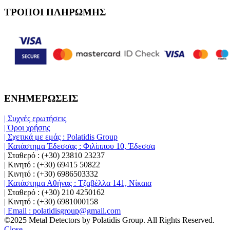
ΤΡΟΠΟΙ ΠΛΗΡΩΜΗΣ
ΕΝΗΜΕΡΩΣΕΙΣ
| Συχνές ερωτήσεις
| Όροι χρήσης
| Σχετικά με εμάς : Polatidis Group
| Κατάστημα Έδεσσας : Φιλίππου 10, Έδεσσα
| Σταθερό : (+30) 23810 23237
| Κινητό : (+30) 69415 50822
| Κινητό : (+30) 6986503332
| Κατάστημα Αθήνας : Τζαβέλλα 141, Νίκαια
| Σταθερό : (+30) 210 4250162
| Κινητό : (+30) 6981000158
| Email : polatidisgroup@gmail.com
©2025 Metal Detectors by Polatidis Group. All Rights Reserved.
Close