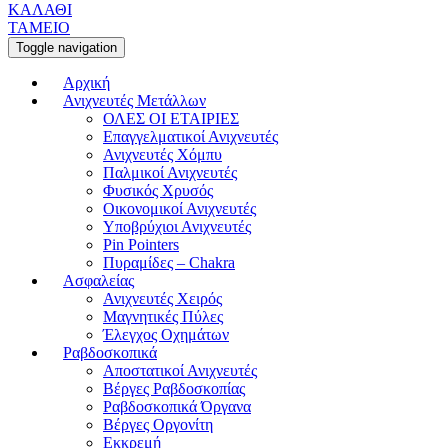
ΚΑΛΑΘΙ
ΤΑΜΕΙΟ
Toggle navigation
Αρχική
Ανιχνευτές Μετάλλων
ΟΛΕΣ ΟΙ ΕΤΑΙΡΙΕΣ
Επαγγελματικοί Ανιχνευτές
Ανιχνευτές Χόμπυ
Παλμικοί Ανιχνευτές
Φυσικός Χρυσός
Οικονομικοί Ανιχνευτές
Υποβρύχιοι Ανιχνευτές
Pin Pointers
Πυραμίδες – Chakra
Ασφαλείας
Ανιχνευτές Χειρός
Μαγνητικές Πύλες
Έλεγχος Οχημάτων
Ραβδοσκοπικά
Αποστατικοί Ανιχνευτές
Βέργες Ραβδοσκοπίας
Ραβδοσκοπικά Όργανα
Βέργες Οργονίτη
Εκκρεμή