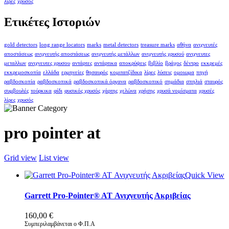
λίρες
χρυσός
Ετικέτες Ιστοριών
gold detectors
long range locators
marks
metal detectors
treasure marks
αθήνα
ανιχνευτές
αποστάσεως
ανιχνευτής αποστάσεως
ανιχνευτής μετάλλων
ανιχνευτής χρυσού
ανιχνευτες
μεταλλων
ανιχνευτες χρυσου
αντάρτες
αντάρτικα
αποκρύψεις
βιβλίο
βράχος
δέντρο
εκκρεμές
εκκρεμοσκοπία
ελλάδα
ερμηνείες
θησαυρός
κομιτατζίδικα
λίρες
λύσεις
ομοιωμα
πηγή
ραβδοσκοπία
ραβδοσκοπικά
ραβδοσκοπικά όργανα
ραβδοσκοπικό
σημάδια
σπηλιά
σταυρός
συμβουλές
τούρκικα
φίδι
φυσικός χρυσός
χάρτης
χελώνα
χρήσης
χρυσά νομίσματα
χρυσές
λίρες
χρυσός
pro pointer at
Grid view
List view
Quick View
Garrett Pro-Pointer® AT Ανιχνευτής Ακριβείας
160,00
€
Συμπεριλαμβάνεται ο Φ.Π.Α