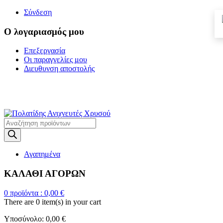
Σύνδεση
Ο λογαριασμός μου
Επεξεργασία
Οι παραγγελίες μου
Διευθυνση αποστολής
Η ΜΕΓΑΛΥΤΕΡΗ
ΓΚΑΜΑ ΑΝΙΧΝΕΥΤΩΝ ΜΕΤΑΛΛΩΝ
Products
search
Αγαπημένα
ΚΑΛΑΘΙ ΑΓΟΡΩΝ
0
προϊόντα :
0,00
€
There are
0 item(s)
in your cart
Υποσύνολο:
0,00
€