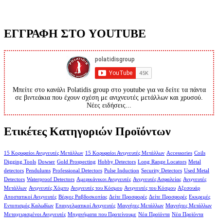
ΕΓΓΡΑΦΗ ΣΤΟ YOUTUBE
Μπείτε στο κανάλι Polatidis group στο youtube για να δείτε τα πάντα
σε βιντεάκια που έχουν σχέση με ανιχνευτές μετάλλων και χρυσού.
Νέες ειδήσεις...
Ετικέτες Κατηγοριών Προϊόντων
15 Κορυφαίοι Ανιχνευτές Μετάλλων
15 Κορυφαίοι Ανιχνευτές Μετάλλων
Accessories
Coils
Digging Tools
Dowser
Gold Prospecting
Hobby Detectors
Long Range Locators
Metal
detectors
Pendulums
Professional Detectors
Pulse Induction
Security Detectors
Used Metal
Detectors
Waterproof Detectors
Αμερικάνικοι Ανιχνευτές
Ανιχνευτές Ασφαλείας
Ανιχνευτές
Μετάλλων
Ανιχνευτές Χόμπυ
Ανιχνευτές του Κόσμου
Ανιχνευτές του Κόσμου
Αξεσουάρ
Αποστατικοί Ανιχνευτές
Βέργες Ραβδοσκοπίας
Δείτε Προσφορές
Δείτε Προσφορές
Εκκρεμές
Εντοπισμός Καλωδίων
Επαγγελματικοί Ανιχνευτές
Μαγνήτες Μετάλλων
Μαγνήτες Μετάλλων
Μεταχειρισμένοι Ανιχνευτές
Μηχανήματα που Προτείνουμε
Νέα Προϊόντα
Νέα Προϊόντα