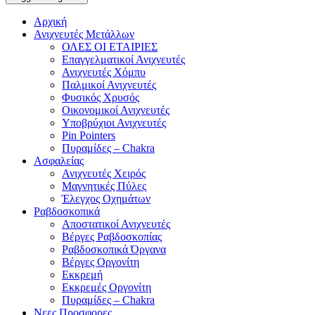
Αρχική
Ανιχνευτές Μετάλλων
ΟΛΕΣ ΟΙ ΕΤΑΙΡΙΕΣ
Επαγγελματικοί Ανιχνευτές
Ανιχνευτές Χόμπυ
Παλμικοί Ανιχνευτές
Φυσικός Χρυσός
Οικονομικοί Ανιχνευτές
Υποβρύχιοι Ανιχνευτές
Pin Pointers
Πυραμίδες – Chakra
Ασφαλείας
Ανιχνευτές Χειρός
Μαγνητικές Πύλες
Έλεγχος Οχημάτων
Ραβδοσκοπικά
Αποστατικοί Ανιχνευτές
Βέργες Ραβδοσκοπίας
Ραβδοσκοπικά Όργανα
Βέργες Οργονίτη
Εκκρεμή
Εκκρεμές Οργονίτη
Πυραμίδες – Chakra
Νεες Προσφορες