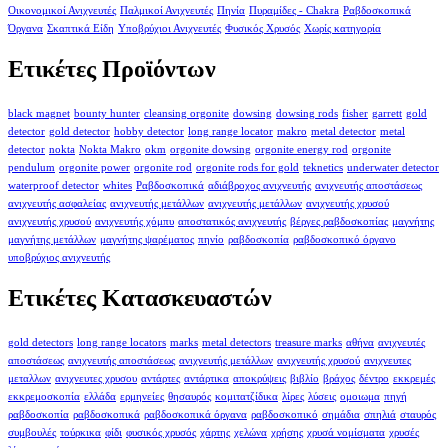
Οικονομικοί Ανιχνευτές
Παλμικοί Ανιχνευτές
Πηνία
Πυραμίδες - Chakra
Ραβδοσκοπικά
Όργανα
Σκαπτικά Είδη
Υποβρύχιοι Ανιχνευτές
Φυσικός Χρυσός
Χωρίς κατηγορία
Ετικέτες Προϊόντων
black magnet
bounty hunter
cleansing orgonite
dowsing
dowsing rods
fisher
garrett
gold
detector
gold detector
hobby detector
long range locator
makro
metal detector
metal
detector
nokta
Nokta Makro
okm
orgonite dowsing
orgonite energy rod
orgonite
pendulum
orgonite power
orgonite rod
orgonite rods for gold
teknetics
underwater detector
waterproof detector
whites
Ραβδοσκοπικά
αδιάβροχος ανιχνευτής
ανιχνευτής αποστάσεως
ανιχνευτής ασφαλείας
ανιχνευτής μετάλλων
ανιχνευτής μετάλλων
ανιχνευτής χρυσού
ανιχνευτής χρυσού
ανιχνευτής χόμπυ
αποστατικός ανιχνευτής
βέργες ραβδοσκοπίας
μαγνήτης
μαγνήτης μετάλλων
μαγνήτης ψαρέματος
πηνίο
ραβδοσκοπία
ραβδοσκοπικό όργανο
υποβρύχιος ανιχνευτής
Ετικέτες Κατασκευαστών
gold detectors
long range locators
marks
metal detectors
treasure marks
αθήνα
ανιχνευτές
αποστάσεως
ανιχνευτής αποστάσεως
ανιχνευτής μετάλλων
ανιχνευτής χρυσού
ανιχνευτες
μεταλλων
ανιχνευτες χρυσου
αντάρτες
αντάρτικα
αποκρύψεις
βιβλίο
βράχος
δέντρο
εκκρεμές
εκκρεμοσκοπία
ελλάδα
ερμηνείες
θησαυρός
κομιτατζίδικα
λίρες
λύσεις
ομοιωμα
πηγή
ραβδοσκοπία
ραβδοσκοπικά
ραβδοσκοπικά όργανα
ραβδοσκοπικό
σημάδια
σπηλιά
σταυρός
συμβουλές
τούρκικα
φίδι
φυσικός χρυσός
χάρτης
χελώνα
χρήσης
χρυσά νομίσματα
χρυσές