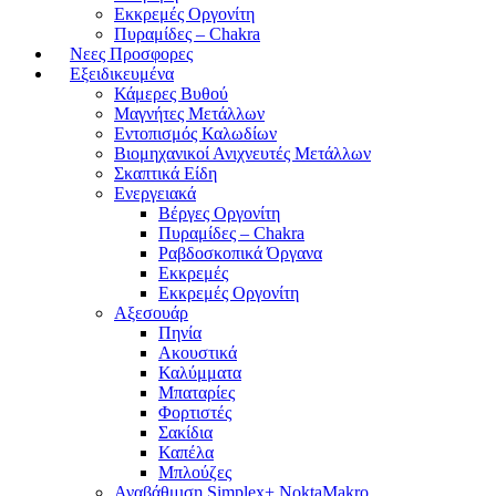
Εκκρεμές Οργονίτη
Πυραμίδες – Chakra
Νεες Προσφορες
Εξειδικευμένα
Κάμερες Βυθού
Μαγνήτες Μετάλλων
Εντοπισμός Καλωδίων
Βιομηχανικοί Ανιχνευτές Μετάλλων
Σκαπτικά Είδη
Ενεργειακά
Βέργες Οργονίτη
Πυραμίδες – Chakra
Ραβδοσκοπικά Όργανα
Εκκρεμές
Εκκρεμές Οργονίτη
Αξεσουάρ
Πηνία
Ακουστικά
Καλύμματα
Μπαταρίες
Φορτιστές
Σακίδια
Καπέλα
Μπλούζες
Αναβάθμιση Simplex+ NoktaMakro