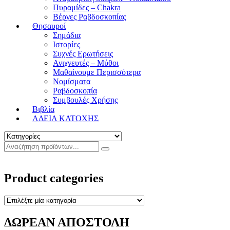
Πυραμίδες – Chakra
Βέργες Ραβδοσκοπίας
Θησαυροί
Σημάδια
Ιστορίες
Συχνές Ερωτήσεις
Ανιχνευτές – Μύθοι
Μαθαίνουμε Περισσότερα
Νομίσματα
Ραβδοσκοπία
Συμβουλές Χρήσης
Βιβλία
ΑΔΕΙΑ ΚΑΤΟΧΗΣ
Product categories
ΔΩΡΕΑΝ ΑΠΟΣΤΟΛΗ