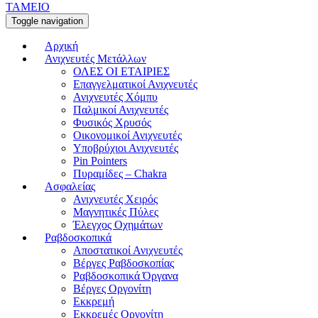
ΤΑΜΕΙΟ
Toggle navigation
Αρχική
Ανιχνευτές Μετάλλων
ΟΛΕΣ ΟΙ ΕΤΑΙΡΙΕΣ
Επαγγελματικοί Ανιχνευτές
Ανιχνευτές Χόμπυ
Παλμικοί Ανιχνευτές
Φυσικός Χρυσός
Οικονομικοί Ανιχνευτές
Υποβρύχιοι Ανιχνευτές
Pin Pointers
Πυραμίδες – Chakra
Ασφαλείας
Ανιχνευτές Χειρός
Μαγνητικές Πύλες
Έλεγχος Οχημάτων
Ραβδοσκοπικά
Αποστατικοί Ανιχνευτές
Βέργες Ραβδοσκοπίας
Ραβδοσκοπικά Όργανα
Βέργες Οργονίτη
Εκκρεμή
Εκκρεμές Οργονίτη