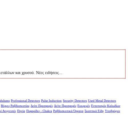
μετάλλων και χρυσού. Νέες ειδήσεις...
dulums
Professional Detectors
Pulse Induction
Security Detectors
Used Metal Detectors
Βέργες Ραβδοσκοπίας
Δείτε Προσφορές
Δείτε Προσφορές
Εκκρεμές
Εντοπισμός Καλωδίων
ί Ανιχνευτές
Πηνία
Πυραμίδες - Chakra
Ραβδοσκοπικά Όργανα
Σκαπτικά Είδη
Υποβρύχιοι