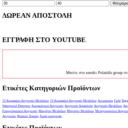
Ελάχιστη
Μέγιστη
Φιλτράρι
τιμή
τιμή
ΔΩΡΕΑΝ ΑΠΟΣΤΟΛΗ
ΕΓΓΡΑΦΗ ΣΤΟ YOUTUBE
Μπείτε στο κανάλι Polatidis group στ
Ετικέτες Κατηγοριών Προϊόντων
15 Κορυφαίοι Ανιχνευτές Μετάλλων
15 Κορυφαίοι Ανιχνευτές Μετάλλων
Accessories
Coils
Digg
Waterproof Detectors
Αμερικάνικοι Ανιχνευτές
Ανιχνευτές Ασφαλείας
Ανιχνευτές Μετάλλων
Ανι
Επαγγελματικοί Ανιχνευτές
Μαγνήτες Μετάλλων
Μαγνήτες Μετάλλων
Μεταχειρισμένοι Ανιχνευ
Ανιχνευτές
Φυσικός Χρυσός
Χωρίς κατηγορία
Ετικέτες Προϊόντων