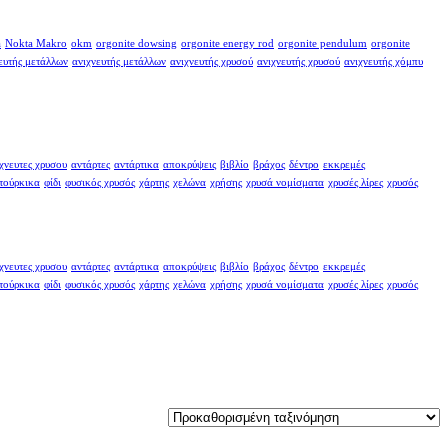
a
Nokta Makro
okm
orgonite dowsing
orgonite energy rod
orgonite pendulum
orgonite
ευτής μετάλλων
ανιχνευτής μετάλλων
ανιχνευτής χρυσού
ανιχνευτής χρυσού
ανιχνευτής χόμπυ
χνευτες χρυσου
αντάρτες
αντάρτικα
αποκρύψεις
βιβλίο
βράχος
δέντρο
εκκρεμές
τούρκικα
φίδι
φυσικός χρυσός
χάρτης
χελώνα
χρήσης
χρυσά νομίσματα
χρυσές λίρες
χρυσός
χνευτες χρυσου
αντάρτες
αντάρτικα
αποκρύψεις
βιβλίο
βράχος
δέντρο
εκκρεμές
τούρκικα
φίδι
φυσικός χρυσός
χάρτης
χελώνα
χρήσης
χρυσά νομίσματα
χρυσές λίρες
χρυσός