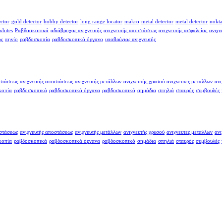
ector
gold detector
hobby detector
long range locator
makro
metal detector
metal detector
nokt
whites
Ραβδοσκοπικά
αδιάβροχος ανιχνευτής
ανιχνευτής αποστάσεως
ανιχνευτής ασφαλείας
ανιχν
ος
πηνίο
ραβδοσκοπία
ραβδοσκοπικό όργανο
υποβρύχιος ανιχνευτής
οστάσεως
ανιχνευτής αποστάσεως
ανιχνευτής μετάλλων
ανιχνευτής χρυσού
ανιχνευτες μεταλλων
ανι
κοπία
ραβδοσκοπικά
ραβδοσκοπικά όργανα
ραβδοσκοπικό
σημάδια
σπηλιά
σταυρός
συμβουλές
οστάσεως
ανιχνευτής αποστάσεως
ανιχνευτής μετάλλων
ανιχνευτής χρυσού
ανιχνευτες μεταλλων
ανι
κοπία
ραβδοσκοπικά
ραβδοσκοπικά όργανα
ραβδοσκοπικό
σημάδια
σπηλιά
σταυρός
συμβουλές