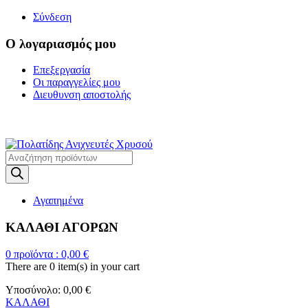
Σύνδεση
Ο λογαριασμός μου
Επεξεργασία
Οι παραγγελίες μου
Διευθυνση αποστολής
Η ΜΕΓΑΛΥΤΕΡΗ ΓΚΑΜΑ Α
Products
search
Αγαπημένα
ΚΑΛΑΘΙ ΑΓΟΡΩΝ
0
προϊόντα :
0,00
€
There are
0 item(s)
in your cart
Υποσύνολο:
0,00
€
ΚΑΛΑΘΙ