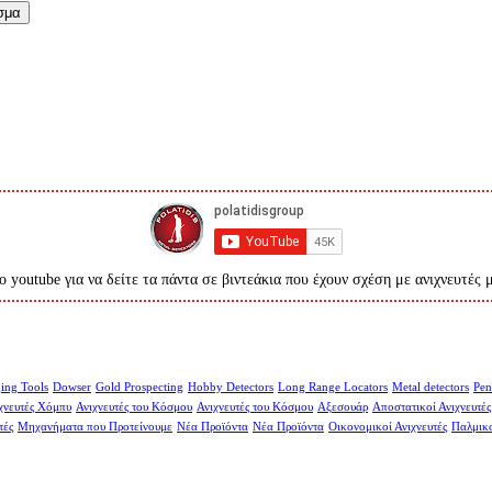
σμα
ο youtube για να δείτε τα πάντα σε βιντεάκια που έχουν σχέση με ανιχνευτές 
ing Tools
Dowser
Gold Prospecting
Hobby Detectors
Long Range Locators
Metal detectors
Pen
χνευτές Χόμπυ
Ανιχνευτές του Κόσμου
Ανιχνευτές του Κόσμου
Αξεσουάρ
Αποστατικοί Ανιχνευτές
τές
Μηχανήματα που Προτείνουμε
Νέα Προϊόντα
Νέα Προϊόντα
Οικονομικοί Ανιχνευτές
Παλμικο