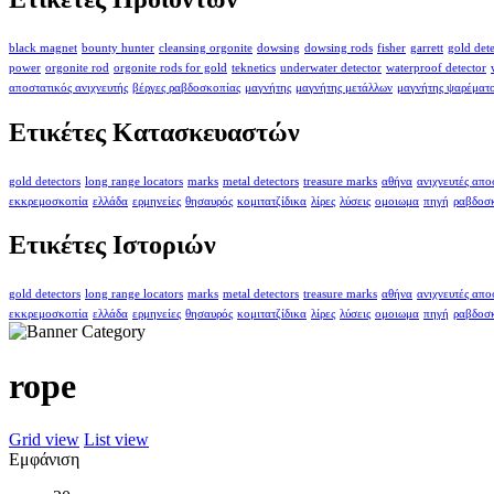
black magnet
bounty hunter
cleansing orgonite
dowsing
dowsing rods
fisher
garrett
gold det
power
orgonite rod
orgonite rods for gold
teknetics
underwater detector
waterproof detector
αποστατικός ανιχνευτής
βέργες ραβδοσκοπίας
μαγνήτης
μαγνήτης μετάλλων
μαγνήτης ψαρέματ
Ετικέτες Κατασκευαστών
gold detectors
long range locators
marks
metal detectors
treasure marks
αθήνα
ανιχνευτές απ
εκκρεμοσκοπία
ελλάδα
ερμηνείες
θησαυρός
κομιτατζίδικα
λίρες
λύσεις
ομοιωμα
πηγή
ραβδοσ
Ετικέτες Ιστοριών
gold detectors
long range locators
marks
metal detectors
treasure marks
αθήνα
ανιχνευτές απ
εκκρεμοσκοπία
ελλάδα
ερμηνείες
θησαυρός
κομιτατζίδικα
λίρες
λύσεις
ομοιωμα
πηγή
ραβδοσ
rope
Grid view
List view
Εμφάνιση