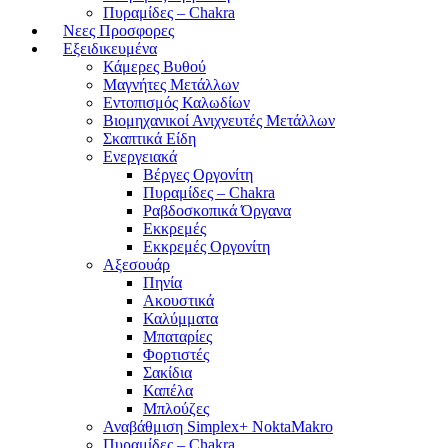
Πυραμίδες – Chakra
Νεες Προσφορες
Εξειδικευμένα
Κάμερες Βυθού
Μαγνήτες Μετάλλων
Εντοπισμός Καλωδίων
Βιομηχανικοί Ανιχνευτές Μετάλλων
Σκαπτικά Είδη
Ενεργειακά
Βέργες Οργονίτη
Πυραμίδες – Chakra
Ραβδοσκοπικά Όργανα
Εκκρεμές
Εκκρεμές Οργονίτη
Αξεσουάρ
Πηνία
Ακουστικά
Καλύμματα
Μπαταρίες
Φορτιστές
Σακίδια
Καπέλα
Μπλούζες
Αναβάθμιση Simplex+ NoktaMakro
Πυραμίδες – Chakra