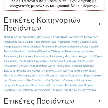
δείτε τα πάντα σε βιντεάκια που έχουν σχέση με
ανιχνευτές μετάλλων και χρυσού. Νέες ειδήσεις...
Ετικέτες Κατηγοριών
Προϊόντων
15 Κορυφαίοι Ανιχνευτές Μετάλλων
15 Κορυφαίοι Ανιχνευτές Μετάλλων
Accessories
Coils
Digging Tools
Dowser
Gold Prospecting
Hobby Detectors
Long
Range Locators
Metal detectors
Pendulums
Professional Detectors
Pulse Induction
Security Detectors
Used Metal Detectors
Waterproof Detectors
Αμερικάνικοι
Ανιχνευτές
Ανιχνευτές Ασφαλείας
Ανιχνευτές Μετάλλων
Ανιχνευτές Χόμπυ
Ανιχνευτές του Κόσμου
Ανιχνευτές του Κόσμου
Αξεσουάρ
Αποστατικοί
Ανιχνευτές
Βέργες Ραβδοσκοπίας
Δείτε Προσφορές
Δείτε Προσφορές
Εκκρεμές
Εντοπισμός Καλωδίων
Επαγγελματικοί Ανιχνευτές
Μαγνήτες
Μετάλλων
Μαγνήτες Μετάλλων
Μεταχειρισμένοι Ανιχνευτές
Μηχανήματα
που Προτείνουμε
Νέα Προϊόντα
Νέα Προϊόντα
Οικονομικοί Ανιχνευτές
Παλμικοί Ανιχνευτές
Πηνία
Πυραμίδες - Chakra
Ραβδοσκοπικά Όργανα
Σκαπτικά Είδη
Υποβρύχιοι Ανιχνευτές
Φυσικός Χρυσός
Χωρίς κατηγορία
Ετικέτες Προϊόντων