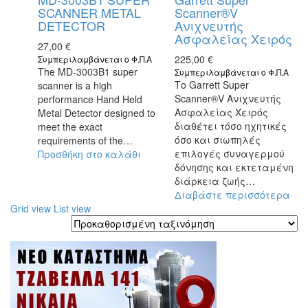
SCANNER METAL
Scanner®V
DETECTOR
Ανιχνευτής
Ασφαλείας Χειρός
27,00
€
225,00
€
Συμπεριλαμβάνεται ο Φ.Π.Α
The MD-3003B1 super
Συμπεριλαμβάνεται ο Φ.Π.Α
Το Garrett Super
scanner is a high
Scanner®V Ανιχνευτής
performance Hand Held
Ασφαλείας Χειρός
Metal Detector designed to
διαθέτει τόσο ηχητικές
meet the exact
όσο και σιωπηλές
requirements of the…
επιλογές συναγερμού
Προσθήκη στο καλάθι
δόνησης και εκτεταμένη
διάρκεια ζωής…
Διαβάστε περισσότερα
Grid view
List view