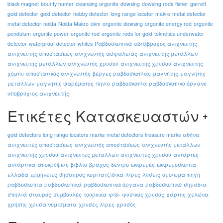
black magnet
bounty hunter
cleansing orgonite
dowsing
dowsing rods
fisher
garrett
gold detector
gold detector
hobby detector
long range locator
makro
metal detector
metal detector
nokta
Nokta Makro
okm
orgonite dowsing
orgonite energy rod
orgonite
pendulum
orgonite power
orgonite rod
orgonite rods for gold
teknetics
underwater
detector
waterproof detector
whites
Ραβδοσκοπικά
αδιάβροχος ανιχνευτής
ανιχνευτής αποστάσεως
ανιχνευτής ασφαλείας
ανιχνευτής μετάλλων
ανιχνευτής μετάλλων
ανιχνευτής χρυσού
ανιχνευτής χρυσού
ανιχνευτής
χόμπυ
αποστατικός ανιχνευτής
βέργες ραβδοσκοπίας
μαγνήτης
μαγνήτης
μετάλλων
μαγνήτης ψαρέματος
πηνίο
ραβδοσκοπία
ραβδοσκοπικό όργανο
υποβρύχιος ανιχνευτής
Ετικέτες Κατασκευαστών
gold detectors
long range locators
marks
metal detectors
treasure marks
αθήνα
ανιχνευτές αποστάσεως
ανιχνευτής αποστάσεως
ανιχνευτής μετάλλων
ανιχνευτής χρυσού
ανιχνευτες μεταλλων
ανιχνευτες χρυσου
αντάρτες
αντάρτικα
αποκρύψεις
βιβλίο
βράχος
δέντρο
εκκρεμές
εκκρεμοσκοπία
ελλάδα
ερμηνείες
θησαυρός
κομιτατζίδικα
λίρες
λύσεις
ομοιωμα
πηγή
ραβδοσκοπία
ραβδοσκοπικά
ραβδοσκοπικά όργανα
ραβδοσκοπικό
σημάδια
σπηλιά
σταυρός
συμβουλές
τούρκικα
φίδι
φυσικός χρυσός
χάρτης
χελώνα
χρήσης
χρυσά νομίσματα
χρυσές λίρες
χρυσός