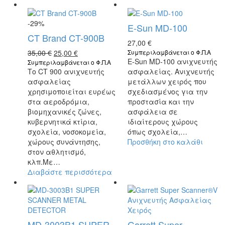
-29%
E-Sun MD-100
CT Brand CT-900B
27,00
€
Original
Η
35,00
€
25,00
€
Συμπεριλαμβάνεται ο Φ.Π.Α
E-Sun MD-100 ανιχνευτής
price
τρέχουσα
Συμπεριλαμβάνεται ο Φ.Π.Α
Το CT 900 ανιχνευτής
ασφαλείας. Ανιχνευτής
was:
τιμή
ασφαλείας
μετάλλων χειρός που
35,00 €.
είναι:
χρησιμοποιείται ευρέως
σχεδιασμένος για την
25,00 €.
στα αεροδρόμια,
προστασία και την
βιομηχανικές ζώνες,
ασφάλεια σε
κυβερνητικά κτίρια,
ιδιαίτερους χώρους
σχολεία, νοσοκομεία,
όπως σχολεία,…
χώρους συνάντησης,
Προσθήκη στο καλάθι
στον αθλητισμό,
κλπ.Με…
Διαβάστε περισσότερα
MD-3003B1 SUPER
Garrett Super