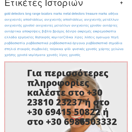
Ετικέτες Ιστοριών
gold detectors
long range locators
marks
metal detectors
treasure marks
αθήνα
ανιχνευτές αποστάσεως
ανιχνευτής αποστάσεως
ανιχνευτής μετάλλων
ανιχνευτής χρυσού
ανιχνευτες μεταλλων
ανιχνευτες χρυσου
αντάρτες
αντάρτικα
αποκρύψεις
βιβλίο
βράχος
δέντρο
εκκρεμές
εκκρεμοσκοπία
ελλάδα
ερμηνείες
θησαυρός
κομιτατζίδικα
λίρες
λύσεις
ομοιωμα
πηγή
ραβδοσκοπία
ραβδοσκοπικά
ραβδοσκοπικά όργανα
ραβδοσκοπικό
σημάδια
σπηλιά
σταυρός
συμβουλές
τούρκικα
φίδι
φυσικός χρυσός
χάρτης
χελώνα
χρήσης
χρυσά νομίσματα
χρυσές λίρες
χρυσός
Για περισσότερες
πληροφορίες
καλέστε στο +30
23810 23237 ή στο
+30 69415 50822 ή
στο +30 6986503332