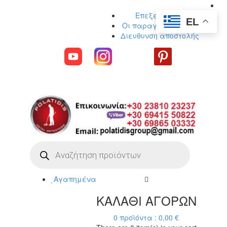
Επεξεργασία
EL
Οι παραγγελίες μου
Διευθυνση αποστολής
Η ΜΕΓΑΛΥΤΕΡΗ ΓΚΑΜΑ ΑΝΙΧΝΕΥΤΩΝ
ΜΕΤΑΛΛΩΝ
Products
search
Αγαπημένα
ΚΑΛΑΘΙ ΑΓΟΡΩΝ
0
προϊόντα :
0,00
€