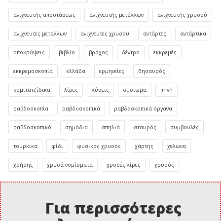
ανιχνευτής αποστάσεως
ανιχνευτής μετάλλων
ανιχνευτής χρυσού
ανιχνευτες μεταλλων
ανιχνευτες χρυσου
αντάρτες
αντάρτικα
αποκρύψεις
βιβλίο
βράχος
δέντρο
εκκρεμές
εκκρεμοσκοπία
ελλάδα
ερμηνείες
θησαυρός
κομιτατζίδικα
λίρες
λύσεις
ομοιωμα
πηγή
ραβδοσκοπία
ραβδοσκοπικά
ραβδοσκοπικά όργανα
ραβδοσκοπικό
σημάδια
σπηλιά
σταυρός
συμβουλές
τούρκικα
φίδι
φυσικός χρυσός
χάρτης
χελώνα
χρήσης
χρυσά νομίσματα
χρυσές λίρες
χρυσός
Για περισσότερες