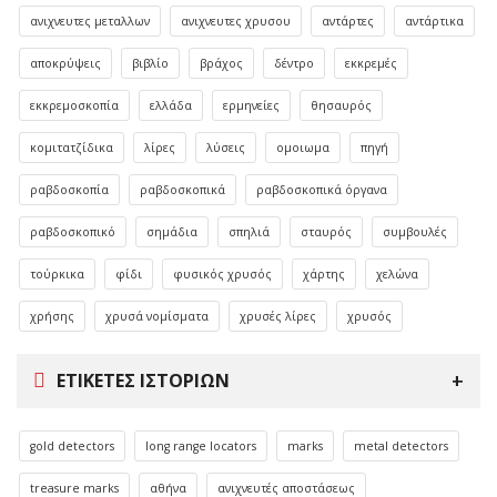
ανιχνευτες μεταλλων
ανιχνευτες χρυσου
αντάρτες
αντάρτικα
αποκρύψεις
βιβλίο
βράχος
δέντρο
εκκρεμές
εκκρεμοσκοπία
ελλάδα
ερμηνείες
θησαυρός
κομιτατζίδικα
λίρες
λύσεις
ομοιωμα
πηγή
ραβδοσκοπία
ραβδοσκοπικά
ραβδοσκοπικά όργανα
ραβδοσκοπικό
σημάδια
σπηλιά
σταυρός
συμβουλές
τούρκικα
φίδι
φυσικός χρυσός
χάρτης
χελώνα
χρήσης
χρυσά νομίσματα
χρυσές λίρες
χρυσός
ΕΤΙΚΈΤΕΣ ΙΣΤΟΡΙΏΝ
gold detectors
long range locators
marks
metal detectors
treasure marks
αθήνα
ανιχνευτές αποστάσεως