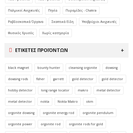
Παλμικοί Ανιχνευτές
Πηνία
Πυραμίδες - Chakra
Ραβδοσκοπικά Όργανα
Σκαπτικά Είδη
Υποβρύχιοι Ανιχνευτές
Φυσικός Χρυσός
Χωρίς κατηγορία
ΕΤΙΚΈΤΕΣ ΠΡΟΪΌΝΤΩΝ
black magnet
bounty hunter
cleansing orgonite
dowsing
dowsing rods
fisher
garrett
gold detector
gold detector
hobby detector
long range locator
makro
metal detector
metal detector
nokta
Nokta Makro
okm
orgonite dowsing
orgonite energy rod
orgonite pendulum
orgonite power
orgonite rod
orgonite rods for gold