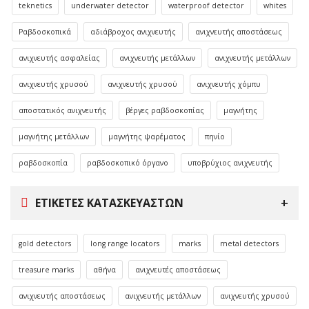
teknetics
underwater detector
waterproof detector
whites
Ραβδοσκοπικά
αδιάβροχος ανιχνευτής
ανιχνευτής αποστάσεως
ανιχνευτής ασφαλείας
ανιχνευτής μετάλλων
ανιχνευτής μετάλλων
ανιχνευτής χρυσού
ανιχνευτής χρυσού
ανιχνευτής χόμπυ
αποστατικός ανιχνευτής
βέργες ραβδοσκοπίας
μαγνήτης
μαγνήτης μετάλλων
μαγνήτης ψαρέματος
πηνίο
ραβδοσκοπία
ραβδοσκοπικό όργανο
υποβρύχιος ανιχνευτής
ΕΤΙΚΈΤΕΣ ΚΑΤΑΣΚΕΥΑΣΤΏΝ
gold detectors
long range locators
marks
metal detectors
treasure marks
αθήνα
ανιχνευτές αποστάσεως
ανιχνευτής αποστάσεως
ανιχνευτής μετάλλων
ανιχνευτής χρυσού