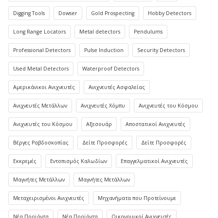
Digging Tools
Dowser
Gold Prospecting
Hobby Detectors
Long Range Locators
Metal detectors
Pendulums
Professional Detectors
Pulse Induction
Security Detectors
Used Metal Detectors
Waterproof Detectors
Αμερικάνικοι Ανιχνευτές
Ανιχνευτές Ασφαλείας
Ανιχνευτές Μετάλλων
Ανιχνευτές Χόμπυ
Ανιχνευτές του Κόσμου
Ανιχνευτές του Κόσμου
Αξεσουάρ
Αποστατικοί Ανιχνευτές
Βέργες Ραβδοσκοπίας
Δείτε Προσφορές
Δείτε Προσφορές
Εκκρεμές
Εντοπισμός Καλωδίων
Επαγγελματικοί Ανιχνευτές
Μαγνήτες Μετάλλων
Μαγνήτες Μετάλλων
Μεταχειρισμένοι Ανιχνευτές
Μηχανήματα που Προτείνουμε
Νέα Προϊόντα
Νέα Προϊόντα
Οικονομικοί Ανιχνευτές