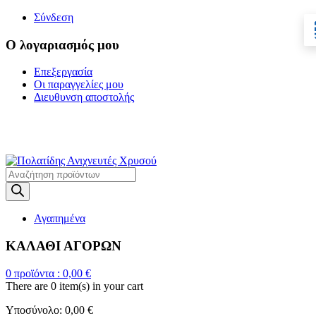
Σύνδεση
Ο λογαριασμός μου
Επεξεργασία
Οι παραγγελίες μου
Διευθυνση αποστολής
Η ΜΕΓΑΛΥΤΕΡΗ
ΓΚΑΜΑ ΑΝΙΧΝΕΥΤΩΝ ΜΕΤΑΛΛΩΝ
Products
search
Αγαπημένα
ΚΑΛΑΘΙ ΑΓΟΡΩΝ
0
προϊόντα :
0,00
€
There are
0 item(s)
in your cart
Υποσύνολο:
0,00
€