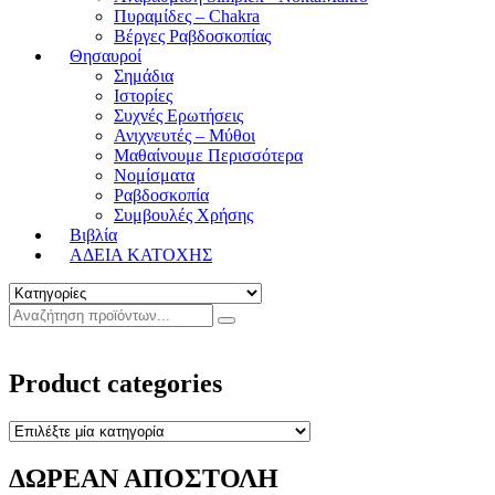
Πυραμίδες – Chakra
Βέργες Ραβδοσκοπίας
Θησαυροί
Σημάδια
Ιστορίες
Συχνές Ερωτήσεις
Ανιχνευτές – Μύθοι
Μαθαίνουμε Περισσότερα
Νομίσματα
Ραβδοσκοπία
Συμβουλές Χρήσης
Βιβλία
ΑΔΕΙΑ ΚΑΤΟΧΗΣ
Product categories
ΔΩΡΕΑΝ ΑΠΟΣΤΟΛΗ