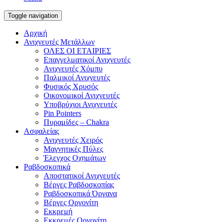
Toggle navigation
Αρχική
Ανιχνευτές Μετάλλων
ΟΛΕΣ ΟΙ ΕΤΑΙΡΙΕΣ
Επαγγελματικοί Ανιχνευτές
Ανιχνευτές Χόμπυ
Παλμικοί Ανιχνευτές
Φυσικός Χρυσός
Οικονομικοί Ανιχνευτές
Υποβρύχιοι Ανιχνευτές
Pin Pointers
Πυραμίδες – Chakra
Ασφαλείας
Ανιχνευτές Χειρός
Μαγνητικές Πύλες
Έλεγχος Οχημάτων
Ραβδοσκοπικά
Αποστατικοί Ανιχνευτές
Βέργες Ραβδοσκοπίας
Ραβδοσκοπικά Όργανα
Βέργες Οργονίτη
Εκκρεμή
Εκκρεμές Οργονίτη