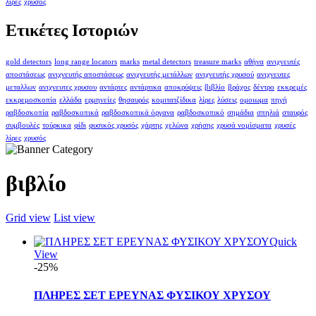
λίρες
χρυσός
Ετικέτες Ιστοριών
gold detectors
long range locators
marks
metal detectors
treasure marks
αθήνα
ανιχνευτές
αποστάσεως
ανιχνευτής αποστάσεως
ανιχνευτής μετάλλων
ανιχνευτής χρυσού
ανιχνευτες
μεταλλων
ανιχνευτες χρυσου
αντάρτες
αντάρτικα
αποκρύψεις
βιβλίο
βράχος
δέντρο
εκκρεμές
εκκρεμοσκοπία
ελλάδα
ερμηνείες
θησαυρός
κομιτατζίδικα
λίρες
λύσεις
ομοιωμα
πηγή
ραβδοσκοπία
ραβδοσκοπικά
ραβδοσκοπικά όργανα
ραβδοσκοπικό
σημάδια
σπηλιά
σταυρός
συμβουλές
τούρκικα
φίδι
φυσικός χρυσός
χάρτης
χελώνα
χρήσης
χρυσά νομίσματα
χρυσές
λίρες
χρυσός
βιβλίο
Grid view
List view
Quick
View
-25%
ΠΛΗΡΕΣ ΣΕΤ ΕΡΕΥΝΑΣ ΦΥΣΙΚΟΥ ΧΡΥΣΟΥ