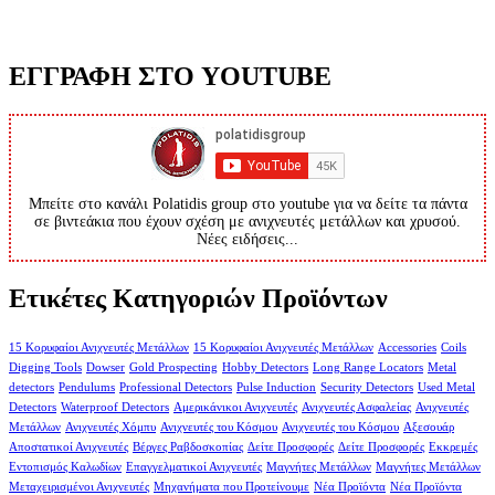
ΕΓΓΡΑΦΗ ΣΤΟ YOUTUBE
Μπείτε στο κανάλι Polatidis group στο youtube για να δείτε τα πάντα
σε βιντεάκια που έχουν σχέση με ανιχνευτές μετάλλων και χρυσού.
Νέες ειδήσεις...
Ετικέτες Κατηγοριών Προϊόντων
15 Κορυφαίοι Ανιχνευτές Μετάλλων
15 Κορυφαίοι Ανιχνευτές Μετάλλων
Accessories
Coils
Digging Tools
Dowser
Gold Prospecting
Hobby Detectors
Long Range Locators
Metal
detectors
Pendulums
Professional Detectors
Pulse Induction
Security Detectors
Used Metal
Detectors
Waterproof Detectors
Αμερικάνικοι Ανιχνευτές
Ανιχνευτές Ασφαλείας
Ανιχνευτές
Μετάλλων
Ανιχνευτές Χόμπυ
Ανιχνευτές του Κόσμου
Ανιχνευτές του Κόσμου
Αξεσουάρ
Αποστατικοί Ανιχνευτές
Βέργες Ραβδοσκοπίας
Δείτε Προσφορές
Δείτε Προσφορές
Εκκρεμές
Εντοπισμός Καλωδίων
Επαγγελματικοί Ανιχνευτές
Μαγνήτες Μετάλλων
Μαγνήτες Μετάλλων
Μεταχειρισμένοι Ανιχνευτές
Μηχανήματα που Προτείνουμε
Νέα Προϊόντα
Νέα Προϊόντα