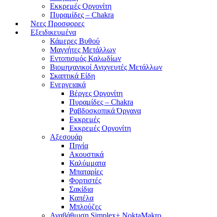
Εκκρεμές Οργονίτη
Πυραμίδες – Chakra
Νεες Προσφορες
Εξειδικευμένα
Κάμερες Βυθού
Μαγνήτες Μετάλλων
Εντοπισμός Καλωδίων
Βιομηχανικοί Ανιχνευτές Μετάλλων
Σκαπτικά Είδη
Ενεργειακά
Βέργες Οργονίτη
Πυραμίδες – Chakra
Ραβδοσκοπικά Όργανα
Εκκρεμές
Εκκρεμές Οργονίτη
Αξεσουάρ
Πηνία
Ακουστικά
Καλύμματα
Μπαταρίες
Φορτιστές
Σακίδια
Καπέλα
Μπλούζες
Αναβάθμιση Simplex+ NoktaMakro