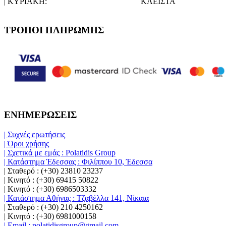
| ΚΥΡΙΑΚΗ:
ΚΛΕΙΣΤΑ
ΤΡΟΠΟΙ ΠΛΗΡΩΜΗΣ
ΕΝΗΜΕΡΩΣΕΙΣ
| Συχνές ερωτήσεις
| Όροι χρήσης
| Σχετικά με εμάς : Polatidis Group
| Κατάστημα Έδεσσας : Φιλίππου 10, Έδεσσα
| Σταθερό : (+30) 23810 23237
| Κινητό : (+30) 69415 50822
| Κινητό : (+30) 6986503332
| Κατάστημα Αθήνας : Τζαβέλλα 141, Νίκαια
| Σταθερό : (+30) 210 4250162
| Κινητό : (+30) 6981000158
| Email : polatidisgroup@gmail.com