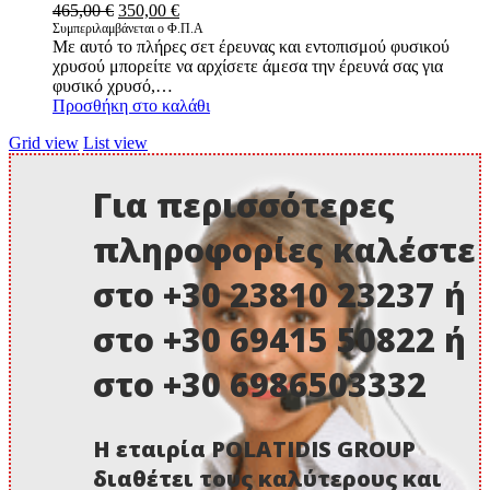
Original
Η
465,00
€
350,00
€
price
τρέχουσα
Συμπεριλαμβάνεται ο Φ.Π.Α
Με αυτό το πλήρες σετ έρευνας και εντοπισμού φυσικού
was:
τιμή
χρυσού μπορείτε να αρχίσετε άμεσα την έρευνά σας για
465,00 €.
είναι:
φυσικό χρυσό,…
350,00 €.
Προσθήκη στο καλάθι
Grid view
List view
Για περισσότερες
πληροφορίες καλέστε
στο +30 23810 23237 ή
στο +30 69415 50822 ή
στο +30 6986503332
Η εταιρία POLATIDIS GROUP
διαθέτει τους καλύτερους και