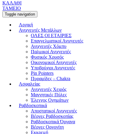
ΚΑΛΑΘΙ
ΤΑΜΕΙΟ
Toggle navigation
Αρχική
Ανιχνευτές Μετάλλων
ΟΛΕΣ ΟΙ ΕΤΑΙΡΙΕΣ
Επαγγελματικοί Ανιχνευτές
Ανιχνευτές Χόμπυ
Παλμικοί Ανιχνευτές
Φυσικός Χρυσός
Οικονομικοί Ανιχνευτές
Υποβρύχιοι Ανιχνευτές
Pin Pointers
Πυραμίδες – Chakra
Ασφαλείας
Ανιχνευτές Χειρός
Μαγνητικές Πύλες
Έλεγχος Οχημάτων
Ραβδοσκοπικά
Αποστατικοί Ανιχνευτές
Βέργες Ραβδοσκοπίας
Ραβδοσκοπικά Όργανα
Βέργες Οργονίτη
Εκκρεμή