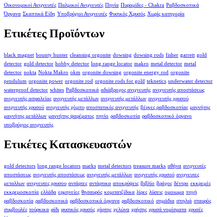
Οικονομικοί Ανιχνευτές
Παλμικοί Ανιχνευτές
Πηνία
Πυραμίδες - Chakra
Ραβδοσκοπικά
Όργανα
Σκαπτικά Είδη
Υποβρύχιοι Ανιχνευτές
Φυσικός Χρυσός
Χωρίς κατηγορία
Ετικέτες Προϊόντων
black magnet
bounty hunter
cleansing orgonite
dowsing
dowsing rods
fisher
garrett
gold
detector
gold detector
hobby detector
long range locator
makro
metal detector
metal
detector
nokta
Nokta Makro
okm
orgonite dowsing
orgonite energy rod
orgonite
pendulum
orgonite power
orgonite rod
orgonite rods for gold
teknetics
underwater detector
waterproof detector
whites
Ραβδοσκοπικά
αδιάβροχος ανιχνευτής
ανιχνευτής αποστάσεως
ανιχνευτής ασφαλείας
ανιχνευτής μετάλλων
ανιχνευτής μετάλλων
ανιχνευτής χρυσού
ανιχνευτής χρυσού
ανιχνευτής χόμπυ
αποστατικός ανιχνευτής
βέργες ραβδοσκοπίας
μαγνήτης
μαγνήτης μετάλλων
μαγνήτης ψαρέματος
πηνίο
ραβδοσκοπία
ραβδοσκοπικό όργανο
υποβρύχιος ανιχνευτής
Ετικέτες Κατασκευαστών
gold detectors
long range locators
marks
metal detectors
treasure marks
αθήνα
ανιχνευτές
αποστάσεως
ανιχνευτής αποστάσεως
ανιχνευτής μετάλλων
ανιχνευτής χρυσού
ανιχνευτες
μεταλλων
ανιχνευτες χρυσου
αντάρτες
αντάρτικα
αποκρύψεις
βιβλίο
βράχος
δέντρο
εκκρεμές
εκκρεμοσκοπία
ελλάδα
ερμηνείες
θησαυρός
κομιτατζίδικα
λίρες
λύσεις
ομοιωμα
πηγή
ραβδοσκοπία
ραβδοσκοπικά
ραβδοσκοπικά όργανα
ραβδοσκοπικό
σημάδια
σπηλιά
σταυρός
συμβουλές
τούρκικα
φίδι
φυσικός χρυσός
χάρτης
χελώνα
χρήσης
χρυσά νομίσματα
χρυσές