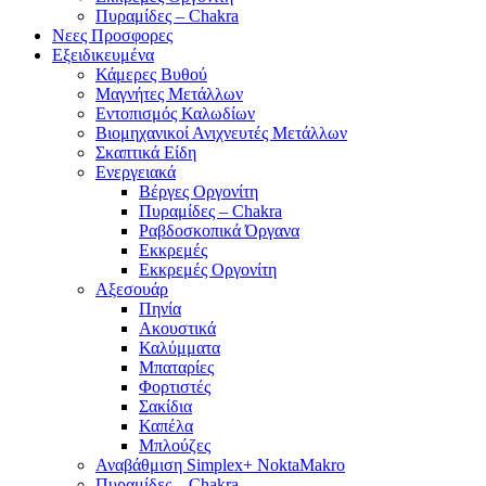
Πυραμίδες – Chakra
Νεες Προσφορες
Εξειδικευμένα
Κάμερες Βυθού
Μαγνήτες Μετάλλων
Εντοπισμός Καλωδίων
Βιομηχανικοί Ανιχνευτές Μετάλλων
Σκαπτικά Είδη
Ενεργειακά
Βέργες Οργονίτη
Πυραμίδες – Chakra
Ραβδοσκοπικά Όργανα
Εκκρεμές
Εκκρεμές Οργονίτη
Αξεσουάρ
Πηνία
Ακουστικά
Καλύμματα
Μπαταρίες
Φορτιστές
Σακίδια
Καπέλα
Μπλούζες
Αναβάθμιση Simplex+ NoktaMakro
Πυραμίδες – Chakra