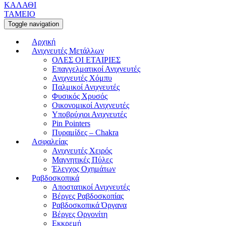
ΚΑΛΑΘΙ
ΤΑΜΕΙΟ
Toggle navigation
Αρχική
Ανιχνευτές Μετάλλων
ΟΛΕΣ ΟΙ ΕΤΑΙΡΙΕΣ
Επαγγελματικοί Ανιχνευτές
Ανιχνευτές Χόμπυ
Παλμικοί Ανιχνευτές
Φυσικός Χρυσός
Οικονομικοί Ανιχνευτές
Υποβρύχιοι Ανιχνευτές
Pin Pointers
Πυραμίδες – Chakra
Ασφαλείας
Ανιχνευτές Χειρός
Μαγνητικές Πύλες
Έλεγχος Οχημάτων
Ραβδοσκοπικά
Αποστατικοί Ανιχνευτές
Βέργες Ραβδοσκοπίας
Ραβδοσκοπικά Όργανα
Βέργες Οργονίτη
Εκκρεμή