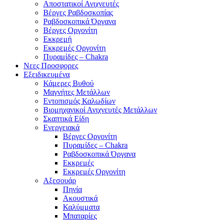
Αποστατικοί Ανιχνευτές
Βέργες Ραβδοσκοπίας
Ραβδοσκοπικά Όργανα
Βέργες Οργονίτη
Εκκρεμή
Εκκρεμές Οργονίτη
Πυραμίδες – Chakra
Νεες Προσφορες
Εξειδικευμένα
Κάμερες Βυθού
Μαγνήτες Μετάλλων
Εντοπισμός Καλωδίων
Βιομηχανικοί Ανιχνευτές Μετάλλων
Σκαπτικά Είδη
Ενεργειακά
Βέργες Οργονίτη
Πυραμίδες – Chakra
Ραβδοσκοπικά Όργανα
Εκκρεμές
Εκκρεμές Οργονίτη
Αξεσουάρ
Πηνία
Ακουστικά
Καλύμματα
Μπαταρίες