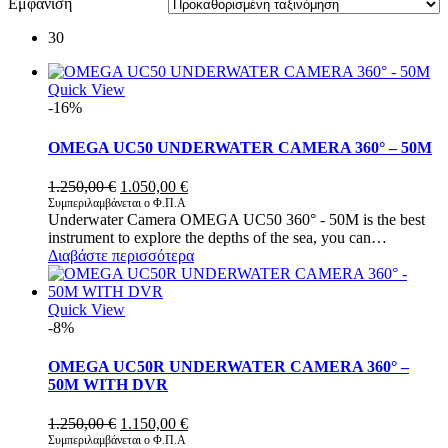
Εμφάνιση
30
Quick View
-16%
OMEGA UC50 UNDERWATER CAMERA 360° – 50M
Original
Η
1.250,00
€
1.050,00
€
price
τρέχουσα
Συμπεριλαμβάνεται ο Φ.Π.Α
Underwater Camera OMEGA UC50 360° - 50M is the best
was:
τιμή
instrument to explore the depths of the sea, you can…
1.250,00 €.
είναι:
Διαβάστε περισσότερα
1.050,00 €.
Quick View
-8%
OMEGA UC50R UNDERWATER CAMERA 360° –
50M WITH DVR
Original
Η
1.250,00
€
1.150,00
€
price
τρέχουσα
Συμπεριλαμβάνεται ο Φ.Π.Α