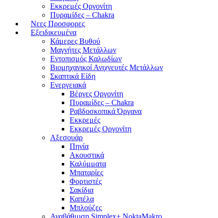
Εκκρεμές Οργονίτη
Πυραμίδες – Chakra
Νεες Προσφορες
Εξειδικευμένα
Κάμερες Βυθού
Μαγνήτες Μετάλλων
Εντοπισμός Καλωδίων
Βιομηχανικοί Ανιχνευτές Μετάλλων
Σκαπτικά Είδη
Ενεργειακά
Βέργες Οργονίτη
Πυραμίδες – Chakra
Ραβδοσκοπικά Όργανα
Εκκρεμές
Εκκρεμές Οργονίτη
Αξεσουάρ
Πηνία
Ακουστικά
Καλύμματα
Μπαταρίες
Φορτιστές
Σακίδια
Καπέλα
Μπλούζες
Αναβάθμιση Simplex+ NoktaMakro