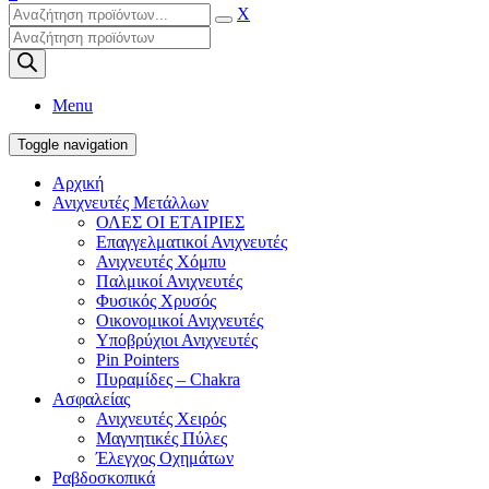
X
Products
search
Menu
Toggle navigation
Αρχική
Ανιχνευτές Μετάλλων
ΟΛΕΣ ΟΙ ΕΤΑΙΡΙΕΣ
Επαγγελματικοί Ανιχνευτές
Ανιχνευτές Χόμπυ
Παλμικοί Ανιχνευτές
Φυσικός Χρυσός
Οικονομικοί Ανιχνευτές
Υποβρύχιοι Ανιχνευτές
Pin Pointers
Πυραμίδες – Chakra
Ασφαλείας
Ανιχνευτές Χειρός
Μαγνητικές Πύλες
Έλεγχος Οχημάτων
Ραβδοσκοπικά