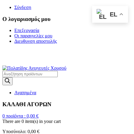
Σύνδεση
EL
Ο λογαριασμός μου
Επεξεργασία
Οι παραγγελίες μου
Διευθυνση αποστολής
Η ΜΕΓΑΛΥΤΕΡΗ
ΓΚΑΜΑ ΑΝΙΧΝΕΥΤΩΝ ΜΕΤΑΛΛΩΝ
Products
search
Αγαπημένα
ΚΑΛΑΘΙ ΑΓΟΡΩΝ
0
προϊόντα :
0,00
€
There are
0 item(s)
in your cart
Υποσύνολο:
0,00
€