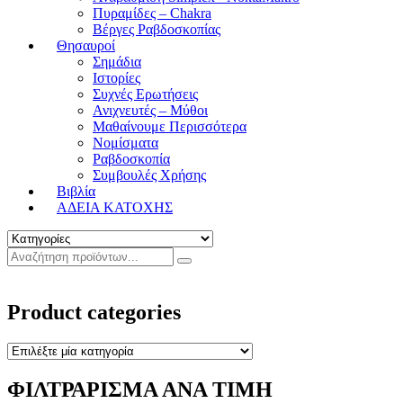
Πυραμίδες – Chakra
Βέργες Ραβδοσκοπίας
Θησαυροί
Σημάδια
Ιστορίες
Συχνές Ερωτήσεις
Ανιχνευτές – Μύθοι
Μαθαίνουμε Περισσότερα
Νομίσματα
Ραβδοσκοπία
Συμβουλές Χρήσης
Βιβλία
ΑΔΕΙΑ ΚΑΤΟΧΗΣ
Product categories
ΦΙΛΤΡΑΡΙΣΜΑ ΑΝΑ ΤΙΜΗ