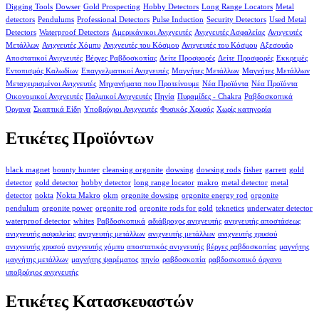
Digging Tools
Dowser
Gold Prospecting
Hobby Detectors
Long Range Locators
Metal
detectors
Pendulums
Professional Detectors
Pulse Induction
Security Detectors
Used Metal
Detectors
Waterproof Detectors
Αμερικάνικοι Ανιχνευτές
Ανιχνευτές Ασφαλείας
Ανιχνευτές
Μετάλλων
Ανιχνευτές Χόμπυ
Ανιχνευτές του Κόσμου
Ανιχνευτές του Κόσμου
Αξεσουάρ
Αποστατικοί Ανιχνευτές
Βέργες Ραβδοσκοπίας
Δείτε Προσφορές
Δείτε Προσφορές
Εκκρεμές
Εντοπισμός Καλωδίων
Επαγγελματικοί Ανιχνευτές
Μαγνήτες Μετάλλων
Μαγνήτες Μετάλλων
Μεταχειρισμένοι Ανιχνευτές
Μηχανήματα που Προτείνουμε
Νέα Προϊόντα
Νέα Προϊόντα
Οικονομικοί Ανιχνευτές
Παλμικοί Ανιχνευτές
Πηνία
Πυραμίδες - Chakra
Ραβδοσκοπικά
Όργανα
Σκαπτικά Είδη
Υποβρύχιοι Ανιχνευτές
Φυσικός Χρυσός
Χωρίς κατηγορία
Ετικέτες Προϊόντων
black magnet
bounty hunter
cleansing orgonite
dowsing
dowsing rods
fisher
garrett
gold
detector
gold detector
hobby detector
long range locator
makro
metal detector
metal
detector
nokta
Nokta Makro
okm
orgonite dowsing
orgonite energy rod
orgonite
pendulum
orgonite power
orgonite rod
orgonite rods for gold
teknetics
underwater detector
waterproof detector
whites
Ραβδοσκοπικά
αδιάβροχος ανιχνευτής
ανιχνευτής αποστάσεως
ανιχνευτής ασφαλείας
ανιχνευτής μετάλλων
ανιχνευτής μετάλλων
ανιχνευτής χρυσού
ανιχνευτής χρυσού
ανιχνευτής χόμπυ
αποστατικός ανιχνευτής
βέργες ραβδοσκοπίας
μαγνήτης
μαγνήτης μετάλλων
μαγνήτης ψαρέματος
πηνίο
ραβδοσκοπία
ραβδοσκοπικό όργανο
υποβρύχιος ανιχνευτής
Ετικέτες Κατασκευαστών