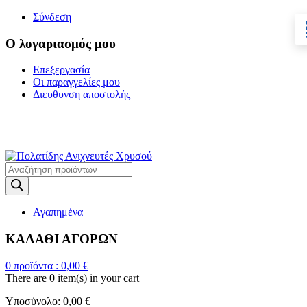
Σύνδεση
Ο λογαριασμός μου
Επεξεργασία
Οι παραγγελίες μου
Διευθυνση αποστολής
Η ΜΕΓΑΛΥΤΕΡΗ
ΓΚΑΜΑ ΑΝΙΧΝΕΥΤΩΝ ΜΕΤΑΛΛΩΝ
Products
search
Αγαπημένα
ΚΑΛΑΘΙ ΑΓΟΡΩΝ
0
προϊόντα :
0,00
€
There are
0 item(s)
in your cart
Υποσύνολο:
0,00
€