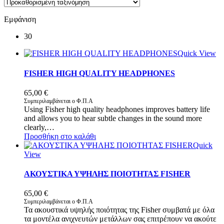
Εμφάνιση
30
Quick View
FISHER HIGH QUALITY HEADPHONES
65,00
€
Συμπεριλαμβάνεται ο Φ.Π.Α
Using Fisher high quality headphones improves battery life
and allows you to hear subtle changes in the sound more
clearly,…
Προσθήκη στο καλάθι
Quick
View
ΑΚΟΥΣΤΙΚΑ ΥΨΗΛΗΣ ΠΟΙΟΤΗΤΑΣ FISHER
65,00
€
Συμπεριλαμβάνεται ο Φ.Π.Α
Τα ακουστικά υψηλής ποιότητας της Fisher συμβατά με όλα
τα μοντέλα ανιχνευτών μετάλλων σας επιτρέπουν να ακούτε