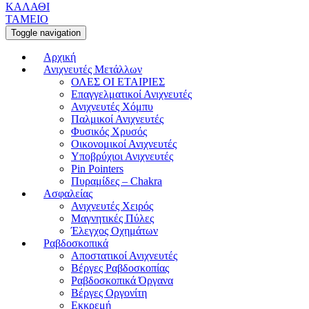
ΚΑΛΑΘΙ
ΤΑΜΕΙΟ
Toggle navigation
Αρχική
Ανιχνευτές Μετάλλων
ΟΛΕΣ ΟΙ ΕΤΑΙΡΙΕΣ
Επαγγελματικοί Ανιχνευτές
Ανιχνευτές Χόμπυ
Παλμικοί Ανιχνευτές
Φυσικός Χρυσός
Οικονομικοί Ανιχνευτές
Υποβρύχιοι Ανιχνευτές
Pin Pointers
Πυραμίδες – Chakra
Ασφαλείας
Ανιχνευτές Χειρός
Μαγνητικές Πύλες
Έλεγχος Οχημάτων
Ραβδοσκοπικά
Αποστατικοί Ανιχνευτές
Βέργες Ραβδοσκοπίας
Ραβδοσκοπικά Όργανα
Βέργες Οργονίτη
Εκκρεμή