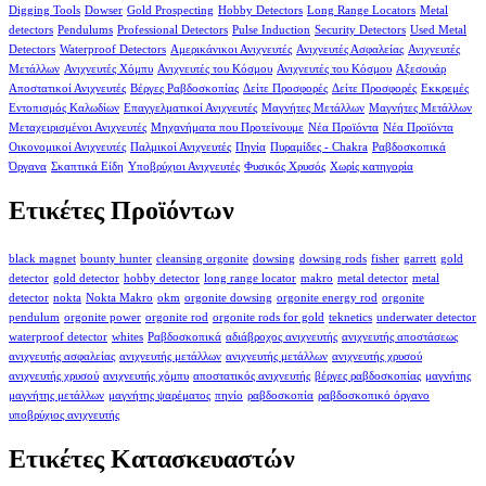
Digging Tools
Dowser
Gold Prospecting
Hobby Detectors
Long Range Locators
Metal
detectors
Pendulums
Professional Detectors
Pulse Induction
Security Detectors
Used Metal
Detectors
Waterproof Detectors
Αμερικάνικοι Ανιχνευτές
Ανιχνευτές Ασφαλείας
Ανιχνευτές
Μετάλλων
Ανιχνευτές Χόμπυ
Ανιχνευτές του Κόσμου
Ανιχνευτές του Κόσμου
Αξεσουάρ
Αποστατικοί Ανιχνευτές
Βέργες Ραβδοσκοπίας
Δείτε Προσφορές
Δείτε Προσφορές
Εκκρεμές
Εντοπισμός Καλωδίων
Επαγγελματικοί Ανιχνευτές
Μαγνήτες Μετάλλων
Μαγνήτες Μετάλλων
Μεταχειρισμένοι Ανιχνευτές
Μηχανήματα που Προτείνουμε
Νέα Προϊόντα
Νέα Προϊόντα
Οικονομικοί Ανιχνευτές
Παλμικοί Ανιχνευτές
Πηνία
Πυραμίδες - Chakra
Ραβδοσκοπικά
Όργανα
Σκαπτικά Είδη
Υποβρύχιοι Ανιχνευτές
Φυσικός Χρυσός
Χωρίς κατηγορία
Ετικέτες Προϊόντων
black magnet
bounty hunter
cleansing orgonite
dowsing
dowsing rods
fisher
garrett
gold
detector
gold detector
hobby detector
long range locator
makro
metal detector
metal
detector
nokta
Nokta Makro
okm
orgonite dowsing
orgonite energy rod
orgonite
pendulum
orgonite power
orgonite rod
orgonite rods for gold
teknetics
underwater detector
waterproof detector
whites
Ραβδοσκοπικά
αδιάβροχος ανιχνευτής
ανιχνευτής αποστάσεως
ανιχνευτής ασφαλείας
ανιχνευτής μετάλλων
ανιχνευτής μετάλλων
ανιχνευτής χρυσού
ανιχνευτής χρυσού
ανιχνευτής χόμπυ
αποστατικός ανιχνευτής
βέργες ραβδοσκοπίας
μαγνήτης
μαγνήτης μετάλλων
μαγνήτης ψαρέματος
πηνίο
ραβδοσκοπία
ραβδοσκοπικό όργανο
υποβρύχιος ανιχνευτής
Ετικέτες Κατασκευαστών