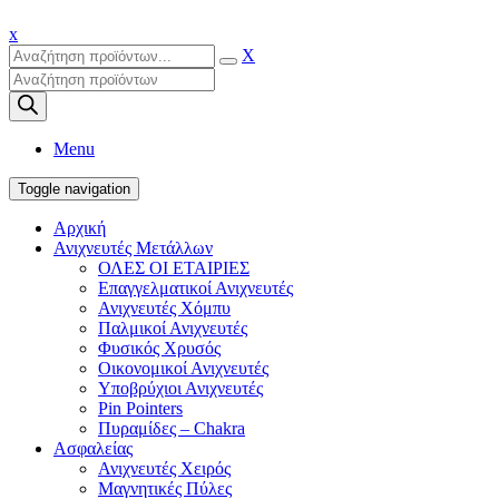
x
X
Products
search
Menu
Toggle navigation
Αρχική
Ανιχνευτές Μετάλλων
ΟΛΕΣ ΟΙ ΕΤΑΙΡΙΕΣ
Επαγγελματικοί Ανιχνευτές
Ανιχνευτές Χόμπυ
Παλμικοί Ανιχνευτές
Φυσικός Χρυσός
Οικονομικοί Ανιχνευτές
Υποβρύχιοι Ανιχνευτές
Pin Pointers
Πυραμίδες – Chakra
Ασφαλείας
Ανιχνευτές Χειρός
Μαγνητικές Πύλες