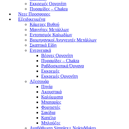
Εκκρεμές Οργονίτη
Πυραμίδες – Chakra
Νεες Προσφορες
Εξειδικευμένα
Κάμερες Βυθού
Μαγνήτες Μετάλλων
Εντοπισμός Καλωδίων
Βιομηχανικοί Ανιχνευτές Μετάλλων
Σκαπτικά Είδη
Ενεργειακά
Βέργες Οργονίτη
Πυραμίδες – Chakra
Ραβδοσκοπικά Όργανα
Εκκρεμές
Εκκρεμές Οργονίτη
Αξεσουάρ
Πηνία
Ακουστικά
Καλύμματα
Μπαταρίες
Φορτιστές
Σακίδια
Καπέλα
Μπλούζες
Αναβάθμιση Simplex+ NoktaMakro