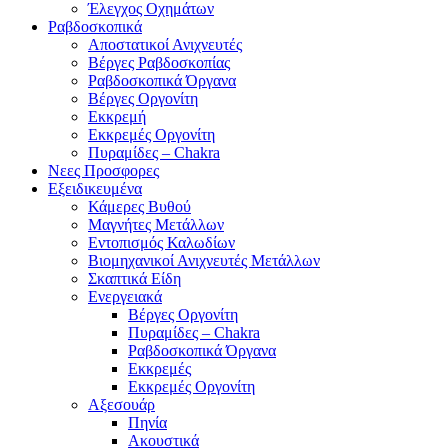
Έλεγχος Οχημάτων
Ραβδοσκοπικά
Αποστατικοί Ανιχνευτές
Βέργες Ραβδοσκοπίας
Ραβδοσκοπικά Όργανα
Βέργες Οργονίτη
Εκκρεμή
Εκκρεμές Οργονίτη
Πυραμίδες – Chakra
Νεες Προσφορες
Εξειδικευμένα
Κάμερες Βυθού
Μαγνήτες Μετάλλων
Εντοπισμός Καλωδίων
Βιομηχανικοί Ανιχνευτές Μετάλλων
Σκαπτικά Είδη
Ενεργειακά
Βέργες Οργονίτη
Πυραμίδες – Chakra
Ραβδοσκοπικά Όργανα
Εκκρεμές
Εκκρεμές Οργονίτη
Αξεσουάρ
Πηνία
Ακουστικά