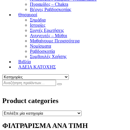
Πυραμίδες – Chakra
Βέργες Ραβδοσκοπίας
Θησαυροί
Σημάδια
Ιστορίες
Συχνές Ερωτήσεις
Ανιχνευτές – Μύθοι
Μαθαίνουμε Περισσότερα
Νομίσματα
Ραβδοσκοπία
Συμβουλές Χρήσης
Βιβλία
ΑΔΕΙΑ ΚΑΤΟΧΗΣ
Product categories
ΦΙΛΤΡΑΡΙΣΜΑ ΑΝΑ ΤΙΜΗ