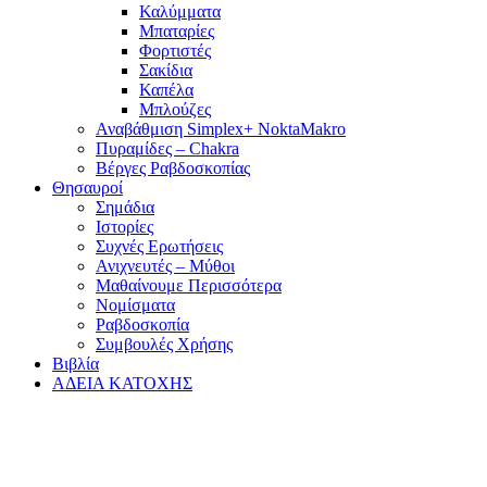
Καλύμματα
Μπαταρίες
Φορτιστές
Σακίδια
Καπέλα
Μπλούζες
Αναβάθμιση Simplex+ NoktaMakro
Πυραμίδες – Chakra
Βέργες Ραβδοσκοπίας
Θησαυροί
Σημάδια
Ιστορίες
Συχνές Ερωτήσεις
Ανιχνευτές – Μύθοι
Μαθαίνουμε Περισσότερα
Νομίσματα
Ραβδοσκοπία
Συμβουλές Χρήσης
Βιβλία
ΑΔΕΙΑ ΚΑΤΟΧΗΣ