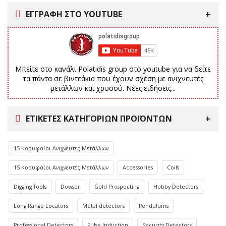
ΕΓΓΡΑΦΗ ΣΤΟ YOUTUBE
Μπείτε στο κανάλι Polatidis group στο youtube για να δείτε
τα πάντα σε βιντεάκια που έχουν σχέση με ανιχνευτές
μετάλλων και χρυσού. Νέες ειδήσεις...
ΕΤΙΚΈΤΕΣ ΚΑΤΗΓΟΡΙΏΝ ΠΡΟΪΌΝΤΩΝ
15 Κορυφαίοι Ανιχνευτές Μετάλλων
15 Κορυφαίοι Ανιχνευτές Μετάλλων
Accessories
Coils
Digging Tools
Dowser
Gold Prospecting
Hobby Detectors
Long Range Locators
Metal detectors
Pendulums
Professional Detectors
Pulse Induction
Security Detectors