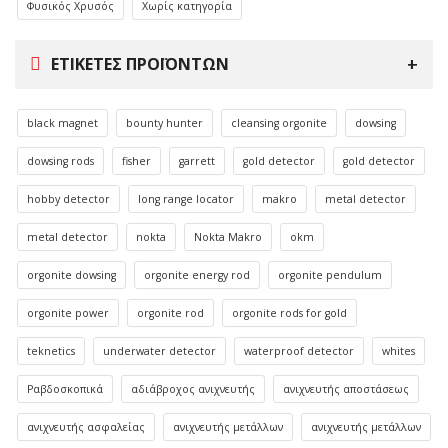
Φυσικός Χρυσός
Χωρίς κατηγορία
ΕΤΙΚΈΤΕΣ ΠΡΟΪΌΝΤΩΝ
black magnet
bounty hunter
cleansing orgonite
dowsing
dowsing rods
fisher
garrett
gold detector
gold detector
hobby detector
long range locator
makro
metal detector
metal detector
nokta
Nokta Makro
okm
orgonite dowsing
orgonite energy rod
orgonite pendulum
orgonite power
orgonite rod
orgonite rods for gold
teknetics
underwater detector
waterproof detector
whites
Ραβδοσκοπικά
αδιάβροχος ανιχνευτής
ανιχνευτής αποστάσεως
ανιχνευτής ασφαλείας
ανιχνευτής μετάλλων
ανιχνευτής μετάλλων