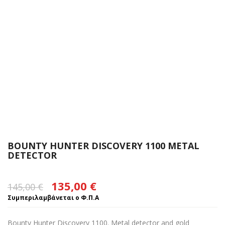
BOUNTY HUNTER DISCOVERY 1100 METAL
DETECTOR
Original
Η
135,00
€
145,00
€
price
τρέχουσα
Συμπεριλαμβάνεται ο Φ.Π.Α
was:
τιμή
Bounty Hunter Discovery 1100. M
etal detector and gold