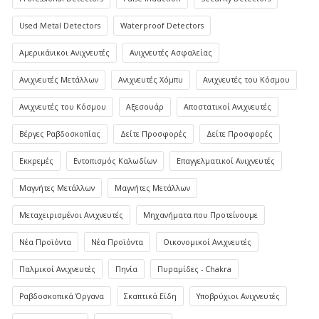
Used Metal Detectors
Waterproof Detectors
Αμερικάνικοι Ανιχνευτές
Ανιχνευτές Ασφαλείας
Ανιχνευτές Μετάλλων
Ανιχνευτές Χόμπυ
Ανιχνευτές του Κόσμου
Ανιχνευτές του Κόσμου
Αξεσουάρ
Αποστατικοί Ανιχνευτές
Βέργες Ραβδοσκοπίας
Δείτε Προσφορές
Δείτε Προσφορές
Εκκρεμές
Εντοπισμός Καλωδίων
Επαγγελματικοί Ανιχνευτές
Μαγνήτες Μετάλλων
Μαγνήτες Μετάλλων
Μεταχειρισμένοι Ανιχνευτές
Μηχανήματα που Προτείνουμε
Νέα Προϊόντα
Νέα Προϊόντα
Οικονομικοί Ανιχνευτές
Παλμικοί Ανιχνευτές
Πηνία
Πυραμίδες - Chakra
Ραβδοσκοπικά Όργανα
Σκαπτικά Είδη
Υποβρύχιοι Ανιχνευτές