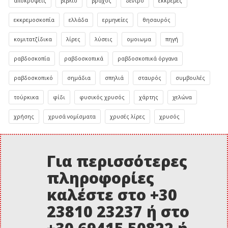
αποκρύψεις
βιβλίο
βράχος
δέντρο
εκκρεμές
εκκρεμοσκοπία
ελλάδα
ερμηνείες
θησαυρός
κομιτατζίδικα
λίρες
λύσεις
ομοιωμα
πηγή
ραβδοσκοπία
ραβδοσκοπικά
ραβδοσκοπικά όργανα
ραβδοσκοπικό
σημάδια
σπηλιά
σταυρός
συμβουλές
τούρκικα
φίδι
φυσικός χρυσός
χάρτης
χελώνα
χρήσης
χρυσά νομίσματα
χρυσές λίρες
χρυσός
Για περισσότερες
πληροφορίες
καλέστε στο +30
23810 23237 ή στο