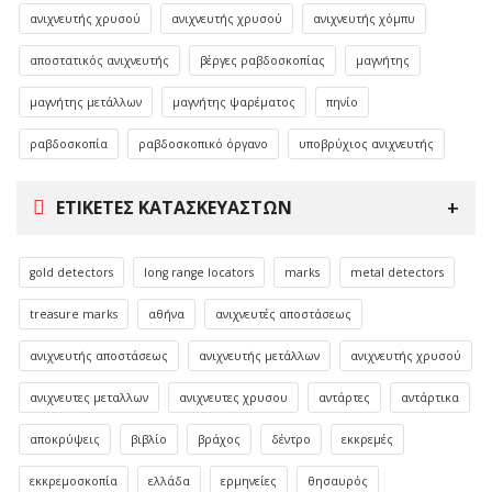
ανιχνευτής χρυσού
ανιχνευτής χρυσού
ανιχνευτής χόμπυ
αποστατικός ανιχνευτής
βέργες ραβδοσκοπίας
μαγνήτης
μαγνήτης μετάλλων
μαγνήτης ψαρέματος
πηνίο
ραβδοσκοπία
ραβδοσκοπικό όργανο
υποβρύχιος ανιχνευτής
ΕΤΙΚΈΤΕΣ ΚΑΤΑΣΚΕΥΑΣΤΏΝ
gold detectors
long range locators
marks
metal detectors
treasure marks
αθήνα
ανιχνευτές αποστάσεως
ανιχνευτής αποστάσεως
ανιχνευτής μετάλλων
ανιχνευτής χρυσού
ανιχνευτες μεταλλων
ανιχνευτες χρυσου
αντάρτες
αντάρτικα
αποκρύψεις
βιβλίο
βράχος
δέντρο
εκκρεμές
εκκρεμοσκοπία
ελλάδα
ερμηνείες
θησαυρός