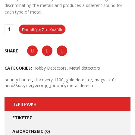
145,00 €.
είναι:
discriminating the metals and produces a different sound for
135,00 €.
each
type of metal
.
Προσθήκη Στο Καλάθι
SHARE
CATEGORIES:
Hobby Detectors
,
Metal detectors
bounty hunter
,
discovery 1100
,
gold detector
,
ανιχνευτής
μετάλλων
,
ανιχνευτής χρυσού
,
metal detector
ΠΕΡΙΓΡΑΦΉ
ΕΤΙΚΈΤΕΣ
ΑΞΙΟΛΟΓΉΣΕΙΣ (0)