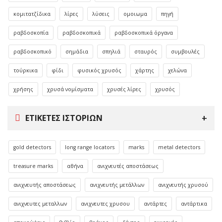
κομιτατζίδικα
λίρες
λύσεις
ομοιωμα
πηγή
ραβδοσκοπία
ραβδοσκοπικά
ραβδοσκοπικά όργανα
ραβδοσκοπικό
σημάδια
σπηλιά
σταυρός
συμβουλές
τούρκικα
φίδι
φυσικός χρυσός
χάρτης
χελώνα
χρήσης
χρυσά νομίσματα
χρυσές λίρες
χρυσός
ΕΤΙΚΈΤΕΣ ΙΣΤΟΡΙΏΝ
gold detectors
long range locators
marks
metal detectors
treasure marks
αθήνα
ανιχνευτές αποστάσεως
ανιχνευτής αποστάσεως
ανιχνευτής μετάλλων
ανιχνευτής χρυσού
ανιχνευτες μεταλλων
ανιχνευτες χρυσου
αντάρτες
αντάρτικα