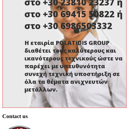
στο +30 23810 23237 ή
στο +30 69415 50822 ή
στο +30 6986503332
Η εταιρία POLATIDIS GROUP
διαθέτει τους καλύτερους και
ικανότερους τεχνικούς ώστε να
παρέχει με υπευθυνότητα
συνεχή τεχνική υποστήριξη σε
όλα τα θέματα ανιχνευτών
μετάλλων.
Contact us