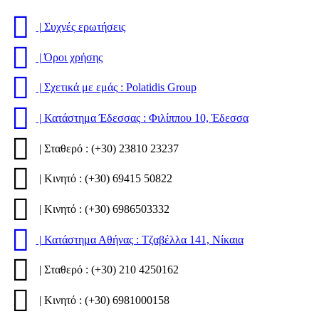
| Συχνές ερωτήσεις
| Όροι χρήσης
| Σχετικά με εμάς : Polatidis Group
| Κατάστημα Έδεσσας : Φιλίππου 10, Έδεσσα
| Σταθερό : (+30) 23810 23237
| Κινητό : (+30) 69415 50822
| Κινητό : (+30) 6986503332
| Κατάστημα Αθήνας : Τζαβέλλα 141, Νίκαια
| Σταθερό : (+30) 210 4250162
| Κινητό : (+30) 6981000158