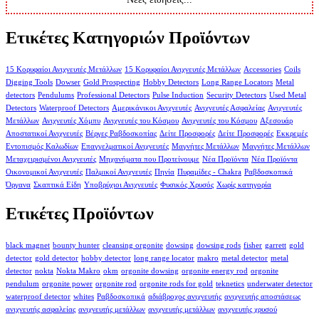
Ετικέτες Κατηγοριών Προϊόντων
15 Κορυφαίοι Ανιχνευτές Μετάλλων
15 Κορυφαίοι Ανιχνευτές Μετάλλων
Accessories
Coils
Digging Tools
Dowser
Gold Prospecting
Hobby Detectors
Long Range Locators
Metal
detectors
Pendulums
Professional Detectors
Pulse Induction
Security Detectors
Used Metal
Detectors
Waterproof Detectors
Αμερικάνικοι Ανιχνευτές
Ανιχνευτές Ασφαλείας
Ανιχνευτές
Μετάλλων
Ανιχνευτές Χόμπυ
Ανιχνευτές του Κόσμου
Ανιχνευτές του Κόσμου
Αξεσουάρ
Αποστατικοί Ανιχνευτές
Βέργες Ραβδοσκοπίας
Δείτε Προσφορές
Δείτε Προσφορές
Εκκρεμές
Εντοπισμός Καλωδίων
Επαγγελματικοί Ανιχνευτές
Μαγνήτες Μετάλλων
Μαγνήτες Μετάλλων
Μεταχειρισμένοι Ανιχνευτές
Μηχανήματα που Προτείνουμε
Νέα Προϊόντα
Νέα Προϊόντα
Οικονομικοί Ανιχνευτές
Παλμικοί Ανιχνευτές
Πηνία
Πυραμίδες - Chakra
Ραβδοσκοπικά
Όργανα
Σκαπτικά Είδη
Υποβρύχιοι Ανιχνευτές
Φυσικός Χρυσός
Χωρίς κατηγορία
Ετικέτες Προϊόντων
black magnet
bounty hunter
cleansing orgonite
dowsing
dowsing rods
fisher
garrett
gold
detector
gold detector
hobby detector
long range locator
makro
metal detector
metal
detector
nokta
Nokta Makro
okm
orgonite dowsing
orgonite energy rod
orgonite
pendulum
orgonite power
orgonite rod
orgonite rods for gold
teknetics
underwater detector
waterproof detector
whites
Ραβδοσκοπικά
αδιάβροχος ανιχνευτής
ανιχνευτής αποστάσεως
ανιχνευτής ασφαλείας
ανιχνευτής μετάλλων
ανιχνευτής μετάλλων
ανιχνευτής χρυσού