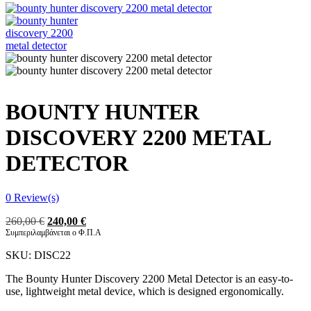
BOUNTY HUNTER
DISCOVERY 2200 METAL
DETECTOR
0
Review(s)
Original
Η
260,00
€
240,00
€
price
τρέχουσα
Συμπεριλαμβάνεται ο Φ.Π.Α
was:
τιμή
SKU:
DISC22
260,00 €.
είναι:
240,00 €.
The Bounty Hunter Discovery 2200 Metal Detector is an easy-to-
use, lightweight metal device, which is designed ergonomically.