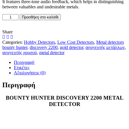
It features three-tone audio feedback, which helps in distinguishing
between valuables and undesirable metals.
BOUNTY
Προσθήκη στο καλάθι
HUNTER
DISCOVERY
2200
Share
METAL
DETECTOR
Categories:
Hobby Detectors
,
Low Cost Detectors
,
Metal detectors
ποσότητα
bounty hunter
,
discovery 2200
,
gold detector
,
ανιχνευτής μετάλλων
,
ανιχνευτής χρυσού
,
metal detector
Περιγραφή
Ετικέτες
Αξιολογήσεις (0)
Περιγραφή
BOUNTY HUNTER DISCOVERY 2200 METAL
DETECTOR