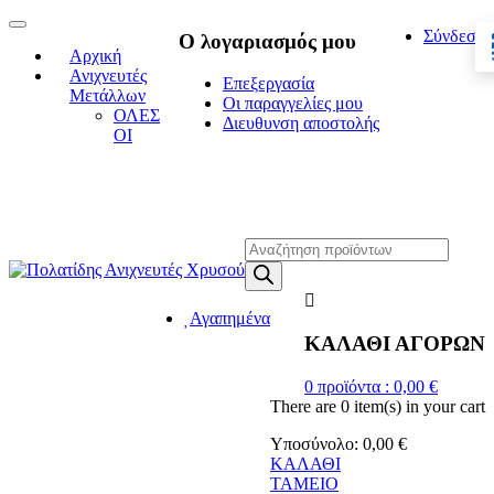
Toggle
Σύνδεση
Ο λογαριασμός μου
navigation
Αρχική
Ανιχνευτές
Επεξεργασία
Μετάλλων
Οι παραγγελίες μου
ΟΛΕΣ
Διευθυνση αποστολής
ΟΙ
Η ΜΕΓΑΛΥΤΕΡΗ ΓΚΑΜΑ
ΑΝΙΧΝΕΥΤΩΝ ΜΕΤΑΛΛΩΝ
Products
search
Αγαπημένα
ΚΑΛΑΘΙ ΑΓΟΡΩΝ
0
προϊόντα :
0,00
€
There are
0 item(s)
in your cart
Υποσύνολο:
0,00
€
ΚΑΛΑΘΙ
ΤΑΜΕΙΟ