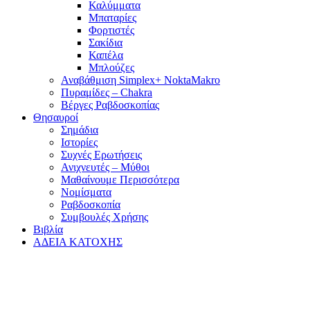
Καλύμματα
Μπαταρίες
Φορτιστές
Σακίδια
Καπέλα
Μπλούζες
Αναβάθμιση Simplex+ NoktaMakro
Πυραμίδες – Chakra
Βέργες Ραβδοσκοπίας
Θησαυροί
Σημάδια
Ιστορίες
Συχνές Ερωτήσεις
Ανιχνευτές – Μύθοι
Μαθαίνουμε Περισσότερα
Νομίσματα
Ραβδοσκοπία
Συμβουλές Χρήσης
Βιβλία
ΑΔΕΙΑ ΚΑΤΟΧΗΣ