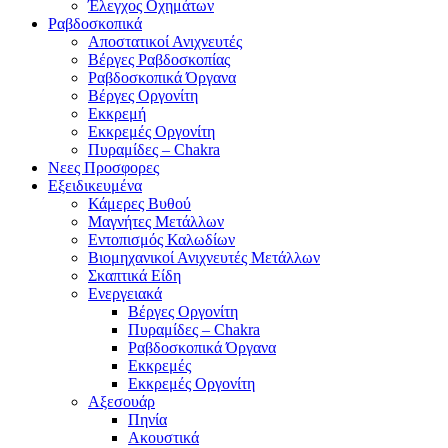
Έλεγχος Οχημάτων
Ραβδοσκοπικά
Αποστατικοί Ανιχνευτές
Βέργες Ραβδοσκοπίας
Ραβδοσκοπικά Όργανα
Βέργες Οργονίτη
Εκκρεμή
Εκκρεμές Οργονίτη
Πυραμίδες – Chakra
Νεες Προσφορες
Εξειδικευμένα
Κάμερες Βυθού
Μαγνήτες Μετάλλων
Εντοπισμός Καλωδίων
Βιομηχανικοί Ανιχνευτές Μετάλλων
Σκαπτικά Είδη
Ενεργειακά
Βέργες Οργονίτη
Πυραμίδες – Chakra
Ραβδοσκοπικά Όργανα
Εκκρεμές
Εκκρεμές Οργονίτη
Αξεσουάρ
Πηνία
Ακουστικά