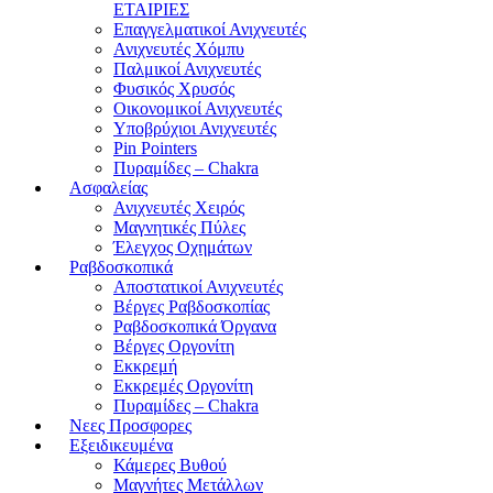
ΕΤΑΙΡΙΕΣ
Επαγγελματικοί Ανιχνευτές
Ανιχνευτές Χόμπυ
Παλμικοί Ανιχνευτές
Φυσικός Χρυσός
Οικονομικοί Ανιχνευτές
Υποβρύχιοι Ανιχνευτές
Pin Pointers
Πυραμίδες – Chakra
Ασφαλείας
Ανιχνευτές Χειρός
Μαγνητικές Πύλες
Έλεγχος Οχημάτων
Ραβδοσκοπικά
Αποστατικοί Ανιχνευτές
Βέργες Ραβδοσκοπίας
Ραβδοσκοπικά Όργανα
Βέργες Οργονίτη
Εκκρεμή
Εκκρεμές Οργονίτη
Πυραμίδες – Chakra
Νεες Προσφορες
Εξειδικευμένα
Κάμερες Βυθού
Μαγνήτες Μετάλλων