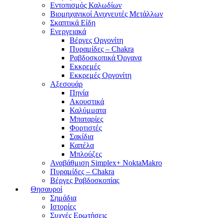
Εντοπισμός Καλωδίων
Βιομηχανικοί Ανιχνευτές Μετάλλων
Σκαπτικά Είδη
Ενεργειακά
Βέργες Οργονίτη
Πυραμίδες – Chakra
Ραβδοσκοπικά Όργανα
Εκκρεμές
Εκκρεμές Οργονίτη
Αξεσουάρ
Πηνία
Ακουστικά
Καλύμματα
Μπαταρίες
Φορτιστές
Σακίδια
Καπέλα
Μπλούζες
Αναβάθμιση Simplex+ NoktaMakro
Πυραμίδες – Chakra
Βέργες Ραβδοσκοπίας
Θησαυροί
Σημάδια
Ιστορίες
Συχνές Ερωτήσεις