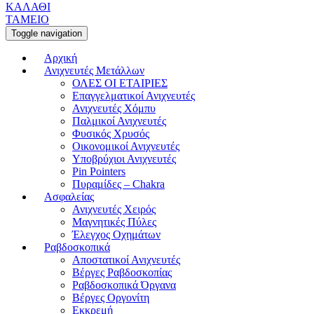
ΚΑΛΑΘΙ
ΤΑΜΕΙΟ
Toggle navigation
Αρχική
Ανιχνευτές Μετάλλων
ΟΛΕΣ ΟΙ ΕΤΑΙΡΙΕΣ
Επαγγελματικοί Ανιχνευτές
Ανιχνευτές Χόμπυ
Παλμικοί Ανιχνευτές
Φυσικός Χρυσός
Οικονομικοί Ανιχνευτές
Υποβρύχιοι Ανιχνευτές
Pin Pointers
Πυραμίδες – Chakra
Ασφαλείας
Ανιχνευτές Χειρός
Μαγνητικές Πύλες
Έλεγχος Οχημάτων
Ραβδοσκοπικά
Αποστατικοί Ανιχνευτές
Βέργες Ραβδοσκοπίας
Ραβδοσκοπικά Όργανα
Βέργες Οργονίτη
Εκκρεμή