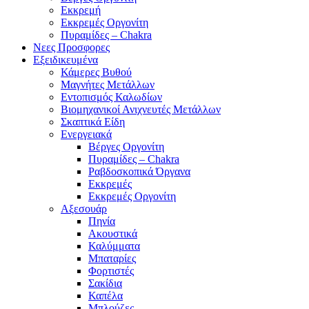
Εκκρεμή
Εκκρεμές Οργονίτη
Πυραμίδες – Chakra
Νεες Προσφορες
Εξειδικευμένα
Κάμερες Βυθού
Μαγνήτες Μετάλλων
Εντοπισμός Καλωδίων
Βιομηχανικοί Ανιχνευτές Μετάλλων
Σκαπτικά Είδη
Ενεργειακά
Βέργες Οργονίτη
Πυραμίδες – Chakra
Ραβδοσκοπικά Όργανα
Εκκρεμές
Εκκρεμές Οργονίτη
Αξεσουάρ
Πηνία
Ακουστικά
Καλύμματα
Μπαταρίες
Φορτιστές
Σακίδια
Καπέλα
Μπλούζες