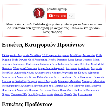
Μπείτε στο κανάλι Polatidis group στο youtube για να δείτε τα πάντα
σε βιντεάκια που έχουν σχέση με ανιχνευτές μετάλλων και χρυσού.
Νέες ειδήσεις...
Ετικέτες Κατηγοριών Προϊόντων
15 Κορυφαίοι Ανιχνευτές Μετάλλων
15 Κορυφαίοι Ανιχνευτές Μετάλλων
Accessories
Coils
Digging Tools
Dowser
Gold Prospecting
Hobby Detectors
Long Range Locators
Metal
detectors
Pendulums
Professional Detectors
Pulse Induction
Security Detectors
Used Metal
Detectors
Waterproof Detectors
Αμερικάνικοι Ανιχνευτές
Ανιχνευτές Ασφαλείας
Ανιχνευτές
Μετάλλων
Ανιχνευτές Χόμπυ
Ανιχνευτές του Κόσμου
Ανιχνευτές του Κόσμου
Αξεσουάρ
Αποστατικοί Ανιχνευτές
Βέργες Ραβδοσκοπίας
Δείτε Προσφορές
Δείτε Προσφορές
Εκκρεμές
Εντοπισμός Καλωδίων
Επαγγελματικοί Ανιχνευτές
Μαγνήτες Μετάλλων
Μαγνήτες Μετάλλων
Μεταχειρισμένοι Ανιχνευτές
Μηχανήματα που Προτείνουμε
Νέα Προϊόντα
Νέα Προϊόντα
Οικονομικοί Ανιχνευτές
Παλμικοί Ανιχνευτές
Πηνία
Πυραμίδες - Chakra
Ραβδοσκοπικά
Όργανα
Σκαπτικά Είδη
Υποβρύχιοι Ανιχνευτές
Φυσικός Χρυσός
Χωρίς κατηγορία
Ετικέτες Προϊόντων