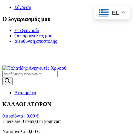
Σύνδεση
EL
Ο λογαριασμός μου
Επεξεργασία
Οι παραγγελίες μου
Διευθυνση αποστολής
Η ΜΕΓΑΛΥΤΕΡΗ
ΓΚΑΜΑ ΑΝΙΧΝΕΥΤΩΝ ΜΕΤΑΛΛΩΝ
Products
search
Αγαπημένα
ΚΑΛΑΘΙ ΑΓΟΡΩΝ
0
προϊόντα :
0,00
€
There are
0 item(s)
in your cart
Υποσύνολο:
0,00
€