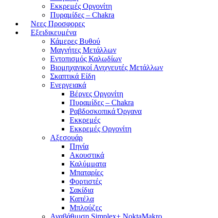
Εκκρεμές Οργονίτη
Πυραμίδες – Chakra
Νεες Προσφορες
Εξειδικευμένα
Κάμερες Βυθού
Μαγνήτες Μετάλλων
Εντοπισμός Καλωδίων
Βιομηχανικοί Ανιχνευτές Μετάλλων
Σκαπτικά Είδη
Ενεργειακά
Βέργες Οργονίτη
Πυραμίδες – Chakra
Ραβδοσκοπικά Όργανα
Εκκρεμές
Εκκρεμές Οργονίτη
Αξεσουάρ
Πηνία
Ακουστικά
Καλύμματα
Μπαταρίες
Φορτιστές
Σακίδια
Καπέλα
Μπλούζες
Αναβάθμιση Simplex+ NoktaMakro