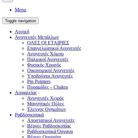
Menu
Toggle navigation
Αρχική
Ανιχνευτές Μετάλλων
ΟΛΕΣ ΟΙ ΕΤΑΙΡΙΕΣ
Επαγγελματικοί Ανιχνευτές
Ανιχνευτές Χόμπυ
Παλμικοί Ανιχνευτές
Φυσικός Χρυσός
Οικονομικοί Ανιχνευτές
Υποβρύχιοι Ανιχνευτές
Pin Pointers
Πυραμίδες – Chakra
Ασφαλείας
Ανιχνευτές Χειρός
Μαγνητικές Πύλες
Έλεγχος Οχημάτων
Ραβδοσκοπικά
Αποστατικοί Ανιχνευτές
Βέργες Ραβδοσκοπίας
Ραβδοσκοπικά Όργανα
Βέργες Οργονίτη