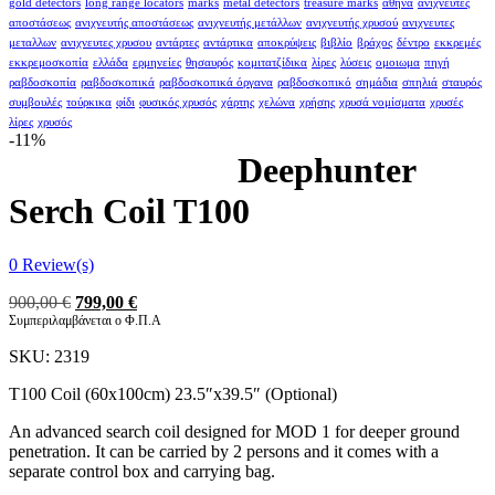
gold detectors
long range locators
marks
metal detectors
treasure marks
αθήνα
ανιχνευτές
αποστάσεως
ανιχνευτής αποστάσεως
ανιχνευτής μετάλλων
ανιχνευτής χρυσού
ανιχνευτες
μεταλλων
ανιχνευτες χρυσου
αντάρτες
αντάρτικα
αποκρύψεις
βιβλίο
βράχος
δέντρο
εκκρεμές
εκκρεμοσκοπία
ελλάδα
ερμηνείες
θησαυρός
κομιτατζίδικα
λίρες
λύσεις
ομοιωμα
πηγή
ραβδοσκοπία
ραβδοσκοπικά
ραβδοσκοπικά όργανα
ραβδοσκοπικό
σημάδια
σπηλιά
σταυρός
συμβουλές
τούρκικα
φίδι
φυσικός χρυσός
χάρτης
χελώνα
χρήσης
χρυσά νομίσματα
χρυσές
λίρες
χρυσός
-11%
Deephunter
Serch Coil T100
0
Review(s)
Original
Η
900,00
€
799,00
€
price
τρέχουσα
Συμπεριλαμβάνεται ο Φ.Π.Α
was:
τιμή
SKU:
2319
900,00 €.
είναι:
799,00 €.
T100 Coil (60x100cm) 23.5″x39.5″ (Optional)
An advanced search coil designed for MOD 1 for deeper ground
penetration. It can be carried by 2 persons and it comes with a
separate control box and carrying bag.