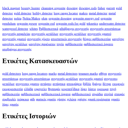
black magnet
bounty hunter
cleansing orgonite
dowsing
dowsing rods
fisher
garrett
gold
detector
gold detector
hobby detector
long range locator
makro
metal detector
metal
detector
nokta
Nokta Makro
okm
orgonite dowsing
orgonite energy rod
orgonite
pendulum
orgonite power
orgonite rod
orgonite rods for gold
teknetics
underwater detector
waterproof detector
whites
Ραβδοσκοπικά
αδιάβροχος ανιχνευτής
ανιχνευτής αποστάσεως
ανιχνευτής ασφαλείας
ανιχνευτής μετάλλων
ανιχνευτής μετάλλων
ανιχνευτής χρυσού
ανιχνευτής χρυσού
ανιχνευτής χόμπυ
αποστατικός ανιχνευτής
βέργες ραβδοσκοπίας
μαγνήτης
μαγνήτης μετάλλων
μαγνήτης ψαρέματος
πηνίο
ραβδοσκοπία
ραβδοσκοπικό όργανο
υποβρύχιος ανιχνευτής
Ετικέτες Κατασκευαστών
gold detectors
long range locators
marks
metal detectors
treasure marks
αθήνα
ανιχνευτές
αποστάσεως
ανιχνευτής αποστάσεως
ανιχνευτής μετάλλων
ανιχνευτής χρυσού
ανιχνευτες
μεταλλων
ανιχνευτες χρυσου
αντάρτες
αντάρτικα
αποκρύψεις
βιβλίο
βράχος
δέντρο
εκκρεμές
εκκρεμοσκοπία
ελλάδα
ερμηνείες
θησαυρός
κομιτατζίδικα
λίρες
λύσεις
ομοιωμα
πηγή
ραβδοσκοπία
ραβδοσκοπικά
ραβδοσκοπικά όργανα
ραβδοσκοπικό
σημάδια
σπηλιά
σταυρός
συμβουλές
τούρκικα
φίδι
φυσικός χρυσός
χάρτης
χελώνα
χρήσης
χρυσά νομίσματα
χρυσές
λίρες
χρυσός
Ετικέτες Ιστοριών