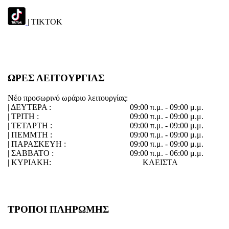
| TIKTOK
ΩΡΕΣ ΛΕΙΤΟΥΡΓΙΑΣ
Νέο προσωρινό ωράριο λειτουργίας:
| ΔΕΥΤΕΡΑ :
09:00 π.μ. - 09:00 μ.μ.
| ΤΡΙΤΗ :
09:00 π.μ. - 09:00 μ.μ.
| ΤΕΤΑΡΤΗ :
09:00 π.μ. - 09:00 μ.μ.
| ΠΕΜΜΤΗ :
09:00 π.μ. - 09:00 μ.μ.
| ΠΑΡΑΣΚΕΥΗ :
09:00 π.μ. - 09:00 μ.μ.
| ΣΑΒΒΑΤΟ :
09:00 π.μ. - 06:00 μ.μ.
| ΚΥΡΙΑΚΗ:
ΚΛΕΙΣΤΑ
ΤΡΟΠΟΙ ΠΛΗΡΩΜΗΣ