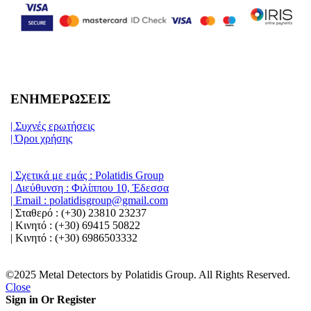
ΕΝΗΜΕΡΩΣΕΙΣ
| Συχνές ερωτήσεις
| Όροι χρήσης
| Σχετικά με εμάς : Polatidis Group
| Διεύθυνση : Φιλίππου 10, Έδεσσα
| Email : polatidisgroup@gmail.com
| Σταθερό : (+30) 23810 23237
| Κινητό : (+30) 69415 50822
| Κινητό : (+30) 6986503332
©2025 Metal Detectors by Polatidis Group. All Rights Reserved.
Close
Sign in Or Register