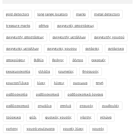
gold detectors
long range locators
marks
metal detectors
treasure marks
αθήνα
ανιχνευτές αποστάσεως
ανιχνευτής αποστάσεως
ανιχνευτής μετάλλων
ανιχνευτής χρυσού
ανιχνευτες μεταλλων
ανιχνευτες χρυσου
αντάρτες
αντάρτικα
αποκρύψεις
βιβλίο
βράχος
δέντρο
εκκρεμές
εκκρεμοσκοπία
ελλάδα
ερμηνείες
θησαυρός
κομιτατζίδικα
λίρες
λύσεις
ομοιωμα
πηγή
ραβδοσκοπία
ραβδοσκοπικά
ραβδοσκοπικά όργανα
ραβδοσκοπικό
σημάδια
σπηλιά
σταυρός
συμβουλές
τούρκικα
φίδι
φυσικός χρυσός
χάρτης
χελώνα
χρήσης
χρυσά νομίσματα
χρυσές λίρες
χρυσός