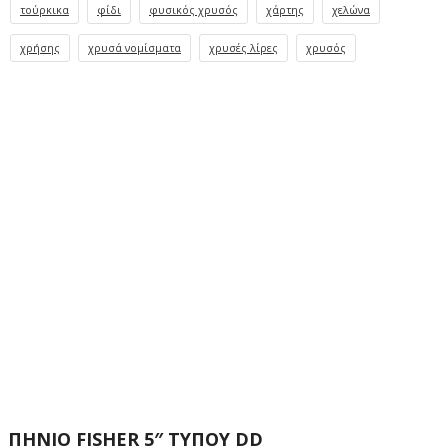
τούρκικα
φίδι
φυσικός χρυσός
χάρτης
χελώνα
χρήσης
χρυσά νομίσματα
χρυσές λίρες
χρυσός
ΠΗΝΙΟ FISHER 5″ ΤΥΠΟΥ DD