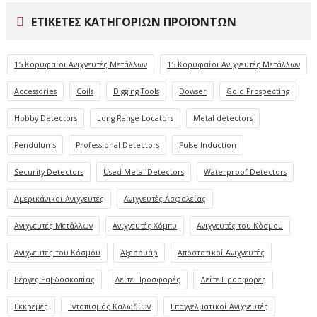
ΕΤΙΚΈΤΕΣ ΚΑΤΗΓΟΡΙΏΝ ΠΡΟΪΌΝΤΩΝ
15 Κορυφαίοι Ανιχνευτές Μετάλλων
15 Κορυφαίοι Ανιχνευτές Μετάλλων
Accessories
Coils
Digging Tools
Dowser
Gold Prospecting
Hobby Detectors
Long Range Locators
Metal detectors
Pendulums
Professional Detectors
Pulse Induction
Security Detectors
Used Metal Detectors
Waterproof Detectors
Αμερικάνικοι Ανιχνευτές
Ανιχνευτές Ασφαλείας
Ανιχνευτές Μετάλλων
Ανιχνευτές Χόμπυ
Ανιχνευτές του Κόσμου
Ανιχνευτές του Κόσμου
Αξεσουάρ
Αποστατικοί Ανιχνευτές
Βέργες Ραβδοσκοπίας
Δείτε Προσφορές
Δείτε Προσφορές
Εκκρεμές
Εντοπισμός Καλωδίων
Επαγγελματικοί Ανιχνευτές