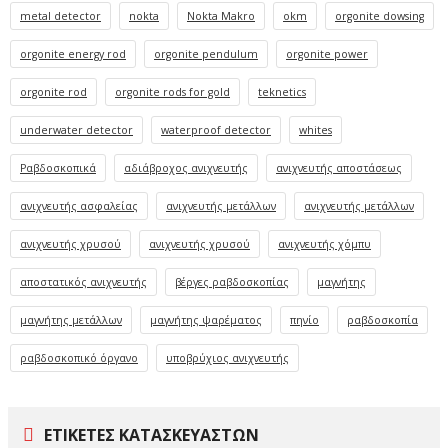
metal detector
nokta
Nokta Makro
okm
orgonite dowsing
orgonite energy rod
orgonite pendulum
orgonite power
orgonite rod
orgonite rods for gold
teknetics
underwater detector
waterproof detector
whites
Ραβδοσκοπικά
αδιάβροχος ανιχνευτής
ανιχνευτής αποστάσεως
ανιχνευτής ασφαλείας
ανιχνευτής μετάλλων
ανιχνευτής μετάλλων
ανιχνευτής χρυσού
ανιχνευτής χρυσού
ανιχνευτής χόμπυ
αποστατικός ανιχνευτής
βέργες ραβδοσκοπίας
μαγνήτης
μαγνήτης μετάλλων
μαγνήτης ψαρέματος
πηνίο
ραβδοσκοπία
ραβδοσκοπικό όργανο
υποβρύχιος ανιχνευτής
ΕΤΙΚΈΤΕΣ ΚΑΤΑΣΚΕΥΑΣΤΏΝ