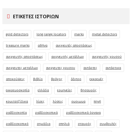
ΕΤΙΚΈΤΕΣ ΙΣΤΟΡΙΏΝ
gold detectors
long range locators
marks
metal detectors
treasure marks
αθήνα
ανιχνευτές αποστάσεως
ανιχνευτής αποστάσεως
ανιχνευτής μετάλλων
ανιχνευτής χρυσού
ανιχνευτες μεταλλων
ανιχνευτες χρυσου
αντάρτες
αντάρτικα
αποκρύψεις
βιβλίο
βράχος
δέντρο
εκκρεμές
εκκρεμοσκοπία
ελλάδα
ερμηνείες
θησαυρός
κομιτατζίδικα
λίρες
λύσεις
ομοιωμα
πηγή
ραβδοσκοπία
ραβδοσκοπικά
ραβδοσκοπικά όργανα
ραβδοσκοπικό
σημάδια
σπηλιά
σταυρός
συμβουλές