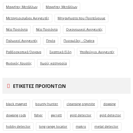
Μαγνήτες Μετάλλων
Μαγνήτες Μετάλλων
Μεταχειρισμένοι Ανιχνευτές
Μηχανήματα που Προτείνουμε
Νέα Προϊόντα
Νέα Προϊόντα
Οικονομικοί Ανιχνευτές
Παλμικοί Ανιχνευτές
Πηνία
Πυραμίδες - Chakra
Ραβδοσκοπικά Όργανα
Σκαπτικά Είδη
Υποβρύχιοι Ανιχνευτές
Φυσικός Χρυσός
Χωρίς κατηγορία
ΕΤΙΚΈΤΕΣ ΠΡΟΪΌΝΤΩΝ
black magnet
bounty hunter
cleansing orgonite
dowsing
dowsing rods
fisher
garrett
gold detector
gold detector
hobby detector
long range locator
makro
metal detector