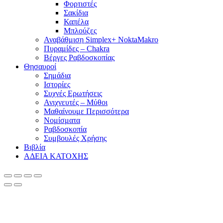
Φορτιστές
Σακίδια
Καπέλα
Μπλούζες
Αναβάθμιση Simplex+ NoktaMakro
Πυραμίδες – Chakra
Βέργες Ραβδοσκοπίας
Θησαυροί
Σημάδια
Ιστορίες
Συχνές Ερωτήσεις
Ανιχνευτές – Μύθοι
Μαθαίνουμε Περισσότερα
Νομίσματα
Ραβδοσκοπία
Συμβουλές Χρήσης
Βιβλία
ΑΔΕΙΑ ΚΑΤΟΧΗΣ