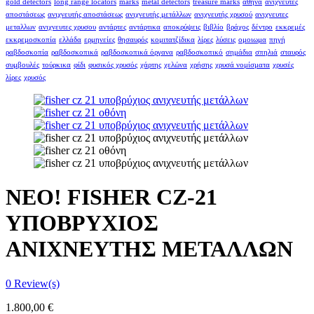
gold detectors
long range locators
marks
metal detectors
treasure marks
αθήνα
ανιχνευτές
αποστάσεως
ανιχνευτής αποστάσεως
ανιχνευτής μετάλλων
ανιχνευτής χρυσού
ανιχνευτες
μεταλλων
ανιχνευτες χρυσου
αντάρτες
αντάρτικα
αποκρύψεις
βιβλίο
βράχος
δέντρο
εκκρεμές
εκκρεμοσκοπία
ελλάδα
ερμηνείες
θησαυρός
κομιτατζίδικα
λίρες
λύσεις
ομοιωμα
πηγή
ραβδοσκοπία
ραβδοσκοπικά
ραβδοσκοπικά όργανα
ραβδοσκοπικό
σημάδια
σπηλιά
σταυρός
συμβουλές
τούρκικα
φίδι
φυσικός χρυσός
χάρτης
χελώνα
χρήσης
χρυσά νομίσματα
χρυσές
λίρες
χρυσός
ΝΕΟ! FISHER CZ-21
ΥΠΟΒΡΥΧΙΟΣ
ΑΝΙΧΝΕΥΤΗΣ ΜΕΤΑΛΛΩΝ
0
Review(s)
1.800,00
€