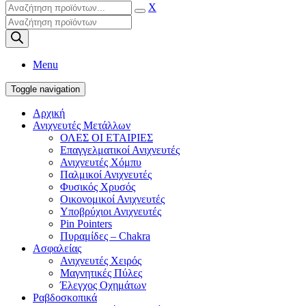
X
Products
search
Menu
Toggle navigation
Αρχική
Ανιχνευτές Μετάλλων
ΟΛΕΣ ΟΙ ΕΤΑΙΡΙΕΣ
Επαγγελματικοί Ανιχνευτές
Ανιχνευτές Χόμπυ
Παλμικοί Ανιχνευτές
Φυσικός Χρυσός
Οικονομικοί Ανιχνευτές
Υποβρύχιοι Ανιχνευτές
Pin Pointers
Πυραμίδες – Chakra
Ασφαλείας
Ανιχνευτές Χειρός
Μαγνητικές Πύλες
Έλεγχος Οχημάτων
Ραβδοσκοπικά