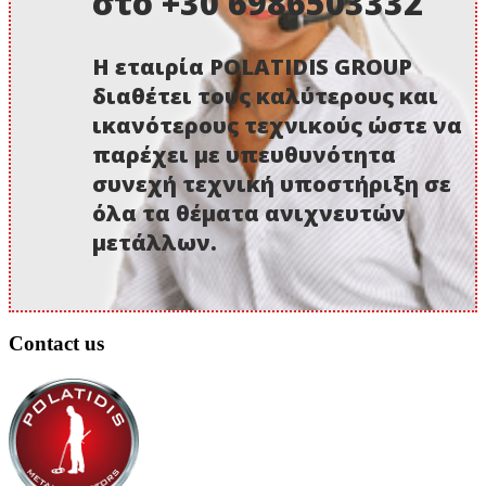
στο +30 6986503332
Η εταιρία POLATIDIS GROUP
διαθέτει τους καλύτερους και
ικανότερους τεχνικούς ώστε να
παρέχει με υπευθυνότητα
συνεχή τεχνική υποστήριξη σε
όλα τα θέματα ανιχνευτών
μετάλλων.
Contact us