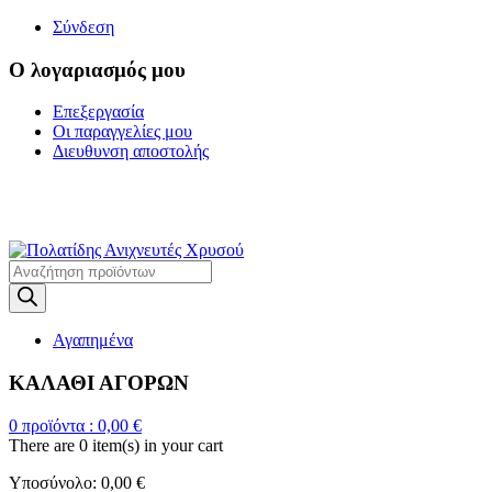
Σύνδεση
Ο λογαριασμός μου
Επεξεργασία
Οι παραγγελίες μου
Διευθυνση αποστολής
Η ΜΕΓΑΛΥΤΕΡΗ
ΓΚΑΜΑ ΑΝΙΧΝΕΥΤΩΝ ΜΕΤΑΛΛΩΝ
Products
search
Αγαπημένα
ΚΑΛΑΘΙ ΑΓΟΡΩΝ
0
προϊόντα :
0,00
€
There are
0 item(s)
in your cart
Υποσύνολο:
0,00
€