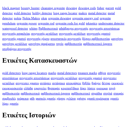
black magnet
bounty hunter
cleansing orgonite
dowsing
dowsing rods
fisher
garrett
gold
detector
gold detector
hobby detector
long range locator
makro
metal detector
metal
detector
nokta
Nokta Makro
okm
orgonite dowsing
orgonite energy rod
orgonite
pendulum
orgonite power
orgonite rod
orgonite rods for gold
teknetics
underwater detector
waterproof detector
whites
Ραβδοσκοπικά
αδιάβροχος ανιχνευτής
ανιχνευτής αποστάσεως
ανιχνευτής ασφαλείας
ανιχνευτής μετάλλων
ανιχνευτής μετάλλων
ανιχνευτής χρυσού
ανιχνευτής χρυσού
ανιχνευτής χόμπυ
αποστατικός ανιχνευτής
βέργες ραβδοσκοπίας
μαγνήτης
μαγνήτης μετάλλων
μαγνήτης ψαρέματος
πηνίο
ραβδοσκοπία
ραβδοσκοπικό όργανο
υποβρύχιος ανιχνευτής
Ετικέτες Κατασκευαστών
gold detectors
long range locators
marks
metal detectors
treasure marks
αθήνα
ανιχνευτές
αποστάσεως
ανιχνευτής αποστάσεως
ανιχνευτής μετάλλων
ανιχνευτής χρυσού
ανιχνευτες
μεταλλων
ανιχνευτες χρυσου
αντάρτες
αντάρτικα
αποκρύψεις
βιβλίο
βράχος
δέντρο
εκκρεμές
εκκρεμοσκοπία
ελλάδα
ερμηνείες
θησαυρός
κομιτατζίδικα
λίρες
λύσεις
ομοιωμα
πηγή
ραβδοσκοπία
ραβδοσκοπικά
ραβδοσκοπικά όργανα
ραβδοσκοπικό
σημάδια
σπηλιά
σταυρός
συμβουλές
τούρκικα
φίδι
φυσικός χρυσός
χάρτης
χελώνα
χρήσης
χρυσά νομίσματα
χρυσές
λίρες
χρυσός
Ετικέτες Ιστοριών