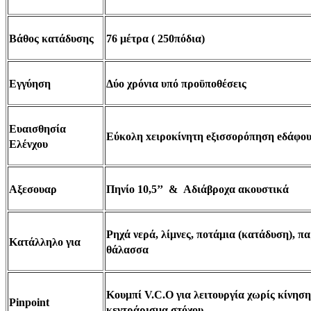
Βάθος κατάδυσης
76 μέτρα ( 250πόδια)
Εγγύηση
Δύο χρόνια υπό προϋποθέσεις
Ευαισθησία
Εύκολη xειροκίνητη eξισσορόπηση eδάφο
Ελένχου
Αξεσουαρ
Πηνίο 10,5’’ & Aδιάβροχα ακουστικά
Ρηχά νερά, λίμνες, ποτάμια (κατάδυση), πα
Κατάλληλο για
θάλασσα
Κουμπί V.C.O για λειτουργία χωρίς κίνηση
Pinpoint
κεντράρισμα στόχου