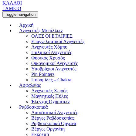
ΚΑΛΑΘΙ
ΤΑΜΕΙΟ
Toggle navigation
Αρχική
Ανιχνευτές Μετάλλων
ΟΛΕΣ ΟΙ ΕΤΑΙΡΙΕΣ
Επαγγελματικοί Ανιχνευτές
Ανιχνευτές Χόμπυ
Παλμικοί Ανιχνευτές
Φυσικός Χρυσός
Οικονομικοί Ανιχνευτές
Υποβρύχιοι Ανιχνευτές
Pin Pointers
Πυραμίδες – Chakra
Ασφαλείας
Ανιχνευτές Χειρός
Μαγνητικές Πύλες
Έλεγχος Οχημάτων
Ραβδοσκοπικά
Αποστατικοί Ανιχνευτές
Βέργες Ραβδοσκοπίας
Ραβδοσκοπικά Όργανα
Βέργες Οργονίτη
Εκκρεμή