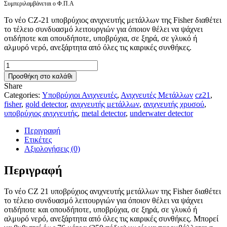
Συμπεριλαμβάνεται ο Φ.Π.Α
To νέο CZ-21 υποβρύχιος ανιχνευτής μετάλλων της Fisher διαθέτει
το τέλειο συνδυασμό λειτουργιών για όποιον θέλει να ψάχνει
οτιδήποτε και οπουδήποτε, υποβρύχια, σε ξηρά, σε γλυκό ή
αλμυρό νερό, ανεξάρτητα από όλες τις καιρικές συνθήκες.
ΝΕΟ!
FISHER
Προσθήκη στο καλάθι
CZ-
Share
21
Categories:
Υποβρύχιοι Ανιχνευτές
,
Ανιχνευτές Μετάλλων
cz21
,
ΥΠΟΒΡΥΧΙΟΣ
fisher
,
gold detector
,
ανιχνευτής μετάλλων
,
ανιχνευτής χρυσού
,
ΑΝΙΧΝΕΥΤΗΣ
υποβρύχιος ανιχνευτής
,
metal detector
,
underwater detector
ΜΕΤΑΛΛΩΝ
ποσότητα
Περιγραφή
Ετικέτες
Αξιολογήσεις (0)
Περιγραφή
To νέο CZ 21 υποβρύχιος ανιχνευτής μετάλλων της Fisher διαθέτει
το τέλειο συνδυασμό λειτουργιών για όποιον θέλει να ψάχνει
οτιδήποτε και οπουδήποτε, υποβρύχια, σε ξηρά, σε γλυκό ή
αλμυρό νερό, ανεξάρτητα από όλες τις καιρικές συνθήκες. Μπορεί