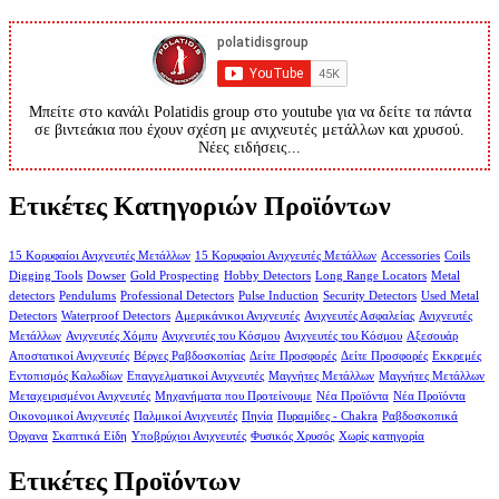
Μπείτε στο κανάλι Polatidis group στο youtube για να δείτε τα πάντα
σε βιντεάκια που έχουν σχέση με ανιχνευτές μετάλλων και χρυσού.
Νέες ειδήσεις...
Ετικέτες Κατηγοριών Προϊόντων
15 Κορυφαίοι Ανιχνευτές Μετάλλων
15 Κορυφαίοι Ανιχνευτές Μετάλλων
Accessories
Coils
Digging Tools
Dowser
Gold Prospecting
Hobby Detectors
Long Range Locators
Metal
detectors
Pendulums
Professional Detectors
Pulse Induction
Security Detectors
Used Metal
Detectors
Waterproof Detectors
Αμερικάνικοι Ανιχνευτές
Ανιχνευτές Ασφαλείας
Ανιχνευτές
Μετάλλων
Ανιχνευτές Χόμπυ
Ανιχνευτές του Κόσμου
Ανιχνευτές του Κόσμου
Αξεσουάρ
Αποστατικοί Ανιχνευτές
Βέργες Ραβδοσκοπίας
Δείτε Προσφορές
Δείτε Προσφορές
Εκκρεμές
Εντοπισμός Καλωδίων
Επαγγελματικοί Ανιχνευτές
Μαγνήτες Μετάλλων
Μαγνήτες Μετάλλων
Μεταχειρισμένοι Ανιχνευτές
Μηχανήματα που Προτείνουμε
Νέα Προϊόντα
Νέα Προϊόντα
Οικονομικοί Ανιχνευτές
Παλμικοί Ανιχνευτές
Πηνία
Πυραμίδες - Chakra
Ραβδοσκοπικά
Όργανα
Σκαπτικά Είδη
Υποβρύχιοι Ανιχνευτές
Φυσικός Χρυσός
Χωρίς κατηγορία
Ετικέτες Προϊόντων