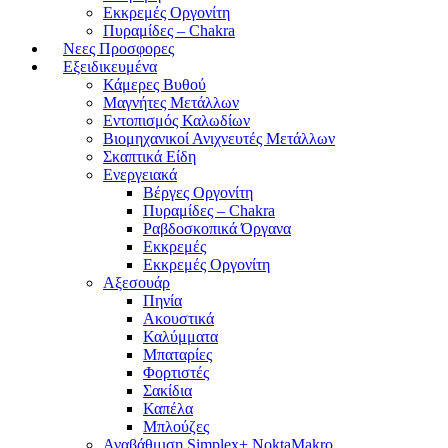
Εκκρεμές Οργονίτη
Πυραμίδες – Chakra
Νεες Προσφορες
Εξειδικευμένα
Κάμερες Βυθού
Μαγνήτες Μετάλλων
Εντοπισμός Καλωδίων
Βιομηχανικοί Ανιχνευτές Μετάλλων
Σκαπτικά Είδη
Ενεργειακά
Βέργες Οργονίτη
Πυραμίδες – Chakra
Ραβδοσκοπικά Όργανα
Εκκρεμές
Εκκρεμές Οργονίτη
Αξεσουάρ
Πηνία
Ακουστικά
Καλύμματα
Μπαταρίες
Φορτιστές
Σακίδια
Καπέλα
Μπλούζες
Αναβάθμιση Simplex+ NoktaMakro