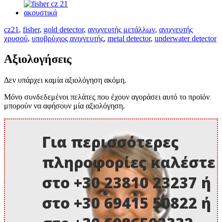
cz21
,
fisher
,
gold detector
,
ανιχνευτής μετάλλων
,
ανιχνευτής
χρυσού
,
υποβρύχιος ανιχνευτής
,
metal detector
,
underwater detector
Αξιολογήσεις
Δεν υπάρχει καμία αξιολόγηση ακόμη.
Μόνο συνδεδεμένοι πελάτες που έχουν αγοράσει αυτό το προϊόν
μπορούν να αφήσουν μία αξιολόγηση.
Για περισσότερες
πληροφορίες καλέστε
στο +30 23810 23237 ή
στο +30 69415 50822 ή