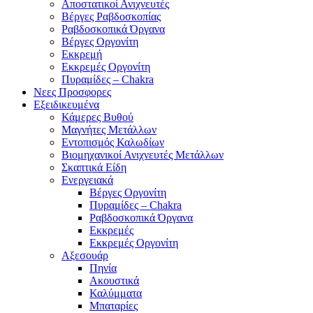
Αποστατικοί Ανιχνευτές
Βέργες Ραβδοσκοπίας
Ραβδοσκοπικά Όργανα
Βέργες Οργονίτη
Εκκρεμή
Εκκρεμές Οργονίτη
Πυραμίδες – Chakra
Νεες Προσφορες
Εξειδικευμένα
Κάμερες Βυθού
Μαγνήτες Μετάλλων
Εντοπισμός Καλωδίων
Βιομηχανικοί Ανιχνευτές Μετάλλων
Σκαπτικά Είδη
Ενεργειακά
Βέργες Οργονίτη
Πυραμίδες – Chakra
Ραβδοσκοπικά Όργανα
Εκκρεμές
Εκκρεμές Οργονίτη
Αξεσουάρ
Πηνία
Ακουστικά
Καλύμματα
Μπαταρίες