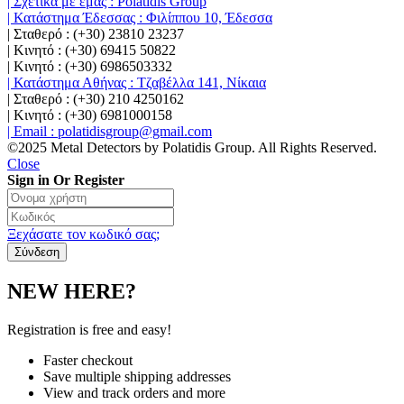
| Σχετικά με εμάς : Polatidis Group
| Κατάστημα Έδεσσας : Φιλίππου 10, Έδεσσα
| Σταθερό : (+30) 23810 23237
| Κινητό : (+30) 69415 50822
| Κινητό : (+30) 6986503332
| Κατάστημα Αθήνας : Τζαβέλλα 141, Νίκαια
| Σταθερό : (+30) 210 4250162
| Κινητό : (+30) 6981000158
| Email : polatidisgroup@gmail.com
©2025 Metal Detectors by Polatidis Group. All Rights Reserved.
Close
Sign in Or Register
Ξεχάσατε τον κωδικό σας;
NEW HERE?
Registration is free and easy!
Faster checkout
Save multiple shipping addresses
View and track orders and more