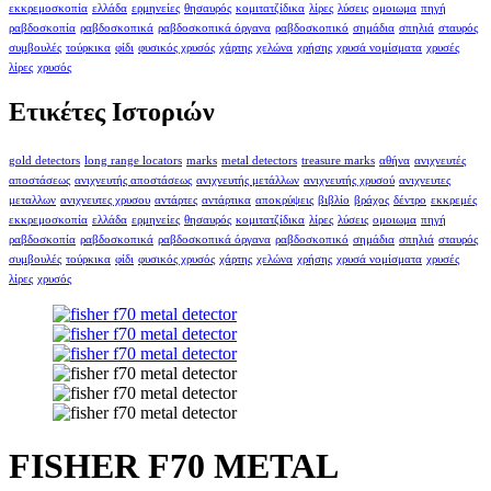
εκκρεμοσκοπία
ελλάδα
ερμηνείες
θησαυρός
κομιτατζίδικα
λίρες
λύσεις
ομοιωμα
πηγή
ραβδοσκοπία
ραβδοσκοπικά
ραβδοσκοπικά όργανα
ραβδοσκοπικό
σημάδια
σπηλιά
σταυρός
συμβουλές
τούρκικα
φίδι
φυσικός χρυσός
χάρτης
χελώνα
χρήσης
χρυσά νομίσματα
χρυσές
λίρες
χρυσός
Ετικέτες Ιστοριών
gold detectors
long range locators
marks
metal detectors
treasure marks
αθήνα
ανιχνευτές
αποστάσεως
ανιχνευτής αποστάσεως
ανιχνευτής μετάλλων
ανιχνευτής χρυσού
ανιχνευτες
μεταλλων
ανιχνευτες χρυσου
αντάρτες
αντάρτικα
αποκρύψεις
βιβλίο
βράχος
δέντρο
εκκρεμές
εκκρεμοσκοπία
ελλάδα
ερμηνείες
θησαυρός
κομιτατζίδικα
λίρες
λύσεις
ομοιωμα
πηγή
ραβδοσκοπία
ραβδοσκοπικά
ραβδοσκοπικά όργανα
ραβδοσκοπικό
σημάδια
σπηλιά
σταυρός
συμβουλές
τούρκικα
φίδι
φυσικός χρυσός
χάρτης
χελώνα
χρήσης
χρυσά νομίσματα
χρυσές
λίρες
χρυσός
FISHER F70 METAL