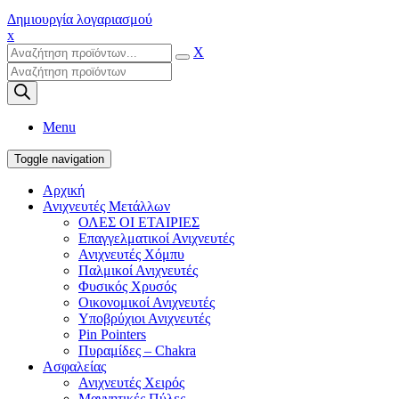
Δημιουργία λογαριασμού
x
X
Products
search
Menu
Toggle navigation
Αρχική
Ανιχνευτές Μετάλλων
ΟΛΕΣ ΟΙ ΕΤΑΙΡΙΕΣ
Επαγγελματικοί Ανιχνευτές
Ανιχνευτές Χόμπυ
Παλμικοί Ανιχνευτές
Φυσικός Χρυσός
Οικονομικοί Ανιχνευτές
Υποβρύχιοι Ανιχνευτές
Pin Pointers
Πυραμίδες – Chakra
Ασφαλείας
Ανιχνευτές Χειρός
Μαγνητικές Πύλες