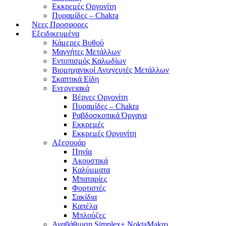
Εκκρεμές Οργονίτη
Πυραμίδες – Chakra
Νεες Προσφορες
Εξειδικευμένα
Κάμερες Βυθού
Μαγνήτες Μετάλλων
Εντοπισμός Καλωδίων
Βιομηχανικοί Ανιχνευτές Μετάλλων
Σκαπτικά Είδη
Ενεργειακά
Βέργες Οργονίτη
Πυραμίδες – Chakra
Ραβδοσκοπικά Όργανα
Εκκρεμές
Εκκρεμές Οργονίτη
Αξεσουάρ
Πηνία
Ακουστικά
Καλύμματα
Μπαταρίες
Φορτιστές
Σακίδια
Καπέλα
Μπλούζες
Αναβάθμιση Simplex+ NoktaMakro