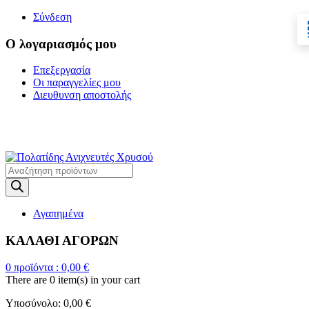
Σύνδεση
Ο λογαριασμός μου
Επεξεργασία
Οι παραγγελίες μου
Διευθυνση αποστολής
Η ΜΕΓΑΛΥΤΕΡΗ
ΓΚΑΜΑ ΑΝΙΧΝΕΥΤΩΝ ΜΕΤΑΛΛΩΝ
Products
search
Αγαπημένα
ΚΑΛΑΘΙ ΑΓΟΡΩΝ
0
προϊόντα :
0,00
€
There are
0 item(s)
in your cart
Υποσύνολο:
0,00
€