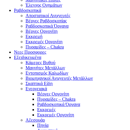
Έλεγχος Οχημάτων
Ραβδοσκοπικά
Αποστατικοί Ανιχνευτές
Βέργες Ραβδοσκοπίας
Ραβδοσκοπικά Όργανα
Βέργες Οργονίτη
Εκκρεμή
Εκκρεμές Οργονίτη
Πυραμίδες – Chakra
Νεες Προσφορες
Εξειδικευμένα
Κάμερες Βυθού
Μαγνήτες Μετάλλων
Εντοπισμός Καλωδίων
Βιομηχανικοί Ανιχνευτές Μετάλλων
Σκαπτικά Είδη
Ενεργειακά
Βέργες Οργονίτη
Πυραμίδες – Chakra
Ραβδοσκοπικά Όργανα
Εκκρεμές
Εκκρεμές Οργονίτη
Αξεσουάρ
Πηνία