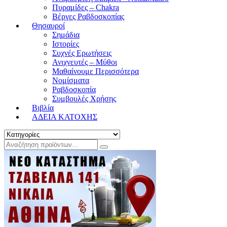
Πυραμίδες – Chakra
Βέργες Ραβδοσκοπίας
Θησαυροί
Σημάδια
Ιστορίες
Συχνές Ερωτήσεις
Ανιχνευτές – Μύθοι
Μαθαίνουμε Περισσότερα
Νομίσματα
Ραβδοσκοπία
Συμβουλές Χρήσης
Βιβλία
ΑΔΕΙΑ ΚΑΤΟΧΗΣ