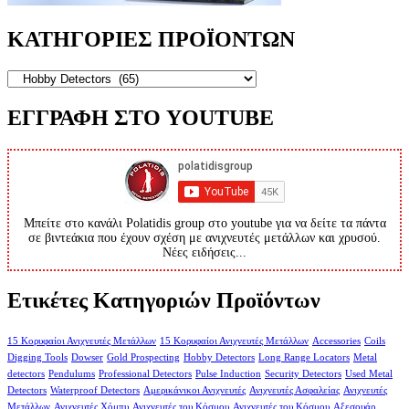
ΚΑΤΗΓΟΡΙΕΣ ΠΡΟΪΟΝΤΩΝ
ΕΓΓΡΑΦΗ ΣΤΟ YOUTUBE
Μπείτε στο κανάλι Polatidis group στο youtube για να δείτε τα πάντα
σε βιντεάκια που έχουν σχέση με ανιχνευτές μετάλλων και χρυσού.
Νέες ειδήσεις...
Ετικέτες Κατηγοριών Προϊόντων
15 Κορυφαίοι Ανιχνευτές Μετάλλων
15 Κορυφαίοι Ανιχνευτές Μετάλλων
Accessories
Coils
Digging Tools
Dowser
Gold Prospecting
Hobby Detectors
Long Range Locators
Metal
detectors
Pendulums
Professional Detectors
Pulse Induction
Security Detectors
Used Metal
Detectors
Waterproof Detectors
Αμερικάνικοι Ανιχνευτές
Ανιχνευτές Ασφαλείας
Ανιχνευτές
Μετάλλων
Ανιχνευτές Χόμπυ
Ανιχνευτές του Κόσμου
Ανιχνευτές του Κόσμου
Αξεσουάρ