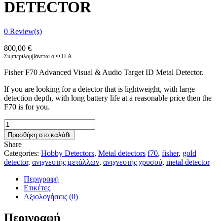
DETECTOR
0
Review(s)
800,00
€
Συμπεριλαμβάνεται ο Φ.Π.Α
Fisher F70 Advanced Visual & Audio Target ID Metal Detector.
If you are looking for a detector that is lightweight, with large
detection depth, with long battery life at a reasonable price then the
F70 is for you.
FISHER
F70
Προσθήκη στο καλάθι
METAL
Share
DETECTOR
Categories:
Hobby Detectors
,
Metal detectors
f70
,
fisher
,
gold
ποσότητα
detector
,
ανιχνευτής μετάλλων
,
ανιχνευτής χρυσού
,
metal detector
Περιγραφή
Ετικέτες
Αξιολογήσεις (0)
Περιγραφή