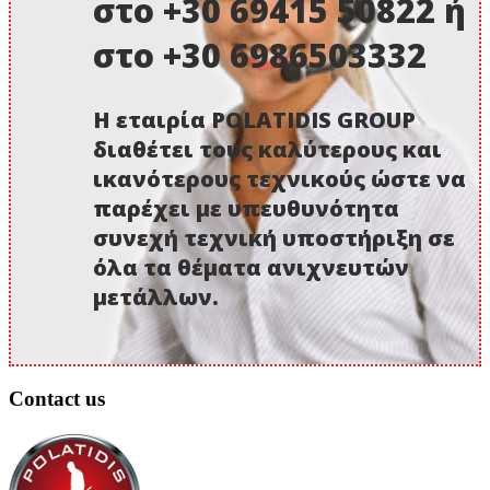
στο +30 69415 50822 ή
στο +30 6986503332
Η εταιρία POLATIDIS GROUP
διαθέτει τους καλύτερους και
ικανότερους τεχνικούς ώστε να
παρέχει με υπευθυνότητα
συνεχή τεχνική υποστήριξη σε
όλα τα θέματα ανιχνευτών
μετάλλων.
Contact us