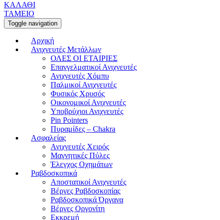
ΚΑΛΑΘΙ
ΤΑΜΕΙΟ
Toggle navigation
Αρχική
Ανιχνευτές Μετάλλων
ΟΛΕΣ ΟΙ ΕΤΑΙΡΙΕΣ
Επαγγελματικοί Ανιχνευτές
Ανιχνευτές Χόμπυ
Παλμικοί Ανιχνευτές
Φυσικός Χρυσός
Οικονομικοί Ανιχνευτές
Υποβρύχιοι Ανιχνευτές
Pin Pointers
Πυραμίδες – Chakra
Ασφαλείας
Ανιχνευτές Χειρός
Μαγνητικές Πύλες
Έλεγχος Οχημάτων
Ραβδοσκοπικά
Αποστατικοί Ανιχνευτές
Βέργες Ραβδοσκοπίας
Ραβδοσκοπικά Όργανα
Βέργες Οργονίτη
Εκκρεμή