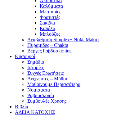
Ακουστικά
Καλύμματα
Μπαταρίες
Φορτιστές
Σακίδια
Καπέλα
Μπλούζες
Αναβάθμιση Simplex+ NoktaMakro
Πυραμίδες – Chakra
Βέργες Ραβδοσκοπίας
Θησαυροί
Σημάδια
Ιστορίες
Συχνές Ερωτήσεις
Ανιχνευτές – Μύθοι
Μαθαίνουμε Περισσότερα
Νομίσματα
Ραβδοσκοπία
Συμβουλές Χρήσης
Βιβλία
ΑΔΕΙΑ ΚΑΤΟΧΗΣ