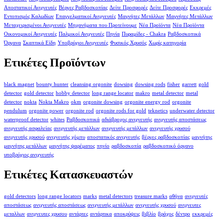
Αποστατικοί Ανιχνευτές
Βέργες Ραβδοσκοπίας
Δείτε Προσφορές
Δείτε Προσφορές
Εκκρεμές
Εντοπισμός Καλωδίων
Επαγγελματικοί Ανιχνευτές
Μαγνήτες Μετάλλων
Μαγνήτες Μετάλλων
Μεταχειρισμένοι Ανιχνευτές
Μηχανήματα που Προτείνουμε
Νέα Προϊόντα
Νέα Προϊόντα
Οικονομικοί Ανιχνευτές
Παλμικοί Ανιχνευτές
Πηνία
Πυραμίδες - Chakra
Ραβδοσκοπικά
Όργανα
Σκαπτικά Είδη
Υποβρύχιοι Ανιχνευτές
Φυσικός Χρυσός
Χωρίς κατηγορία
Ετικέτες Προϊόντων
black magnet
bounty hunter
cleansing orgonite
dowsing
dowsing rods
fisher
garrett
gold
detector
gold detector
hobby detector
long range locator
makro
metal detector
metal
detector
nokta
Nokta Makro
okm
orgonite dowsing
orgonite energy rod
orgonite
pendulum
orgonite power
orgonite rod
orgonite rods for gold
teknetics
underwater detector
waterproof detector
whites
Ραβδοσκοπικά
αδιάβροχος ανιχνευτής
ανιχνευτής αποστάσεως
ανιχνευτής ασφαλείας
ανιχνευτής μετάλλων
ανιχνευτής μετάλλων
ανιχνευτής χρυσού
ανιχνευτής χρυσού
ανιχνευτής χόμπυ
αποστατικός ανιχνευτής
βέργες ραβδοσκοπίας
μαγνήτης
μαγνήτης μετάλλων
μαγνήτης ψαρέματος
πηνίο
ραβδοσκοπία
ραβδοσκοπικό όργανο
υποβρύχιος ανιχνευτής
Ετικέτες Κατασκευαστών
gold detectors
long range locators
marks
metal detectors
treasure marks
αθήνα
ανιχνευτές
αποστάσεως
ανιχνευτής αποστάσεως
ανιχνευτής μετάλλων
ανιχνευτής χρυσού
ανιχνευτες
μεταλλων
ανιχνευτες χρυσου
αντάρτες
αντάρτικα
αποκρύψεις
βιβλίο
βράχος
δέντρο
εκκρεμές