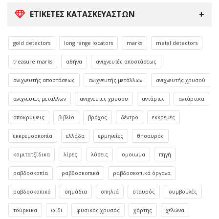
ΕΤΙΚΈΤΕΣ ΚΑΤΑΣΚΕΥΑΣΤΏΝ
gold detectors
long range locators
marks
metal detectors
treasure marks
αθήνα
ανιχνευτές αποστάσεως
ανιχνευτής αποστάσεως
ανιχνευτής μετάλλων
ανιχνευτής χρυσού
ανιχνευτες μεταλλων
ανιχνευτες χρυσου
αντάρτες
αντάρτικα
αποκρύψεις
βιβλίο
βράχος
δέντρο
εκκρεμές
εκκρεμοσκοπία
ελλάδα
ερμηνείες
θησαυρός
κομιτατζίδικα
λίρες
λύσεις
ομοιωμα
πηγή
ραβδοσκοπία
ραβδοσκοπικά
ραβδοσκοπικά όργανα
ραβδοσκοπικό
σημάδια
σπηλιά
σταυρός
συμβουλές
τούρκικα
φίδι
φυσικός χρυσός
χάρτης
χελώνα