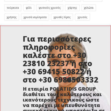
τούρκικα
φίδι
φυσικός χρυσός
χάρτης
χελώνα
χρήσης
χρυσά νομίσματα
χρυσές λίρες
χρυσός
Για περισσότερες
πληροφορίες
καλέστε στο +30
23810 23237 ή στο
+30 69415 50822 ή
στο +30 6986503332
Η εταιρία POLATIDIS GROUP
διαθέτει τους καλύτερους και
ικανότερους τεχνικούς ώστε
να παρέχει με υπευθυνότητα
συνεχή τεχνική υποστήριξη σε