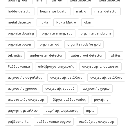
dowsing rods
fisher
garrett
gold detector
gold detector
hobby detector
long range locator
makro
metal detector
metal detector
nokta
Nokta Makro
okm
orgonite dowsing
orgonite energy rod
orgonite pendulum
orgonite power
orgonite rod
orgonite rods for gold
teknetics
underwater detector
waterproof detector
whites
Ραβδοσκοπικά
αδιάβροχος ανιχνευτής
ανιχνευτής αποστάσεως
ανιχνευτής ασφαλείας
ανιχνευτής μετάλλων
ανιχνευτής μετάλλων
ανιχνευτής χρυσού
ανιχνευτής χρυσού
ανιχνευτής χόμπυ
αποστατικός ανιχνευτής
βέργες ραβδοσκοπίας
μαγνήτης
μαγνήτης μετάλλων
μαγνήτης ψαρέματος
πηνίο
ραβδοσκοπία
ραβδοσκοπικό όργανο
υποβρύχιος ανιχνευτής