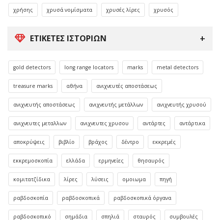
χρήσης
χρυσά νομίσματα
χρυσές λίρες
χρυσός
ΕΤΙΚΈΤΕΣ ΙΣΤΟΡΙΏΝ
gold detectors
long range locators
marks
metal detectors
treasure marks
αθήνα
ανιχνευτές αποστάσεως
ανιχνευτής αποστάσεως
ανιχνευτής μετάλλων
ανιχνευτής χρυσού
ανιχνευτες μεταλλων
ανιχνευτες χρυσου
αντάρτες
αντάρτικα
αποκρύψεις
βιβλίο
βράχος
δέντρο
εκκρεμές
εκκρεμοσκοπία
ελλάδα
ερμηνείες
θησαυρός
κομιτατζίδικα
λίρες
λύσεις
ομοιωμα
πηγή
ραβδοσκοπία
ραβδοσκοπικά
ραβδοσκοπικά όργανα
ραβδοσκοπικό
σημάδια
σπηλιά
σταυρός
συμβουλές