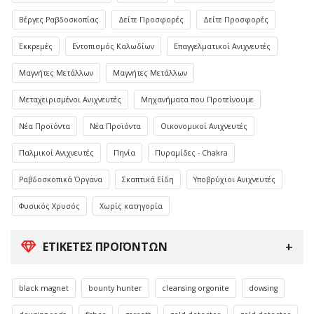
Βέργες Ραβδοσκοπίας
Δείτε Προσφορές
Δείτε Προσφορές
Εκκρεμές
Εντοπισμός Καλωδίων
Επαγγελματικοί Ανιχνευτές
Μαγνήτες Μετάλλων
Μαγνήτες Μετάλλων
Μεταχειρισμένοι Ανιχνευτές
Μηχανήματα που Προτείνουμε
Νέα Προϊόντα
Νέα Προϊόντα
Οικονομικοί Ανιχνευτές
Παλμικοί Ανιχνευτές
Πηνία
Πυραμίδες - Chakra
Ραβδοσκοπικά Όργανα
Σκαπτικά Είδη
Υποβρύχιοι Ανιχνευτές
Φυσικός Χρυσός
Χωρίς κατηγορία
ΕΤΙΚΈΤΕΣ ΠΡΟΪΌΝΤΩΝ
black magnet
bounty hunter
cleansing orgonite
dowsing