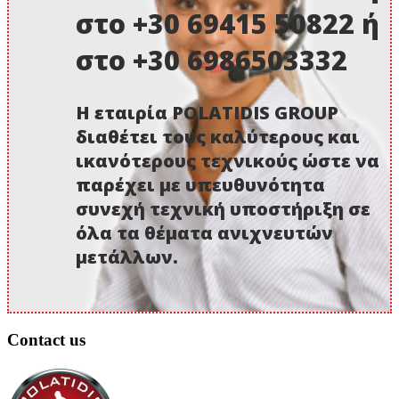
στο +30 69415 50822 ή
στο +30 6986503332
Η εταιρία POLATIDIS GROUP
διαθέτει τους καλύτερους και
ικανότερους τεχνικούς ώστε να
παρέχει με υπευθυνότητα
συνεχή τεχνική υποστήριξη σε
όλα τα θέματα ανιχνευτών
μετάλλων.
Contact us