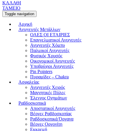
ΚΑΛΑΘΙ
ΤΑΜΕΙΟ
Toggle navigation
Αρχική
Ανιχνευτές Μετάλλων
ΟΛΕΣ ΟΙ ΕΤΑΙΡΙΕΣ
Επαγγελματικοί Ανιχνευτές
Ανιχνευτές Χόμπυ
Παλμικοί Ανιχνευτές
Φυσικός Χρυσός
Οικονομικοί Ανιχνευτές
Υποβρύχιοι Ανιχνευτές
Pin Pointers
Πυραμίδες – Chakra
Ασφαλείας
Ανιχνευτές Χειρός
Μαγνητικές Πύλες
Έλεγχος Οχημάτων
Ραβδοσκοπικά
Αποστατικοί Ανιχνευτές
Βέργες Ραβδοσκοπίας
Ραβδοσκοπικά Όργανα
Βέργες Οργονίτη
Εκκρεμή