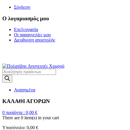
Σύνδεση
Ο λογαριασμός μου
Επεξεργασία
Οι παραγγελίες μου
Διευθυνση αποστολής
Η ΜΕΓΑΛΥΤΕΡΗ
ΓΚΑΜΑ ΑΝΙΧΝΕΥΤΩΝ ΜΕΤΑΛΛΩΝ
Products
search
Αγαπημένα
ΚΑΛΑΘΙ ΑΓΟΡΩΝ
0
προϊόντα :
0,00
€
There are
0 item(s)
in your cart
Υποσύνολο:
0,00
€