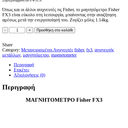
Συμπεριλαμβάνεται ο Φ.Π.Α
Όπως και οι άλλοι ανιχνευτές τις Fisher, το μαγνητόμετρο Fisher
FX3 είναι εύκολο στη λειτουργία, μπαίνοντας στην αναζήτηση
αμέσως μετά την ενεργοποίησή του. Ζυγίζει μόλις 1.14kg.
FISHER
Προσθήκη στο καλάθι
FX
3
Share
ΜΕΤΑΧΕΙΡΙΣΜΕΝΟ
Category:
ΜΑΓΝΗΤΟΜΕΤΡΟ
Μεταχειρισμένοι Ανιχνευτές
fisher
,
fx3
,
ανιχνευτής
μετάλλων
ποσότητα
,
μαγνητόμετρο
,
magnetometer
Περιγραφή
Ετικέτες
Αξιολογήσεις (0)
Περιγραφή
ΜΑΓΝΗΤΟΜΕΤΡΟ Fisher FX3