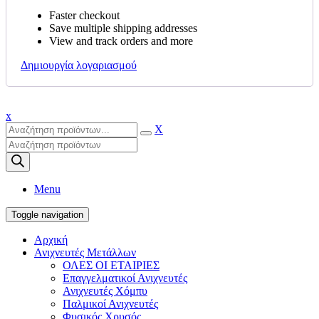
Faster checkout
Save multiple shipping addresses
View and track orders and more
Δημιουργία λογαριασμού
x
X
Products
search
Menu
Toggle navigation
Αρχική
Ανιχνευτές Μετάλλων
ΟΛΕΣ ΟΙ ΕΤΑΙΡΙΕΣ
Επαγγελματικοί Ανιχνευτές
Ανιχνευτές Χόμπυ
Παλμικοί Ανιχνευτές
Φυσικός Χρυσός