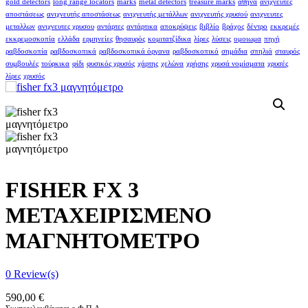
gold detectors
long range locators
marks
metal detectors
treasure marks
αθήνα
ανιχνευτές
αποστάσεως
ανιχνευτής αποστάσεως
ανιχνευτής μετάλλων
ανιχνευτής χρυσού
ανιχνευτες
μεταλλων
ανιχνευτες χρυσου
αντάρτες
αντάρτικα
αποκρύψεις
βιβλίο
βράχος
δέντρο
εκκρεμές
εκκρεμοσκοπία
ελλάδα
ερμηνείες
θησαυρός
κομιτατζίδικα
λίρες
λύσεις
ομοιωμα
πηγή
ραβδοσκοπία
ραβδοσκοπικά
ραβδοσκοπικά όργανα
ραβδοσκοπικό
σημάδια
σπηλιά
σταυρός
συμβουλές
τούρκικα
φίδι
φυσικός χρυσός
χάρτης
χελώνα
χρήσης
χρυσά νομίσματα
χρυσές
λίρες
χρυσός
FISHER FX 3
ΜΕΤΑΧΕΙΡΙΣΜΕΝΟ
ΜΑΓΝΗΤΟΜΕΤΡΟ
0
Review(s)
590,00
€