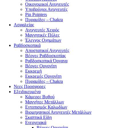
Οικονομικοί Ανιχνευτές
Υποβρύχιοι Ανιχνευτές
Pin Pointers
Πυραμίδες – Chakra
Ασφαλείας
Ανιχνευτές Χειρός
Μαγνητικές Πύλες
Έλεγχος Οχημάτων
Ραβδοσκοπικά
Αποστατικοί Ανιχνευτές
Βέργες Ραβδοσκοπίας
Ραβδοσκοπικά Όργανα
Βέργες Οργονίτη
Εκκρεμή
Εκκρεμές Οργονίτη
Πυραμίδες – Chakra
Νεες Προσφορες
Εξειδικευμένα
Κάμερες Βυθού
Μαγνήτες Μετάλλων
Εντοπισμός Καλωδίων
Βιομηχανικοί Ανιχνευτές Μετάλλων
Σκαπτικά Είδη
Ενεργειακά
Βέργες Οργονίτη