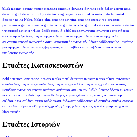
black magnet
bounty hunter
cleansing orgonite
dowsing
dowsing rods
fisher
garrett
gold
detector
gold detector
hobby detector
long range locator
makro
metal detector
metal
detector
nokta
Nokta Makro
okm
orgonite dowsing
orgonite energy rod
orgonite
pendulum
orgonite power
orgonite rod
orgonite rods for gold
teknetics
underwater detector
waterproof detector
whites
Ραβδοσκοπικά
αδιάβροχος ανιχνευτής
ανιχνευτής αποστάσεως
ανιχνευτής ασφαλείας
ανιχνευτής μετάλλων
ανιχνευτής μετάλλων
ανιχνευτής χρυσού
ανιχνευτής χρυσού
ανιχνευτής χόμπυ
αποστατικός ανιχνευτής
βέργες ραβδοσκοπίας
μαγνήτης
μαγνήτης μετάλλων
μαγνήτης ψαρέματος
πηνίο
ραβδοσκοπία
ραβδοσκοπικό όργανο
υποβρύχιος ανιχνευτής
Ετικέτες Κατασκευαστών
gold detectors
long range locators
marks
metal detectors
treasure marks
αθήνα
ανιχνευτές
αποστάσεως
ανιχνευτής αποστάσεως
ανιχνευτής μετάλλων
ανιχνευτής χρυσού
ανιχνευτες
μεταλλων
ανιχνευτες χρυσου
αντάρτες
αντάρτικα
αποκρύψεις
βιβλίο
βράχος
δέντρο
εκκρεμές
εκκρεμοσκοπία
ελλάδα
ερμηνείες
θησαυρός
κομιτατζίδικα
λίρες
λύσεις
ομοιωμα
πηγή
ραβδοσκοπία
ραβδοσκοπικά
ραβδοσκοπικά όργανα
ραβδοσκοπικό
σημάδια
σπηλιά
σταυρός
συμβουλές
τούρκικα
φίδι
φυσικός χρυσός
χάρτης
χελώνα
χρήσης
χρυσά νομίσματα
χρυσές
λίρες
χρυσός
Ετικέτες Ιστοριών