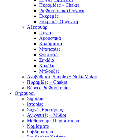
Πυραμίδες – Chakra
Ραβδοσκοπικά Όργανα
Εκκρεμές
Εκκρεμές Οργονίτη
Αξεσουάρ
Πηνία
Ακουστικά
Καλύμματα
Μπαταρίες
Φορτιστές
Σακίδια
Καπέλα
Μπλούζες
Αναβάθμιση Simplex+ NoktaMakro
Πυραμίδες – Chakra
Βέργες Ραβδοσκοπίας
Θησαυροί
Σημάδια
Ιστορίες
Συχνές Ερωτήσεις
Ανιχνευτές – Μύθοι
Μαθαίνουμε Περισσότερα
Νομίσματα
Ραβδοσκοπία