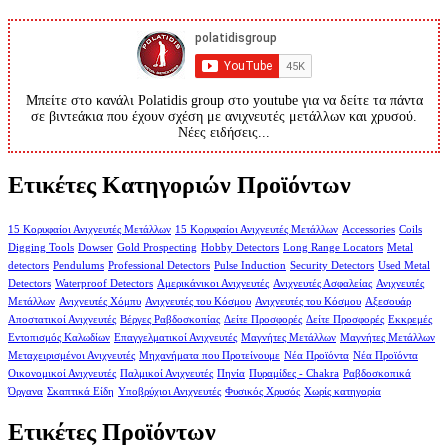
Μπείτε στο κανάλι Polatidis group στο youtube για να δείτε τα πάντα
σε βιντεάκια που έχουν σχέση με ανιχνευτές μετάλλων και χρυσού.
Νέες ειδήσεις...
Ετικέτες Κατηγοριών Προϊόντων
15 Κορυφαίοι Ανιχνευτές Μετάλλων
15 Κορυφαίοι Ανιχνευτές Μετάλλων
Accessories
Coils
Digging Tools
Dowser
Gold Prospecting
Hobby Detectors
Long Range Locators
Metal
detectors
Pendulums
Professional Detectors
Pulse Induction
Security Detectors
Used Metal
Detectors
Waterproof Detectors
Αμερικάνικοι Ανιχνευτές
Ανιχνευτές Ασφαλείας
Ανιχνευτές
Μετάλλων
Ανιχνευτές Χόμπυ
Ανιχνευτές του Κόσμου
Ανιχνευτές του Κόσμου
Αξεσουάρ
Αποστατικοί Ανιχνευτές
Βέργες Ραβδοσκοπίας
Δείτε Προσφορές
Δείτε Προσφορές
Εκκρεμές
Εντοπισμός Καλωδίων
Επαγγελματικοί Ανιχνευτές
Μαγνήτες Μετάλλων
Μαγνήτες Μετάλλων
Μεταχειρισμένοι Ανιχνευτές
Μηχανήματα που Προτείνουμε
Νέα Προϊόντα
Νέα Προϊόντα
Οικονομικοί Ανιχνευτές
Παλμικοί Ανιχνευτές
Πηνία
Πυραμίδες - Chakra
Ραβδοσκοπικά
Όργανα
Σκαπτικά Είδη
Υποβρύχιοι Ανιχνευτές
Φυσικός Χρυσός
Χωρίς κατηγορία
Ετικέτες Προϊόντων