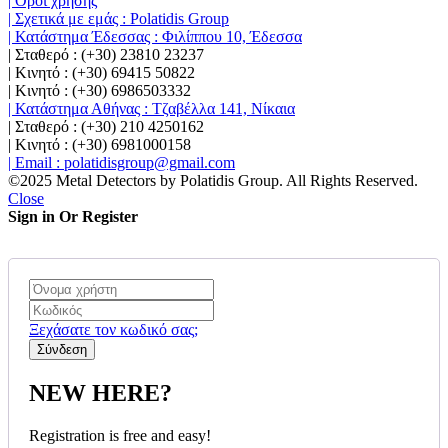
| Όροι χρήσης
| Σχετικά με εμάς : Polatidis Group
| Κατάστημα Έδεσσας : Φιλίππου 10, Έδεσσα
| Σταθερό : (+30) 23810 23237
| Κινητό : (+30) 69415 50822
| Κινητό : (+30) 6986503332
| Κατάστημα Αθήνας : Τζαβέλλα 141, Νίκαια
| Σταθερό : (+30) 210 4250162
| Κινητό : (+30) 6981000158
| Email : polatidisgroup@gmail.com
©2025 Metal Detectors by Polatidis Group. All Rights Reserved.
Close
Sign in Or Register
Ξεχάσατε τον κωδικό σας;
NEW HERE?
Registration is free and easy!