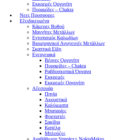
Εκκρεμές Οργονίτη
Πυραμίδες – Chakra
Νεες Προσφορες
Εξειδικευμένα
Κάμερες Βυθού
Μαγνήτες Μετάλλων
Εντοπισμός Καλωδίων
Βιομηχανικοί Ανιχνευτές Μετάλλων
Σκαπτικά Είδη
Ενεργειακά
Βέργες Οργονίτη
Πυραμίδες – Chakra
Ραβδοσκοπικά Όργανα
Εκκρεμές
Εκκρεμές Οργονίτη
Αξεσουάρ
Πηνία
Ακουστικά
Καλύμματα
Μπαταρίες
Φορτιστές
Σακίδια
Καπέλα
Μπλούζες
Αναβάθμιση Simplex+ NoktaMakro