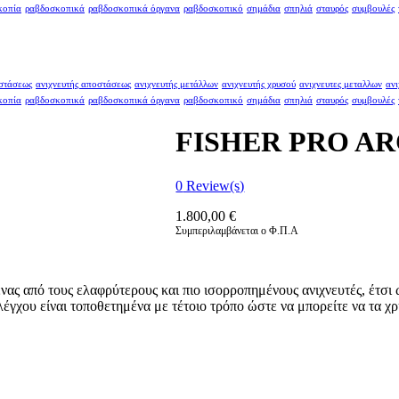
κοπία
ραβδοσκοπικά
ραβδοσκοπικά όργανα
ραβδοσκοπικό
σημάδια
σπηλιά
σταυρός
συμβουλές
οστάσεως
ανιχνευτής αποστάσεως
ανιχνευτής μετάλλων
ανιχνευτής χρυσού
ανιχνευτες μεταλλων
ανι
κοπία
ραβδοσκοπικά
ραβδοσκοπικά όργανα
ραβδοσκοπικό
σημάδια
σπηλιά
σταυρός
συμβουλές
FISHER PRO A
0
Review(s)
1.800,00
€
Συμπεριλαμβάνεται ο Φ.Π.Α
ας από τους ελαφρύτερους και πιο ισορροπημένους ανιχνευτές, έτσι ώ
ελέγχου είναι τοποθετημένα με τέτοιο τρόπο ώστε να μπορείτε να τα 