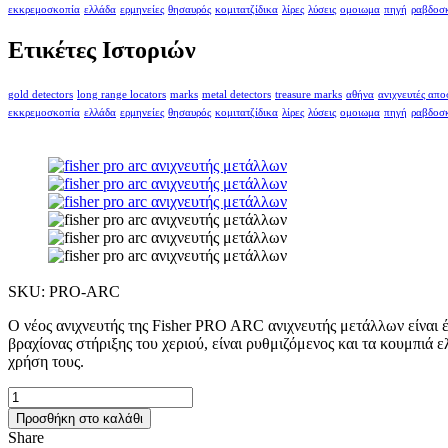
εκκρεμοσκοπία
ελλάδα
ερμηνείες
θησαυρός
κομιτατζίδικα
λίρες
λύσεις
ομοιωμα
πηγή
ραβδοσ
Ετικέτες Ιστοριών
gold detectors
long range locators
marks
metal detectors
treasure marks
αθήνα
ανιχνευτές απ
εκκρεμοσκοπία
ελλάδα
ερμηνείες
θησαυρός
κομιτατζίδικα
λίρες
λύσεις
ομοιωμα
πηγή
ραβδοσ
SKU:
PRO-ARC
Ο νέος ανιχνευτής της Fisher PRO ARC ανιχνευτής μετάλλων είναι έν
βραχίονας στήριξης του χεριού, είναι ρυθμιζόμενος και τα κουμπιά 
χρήση τους.
FISHER
PRO
Προσθήκη στο καλάθι
ARC
Share