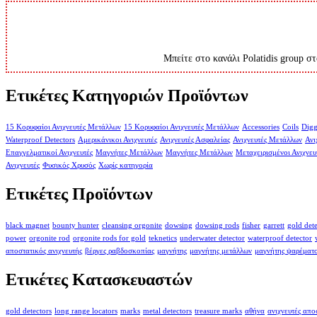
Μπείτε στο κανάλι Polatidis group στ
Ετικέτες Κατηγοριών Προϊόντων
15 Κορυφαίοι Ανιχνευτές Μετάλλων
15 Κορυφαίοι Ανιχνευτές Μετάλλων
Accessories
Coils
Digg
Waterproof Detectors
Αμερικάνικοι Ανιχνευτές
Ανιχνευτές Ασφαλείας
Ανιχνευτές Μετάλλων
Ανι
Επαγγελματικοί Ανιχνευτές
Μαγνήτες Μετάλλων
Μαγνήτες Μετάλλων
Μεταχειρισμένοι Ανιχνευ
Ανιχνευτές
Φυσικός Χρυσός
Χωρίς κατηγορία
Ετικέτες Προϊόντων
black magnet
bounty hunter
cleansing orgonite
dowsing
dowsing rods
fisher
garrett
gold det
power
orgonite rod
orgonite rods for gold
teknetics
underwater detector
waterproof detector
αποστατικός ανιχνευτής
βέργες ραβδοσκοπίας
μαγνήτης
μαγνήτης μετάλλων
μαγνήτης ψαρέματ
Ετικέτες Κατασκευαστών
gold detectors
long range locators
marks
metal detectors
treasure marks
αθήνα
ανιχνευτές απ