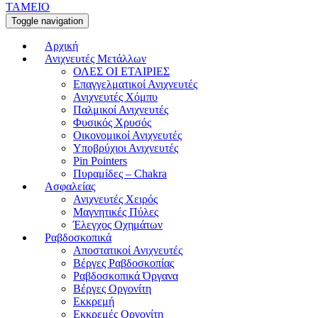
ΤΑΜΕΙΟ
Toggle navigation
Αρχική
Ανιχνευτές Μετάλλων
ΟΛΕΣ ΟΙ ΕΤΑΙΡΙΕΣ
Επαγγελματικοί Ανιχνευτές
Ανιχνευτές Χόμπυ
Παλμικοί Ανιχνευτές
Φυσικός Χρυσός
Οικονομικοί Ανιχνευτές
Υποβρύχιοι Ανιχνευτές
Pin Pointers
Πυραμίδες – Chakra
Ασφαλείας
Ανιχνευτές Χειρός
Μαγνητικές Πύλες
Έλεγχος Οχημάτων
Ραβδοσκοπικά
Αποστατικοί Ανιχνευτές
Βέργες Ραβδοσκοπίας
Ραβδοσκοπικά Όργανα
Βέργες Οργονίτη
Εκκρεμή
Εκκρεμές Οργονίτη