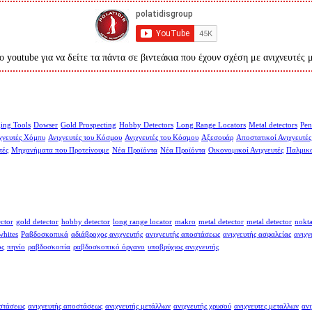
ο youtube για να δείτε τα πάντα σε βιντεάκια που έχουν σχέση με ανιχνευτές 
ing Tools
Dowser
Gold Prospecting
Hobby Detectors
Long Range Locators
Metal detectors
Pen
χνευτές Χόμπυ
Ανιχνευτές του Κόσμου
Ανιχνευτές του Κόσμου
Αξεσουάρ
Αποστατικοί Ανιχνευτές
τές
Μηχανήματα που Προτείνουμε
Νέα Προϊόντα
Νέα Προϊόντα
Οικονομικοί Ανιχνευτές
Παλμικο
ector
gold detector
hobby detector
long range locator
makro
metal detector
metal detector
nokt
whites
Ραβδοσκοπικά
αδιάβροχος ανιχνευτής
ανιχνευτής αποστάσεως
ανιχνευτής ασφαλείας
ανιχν
ος
πηνίο
ραβδοσκοπία
ραβδοσκοπικό όργανο
υποβρύχιος ανιχνευτής
οστάσεως
ανιχνευτής αποστάσεως
ανιχνευτής μετάλλων
ανιχνευτής χρυσού
ανιχνευτες μεταλλων
ανι