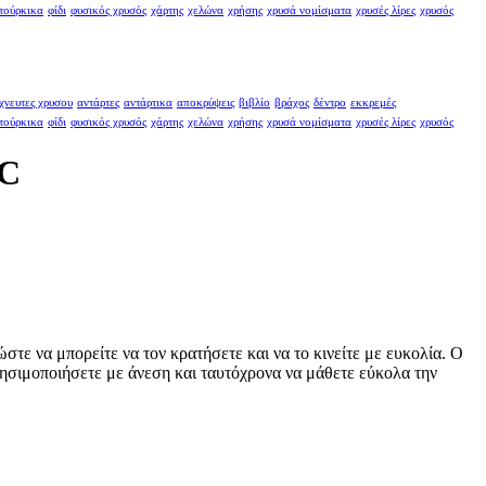
τούρκικα
φίδι
φυσικός χρυσός
χάρτης
χελώνα
χρήσης
χρυσά νομίσματα
χρυσές λίρες
χρυσός
χνευτες χρυσου
αντάρτες
αντάρτικα
αποκρύψεις
βιβλίο
βράχος
δέντρο
εκκρεμές
τούρκικα
φίδι
φυσικός χρυσός
χάρτης
χελώνα
χρήσης
χρυσά νομίσματα
χρυσές λίρες
χρυσός
RC
στε να μπορείτε να τον κρατήσετε και να το κινείτε με ευκολία. Ο
χρησιμοποιήσετε με άνεση και ταυτόχρονα να μάθετε εύκολα την