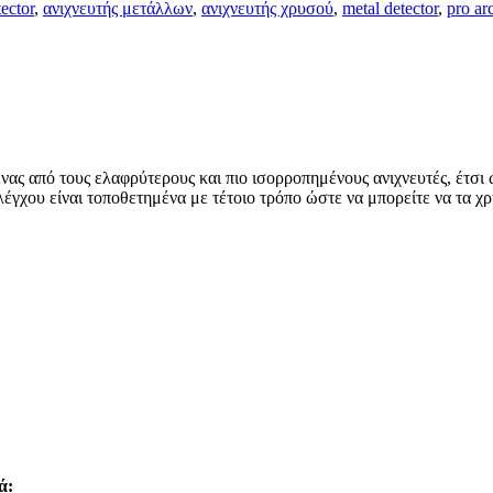
ector
,
ανιχνευτής μετάλλων
,
ανιχνευτής χρυσού
,
metal detector
,
pro ar
ας από τους ελαφρύτερους και πιο ισορροπημένους ανιχνευτές, έτσι ώ
ελέγχου είναι τοποθετημένα με τέτοιο τρόπο ώστε να μπορείτε να τα 
ά: