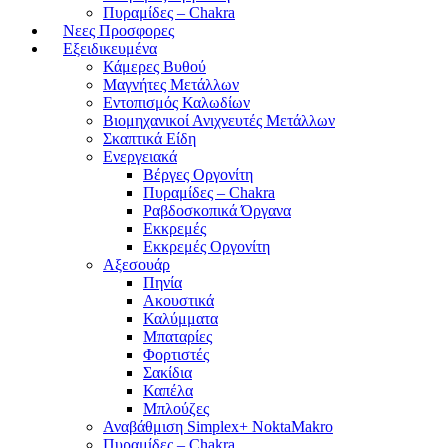
Πυραμίδες – Chakra
Νεες Προσφορες
Εξειδικευμένα
Κάμερες Βυθού
Μαγνήτες Μετάλλων
Εντοπισμός Καλωδίων
Βιομηχανικοί Ανιχνευτές Μετάλλων
Σκαπτικά Είδη
Ενεργειακά
Βέργες Οργονίτη
Πυραμίδες – Chakra
Ραβδοσκοπικά Όργανα
Εκκρεμές
Εκκρεμές Οργονίτη
Αξεσουάρ
Πηνία
Ακουστικά
Καλύμματα
Μπαταρίες
Φορτιστές
Σακίδια
Καπέλα
Μπλούζες
Αναβάθμιση Simplex+ NoktaMakro
Πυραμίδες – Chakra