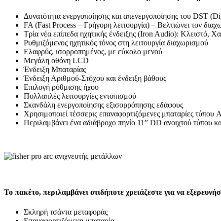
Δυνατότητα ενεργοποίησης και απενεργοποίησης του DST (Dig
FA (Fast Process – Γρήγορη λειτουργία) – Βελτιώνει τον δια
Τρία νέα επίπεδα ηχητικής ένδειξης (Iron Audio): Κλειστό, 
Ρυθμιζόμενος ηχητικός τόνος στη λειτουργία διαχωρισμού
Ελαφρύς, ισορροπημένος, με εύκολο μενού
Μεγάλη οθόνη LCD
Ένδειξη Μπαταρίας
Ένδειξη Αριθμού-Στόχου και ένδειξη βάθους
Επιλογή ρύθμισης ήχου
Πολλαπλές λειτουργίες εντοπισμού
Σκανδάλη ενεργοποίησης εξισορρόπησης εδάφους
Χρησιμοποιεί τέσσερις επαναφορτιζόμενες μπαταρίες τύπου 
Περιλαμβάνει ένα αδιάβροχο πηνίο 11” DD ανοιχτού τύπου κ
Το πακέτο, περιλαμβάνει οτιδήποτε χρειάζεστε για να εξερευνήσ
Σκληρή τσάντα μεταφοράς
Επαναφορτιζόμενη μπαταρία