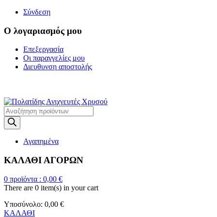
Σύνδεση
Ο λογαριασμός μου
Επεξεργασία
Οι παραγγελίες μου
Διευθυνση αποστολής
Η ΜΕΓΑΛΥΤΕΡΗ ΓΚΑΜΑ Α
Products
search
Αγαπημένα
ΚΑΛΑΘΙ ΑΓΟΡΩΝ
0
προϊόντα :
0,00
€
There are
0 item(s)
in your cart
Υποσύνολο:
0,00
€
ΚΑΛΑΘΙ