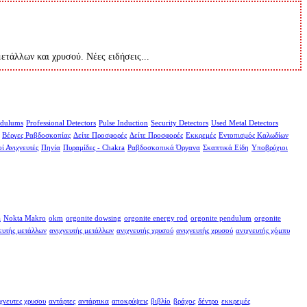
μετάλλων και χρυσού. Νέες ειδήσεις...
dulums
Professional Detectors
Pulse Induction
Security Detectors
Used Metal Detectors
Βέργες Ραβδοσκοπίας
Δείτε Προσφορές
Δείτε Προσφορές
Εκκρεμές
Εντοπισμός Καλωδίων
ί Ανιχνευτές
Πηνία
Πυραμίδες - Chakra
Ραβδοσκοπικά Όργανα
Σκαπτικά Είδη
Υποβρύχιοι
a
Nokta Makro
okm
orgonite dowsing
orgonite energy rod
orgonite pendulum
orgonite
ευτής μετάλλων
ανιχνευτής μετάλλων
ανιχνευτής χρυσού
ανιχνευτής χρυσού
ανιχνευτής χόμπυ
χνευτες χρυσου
αντάρτες
αντάρτικα
αποκρύψεις
βιβλίο
βράχος
δέντρο
εκκρεμές