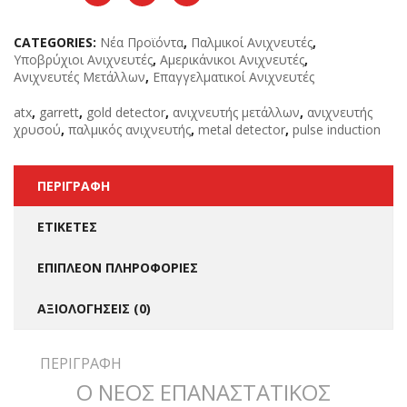
CATEGORIES:
Νέα Προϊόντα
,
Παλμικοί Ανιχνευτές
,
Υποβρύχιοι Ανιχνευτές
,
Αμερικάνικοι Ανιχνευτές
,
Ανιχνευτές Μετάλλων
,
Επαγγελματικοί Ανιχνευτές
atx
,
garrett
,
gold detector
,
ανιχνευτής μετάλλων
,
ανιχνευτής
χρυσού
,
παλμικός ανιχνευτής
,
metal detector
,
pulse induction
ΠΕΡΙΓΡΑΦΉ
ΕΤΙΚΈΤΕΣ
ΕΠΙΠΛΈΟΝ ΠΛΗΡΟΦΟΡΊΕΣ
ΑΞΙΟΛΟΓΉΣΕΙΣ (0)
ΠΕΡΙΓΡΑΦΉ
Ο ΝΕΟΣ ΕΠΑΝΑΣΤΑΤΙΚΟΣ