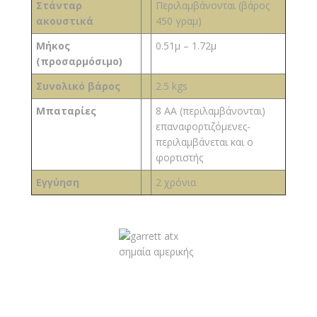
Στάνταρ
Περιλαμβάνονται (βάρος
ακουστικά
450 γραμ)
Μήκος
0.51μ – 1.72μ
(προσαρμόσιμο)
Συνολικό βάρος
2.5 kgs
Μπαταρίες
8 AA (περιλαμβάνονται)
επαναφορτιζόμενες-
περιλαμβάνεται και ο
φορτιστής
Εγγύηση
2 χρόνια