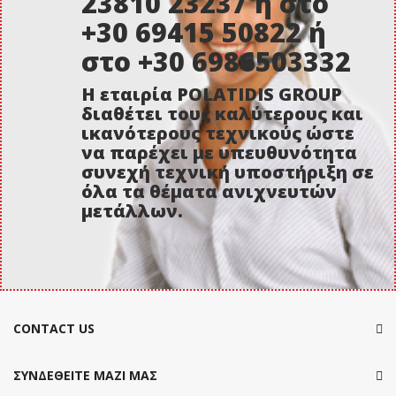
23810 23237 ή στο
+30 69415 50822 ή
στο +30 6986503332
Η εταιρία POLATIDIS GROUP
διαθέτει τους καλύτερους και
ικανότερους τεχνικούς ώστε
να παρέχει με υπευθυνότητα
συνεχή τεχνική υποστήριξη σε
όλα τα θέματα ανιχνευτών
μετάλλων.
CONTACT US
ΣΥΝΔΕΘΕΙΤΕ ΜΑΖΙ ΜΑΣ