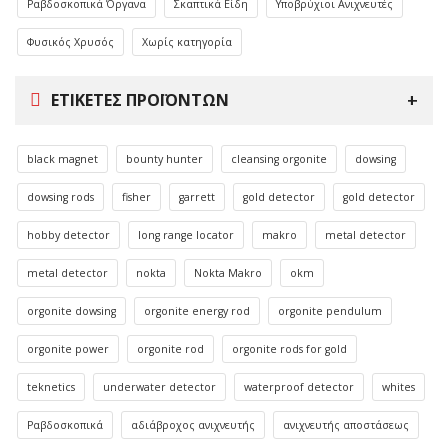
Ραβδοσκοπικά Όργανα
Σκαπτικά Είδη
Υποβρύχιοι Ανιχνευτές
Φυσικός Χρυσός
Χωρίς κατηγορία
ΕΤΙΚΈΤΕΣ ΠΡΟΪΌΝΤΩΝ
black magnet
bounty hunter
cleansing orgonite
dowsing
dowsing rods
fisher
garrett
gold detector
gold detector
hobby detector
long range locator
makro
metal detector
metal detector
nokta
Nokta Makro
okm
orgonite dowsing
orgonite energy rod
orgonite pendulum
orgonite power
orgonite rod
orgonite rods for gold
teknetics
underwater detector
waterproof detector
whites
Ραβδοσκοπικά
αδιάβροχος ανιχνευτής
ανιχνευτής αποστάσεως