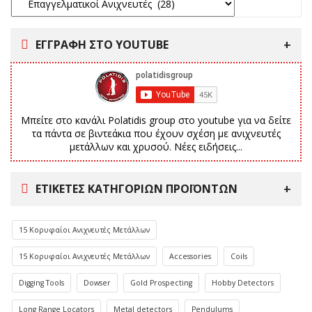
ΕΓΓΡΑΦΗ ΣΤΟ YOUTUBE
Μπείτε στο κανάλι Polatidis group στο youtube για να δείτε
τα πάντα σε βιντεάκια που έχουν σχέση με ανιχνευτές
μετάλλων και χρυσού. Νέες ειδήσεις...
ΕΤΙΚΈΤΕΣ ΚΑΤΗΓΟΡΙΏΝ ΠΡΟΪΌΝΤΩΝ
15 Κορυφαίοι Ανιχνευτές Μετάλλων
15 Κορυφαίοι Ανιχνευτές Μετάλλων
Accessories
Coils
Digging Tools
Dowser
Gold Prospecting
Hobby Detectors
Long Range Locators
Metal detectors
Pendulums