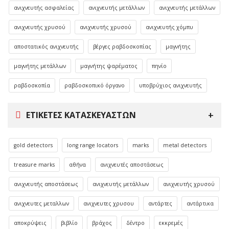
ανιχνευτής ασφαλείας
ανιχνευτής μετάλλων
ανιχνευτής μετάλλων
ανιχνευτής χρυσού
ανιχνευτής χρυσού
ανιχνευτής χόμπυ
αποστατικός ανιχνευτής
βέργες ραβδοσκοπίας
μαγνήτης
μαγνήτης μετάλλων
μαγνήτης ψαρέματος
πηνίο
ραβδοσκοπία
ραβδοσκοπικό όργανο
υποβρύχιος ανιχνευτής
ΕΤΙΚΈΤΕΣ ΚΑΤΑΣΚΕΥΑΣΤΏΝ
gold detectors
long range locators
marks
metal detectors
treasure marks
αθήνα
ανιχνευτές αποστάσεως
ανιχνευτής αποστάσεως
ανιχνευτής μετάλλων
ανιχνευτής χρυσού
ανιχνευτες μεταλλων
ανιχνευτες χρυσου
αντάρτες
αντάρτικα
αποκρύψεις
βιβλίο
βράχος
δέντρο
εκκρεμές