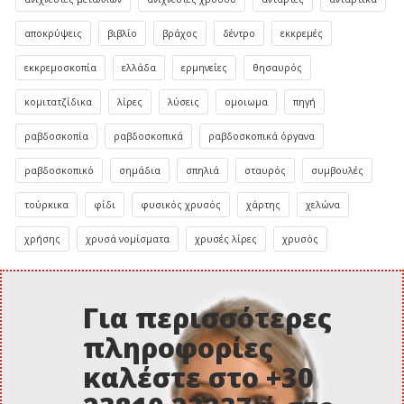
αποκρύψεις
βιβλίο
βράχος
δέντρο
εκκρεμές
εκκρεμοσκοπία
ελλάδα
ερμηνείες
θησαυρός
κομιτατζίδικα
λίρες
λύσεις
ομοιωμα
πηγή
ραβδοσκοπία
ραβδοσκοπικά
ραβδοσκοπικά όργανα
ραβδοσκοπικό
σημάδια
σπηλιά
σταυρός
συμβουλές
τούρκικα
φίδι
φυσικός χρυσός
χάρτης
χελώνα
χρήσης
χρυσά νομίσματα
χρυσές λίρες
χρυσός
Για περισσότερες
πληροφορίες
καλέστε στο +30