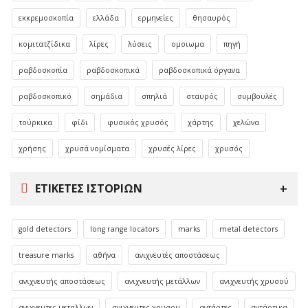
εκκρεμοσκοπία
ελλάδα
ερμηνείες
θησαυρός
κομιτατζίδικα
λίρες
λύσεις
ομοιωμα
πηγή
ραβδοσκοπία
ραβδοσκοπικά
ραβδοσκοπικά όργανα
ραβδοσκοπικό
σημάδια
σπηλιά
σταυρός
συμβουλές
τούρκικα
φίδι
φυσικός χρυσός
χάρτης
χελώνα
χρήσης
χρυσά νομίσματα
χρυσές λίρες
χρυσός
ΕΤΙΚΈΤΕΣ ΙΣΤΟΡΙΏΝ
gold detectors
long range locators
marks
metal detectors
treasure marks
αθήνα
ανιχνευτές αποστάσεως
ανιχνευτής αποστάσεως
ανιχνευτής μετάλλων
ανιχνευτής χρυσού
ανιχνευτες μεταλλων
ανιχνευτες χρυσου
αντάρτες
αντάρτικα