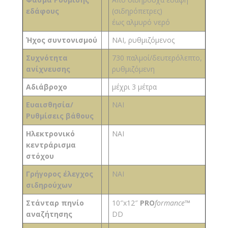
εδάφους
(σιδηρόπετρες)
έως αλμυρό νερό
Ήχος συντονισμού
ΝΑΙ, ρυθμιζόμενος
Συχνότητα
730 παλμοί/δευτερόλεπτο,
ανίχνευσης
ρυθμιζόμενη
Αδιάβροχο
μέχρι 3 μέτρα
Ευαισθησία/
ΝΑΙ
Ρυθμίσεις βάθους
Ηλεκτρονικό
ΝΑΙ
κεντράρισμα
στόχου
Γρήγορος έλεγχος
ΝΑΙ
σιδηρούχων
Στάνταρ πηνίο
10″x12″
PRO
formance
™
αναζήτησης
DD