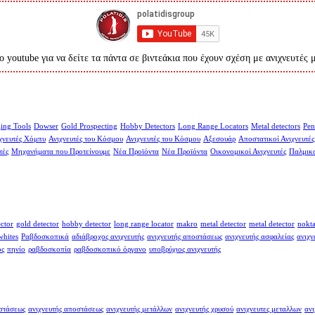
ο youtube για να δείτε τα πάντα σε βιντεάκια που έχουν σχέση με ανιχνευτές 
ing Tools
Dowser
Gold Prospecting
Hobby Detectors
Long Range Locators
Metal detectors
Pen
χνευτές Χόμπυ
Ανιχνευτές του Κόσμου
Ανιχνευτές του Κόσμου
Αξεσουάρ
Αποστατικοί Ανιχνευτές
τές
Μηχανήματα που Προτείνουμε
Νέα Προϊόντα
Νέα Προϊόντα
Οικονομικοί Ανιχνευτές
Παλμικο
ector
gold detector
hobby detector
long range locator
makro
metal detector
metal detector
nokt
whites
Ραβδοσκοπικά
αδιάβροχος ανιχνευτής
ανιχνευτής αποστάσεως
ανιχνευτής ασφαλείας
ανιχν
ος
πηνίο
ραβδοσκοπία
ραβδοσκοπικό όργανο
υποβρύχιος ανιχνευτής
οστάσεως
ανιχνευτής αποστάσεως
ανιχνευτής μετάλλων
ανιχνευτής χρυσού
ανιχνευτες μεταλλων
ανι