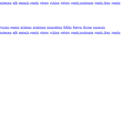
τούρκικα
φίδι
φυσικός χρυσός
χάρτης
χελώνα
χρήσης
χρυσά νομίσματα
χρυσές λίρες
χρυσός
χνευτες χρυσου
αντάρτες
αντάρτικα
αποκρύψεις
βιβλίο
βράχος
δέντρο
εκκρεμές
τούρκικα
φίδι
φυσικός χρυσός
χάρτης
χελώνα
χρήσης
χρυσά νομίσματα
χρυσές λίρες
χρυσός