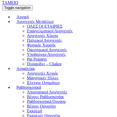
ΤΑΜΕΙΟ
Toggle navigation
Αρχική
Ανιχνευτές Μετάλλων
ΟΛΕΣ ΟΙ ΕΤΑΙΡΙΕΣ
Επαγγελματικοί Ανιχνευτές
Ανιχνευτές Χόμπυ
Παλμικοί Ανιχνευτές
Φυσικός Χρυσός
Οικονομικοί Ανιχνευτές
Υποβρύχιοι Ανιχνευτές
Pin Pointers
Πυραμίδες – Chakra
Ασφαλείας
Ανιχνευτές Χειρός
Μαγνητικές Πύλες
Έλεγχος Οχημάτων
Ραβδοσκοπικά
Αποστατικοί Ανιχνευτές
Βέργες Ραβδοσκοπίας
Ραβδοσκοπικά Όργανα
Βέργες Οργονίτη
Εκκρεμή
Εκκρεμές Οργονίτη