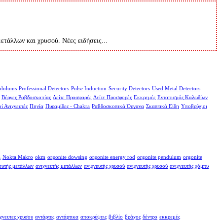
μετάλλων και χρυσού. Νέες ειδήσεις...
dulums
Professional Detectors
Pulse Induction
Security Detectors
Used Metal Detectors
Βέργες Ραβδοσκοπίας
Δείτε Προσφορές
Δείτε Προσφορές
Εκκρεμές
Εντοπισμός Καλωδίων
ί Ανιχνευτές
Πηνία
Πυραμίδες - Chakra
Ραβδοσκοπικά Όργανα
Σκαπτικά Είδη
Υποβρύχιοι
a
Nokta Makro
okm
orgonite dowsing
orgonite energy rod
orgonite pendulum
orgonite
ευτής μετάλλων
ανιχνευτής μετάλλων
ανιχνευτής χρυσού
ανιχνευτής χρυσού
ανιχνευτής χόμπυ
χνευτες χρυσου
αντάρτες
αντάρτικα
αποκρύψεις
βιβλίο
βράχος
δέντρο
εκκρεμές