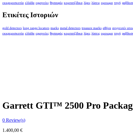
εκκρεμοσκοπία
ελλάδα
ερμηνείες
θησαυρός
κομιτατζίδικα
λίρες
λύσεις
ομοιωμα
πηγή
ραβδοσ
Ετικέτες Ιστοριών
gold detectors
long range locators
marks
metal detectors
treasure marks
αθήνα
ανιχνευτές απ
εκκρεμοσκοπία
ελλάδα
ερμηνείες
θησαυρός
κομιτατζίδικα
λίρες
λύσεις
ομοιωμα
πηγή
ραβδοσ
Garrett GTI™ 2500 Pro Packag
0
Review(s)
1.400,00
€