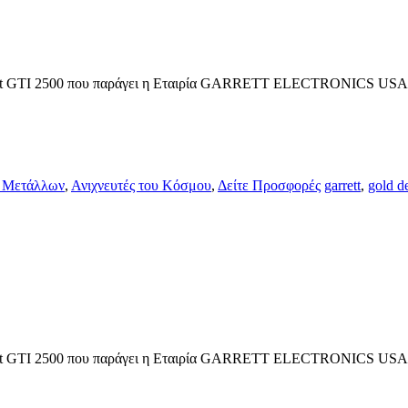
rett GTI 2500 που παράγει η Εταιρία GARRETT ELECTRONICS USA και
ς Μετάλλων
,
Ανιχνευτές του Κόσμου
,
Δείτε Προσφορές
garrett
,
gold de
rett GTI 2500 που παράγει η Εταιρία GARRETT ELECTRONICS USA και