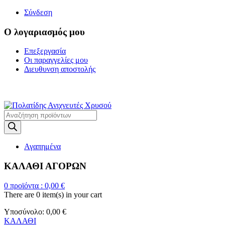
Σύνδεση
Ο λογαριασμός μου
Επεξεργασία
Οι παραγγελίες μου
Διευθυνση αποστολής
Η ΜΕΓΑΛΥΤΕΡΗ ΓΚΑΜΑ Α
Products
search
Αγαπημένα
ΚΑΛΑΘΙ ΑΓΟΡΩΝ
0
προϊόντα :
0,00
€
There are
0 item(s)
in your cart
Υποσύνολο:
0,00
€
ΚΑΛΑΘΙ