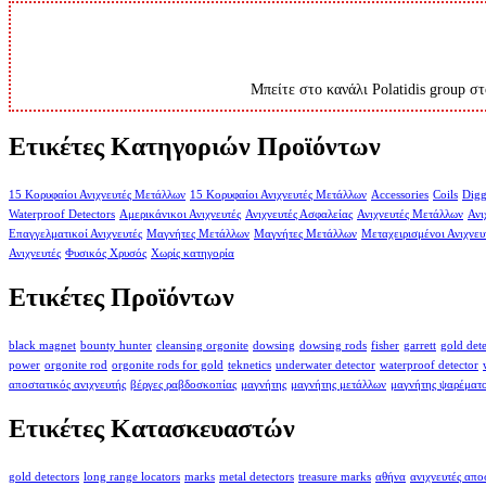
Μπείτε στο κανάλι Polatidis group στ
Ετικέτες Κατηγοριών Προϊόντων
15 Κορυφαίοι Ανιχνευτές Μετάλλων
15 Κορυφαίοι Ανιχνευτές Μετάλλων
Accessories
Coils
Digg
Waterproof Detectors
Αμερικάνικοι Ανιχνευτές
Ανιχνευτές Ασφαλείας
Ανιχνευτές Μετάλλων
Ανι
Επαγγελματικοί Ανιχνευτές
Μαγνήτες Μετάλλων
Μαγνήτες Μετάλλων
Μεταχειρισμένοι Ανιχνευ
Ανιχνευτές
Φυσικός Χρυσός
Χωρίς κατηγορία
Ετικέτες Προϊόντων
black magnet
bounty hunter
cleansing orgonite
dowsing
dowsing rods
fisher
garrett
gold det
power
orgonite rod
orgonite rods for gold
teknetics
underwater detector
waterproof detector
αποστατικός ανιχνευτής
βέργες ραβδοσκοπίας
μαγνήτης
μαγνήτης μετάλλων
μαγνήτης ψαρέματ
Ετικέτες Κατασκευαστών
gold detectors
long range locators
marks
metal detectors
treasure marks
αθήνα
ανιχνευτές απ