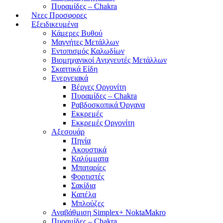
Πυραμίδες – Chakra
Νεες Προσφορες
Εξειδικευμένα
Κάμερες Βυθού
Μαγνήτες Μετάλλων
Εντοπισμός Καλωδίων
Βιομηχανικοί Ανιχνευτές Μετάλλων
Σκαπτικά Είδη
Ενεργειακά
Βέργες Οργονίτη
Πυραμίδες – Chakra
Ραβδοσκοπικά Όργανα
Εκκρεμές
Εκκρεμές Οργονίτη
Αξεσουάρ
Πηνία
Ακουστικά
Καλύμματα
Μπαταρίες
Φορτιστές
Σακίδια
Καπέλα
Μπλούζες
Αναβάθμιση Simplex+ NoktaMakro
Πυραμίδες – Chakra