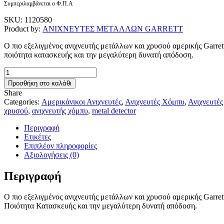
Συμπεριλαμβάνεται ο Φ.Π.Α
SKU:
1120580
Product by:
ΑΝΙΧΝΕΥΤΕΣ ΜΕΤΑΛΛΩΝ GARRETT
Ο πιο εξελιγμένος ανιχνευτής μετάλλων και χρυσού αμερικής Gar
ποιότητα κατασκευής και την μεγαλύτερη δυνατή απόδοση.
Garrett
GTI™
Προσθήκη στο καλάθι
2500
Share
Pro
Categories:
Αμερικάνικοι Ανιχνευτές
,
Ανιχνευτές Χόμπυ
,
Ανιχνευτέ
Package
χρυσού
,
ανιχνευτής χόμπυ
,
metal detector
ποσότητα
Περιγραφή
Ετικέτες
Επιπλέον πληροφορίες
Αξιολογήσεις (0)
Περιγραφή
Ο πιο εξελιγμένος ανιχνευτής μετάλλων και χρυσού αμερικής Gar
Ποιότητα Κατασκευής και την μεγαλύτερη δυνατή απόδοση.