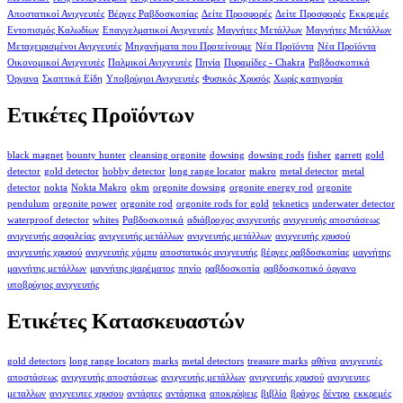
Αποστατικοί Ανιχνευτές
Βέργες Ραβδοσκοπίας
Δείτε Προσφορές
Δείτε Προσφορές
Εκκρεμές
Εντοπισμός Καλωδίων
Επαγγελματικοί Ανιχνευτές
Μαγνήτες Μετάλλων
Μαγνήτες Μετάλλων
Μεταχειρισμένοι Ανιχνευτές
Μηχανήματα που Προτείνουμε
Νέα Προϊόντα
Νέα Προϊόντα
Οικονομικοί Ανιχνευτές
Παλμικοί Ανιχνευτές
Πηνία
Πυραμίδες - Chakra
Ραβδοσκοπικά
Όργανα
Σκαπτικά Είδη
Υποβρύχιοι Ανιχνευτές
Φυσικός Χρυσός
Χωρίς κατηγορία
Ετικέτες Προϊόντων
black magnet
bounty hunter
cleansing orgonite
dowsing
dowsing rods
fisher
garrett
gold
detector
gold detector
hobby detector
long range locator
makro
metal detector
metal
detector
nokta
Nokta Makro
okm
orgonite dowsing
orgonite energy rod
orgonite
pendulum
orgonite power
orgonite rod
orgonite rods for gold
teknetics
underwater detector
waterproof detector
whites
Ραβδοσκοπικά
αδιάβροχος ανιχνευτής
ανιχνευτής αποστάσεως
ανιχνευτής ασφαλείας
ανιχνευτής μετάλλων
ανιχνευτής μετάλλων
ανιχνευτής χρυσού
ανιχνευτής χρυσού
ανιχνευτής χόμπυ
αποστατικός ανιχνευτής
βέργες ραβδοσκοπίας
μαγνήτης
μαγνήτης μετάλλων
μαγνήτης ψαρέματος
πηνίο
ραβδοσκοπία
ραβδοσκοπικό όργανο
υποβρύχιος ανιχνευτής
Ετικέτες Κατασκευαστών
gold detectors
long range locators
marks
metal detectors
treasure marks
αθήνα
ανιχνευτές
αποστάσεως
ανιχνευτής αποστάσεως
ανιχνευτής μετάλλων
ανιχνευτής χρυσού
ανιχνευτες
μεταλλων
ανιχνευτες χρυσου
αντάρτες
αντάρτικα
αποκρύψεις
βιβλίο
βράχος
δέντρο
εκκρεμές