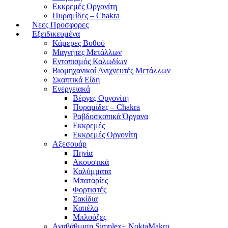
Εκκρεμές Οργονίτη
Πυραμίδες – Chakra
Νεες Προσφορες
Εξειδικευμένα
Κάμερες Βυθού
Μαγνήτες Μετάλλων
Εντοπισμός Καλωδίων
Βιομηχανικοί Ανιχνευτές Μετάλλων
Σκαπτικά Είδη
Ενεργειακά
Βέργες Οργονίτη
Πυραμίδες – Chakra
Ραβδοσκοπικά Όργανα
Εκκρεμές
Εκκρεμές Οργονίτη
Αξεσουάρ
Πηνία
Ακουστικά
Καλύμματα
Μπαταρίες
Φορτιστές
Σακίδια
Καπέλα
Μπλούζες
Αναβάθμιση Simplex+ NoktaMakro