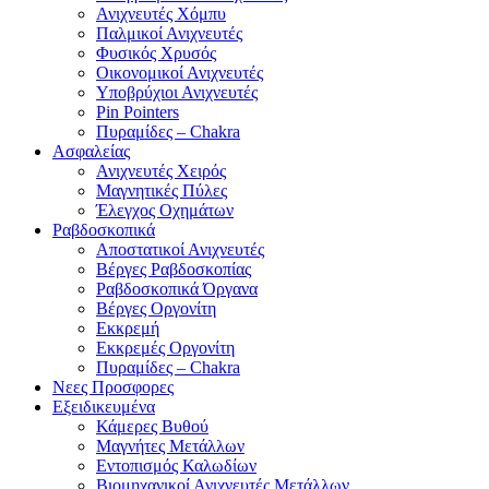
Ανιχνευτές Χόμπυ
Παλμικοί Ανιχνευτές
Φυσικός Χρυσός
Οικονομικοί Ανιχνευτές
Υποβρύχιοι Ανιχνευτές
Pin Pointers
Πυραμίδες – Chakra
Ασφαλείας
Ανιχνευτές Χειρός
Μαγνητικές Πύλες
Έλεγχος Οχημάτων
Ραβδοσκοπικά
Αποστατικοί Ανιχνευτές
Βέργες Ραβδοσκοπίας
Ραβδοσκοπικά Όργανα
Βέργες Οργονίτη
Εκκρεμή
Εκκρεμές Οργονίτη
Πυραμίδες – Chakra
Νεες Προσφορες
Εξειδικευμένα
Κάμερες Βυθού
Μαγνήτες Μετάλλων
Εντοπισμός Καλωδίων
Βιομηχανικοί Ανιχνευτές Μετάλλων