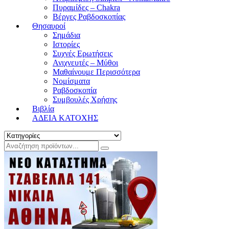
Πυραμίδες – Chakra
Βέργες Ραβδοσκοπίας
Θησαυροί
Σημάδια
Ιστορίες
Συχνές Ερωτήσεις
Ανιχνευτές – Μύθοι
Μαθαίνουμε Περισσότερα
Νομίσματα
Ραβδοσκοπία
Συμβουλές Χρήσης
Βιβλία
ΑΔΕΙΑ ΚΑΤΟΧΗΣ