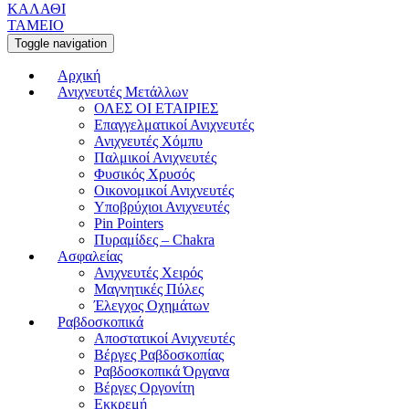
ΚΑΛΑΘΙ
ΤΑΜΕΙΟ
Toggle navigation
Αρχική
Ανιχνευτές Μετάλλων
ΟΛΕΣ ΟΙ ΕΤΑΙΡΙΕΣ
Επαγγελματικοί Ανιχνευτές
Ανιχνευτές Χόμπυ
Παλμικοί Ανιχνευτές
Φυσικός Χρυσός
Οικονομικοί Ανιχνευτές
Υποβρύχιοι Ανιχνευτές
Pin Pointers
Πυραμίδες – Chakra
Ασφαλείας
Ανιχνευτές Χειρός
Μαγνητικές Πύλες
Έλεγχος Οχημάτων
Ραβδοσκοπικά
Αποστατικοί Ανιχνευτές
Βέργες Ραβδοσκοπίας
Ραβδοσκοπικά Όργανα
Βέργες Οργονίτη
Εκκρεμή