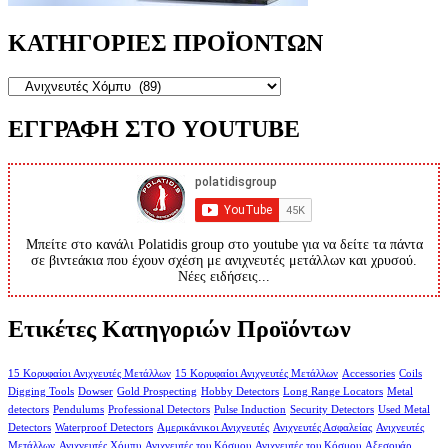
ΚΑΤΗΓΟΡΙΕΣ ΠΡΟΪΟΝΤΩΝ
ΕΓΓΡΑΦΗ ΣΤΟ YOUTUBE
Μπείτε στο κανάλι Polatidis group στο youtube για να δείτε τα πάντα
σε βιντεάκια που έχουν σχέση με ανιχνευτές μετάλλων και χρυσού.
Νέες ειδήσεις...
Ετικέτες Κατηγοριών Προϊόντων
15 Κορυφαίοι Ανιχνευτές Μετάλλων
15 Κορυφαίοι Ανιχνευτές Μετάλλων
Accessories
Coils
Digging Tools
Dowser
Gold Prospecting
Hobby Detectors
Long Range Locators
Metal
detectors
Pendulums
Professional Detectors
Pulse Induction
Security Detectors
Used Metal
Detectors
Waterproof Detectors
Αμερικάνικοι Ανιχνευτές
Ανιχνευτές Ασφαλείας
Ανιχνευτές
Μετάλλων
Ανιχνευτές Χόμπυ
Ανιχνευτές του Κόσμου
Ανιχνευτές του Κόσμου
Αξεσουάρ