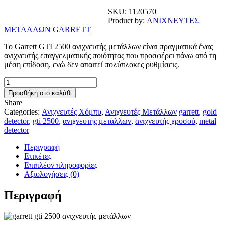
SKU:
1120570
Product by:
ΑΝΙΧΝΕΥΤΕΣ
ΜΕΤΑΛΛΩΝ GARRETT
Το Garrett GTI 2500 ανιχνευτής μετάλλων είναι πραγματικά ένας
ανιχνευτής επαγγελματικής ποιότητας που προσφέρει πάνω από τη
μέση επίδοση, ενώ δεν απαιτεί πολύπλοκες ρυθμίσεις.
Garrett
GTI™
Προσθήκη στο καλάθι
2500
Share
ποσότητα
Categories:
Ανιχνευτές Χόμπυ
,
Ανιχνευτές Μετάλλων
garrett
,
gold
detector
,
gti 2500
,
ανιχνευτής μετάλλων
,
ανιχνευτής χρυσού
,
metal
detector
Περιγραφή
Ετικέτες
Επιπλέον πληροφορίες
Αξιολογήσεις (0)
Περιγραφή