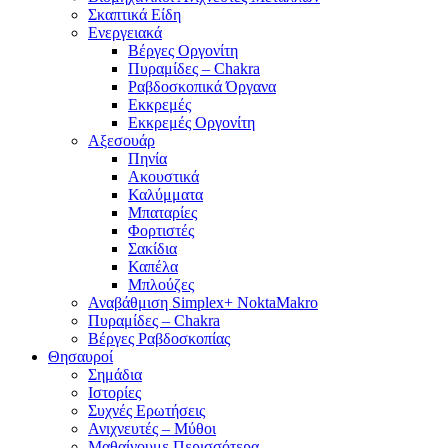
Σκαπτικά Είδη
Ενεργειακά
Βέργες Οργονίτη
Πυραμίδες – Chakra
Ραβδοσκοπικά Όργανα
Εκκρεμές
Εκκρεμές Οργονίτη
Αξεσουάρ
Πηνία
Ακουστικά
Καλύμματα
Μπαταρίες
Φορτιστές
Σακίδια
Καπέλα
Μπλούζες
Αναβάθμιση Simplex+ NoktaMakro
Πυραμίδες – Chakra
Βέργες Ραβδοσκοπίας
Θησαυροί
Σημάδια
Ιστορίες
Συχνές Ερωτήσεις
Ανιχνευτές – Μύθοι
Μαθαίνουμε Περισσότερα