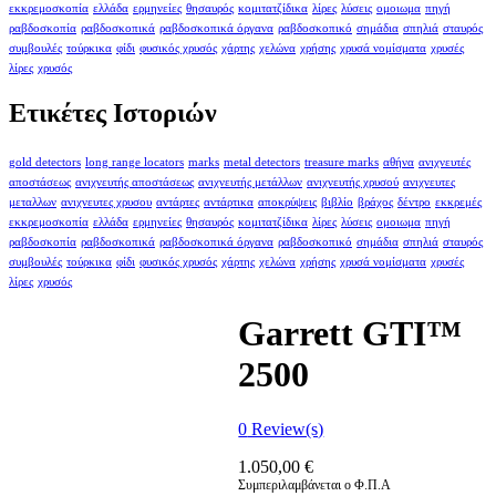
εκκρεμοσκοπία
ελλάδα
ερμηνείες
θησαυρός
κομιτατζίδικα
λίρες
λύσεις
ομοιωμα
πηγή
ραβδοσκοπία
ραβδοσκοπικά
ραβδοσκοπικά όργανα
ραβδοσκοπικό
σημάδια
σπηλιά
σταυρός
συμβουλές
τούρκικα
φίδι
φυσικός χρυσός
χάρτης
χελώνα
χρήσης
χρυσά νομίσματα
χρυσές
λίρες
χρυσός
Ετικέτες Ιστοριών
gold detectors
long range locators
marks
metal detectors
treasure marks
αθήνα
ανιχνευτές
αποστάσεως
ανιχνευτής αποστάσεως
ανιχνευτής μετάλλων
ανιχνευτής χρυσού
ανιχνευτες
μεταλλων
ανιχνευτες χρυσου
αντάρτες
αντάρτικα
αποκρύψεις
βιβλίο
βράχος
δέντρο
εκκρεμές
εκκρεμοσκοπία
ελλάδα
ερμηνείες
θησαυρός
κομιτατζίδικα
λίρες
λύσεις
ομοιωμα
πηγή
ραβδοσκοπία
ραβδοσκοπικά
ραβδοσκοπικά όργανα
ραβδοσκοπικό
σημάδια
σπηλιά
σταυρός
συμβουλές
τούρκικα
φίδι
φυσικός χρυσός
χάρτης
χελώνα
χρήσης
χρυσά νομίσματα
χρυσές
λίρες
χρυσός
Garrett GTI™
2500
0
Review(s)
1.050,00
€
Συμπεριλαμβάνεται ο Φ.Π.Α