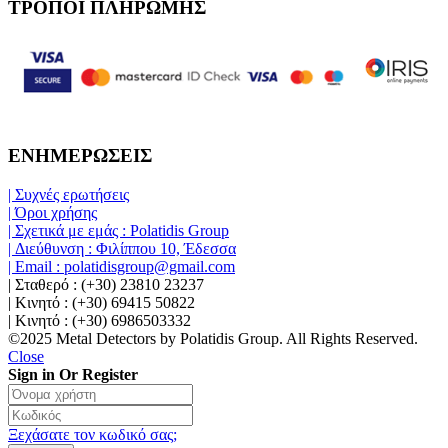
ΤΡΟΠΟΙ ΠΛΗΡΩΜΗΣ
ΕΝΗΜΕΡΩΣΕΙΣ
| Συχνές ερωτήσεις
| Όροι χρήσης
| Σχετικά με εμάς : Polatidis Group
| Διεύθυνση : Φιλίππου 10, Έδεσσα
| Email : polatidisgroup@gmail.com
| Σταθερό : (+30) 23810 23237
| Κινητό : (+30) 69415 50822
| Κινητό : (+30) 6986503332
©2025 Metal Detectors by Polatidis Group. All Rights Reserved.
Close
Sign in Or Register
Ξεχάσατε τον κωδικό σας;