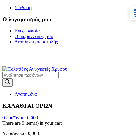
Σύνδεση
Ο λογαριασμός μου
Επεξεργασία
Οι παραγγελίες μου
Διευθυνση αποστολής
Η ΜΕΓΑΛΥΤΕΡΗ
ΓΚΑΜΑ ΑΝΙΧΝΕΥΤΩΝ ΜΕΤΑΛΛΩΝ
Products
search
Αγαπημένα
ΚΑΛΑΘΙ ΑΓΟΡΩΝ
0
προϊόντα :
0,00
€
There are
0 item(s)
in your cart
Υποσύνολο:
0,00
€