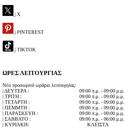
| X
| PINTEREST
| TIKTOK
ΩΡΕΣ ΛΕΙΤΟΥΡΓΙΑΣ
Νέο προσωρινό ωράριο λειτουργίας:
| ΔΕΥΤΕΡΑ :
09:00 π.μ. - 09:00 μ.μ.
| ΤΡΙΤΗ :
09:00 π.μ. - 09:00 μ.μ.
| ΤΕΤΑΡΤΗ :
09:00 π.μ. - 09:00 μ.μ.
| ΠΕΜΜΤΗ :
09:00 π.μ. - 09:00 μ.μ.
| ΠΑΡΑΣΚΕΥΗ :
09:00 π.μ. - 09:00 μ.μ.
| ΣΑΒΒΑΤΟ :
09:00 π.μ. - 06:00 μ.μ.
| ΚΥΡΙΑΚΗ:
ΚΛΕΙΣΤΑ