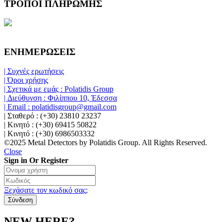
ΤΡΟΠΟΙ ΠΛΗΡΩΜΗΣ
ΕΝΗΜΕΡΩΣΕΙΣ
| Συχνές ερωτήσεις
| Όροι χρήσης
| Σχετικά με εμάς : Polatidis Group
| Διεύθυνση : Φιλίππου 10, Έδεσσα
| Email : polatidisgroup@gmail.com
| Σταθερό : (+30) 23810 23237
| Κινητό : (+30) 69415 50822
| Κινητό : (+30) 6986503332
©2025 Metal Detectors by Polatidis Group. All Rights Reserved.
Close
Sign in Or Register
Ξεχάσατε τον κωδικό σας;
NEW HERE?