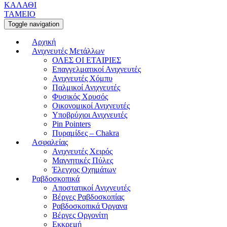
ΚΑΛΑΘΙ
ΤΑΜΕΙΟ
Toggle navigation
Αρχική
Ανιχνευτές Μετάλλων
ΟΛΕΣ ΟΙ ΕΤΑΙΡΙΕΣ
Επαγγελματικοί Ανιχνευτές
Ανιχνευτές Χόμπυ
Παλμικοί Ανιχνευτές
Φυσικός Χρυσός
Οικονομικοί Ανιχνευτές
Υποβρύχιοι Ανιχνευτές
Pin Pointers
Πυραμίδες – Chakra
Ασφαλείας
Ανιχνευτές Χειρός
Μαγνητικές Πύλες
Έλεγχος Οχημάτων
Ραβδοσκοπικά
Αποστατικοί Ανιχνευτές
Βέργες Ραβδοσκοπίας
Ραβδοσκοπικά Όργανα
Βέργες Οργονίτη
Εκκρεμή