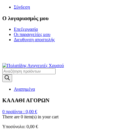
Σύνδεση
Ο λογαριασμός μου
Επεξεργασία
Οι παραγγελίες μου
Διευθυνση αποστολής
Η ΜΕΓΑΛΥΤΕΡΗ
ΓΚΑΜΑ ΑΝΙΧΝΕΥΤΩΝ ΜΕΤΑΛΛΩΝ
Products
search
Αγαπημένα
ΚΑΛΑΘΙ ΑΓΟΡΩΝ
0
προϊόντα :
0,00
€
There are
0 item(s)
in your cart
Υποσύνολο:
0,00
€