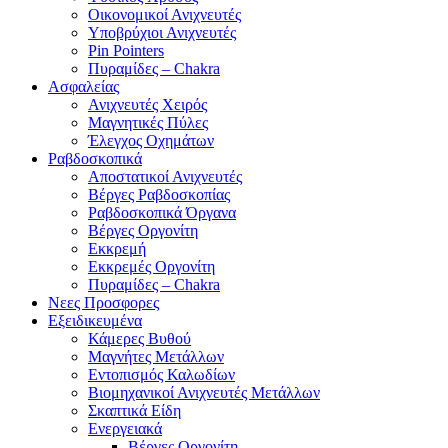
Οικονομικοί Ανιχνευτές
Υποβρύχιοι Ανιχνευτές
Pin Pointers
Πυραμίδες – Chakra
Ασφαλείας
Ανιχνευτές Χειρός
Μαγνητικές Πύλες
Έλεγχος Οχημάτων
Ραβδοσκοπικά
Αποστατικοί Ανιχνευτές
Βέργες Ραβδοσκοπίας
Ραβδοσκοπικά Όργανα
Βέργες Οργονίτη
Εκκρεμή
Εκκρεμές Οργονίτη
Πυραμίδες – Chakra
Νεες Προσφορες
Εξειδικευμένα
Κάμερες Βυθού
Μαγνήτες Μετάλλων
Εντοπισμός Καλωδίων
Βιομηχανικοί Ανιχνευτές Μετάλλων
Σκαπτικά Είδη
Ενεργειακά
Βέργες Οργονίτη