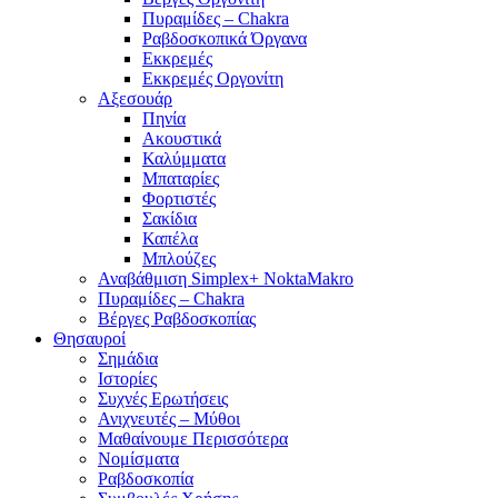
Πυραμίδες – Chakra
Ραβδοσκοπικά Όργανα
Εκκρεμές
Εκκρεμές Οργονίτη
Αξεσουάρ
Πηνία
Ακουστικά
Καλύμματα
Μπαταρίες
Φορτιστές
Σακίδια
Καπέλα
Μπλούζες
Αναβάθμιση Simplex+ NoktaMakro
Πυραμίδες – Chakra
Βέργες Ραβδοσκοπίας
Θησαυροί
Σημάδια
Ιστορίες
Συχνές Ερωτήσεις
Ανιχνευτές – Μύθοι
Μαθαίνουμε Περισσότερα
Νομίσματα
Ραβδοσκοπία