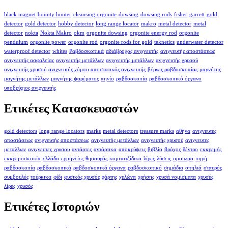
black magnet
bounty hunter
cleansing orgonite
dowsing
dowsing rods
fisher
garrett
gold
detector
gold detector
hobby detector
long range locator
makro
metal detector
metal
detector
nokta
Nokta Makro
okm
orgonite dowsing
orgonite energy rod
orgonite
pendulum
orgonite power
orgonite rod
orgonite rods for gold
teknetics
underwater detector
waterproof detector
whites
Ραβδοσκοπικά
αδιάβροχος ανιχνευτής
ανιχνευτής αποστάσεως
ανιχνευτής ασφαλείας
ανιχνευτής μετάλλων
ανιχνευτής μετάλλων
ανιχνευτής χρυσού
ανιχνευτής χρυσού
ανιχνευτής χόμπυ
αποστατικός ανιχνευτής
βέργες ραβδοσκοπίας
μαγνήτης
μαγνήτης μετάλλων
μαγνήτης ψαρέματος
πηνίο
ραβδοσκοπία
ραβδοσκοπικό όργανο
υποβρύχιος ανιχνευτής
Ετικέτες Κατασκευαστών
gold detectors
long range locators
marks
metal detectors
treasure marks
αθήνα
ανιχνευτές
αποστάσεως
ανιχνευτής αποστάσεως
ανιχνευτής μετάλλων
ανιχνευτής χρυσού
ανιχνευτες
μεταλλων
ανιχνευτες χρυσου
αντάρτες
αντάρτικα
αποκρύψεις
βιβλίο
βράχος
δέντρο
εκκρεμές
εκκρεμοσκοπία
ελλάδα
ερμηνείες
θησαυρός
κομιτατζίδικα
λίρες
λύσεις
ομοιωμα
πηγή
ραβδοσκοπία
ραβδοσκοπικά
ραβδοσκοπικά όργανα
ραβδοσκοπικό
σημάδια
σπηλιά
σταυρός
συμβουλές
τούρκικα
φίδι
φυσικός χρυσός
χάρτης
χελώνα
χρήσης
χρυσά νομίσματα
χρυσές
λίρες
χρυσός
Ετικέτες Ιστοριών