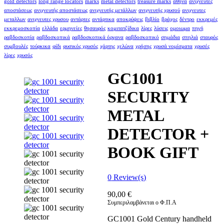
gold detectors
long range locators
marks
metal detectors
treasure marks
αθήνα
ανιχνευτές
αποστάσεως
ανιχνευτής αποστάσεως
ανιχνευτής μετάλλων
ανιχνευτής χρυσού
ανιχνευτες
μεταλλων
ανιχνευτες χρυσου
αντάρτες
αντάρτικα
αποκρύψεις
βιβλίο
βράχος
δέντρο
εκκρεμές
εκκρεμοσκοπία
ελλάδα
ερμηνείες
θησαυρός
κομιτατζίδικα
λίρες
λύσεις
ομοιωμα
πηγή
ραβδοσκοπία
ραβδοσκοπικά
ραβδοσκοπικά όργανα
ραβδοσκοπικό
σημάδια
σπηλιά
σταυρός
συμβουλές
τούρκικα
φίδι
φυσικός χρυσός
χάρτης
χελώνα
χρήσης
χρυσά νομίσματα
χρυσές
λίρες
χρυσός
GC1001
SECURITY
METAL
DETECTOR +
BOOK GIFT
0
Review(s)
90,00
€
Συμπεριλαμβάνεται ο Φ.Π.Α
GC1001 Gold Century handheld