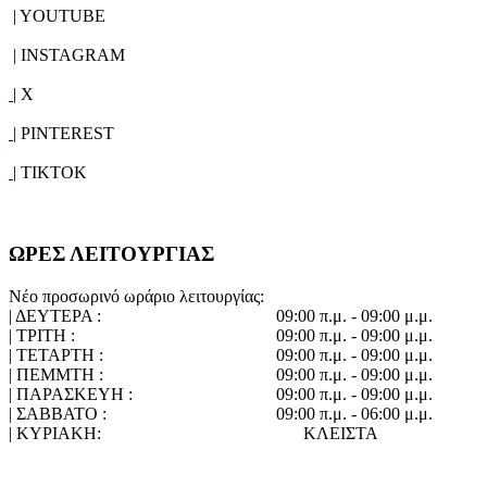
| YOUTUBE
| INSTAGRAM
| X
| PINTEREST
| TIKTOK
ΩΡΕΣ ΛΕΙΤΟΥΡΓΙΑΣ
Νέο προσωρινό ωράριο λειτουργίας:
| ΔΕΥΤΕΡΑ :
09:00 π.μ. - 09:00 μ.μ.
| ΤΡΙΤΗ :
09:00 π.μ. - 09:00 μ.μ.
| ΤΕΤΑΡΤΗ :
09:00 π.μ. - 09:00 μ.μ.
| ΠΕΜΜΤΗ :
09:00 π.μ. - 09:00 μ.μ.
| ΠΑΡΑΣΚΕΥΗ :
09:00 π.μ. - 09:00 μ.μ.
| ΣΑΒΒΑΤΟ :
09:00 π.μ. - 06:00 μ.μ.
| ΚΥΡΙΑΚΗ:
ΚΛΕΙΣΤΑ