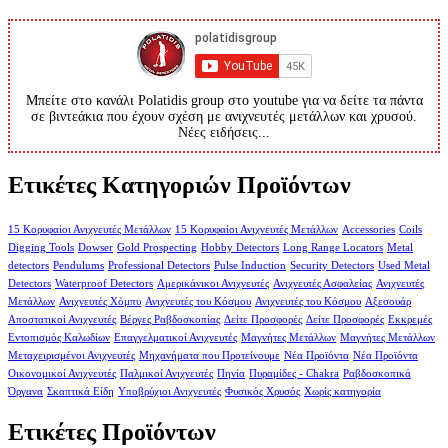
Μπείτε στο κανάλι Polatidis group στο youtube για να δείτε τα πάντα
σε βιντεάκια που έχουν σχέση με ανιχνευτές μετάλλων και χρυσού.
Νέες ειδήσεις...
Ετικέτες Κατηγοριών Προϊόντων
15 Κορυφαίοι Ανιχνευτές Μετάλλων
15 Κορυφαίοι Ανιχνευτές Μετάλλων
Accessories
Coils
Digging Tools
Dowser
Gold Prospecting
Hobby Detectors
Long Range Locators
Metal
detectors
Pendulums
Professional Detectors
Pulse Induction
Security Detectors
Used Metal
Detectors
Waterproof Detectors
Αμερικάνικοι Ανιχνευτές
Ανιχνευτές Ασφαλείας
Ανιχνευτές
Μετάλλων
Ανιχνευτές Χόμπυ
Ανιχνευτές του Κόσμου
Ανιχνευτές του Κόσμου
Αξεσουάρ
Αποστατικοί Ανιχνευτές
Βέργες Ραβδοσκοπίας
Δείτε Προσφορές
Δείτε Προσφορές
Εκκρεμές
Εντοπισμός Καλωδίων
Επαγγελματικοί Ανιχνευτές
Μαγνήτες Μετάλλων
Μαγνήτες Μετάλλων
Μεταχειρισμένοι Ανιχνευτές
Μηχανήματα που Προτείνουμε
Νέα Προϊόντα
Νέα Προϊόντα
Οικονομικοί Ανιχνευτές
Παλμικοί Ανιχνευτές
Πηνία
Πυραμίδες - Chakra
Ραβδοσκοπικά
Όργανα
Σκαπτικά Είδη
Υποβρύχιοι Ανιχνευτές
Φυσικός Χρυσός
Χωρίς κατηγορία
Ετικέτες Προϊόντων