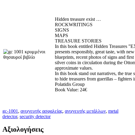
Hidden treasure exist …
ROCKWRITINGS
SIGNS
MAPS
TREASURE STORIES
In this book entitled Hidden Treasures 
presents responsibly, great taste, with new
blueprints, recent photos of signs and first 
silver coins in circulation during the Otto
approximate values.
In this book stand out narratives, the true 
to hide treasures from guerillas – fighters
Polatidis Group
Book Value: 24€
gc-1001
,
ανιχνευτής ασφαλείας
,
ανιχνευτής μετάλλων
,
metal
detector
,
security detector
Αξιολογήσεις