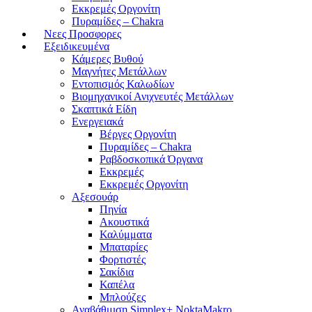
Εκκρεμές Οργονίτη
Πυραμίδες – Chakra
Νεες Προσφορες
Εξειδικευμένα
Κάμερες Βυθού
Μαγνήτες Μετάλλων
Εντοπισμός Καλωδίων
Βιομηχανικοί Ανιχνευτές Μετάλλων
Σκαπτικά Είδη
Ενεργειακά
Βέργες Οργονίτη
Πυραμίδες – Chakra
Ραβδοσκοπικά Όργανα
Εκκρεμές
Εκκρεμές Οργονίτη
Αξεσουάρ
Πηνία
Ακουστικά
Καλύμματα
Μπαταρίες
Φορτιστές
Σακίδια
Καπέλα
Μπλούζες
Αναβάθμιση Simplex+ NoktaMakro