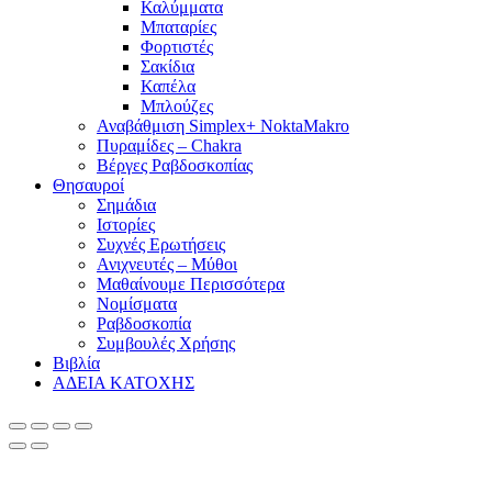
Καλύμματα
Μπαταρίες
Φορτιστές
Σακίδια
Καπέλα
Μπλούζες
Αναβάθμιση Simplex+ NoktaMakro
Πυραμίδες – Chakra
Βέργες Ραβδοσκοπίας
Θησαυροί
Σημάδια
Ιστορίες
Συχνές Ερωτήσεις
Ανιχνευτές – Μύθοι
Μαθαίνουμε Περισσότερα
Νομίσματα
Ραβδοσκοπία
Συμβουλές Χρήσης
Βιβλία
ΑΔΕΙΑ ΚΑΤΟΧΗΣ