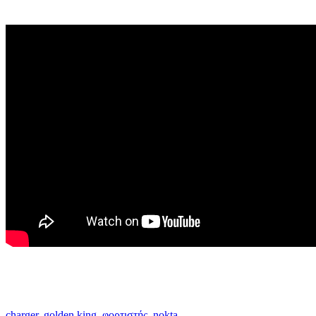
charger
,
golden king
,
φορτιστής
,
nokta