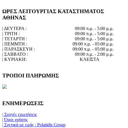
ΩΡΕΣ ΛΕΙΤΟΥΡΓΙΑΣ ΚΑΤΑΣΤΗΜΑΤΟΣ
ΑΘΗΝΑΣ
| ΔΕΥΤΕΡΑ :
09:00 π.μ. - 5:00 μ.μ.
| ΤΡΙΤΗ :
09:00 π.μ. - 5:00 μ.μ.
| ΤΕΤΑΡΤΗ :
09:00 π.μ. - 5:00 μ.μ.
| ΠΕΜΜΤΗ :
09:00 π.μ. - 05:00 μ.μ.
| ΠΑΡΑΣΚΕΥΗ :
09:00 π.μ. - 05:00 μ.μ.
| ΣΑΒΒΑΤΟ :
09:00 π.μ. - 2:00 μ.μ.
| ΚΥΡΙΑΚΗ:
ΚΛΕΙΣΤΑ
ΤΡΟΠΟΙ ΠΛΗΡΩΜΗΣ
ΕΝΗΜΕΡΩΣΕΙΣ
| Συχνές ερωτήσεις
| Όροι χρήσης
| Σχετικά με εμάς : Polatidis Group