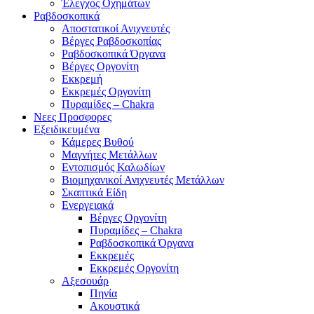
Έλεγχος Οχημάτων
Ραβδοσκοπικά
Αποστατικοί Ανιχνευτές
Βέργες Ραβδοσκοπίας
Ραβδοσκοπικά Όργανα
Βέργες Οργονίτη
Εκκρεμή
Εκκρεμές Οργονίτη
Πυραμίδες – Chakra
Νεες Προσφορες
Εξειδικευμένα
Κάμερες Βυθού
Μαγνήτες Μετάλλων
Εντοπισμός Καλωδίων
Βιομηχανικοί Ανιχνευτές Μετάλλων
Σκαπτικά Είδη
Ενεργειακά
Βέργες Οργονίτη
Πυραμίδες – Chakra
Ραβδοσκοπικά Όργανα
Εκκρεμές
Εκκρεμές Οργονίτη
Αξεσουάρ
Πηνία
Ακουστικά