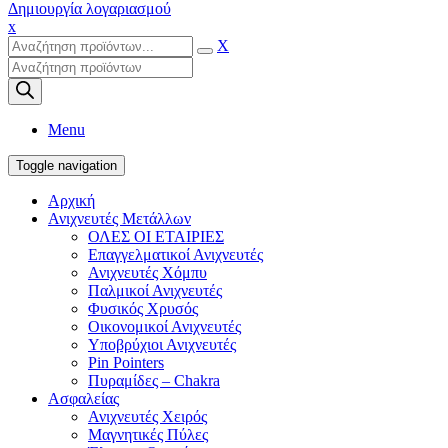
Δημιουργία λογαριασμού
x
X
Products
search
Menu
Toggle navigation
Αρχική
Ανιχνευτές Μετάλλων
ΟΛΕΣ ΟΙ ΕΤΑΙΡΙΕΣ
Επαγγελματικοί Ανιχνευτές
Ανιχνευτές Χόμπυ
Παλμικοί Ανιχνευτές
Φυσικός Χρυσός
Οικονομικοί Ανιχνευτές
Υποβρύχιοι Ανιχνευτές
Pin Pointers
Πυραμίδες – Chakra
Ασφαλείας
Ανιχνευτές Χειρός
Μαγνητικές Πύλες