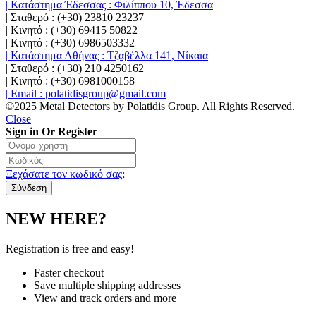
| Κατάστημα Έδεσσας : Φιλίππου 10, Έδεσσα
| Σταθερό : (+30) 23810 23237
| Κινητό : (+30) 69415 50822
| Κινητό : (+30) 6986503332
| Κατάστημα Αθήνας : Τζαβέλλα 141, Νίκαια
| Σταθερό : (+30) 210 4250162
| Κινητό : (+30) 6981000158
| Email : polatidisgroup@gmail.com
©2025 Metal Detectors by Polatidis Group. All Rights Reserved.
Close
Sign in Or Register
Ξεχάσατε τον κωδικό σας;
NEW HERE?
Registration is free and easy!
Faster checkout
Save multiple shipping addresses
View and track orders and more