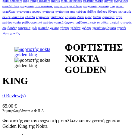
gold detectors
long range locators
marks
metal detectors
treasure marks
αθήνα
ανιχνευτές
αποστάσεως
ανιχνευτής αποστάσεως
ανιχνευτής μετάλλων
ανιχνευτής χρυσού
ανιχνευτες
μεταλλων
ανιχνευτες χρυσου
αντάρτες
αντάρτικα
αποκρύψεις
βιβλίο
βράχος
δέντρο
εκκρεμές
εκκρεμοσκοπία
ελλάδα
ερμηνείες
θησαυρός
κομιτατζίδικα
λίρες
λύσεις
ομοιωμα
πηγή
ραβδοσκοπία
ραβδοσκοπικά
ραβδοσκοπικά όργανα
ραβδοσκοπικό
σημάδια
σπηλιά
σταυρός
συμβουλές
τούρκικα
φίδι
φυσικός χρυσός
χάρτης
χελώνα
χρήσης
χρυσά νομίσματα
χρυσές
λίρες
χρυσός
ΦΟΡΤΙΣΤΗΣ
NOKTA
GOLDEN
KING
0
Review(s)
65,00
€
Συμπεριλαμβάνεται ο Φ.Π.Α
Φορτιστής για τον ανιχνευτή μετάλλων και ανιχνευτή χρυσού
Golden King της Nokta