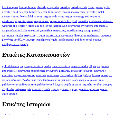
black magnet
bounty hunter
cleansing orgonite
dowsing
dowsing rods
fisher
garrett
gold
detector
gold detector
hobby detector
long range locator
makro
metal detector
metal
detector
nokta
Nokta Makro
okm
orgonite dowsing
orgonite energy rod
orgonite
pendulum
orgonite power
orgonite rod
orgonite rods for gold
teknetics
underwater detector
waterproof detector
whites
Ραβδοσκοπικά
αδιάβροχος ανιχνευτής
ανιχνευτής αποστάσεως
ανιχνευτής ασφαλείας
ανιχνευτής μετάλλων
ανιχνευτής μετάλλων
ανιχνευτής χρυσού
ανιχνευτής χρυσού
ανιχνευτής χόμπυ
αποστατικός ανιχνευτής
βέργες ραβδοσκοπίας
μαγνήτης
μαγνήτης μετάλλων
μαγνήτης ψαρέματος
πηνίο
ραβδοσκοπία
ραβδοσκοπικό όργανο
υποβρύχιος ανιχνευτής
Ετικέτες Κατασκευαστών
gold detectors
long range locators
marks
metal detectors
treasure marks
αθήνα
ανιχνευτές
αποστάσεως
ανιχνευτής αποστάσεως
ανιχνευτής μετάλλων
ανιχνευτής χρυσού
ανιχνευτες
μεταλλων
ανιχνευτες χρυσου
αντάρτες
αντάρτικα
αποκρύψεις
βιβλίο
βράχος
δέντρο
εκκρεμές
εκκρεμοσκοπία
ελλάδα
ερμηνείες
θησαυρός
κομιτατζίδικα
λίρες
λύσεις
ομοιωμα
πηγή
ραβδοσκοπία
ραβδοσκοπικά
ραβδοσκοπικά όργανα
ραβδοσκοπικό
σημάδια
σπηλιά
σταυρός
συμβουλές
τούρκικα
φίδι
φυσικός χρυσός
χάρτης
χελώνα
χρήσης
χρυσά νομίσματα
χρυσές
λίρες
χρυσός
Ετικέτες Ιστοριών