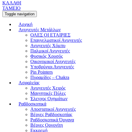
ΚΑΛΑΘΙ
ΤΑΜΕΙΟ
Toggle navigation
Αρχική
Ανιχνευτές Μετάλλων
ΟΛΕΣ ΟΙ ΕΤΑΙΡΙΕΣ
Επαγγελματικοί Ανιχνευτές
Ανιχνευτές Χόμπυ
Παλμικοί Ανιχνευτές
Φυσικός Χρυσός
Οικονομικοί Ανιχνευτές
Υποβρύχιοι Ανιχνευτές
Pin Pointers
Πυραμίδες – Chakra
Ασφαλείας
Ανιχνευτές Χειρός
Μαγνητικές Πύλες
Έλεγχος Οχημάτων
Ραβδοσκοπικά
Αποστατικοί Ανιχνευτές
Βέργες Ραβδοσκοπίας
Ραβδοσκοπικά Όργανα
Βέργες Οργονίτη
Εκκρεμή