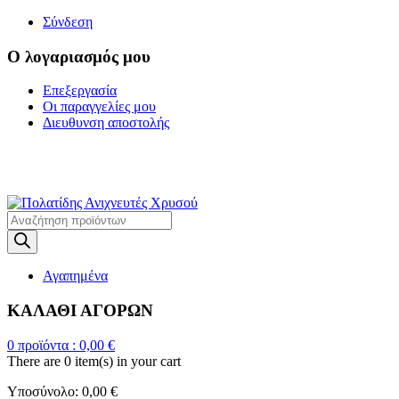
Σύνδεση
Ο λογαριασμός μου
Επεξεργασία
Οι παραγγελίες μου
Διευθυνση αποστολής
Η ΜΕΓΑΛΥΤΕΡΗ
ΓΚΑΜΑ ΑΝΙΧΝΕΥΤΩΝ ΜΕΤΑΛΛΩΝ
Products
search
Αγαπημένα
ΚΑΛΑΘΙ ΑΓΟΡΩΝ
0
προϊόντα :
0,00
€
There are
0 item(s)
in your cart
Υποσύνολο:
0,00
€