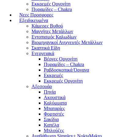
Εκκρεμές Οργονίτη
Πυραμίδες – Chakra
Νεες Προσφορες
Εξειδικευμένα
Κάμερες Βυθού
Μαγνήτες Μετάλλων
Εντοπισμός Καλωδίων
Βιομηχανικοί Ανιχνευτές Μετάλλων
Σκαπτικά Είδη
Ενεργειακά
Βέργες Οργονίτη
Πυραμίδες – Chakra
Ραβδοσκοπικά Όργανα
Εκκρεμές
Εκκρεμές Οργονίτη
Αξεσουάρ
Πηνία
Ακουστικά
Καλύμματα
Μπαταρίες
Φορτιστές
Σακίδια
Καπέλα
Μπλούζες
Αναβάθμιση Simplex+ NoktaMakro