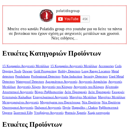
Μπείτε στο κανάλι Polatidis group στο youtube για να δείτε τα πάντα
σε βιντεάκια που έχουν σχέση με ανιχνευτές μετάλλων και χρυσού.
Νέες ειδήσεις...
Ετικέτες Κατηγοριών Προϊόντων
15 Κορυφαίοι Ανιχνευτές Μετάλλων
15 Κορυφαίοι Ανιχνευτές Μετάλλων
Accessories
Coils
Digging Tools
Dowser
Gold Prospecting
Hobby Detectors
Long Range Locators
Metal
detectors
Pendulums
Professional Detectors
Pulse Induction
Security Detectors
Used Metal
Detectors
Waterproof Detectors
Αμερικάνικοι Ανιχνευτές
Ανιχνευτές Ασφαλείας
Ανιχνευτές
Μετάλλων
Ανιχνευτές Χόμπυ
Ανιχνευτές του Κόσμου
Ανιχνευτές του Κόσμου
Αξεσουάρ
Αποστατικοί Ανιχνευτές
Βέργες Ραβδοσκοπίας
Δείτε Προσφορές
Δείτε Προσφορές
Εκκρεμές
Εντοπισμός Καλωδίων
Επαγγελματικοί Ανιχνευτές
Μαγνήτες Μετάλλων
Μαγνήτες Μετάλλων
Μεταχειρισμένοι Ανιχνευτές
Μηχανήματα που Προτείνουμε
Νέα Προϊόντα
Νέα Προϊόντα
Οικονομικοί Ανιχνευτές
Παλμικοί Ανιχνευτές
Πηνία
Πυραμίδες - Chakra
Ραβδοσκοπικά
Όργανα
Σκαπτικά Είδη
Υποβρύχιοι Ανιχνευτές
Φυσικός Χρυσός
Χωρίς κατηγορία
Ετικέτες Προϊόντων